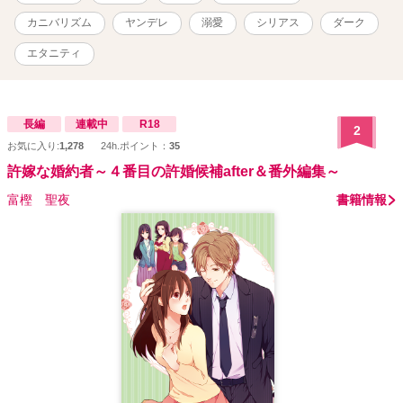
殺人鬼から本当に逃げ出し、生還することが出来るのか、それとも
―― ・当作品はストックホルム症候群、リマ症候群を題材にしてい
カニバリズム
ヤンデレ
溺愛
シリアス
ダーク
ます ・エロあり ・切断、グロシーンはなし（示唆する描写はあり)
・スカトロ表現あり ・甘々/溺愛 お読みいただきありがとうございま
エタニティ
す。 16話で完結です。 8話までは1時間ごとに投稿して、毎日1話投
稿に切り替わります。
長編
連載中
R18
2
お気に入り:
1,278
24h.ポイント：
35
許嫁な婚約者～４番目の許婚候補after＆番外編集～
富樫 聖夜
書籍情報