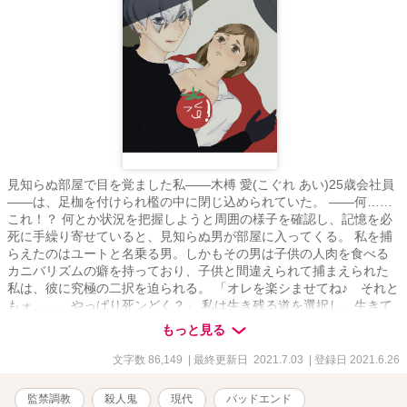
見知らぬ部屋で目を覚ました私――木榑 愛(こぐれ あい)25歳会社員
――は、足枷を付けられ檻の中に閉じ込められていた。 ――何……
これ！？ 何とか状況を把握しようと周囲の様子を確認し、記憶を必
死に手繰り寄せていると、見知らぬ男が部屋に入ってくる。 私を捕
らえたのはユートと名乗る男。しかもその男は子供の人肉を食べる
カニバリズムの癖を持っており、子供と間違えられて捕まえられた
私は、彼に究極の二択を迫られる。 「オレを楽シませてね♪ それと
もォ……、やっぱり死ンどく？」 私は生き残る道を選択し、生きて
この場所から逃げ出すことを決意する。 私の中でただ恐怖の対象で
もっと見る
しかなかったユートの印象が、暫く一緒に過ごす中で人間性を垣間
見て徐々にいいものへと変化していく。だけど、同時に見せる彼の
文字数 86,149
| 最終更新日 2021.7.03
| 登録日 2021.6.26
異常性に私は翻弄させられて……。 次第にユートは私に異常な執着
を見せ始め、私自身もユートに好意を持ってしまい……。 私はこの
監禁調教
殺人鬼
現代
バッドエンド