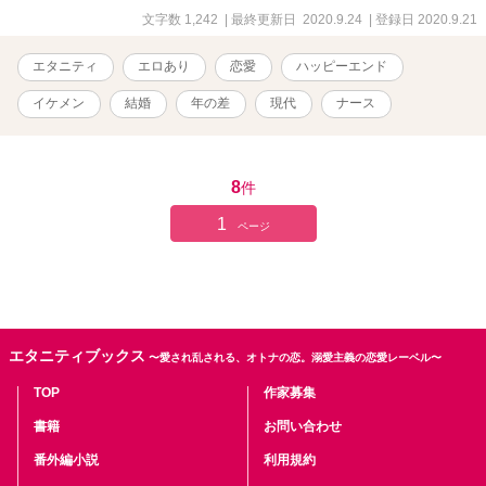
文字数 1,242
| 最終更新日 2020.9.24
| 登録日 2020.9.21
エタニティ
エロあり
恋愛
ハッピーエンド
イケメン
結婚
年の差
現代
ナース
8
件
1
ページ
エタニティブックス
〜愛され乱される、オトナの恋。溺愛主義の恋愛レーベル〜
TOP
作家募集
書籍
お問い合わせ
番外編小説
利用規約