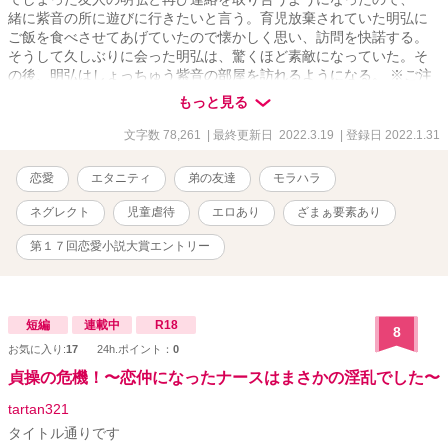
緒に紫音の所に遊びに行きたいと言う。育児放棄されていた明弘に
ご飯を食べさせてあげていたので懐かしく思い、訪問を快諾する。
そうして久しぶりに会った明弘は、驚くほど素敵になっていた。そ
の後、明弘はしょっちゅう紫音の部屋を訪れるようになる。 ※ご注
意下さい※ ネグレクト、いじめ、児童虐待、モラハラ、セクハラ
もっと見る
表現があります。また、そういうタグから『ずっしりとした深い内
容の話』を期待される方もいらっしゃるかもしれませんが、詳細に
文字数 78,261
| 最終更新日 2022.3.19
| 登録日 2022.1.31
は書いておりません。深い内容ではありません。あまり多くないで
すが、予告なしでのエロシーンがあります。スピンオフで「これは
恋愛
エタニティ
弟の友達
モラハラ
『同期だから』で済まされる事ですか？」があります。よろしけれ
ばそちらもお願いします。誤字脱字修正しましたが、まだ間違いが
ネグレクト
児童虐待
エロあり
ざまぁ要素あり
ありましたら申し訳ございません。 ※第17回恋愛小説大賞にエント
リーしました。
第１７回恋愛小説大賞エントリー
短編
連載中
R18
8
お気に入り:
17
24h.ポイント：
0
貞操の危機！〜恋仲になったナースはまさかの淫乱でした〜
tartan321
タイトル通りです