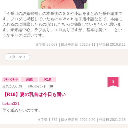
『４番目の許婚候補』の本番後のＳＳや小話をまとめた番外編集で
す。ブログに掲載していたものやＷｅｂ拍手用小話などで、本編に
入れるのに躊躇したもの(笑)もこちらに掲載していきたいと思いま
す。未来編中心。ラブあり、エロありですが、基本は笑い――とい
うかギャグに近いです。
文字数 29,063
| 最終更新日 2016.8.11
| 登録日 2016.8.11
エタニティ
ｼｮｰﾄｼｮｰﾄ
完結
R18
3
お気に入り:
39
24h.ポイント：
28
【R18】妻の乳首は今日も固い
tartan321
早く舐めたいのです。
文字数 1,885
| 最終更新日 2021.2.20
| 登録日 2021.2.18