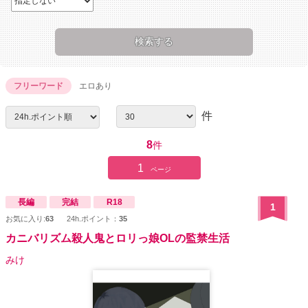
フリーワード
エロあり
件
8
件
1
ページ
長編
完結
R18
1
お気に入り:
63
24h.ポイント：
35
カニバリズム殺人鬼とロリっ娘OLの監禁生活
みけ