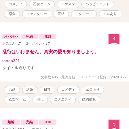
コメディ
乙女ゲーム
イケメン
ハッピーエンド
恋愛
ファンタジー
完結
エタニティ
エロあり
ｼｮｰﾄｼｮｰﾄ
完結
R18
4
お気に入り:
7
24h.ポイント：
7
乱行はいけません。真実の愛を知りましょう。
tartan321
タイトル通りです
文字数 485
| 最終更新日 2020.9.22
| 登録日 2020.9.22
恋愛
結婚
日常
コメディ
エロあり
乙女ゲーム
現代
エタニティ
婚約破棄
短編
完結
R18
5