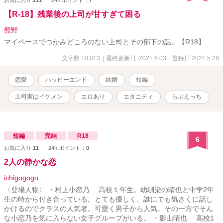
お気に入り:
211
24h.ポイント：
7
【R-18】残業後の上司が甘すぎて困る
熊野
マイペースでつかみどころのない上司とその部下の話。【R18】
文字数 10,013
| 最終更新日 2021.6.03
| 登録日 2021.5.28
恋愛
ハッピーエンド
結婚
短編
上司実はイケメン
エロあり
エタニティ
らぶえっち
短編
完結
R18
6
お気に入り:
11
24h.ポイント：
0
2人の静かな恋
ichigogogo
〈登場人物〉 ・村上小恋乃 高校１年生。幼馴染の晴也と中学2年
生の時から付き合っている。とても優しく、誰にでも気さくに話し
かけるのでクラスの人気者。可愛く男子から人気。その一方でそん
な小恋乃を気に入らない女子グループがいる。 ・影山晴也 高校1