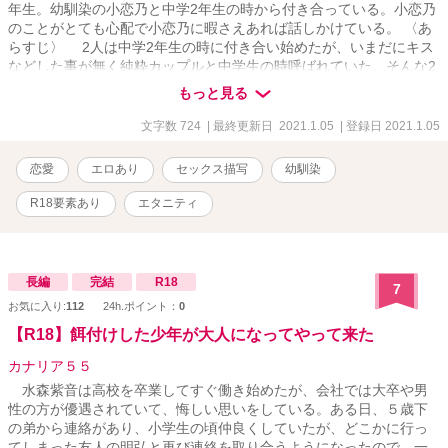
年生。幼馴染の小恋乃と中学2年生の時から付き合っている。小恋乃
のことがとても心配で小恋乃に暇さえあれば話しかけている。 〈あ
らすじ〉 2人は中学2年生の時に付き合い始めたが、いまだにキス
などした事が無く純粋カップルと中学生の時呼ばれていた。そんな2
人だが高校生になりますます異性としてみるようになり大人の道へ
もっと見る
と入っていく。
文字数 724
| 最終更新日 2021.1.05
| 登録日 2021.1.05
恋愛
エロあり
セックス描写
幼馴染
R18要素あり
エタニティ
長編
完結
R18
7
お気に入り:
112
24h.ポイント：
0
【R18】餌付けした少年が大人になってやって来た
カナリア５５
水森紫音は高校を卒業してすぐ働き始めたが、会社では大卒や男
性の方が優遇されていて、悔しい思いをしている。ある日、５歳下
の弟から連絡があり、小学生の頃仲良くしていたが、どこかに行っ
てしまった友人の明弘と再び連絡を取り合うようになったので、一