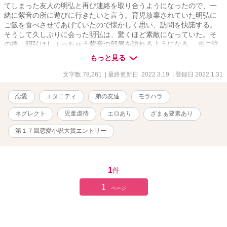
てしまった友人の明弘と再び連絡を取り合うようになったので、一
緒に紫音の所に遊びに行きたいと言う。育児放棄されていた明弘に
ご飯を食べさせてあげていたので懐かしく思い、訪問を快諾する。
そうして久しぶりに会った明弘は、驚くほど素敵になっていた。そ
の後、明弘はしょっちゅう紫音の部屋を訪れるようになる。 ※ご注
意下さい※ ネグレクト、いじめ、児童虐待、モラハラ、セクハラ
もっと見る
表現があります。また、そういうタグから『ずっしりとした深い内
容の話』を期待される方もいらっしゃるかもしれませんが、詳細に
文字数 78,261
| 最終更新日 2022.3.19
| 登録日 2022.1.31
は書いておりません。深い内容ではありません。あまり多くないで
すが、予告なしでのエロシーンがあります。スピンオフで「これは
恋愛
エタニティ
弟の友達
モラハラ
『同期だから』で済まされる事ですか？」があります。よろしけれ
ばそちらもお願いします。誤字脱字修正しましたが、まだ間違いが
ネグレクト
児童虐待
エロあり
ざまぁ要素あり
ありましたら申し訳ございません。 ※第17回恋愛小説大賞にエント
リーしました。
第１７回恋愛小説大賞エントリー
1
件
1
ページ