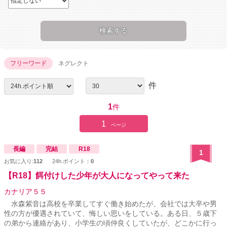
フリーワード
ネグレクト
件
1
件
1
ページ
長編
完結
R18
1
お気に入り:
112
24h.ポイント：
0
【R18】餌付けした少年が大人になってやって来た
カナリア５５
水森紫音は高校を卒業してすぐ働き始めたが、会社では大卒や男
性の方が優遇されていて、悔しい思いをしている。ある日、５歳下
の弟から連絡があり、小学生の頃仲良くしていたが、どこかに行っ