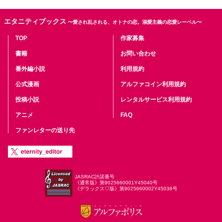
エタニティブックス
〜愛され乱される、オトナの恋。溺愛主義の恋愛レーベル〜
TOP
作家募集
書籍
お問い合わせ
番外編小説
利用規約
公式漫画
アルファコイン利用規約
投稿小説
レンタルサービス利用規約
アニメ
FAQ
ファンレターの送り先
JASRAC許諾番号
《通常版》第9025660001Y45040号
《デラックス♡版》第9025660002Y45038号