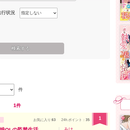
進行状況
件
1
件
1
お気に入り:
63
24h.ポイント：
35
娘OLの監禁生活
みけ