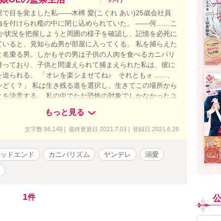
で目を覚ました私――木榑 愛(こぐれ あい)25歳会社員
枷を付けられ檻の中に閉じ込められていた。 ――何……こ
とか状況を把握しようと周囲の様子を確認し、記憶を必死に
ていると、見知らぬ男が部屋に入ってくる。 私を捕らえた
と名乗る男。しかもその男は子供の人肉を食べるカニバリ
持っており、子供と間違えられて捕まえられた私は、彼に
を迫られる。 「オレを楽シませてね♪ それともォ……、
ンどく？」 私は生き残る道を選択し、生きてこの場所から
とを決意する。 私の中でただ恐怖の対象でしかなかったユ
が、暫く一緒に過ごす中で人間性を垣間見て徐々にいいも
もっと見る
していく。だけど、同時に見せる彼の異常性に私は翻弄さ
…。 次第にユートは私に異常な執着を見せ始め、私自身も
文字数 86,149 | 最終更新日 2021.7.03 | 登録日 2021.6.26
意を持ってしまい……。 私はこの殺人鬼から本当に逃げ出
ることが出来るのか、それとも―― ・当作品はストックホ
ッドエンド
カニバリズム
ヤンデレ
溺愛
、リマ症候群を題材にしています ・エロあり ・切断、グロ
（示唆する描写はあり) ・スカトロ表現あり ・甘々/溺愛
きありがとうございます。 16話で完結です。 8話までは
に投稿して、毎日1話投稿に切り替わります。
1
件