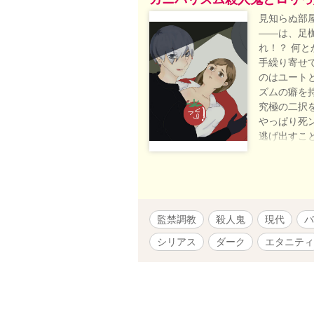
見知らぬ部屋
――は、足
れ！？ 何
手繰り寄せ
のはユート
ズムの癖を
究極の二択
やっぱり死
逃げ出すこ
ートの印象
のへと変化
せられて…
ユートに好
し、生還す
監禁調教
殺人鬼
現代
バ
ルム症候群
シーンはなし
シリアス
ダーク
エタニティ
お読みいただ
1時間ごと