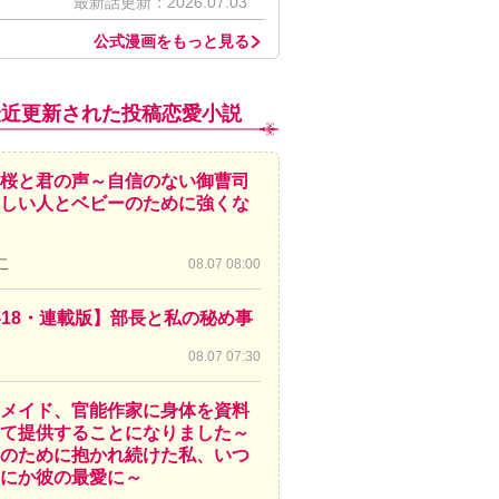
最新話更新：2026.07.03
公式漫画をもっと見る
最近更新された投稿恋愛小説
桜と君の声～自信のない御曹司
しい人とベビーのために強くな
こ
08.07 08:00
-18・連載版】部長と私の秘め事
08.07 07:30
メイド、官能作家に身体を資料
て提供することになりました～
のために抱かれ続けた私、いつ
にか彼の最愛に～