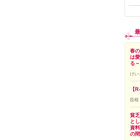
春の
は愛
る～
けい
【R
臣桜
貧乏
とし
資料
の間