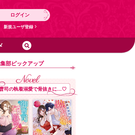
ログイン
新規ユーザ登録
メ
編集部ピックアップ
曹司の執着溺愛で骨抜きに…♡