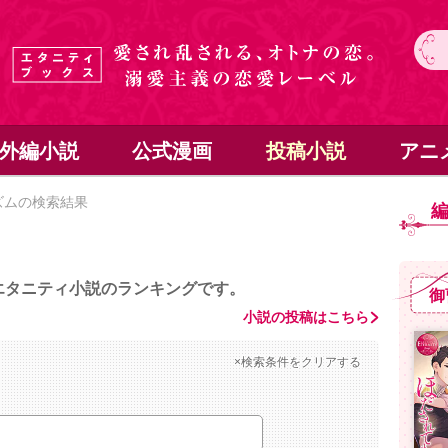
外編小説
公式漫画
投稿小説
アニ
ズムの検索結果
エタニティ小説のランキングです。
御
小説の投稿はこちら
×検索条件をクリアする