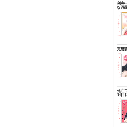
利害
な溺
完璧
死亡
羽目