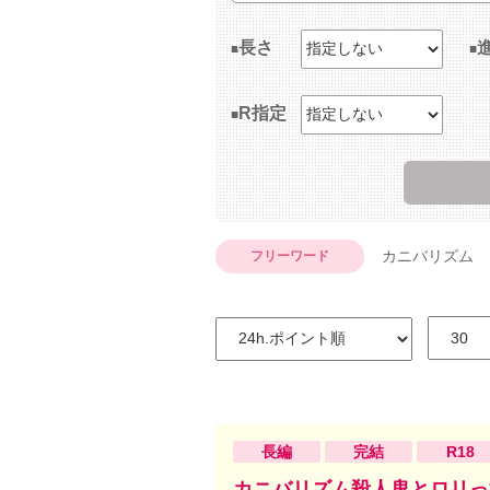
長さ
R指定
カニバリズム
フリーワード
長編
完結
R18
カニバリズム殺人鬼とロリっ