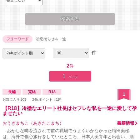
フリーワード
初恋拗らせ＆一途
件
2
件
1
ページ
長編
完結
R18
1
お気に入り:
503
24h.ポイント：
184
【R18】冷徹なエリート社長はセフレな私を一途に愛して孕
ませたい
おうぎまちこ（あきたこまち）
書籍情報
おかしな噂を流されて前の職場でうまくいかなかった梅田美桜
は、海外で傷心旅行をしていたところ、日本人美青年と出会い、酒