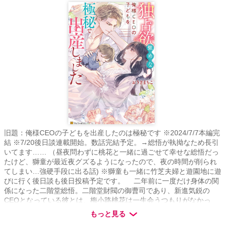
旧題：俺様CEOの子どもを出産したのは極秘です ※2024/7/7本編完
結 ※7/20後日談連載開始。数話完結予定。→総悟が執拗なため長引
いてます…… （昼夜問わずに桃花と一緒に過ごせて幸せな総悟だっ
たけど、獅童が最近夜グズるようになったので、夜の時間が削られ
てしまい…強硬手段に出る話) ※獅童も一緒に竹芝夫婦と遊園地に遊
びに行く後日談も後日投稿予定です。 二年前に一度だけ身体の関
係になった二階堂総悟。二階堂財閥の御曹司であり、新進気鋭の
CEOとなっている彼とは、梅小路桃花は一生会うつもりがなかっ
た。けれども、彼の部下が現れて、多額の報酬を渡す代わりに、す
もっと見る
っかりやさぐれてしまった総悟の専属秘書に戻ってほしいと依頼さ