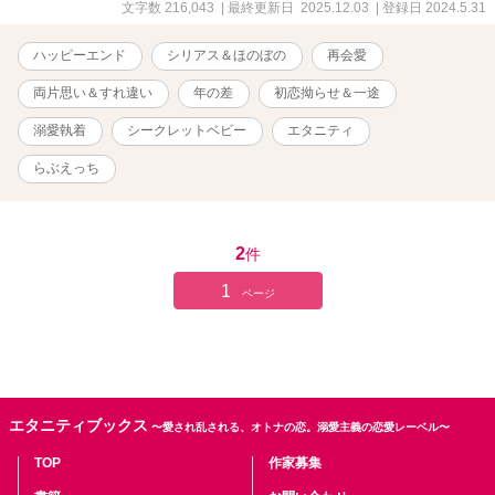
れる。お金に困っていた桃花は、総悟との間に出来た子どもを産ん
文字数 216,043
| 最終更新日 2025.12.03
| 登録日 2024.5.31
で育てているという秘密を隠したまま、彼の専属秘書として再び働
くことになり……？ 俺様御曹司・二階堂総悟(27) × 生真面目な
ハッピーエンド
シリアス＆ほのぼの
再会愛
専属秘書・梅小路桃花(22) とある事情で離れざるを得なかった
ワケありな2人が再会して、子どもと一緒に家族皆で幸せになるまで
両片思い＆すれ違い
年の差
初恋拗らせ＆一途
の物語。 ※R18には※ ※アルファポリス先行作品。 （ムーンライト
ノベルズには7月以降に投稿）
溺愛執着
シークレットベビー
エタニティ
らぶえっち
2
件
1
ページ
エタニティブックス
〜愛され乱される、オトナの恋。溺愛主義の恋愛レーベル〜
TOP
作家募集