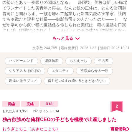
の勢いもあり一夜限りの関係となる。 帰国後、美桜は新しい職場
でワンナイトした美青年と再会。なんと彼の正体は、とある財閥御
曹司にも関わらず、一族を離れて起業した新進気鋭の実業家、社内
でも冷徹だと評判な社長――御影恭司その人だったのだ――！ な
ぜか恭司から飼い猫の世話係を命じられた美桜は、猫の世話を口実
にしばしば呼び出された上、二人はいわゆる身体だけの関係となっ
てしまい――？ 真面目で大人しめで純真無垢なOL・梅田美
もっと見る
桜 × 無自覚に溺愛してくる冷徹な俺様御曹司兼社長・御影恭司
ワケアリな２人が身体だけでなく心も深く結ばれるようになるまで
文字数 244,795
| 最終更新日 2026.1.22
| 登録日 2025.10.31
の物語。 ※R18には※、4-5〜 ※毎日投稿21:10。 ※5章（もしかし
たら6章）、21万字数前後、全44話。 ※アルファポリス先行作品。
ハッピーエンド
溺愛執着
らぶえっち
年の差
※一夜限りのはずだったのに
シリアス＆ほのぼの
エタニティ
初恋拗らせ＆一途
勘違い微ラブコメ
両片想い&すれ違い&ときどき切ない
長編
完結
R18
2
お気に入り:
1,359
24h.ポイント：
14
独占欲強めな俺様CEOの子どもを極秘で出産しました
おうぎまちこ（あきたこまち）
書籍情報