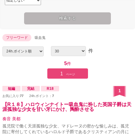
フリーワード
吸血鬼
件
5
件
1
ページ
短編
完結
R18
1
お気に入り:
77
24h.ポイント：
7
【R１８】ハロウィンナイトー吸血鬼に扮した英国子爵は天
涯孤独な少女を甘い牙にかけ、陶酔させる
奏音 美都
孤児院で働く天涯孤独な少女、マドレーヌの密かな愉しみは、孤児
院に寄付してくれているハロルド子爵であるクリスティアンの月に