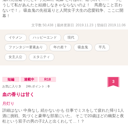
うして私があんたと結婚しなきゃならないのよ！ 馬鹿なこと言わ
ないで！」 吸血鬼の先祖返りと人間女子大生の恋愛戦争、ここに開
幕！
文字数 50,438
| 最終更新日 2019.11.23
| 登録日 2019.11.06
イケメン
ハッピーエンド
現代
ファンタジー要素あり
年の差？
吸血鬼
平凡
女主人公
エタニティ
短編
連載中
R18
3
お気に入り:
3
24h.ポイント：
0
血の香りは甘く
月灯り
詳細はない 中身なし 続かないかも 仕事でミスをして疲れた帰り1人
酒に挑戦、気づくと豪華な部屋にいた。 そこで20歳ほどの幽梨と夜
杜という双子の男の子2人と出くわして…！？