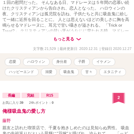
１回の慰問だった。 そんなある日、マドレーヌは５年間の恋慕い続
けたクリスティアンから告白され、恋人となった。 ハロウィンの
夜、クリスティアンは孤児院を訪ね、子供たちと共に吸血鬼に紛し
て一緒に近所を回ることに。 人とは思えないほどの美しさに胸を高
鳴らせるマドレーヌに、耳元で甘い囁きが溢される。 「Trick or
Treat?」 クリスティアンの甘い牙がうなじに穿たれる時、マドレー
ヌは陶酔へと堕ちていく……
もっと見る
文字数 21,529
| 最終更新日 2020.12.31
| 登録日 2020.12.27
恋愛
ハロウィン
身分差
子爵
イケメン
ハッピーエンド
溺愛
吸血鬼
甘々
エタニティ
長編
完結
R15
2
お気に入り:
39
24h.ポイント：
0
俺様吸血鬼の愛し方
藤野
親友と訪れた喫茶店で、千夏を抱きしめたのは見知らぬ男性。 吸血
鬼の先祖返りだという晃輝に"花嫁"と呼ばれ、迫られて…… 「っど