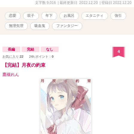
文字数 9,016
| 最終更新日 2022.12.20
| 登録日 2022.12.20
恋愛
双子
年下
お風呂
エタニティ
強引
無理矢理
吸血鬼
ファンタジー
長編
完結
なし
4
お気に入り:
22
24h.ポイント：
0
【完結】月夜の約束
鷹槻れん