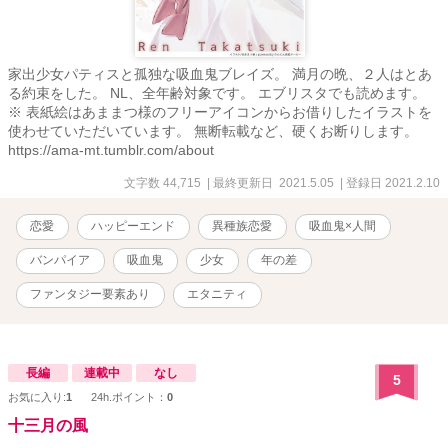
家出少女パティスと孤独な吸血鬼ブレイズ。 満月の晩、２人はとあ
る約束をした。 NL、全年齢対象です。 エブリスタでも読めます。
※ 表紙絵はあままつ様のフリーアイコンからお借りしたイラストを
使わせていただいています。 無断転載など、硬くお断りします。
https://ama-mt.tumblr.com/about
文字数 44,715
| 最終更新日 2021.5.05
| 登録日 2021.2.10
恋愛
ハッピーエンド
異種族恋愛
吸血鬼×人間
バンパイア
吸血鬼
少女
年の差
ファンタジー要素あり
エタニティ
長編
連載中
なし
5
お気に入り:
1
24h.ポイント：
0
十三月の風