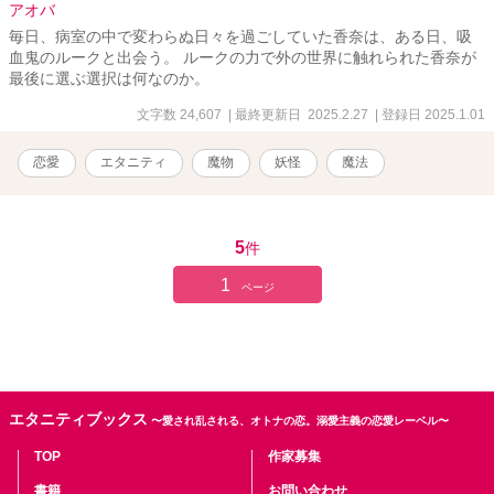
アオバ
毎日、病室の中で変わらぬ日々を過ごしていた香奈は、ある日、吸
血鬼のルークと出会う。 ルークの力で外の世界に触れられた香奈が
最後に選ぶ選択は何なのか。
文字数 24,607
| 最終更新日 2025.2.27
| 登録日 2025.1.01
恋愛
エタニティ
魔物
妖怪
魔法
5
件
1
ページ
エタニティブックス
〜愛され乱される、オトナの恋。溺愛主義の恋愛レーベル〜
TOP
作家募集
書籍
お問い合わせ