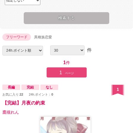
フリーワード
異種族恋愛
件
1
件
1
ページ
長編
完結
なし
1
お気に入り:
22
24h.ポイント：
0
【完結】月夜の約束
鷹槻れん