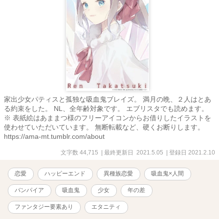
家出少女パティスと孤独な吸血鬼ブレイズ。 満月の晩、２人はとあ
る約束をした。 NL、全年齢対象です。 エブリスタでも読めます。
※ 表紙絵はあままつ様のフリーアイコンからお借りしたイラストを
使わせていただいています。 無断転載など、硬くお断りします。
https://ama-mt.tumblr.com/about
文字数 44,715
| 最終更新日 2021.5.05
| 登録日 2021.2.10
恋愛
ハッピーエンド
異種族恋愛
吸血鬼×人間
バンパイア
吸血鬼
少女
年の差
ファンタジー要素あり
エタニティ