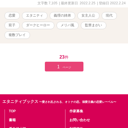
文字数 7,105
| 最終更新日 2022.2.25
| 登録日 2022.2.24
恋愛
エタニティ
義理の姉弟
女主人公
現代
双子
ダークヒーロー
メリバ風
監禁まがい
複数プレイ
23
件
1
ページ
エタニティブックス
〜愛され乱される、オトナの恋。溺愛主義の恋愛レーベル〜
TOP
作家募集
書籍
お問い合わせ