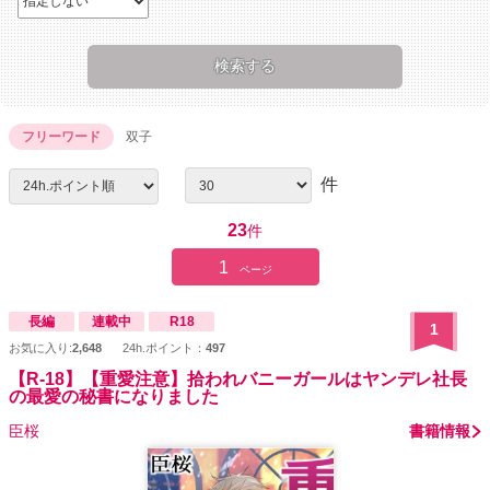
フリーワード
双子
件
23
件
1
ページ
長編
連載中
R18
1
お気に入り:
2,648
24h.ポイント：
497
【R-18】【重愛注意】拾われバニーガールはヤンデレ社長
の最愛の秘書になりました
臣桜
書籍情報