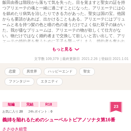
飯田由香は階段から落ちて気を失った。目を覚ますと聖女の証を持
つアリエーテの魂と一緒に過ごすことになった。アリエーテには心
を鎮めたり病気を治したりできる力があった。聖女は国の宝。他国
からも要請があれば、出かけることもある。アリエーテにはプリュ
ームと名を持つ髪の色と瞳の色の違うだけでよく似た双子の妹がい
た。我が儘なプリュームは、アリエーテの物が欲しくて仕方がな
い。物だけではなく婚約者まで交換して欲しいと言い出して、アリ
エーテの婚約者を奪うために王子を襲ってしまう。婚約者を奪われ
たアリエーテは何もかも嫌になり由香にすべてを委ねた。由香はこ
もっと見る
れからはプリュームに何も奪われないように気をつけ、アリエーテ
を守り、美しく飾る。ドレスは自らデザインし、聖女の証を美しく
文字数 109,379
| 最終更新日 2021.2.26
| 登録日 2021.1.01
見せびらかす。プリュームに襲われた王子、イグレシアは、アリエ
ーテを裏切ってしまった事を悔やみ心の病に……由香とアリエーテ
恋愛
異世界
ハッピーエンド
聖女
は一つの身体で分業する。聖女として生きるアリエーテと洋服屋で
デザイナーとして働く由香。聖女様にデザインされた洋服はよく売
ファンタジー
エタニティ
れて評判になるが……。聖女として生きるアリエーテを支える由香
の奮闘？
短編
完結
R18
23
お気に入り:
20
24h.ポイント：
0
義姉を陥れるためのシューベルトピアノソナタ第16番
ささゆき細雪