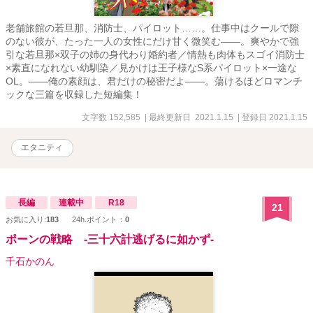
老舗旅館の若旦那、消防士、パイロット……。仕事中はクールで隙
のない彼が、たった一人の女性にだけ甘く微笑む――。爽やかで強
引な若旦那×双子の姉の身代わり婚約者／情熱も肉体もスゴイ消防士
×素直になれない幼馴染／見かけは王子様なS系パイロット×一途な
OL。――俺の素顔は、君だけの秘密だよ――。蕩けるほどロマンチ
ックな三篇を収録した短編集！
文字数 152,585
| 最終更新日 2021.1.15
| 登録日 2021.1.15
エタニティ
長編
連載中
R18
21
お気に入り:
183
24h.ポイント：
0
ポーンの戦略 -三十六計逃げるに如かず-
千石かのん