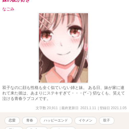
なごみ
双子なのに顔も性格も全く似ていない姉と妹。 ある日、妹が家に連
れて来た彼は、あまりにステキすぎて・・・(*´-`) 切なくも、笑えて
泣ける青春ラブコメです。
文字数 20,911
| 最終更新日 2021.1.11
| 登録日 2021.1.05
恋愛
青春
ハッピーエンド
イケメン
双子