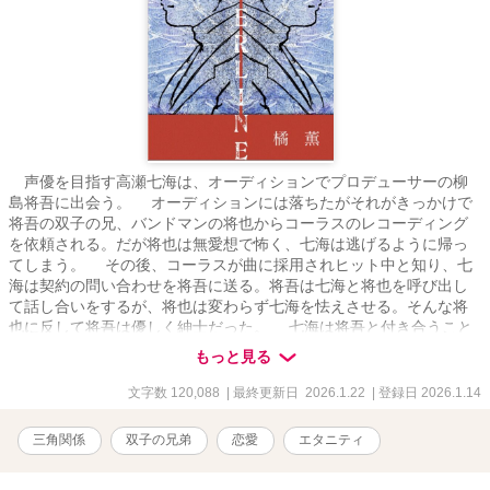
声優を目指す高瀬七海は、オーディションでプロデューサーの柳
島将吾に出会う。 オーディションには落ちたがそれがきっかけで
将吾の双子の兄、バンドマンの将也からコーラスのレコーディング
を依頼される。だが将也は無愛想で怖く、七海は逃げるように帰っ
てしまう。 その後、コーラスが曲に採用されヒット中と知り、七
海は契約の問い合わせを将吾に送る。将吾は七海と将也を呼び出し
て話し合いをするが、将也は変わらず七海を怯えさせる。そんな将
也に反して将吾は優しく紳士だった。 七海は将吾と付き合うこと
になり、二人は同棲する。だが同棲初日に将也が新居に転がり込
もっと見る
む。七海は将也と顔を合わせないようにしていたが、将吾に誘われ
将也のライブに行く。 ライブ終わり、七海は将也が赤いショート
文字数 120,088
| 最終更新日 2026.1.22
| 登録日 2026.1.14
ボブの女性と性行為をしているのを見て動揺する。その夜七海は高
熱を出し、家のトイレで嘔吐し倒れてしまう。タイミングよく帰っ
三角関係
双子の兄弟
恋愛
エタニティ
てきた将也に介抱され、将也が本当は優しいことを知る。 将也の
同居で迷惑をかけた詫びにと将吾は七海をショッピングに連れ出