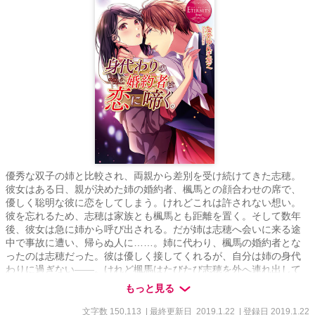
優秀な双子の姉と比較され、両親から差別を受け続けてきた志穂。
彼女はある日、親が決めた姉の婚約者、楓馬との顔合わせの席で、
優しく聡明な彼に恋をしてしまう。けれどこれは許されない想い。
彼を忘れるため、志穂は家族とも楓馬とも距離を置く。そして数年
後、彼女は急に姉から呼び出される。だが姉は志穂へ会いに来る途
中で事故に遭い、帰らぬ人に……。姉に代わり、楓馬の婚約者とな
ったのは志穂だった。彼は優しく接してくれるが、自分は姉の身代
わりに過ぎない――。けれど楓馬はたびたび志穂を外へ連れ出して
は、甘く淫らに彼女を抱いて――!?
もっと見る
文字数 150,113
| 最終更新日 2019.1.22
| 登録日 2019.1.22