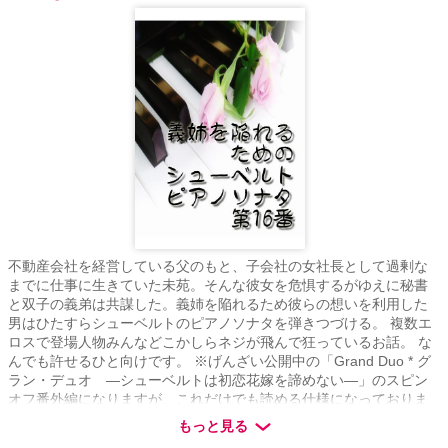
不動産会社を経営している父のもと、子会社の女社長として過剰な
までに仕事に生きていた未苑。そんな彼女を危惧するがゆえに秘書
と双子の義弟は共謀した。義姉を陥れるため彼らの想いを利用した
男はひたすらシューベルトのピアノソナタを弾きつづける。 複数エ
ロスで登場人物みんなどこかしらネジが飛んで狂っているお話。 な
んでも許せるひと向けです。 ※げんざい公開中の「Grand Duo * グ
ラン・デュオ ―シューベルトは初恋花嫁を諦めない―」のスピン
オフ番外編になりますが、これだけでも読める仕様になっておりま
す。
もっと見る