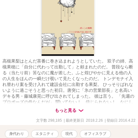
高槻果梨はとんだ茶番に巻き込まれようとしていた。 双子の姉、高
槻果穂に「自分に代わって出勤して」と頼まれたのだ。 普段なら断
る（当たり前）筈なのに魔が差した。ふと煌びやかに見える他の人
の人生をほんの一瞬だけ覗いて見たくなったのだ。 トンデモナイ入
れ替わり案を受け入れて建設会社に出勤する果梨。 ひっそりばれな
いように過ごそうと思った初日。唐突に「氷の営業部長」と名高い
デキる男・藤城康晃に呼び出されてしまった。 彼は言う。 「先週の
プロポーズの件なんだが」 聞いてない！ 信じられない！ なにし
てくれてんだ果穂ッ！ 初日から頭の痛くなる案件を抱えた果梨のバ
もっと見る
レタラ終わり！？ の身代わりライフ開幕です。 ※ムーンライトノ
ベルズでも連載中※
文字数 298,185
| 最終更新日 2018.2.26
| 登録日 2016.4.22
身代わり
エタニティ
現代
オフィスラブ