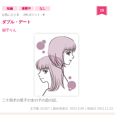
す。そこで、ライブハウスで見た女性が将吾を将也と勘違いして声
をかける。後日、同じ店を訪れた七海は再び赤いショートボブの女
短編
連載中
なし
19
性、リコから七海が将也の元彼女に似ていると聞き複雑に思う。
お気に入り:
3
24h.ポイント：
0
年末、将也と将吾の実家に帰省した七海は、酔った将也にキスされ
彼を激しく求めていることを実感する。 七海は将也への気持ちを
ダブル・デート
封印しようとするが、ついに将也と一晩を共にしてしまう。そんな
とき、将吾から学生時代に恋人を将也に取られたと聞き、将吾を傷
福守りん
つけないと誓う。 将也と七海が関係を持ったことを知った将吾は
タガが外れ始める。 七海を軟禁状態にし、会社も勝手に退職させよ
うとする。七海は退職の挨拶で会社に行ったときに自分の窮状を同
僚の町谷に知らせる。町谷の機転で将也が助けにくるが、将吾は七
海を連れて車で逃走する。 二人をバイクで追いかける将也。大事
故になり、七海は将吾が七海をかばって大怪我をしたと聞き、心を
決める。 昏睡状態の将吾の爪を切っていた七海は、将吾と将也の
唯一の違いである「左手中指の腹の固さ」に気が付く。七海を庇っ
て大怪我をしたのは将也で、将吾は将也になりかわろうとしたの
だ。 将吾から七海宛に心情を綴ったメールが届き、七海は将也と
共に生きることを誓った。
二十四才の双子の女の子の恋の話。
文字数 10,927
| 最終更新日 2022.4.06
| 登録日 2021.11.23