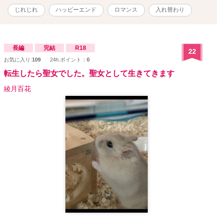
じれじれ
ハッピーエンド
ロマンス
入れ替わり
長編
完結
R18
22
お気に入り:
109
24h.ポイント：
0
転生したら聖女でした。聖女として生きてきます
綾月百花