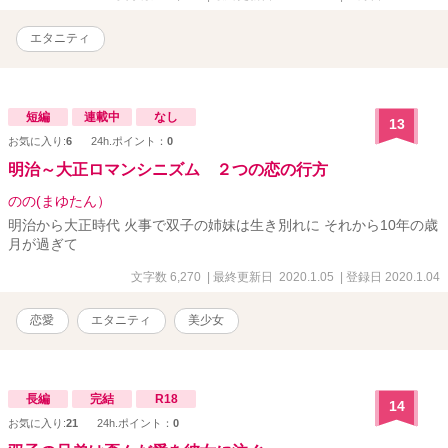
エタニティ
短編
連載中
なし
13
お気に入り:
6
24h.ポイント：
0
明治～大正ロマンシニズム ２つの恋の行方
のの(まゆたん）
明治から大正時代 火事で双子の姉妹は生き別れに それから10年の歳
月が過ぎて
文字数 6,270
| 最終更新日 2020.1.05
| 登録日 2020.1.04
恋愛
エタニティ
美少女
長編
完結
R18
14
お気に入り:
21
24h.ポイント：
0