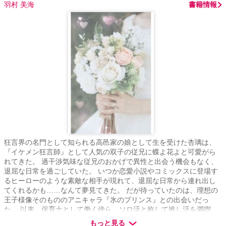
羽村 美海
書籍情報
狂言界の名門として知られる高邑家の娘として生を受けた杏璃は、
『イケメン狂言師』として人気の双子の従兄に蝶よ花よと可愛がら
れてきた。 過干渉気味な従兄のおかげで異性と出会う機会もなく、
退屈な日常を過ごしていた。 いつか恋愛小説やコミックスに登場す
るヒーローのような素敵な相手が現れて、退屈な日常から連れ出し
てくれるかも……なんて夢見てきた。 だが待っていたのは、理想の
王子様像そのもののアニキャラ『氷のプリンス』との出会いだっ
た。 以来、保育士として働く傍ら、ソロ活と称して推し活を満喫
中。 そんな杏璃の元に突如縁談話が舞い込んでくるのだが、見合い
もっと見る