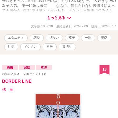
せ過ぎる私の目の前に現れたのは、もう1人のあなた。 大好きな彼の
双子の弟。 第一印象は最悪―― なのに、信じられない裏切りによっ
て天国から地獄に突き落とされた私を、あなたは不器用に包み込ん
でくれる。 愛情、裏切り、偽装恋愛、同居……そして、結婚。 あん
もっと見る
なに穏やかだったはずの日常が、突然、嵐に巻き込まれたかのよう
に目まぐるしく動き出す――
文字数 100,030
| 最終更新日 2024.7.09
| 登録日 2024.6.17
エタニティ
恋愛
切ない
双子
一途
溺愛
社長
イケメン
同居
裏切り
長編
完結
R18
18
お気に入り:
2
24h.ポイント：
0
BORDER LINE
橘 薫