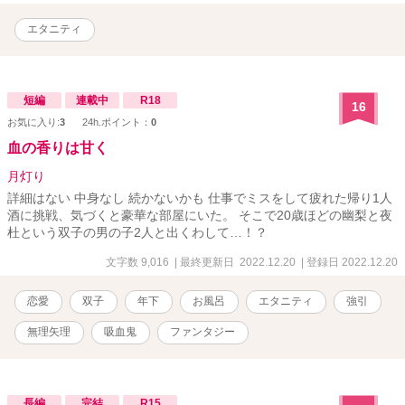
エタニティ
短編
連載中
R18
16
お気に入り:
3
24h.ポイント：
0
血の香りは甘く
月灯り
詳細はない 中身なし 続かないかも 仕事でミスをして疲れた帰り1人
酒に挑戦、気づくと豪華な部屋にいた。 そこで20歳ほどの幽梨と夜
杜という双子の男の子2人と出くわして…！？
文字数 9,016
| 最終更新日 2022.12.20
| 登録日 2022.12.20
恋愛
双子
年下
お風呂
エタニティ
強引
無理矢理
吸血鬼
ファンタジー
長編
完結
R15