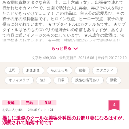
ある意味資格オタクな在沢 圭、二十六歳（女）。出張先で連れて
行かれたオカマバーで、公園で助けた人に再会。再びその人を助け
たことがきっかけで……？！ この作品は、主人公の恋愛及び、その
双子の弟の成長物語です。ヒロイン視点、ヒーロー視点、双子の弟
視点に分かれています。 ★サブタイトルはカクテル名です。 ★サブ
タイトルはそのものズバリの意味合いの名前もありますが、あくま
で内容に近いイメージのものにしています。 ★未成年の飲酒は、法
律で禁止されています。 ★一部、残酷な描写やレイプ表現があり、
サブタイの後ろに★印をつけています。苦手な方はご注意くださ
もっと見る
い。 ★この物語はフィクションです。実在の人物及び団体等とは一
切関係ありません。 ★ｉｆ作品 もしも、あの時◯◯だったら。そう
文字数 499,030
| 最終更新日 2021.6.06
| 登録日 2017.12.10
いう思いで書いた作品ですので、「相手が本編の二人じゃないと
嫌！」という方は、そのままバックでお願いします。 もちろん条件
上司
あまあま
らぶえっち
秘書
エタニティ
付きです。 ★条件１ 圭が泪と出会う前であること。 ★条件２ 出会
っていても、泪に恋愛感情がないこと。 などです。 一部近親相姦が
オフィスラブ
強引
日常
残酷な描写あり
溺愛
あります。苦手な方はご注意ください。
長編
完結
R18
4
お気に入り:
64
24h.ポイント：
21
推しに激似のクールな美容外科医のお飾り妻になるはずが、
溺愛されて陥落寸前です