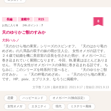
長編
連載中
R15
8
お気に入り:
6
24h.ポイント：
7
天のゆりかご獣のすみか
犬飼ハルノ
『天のかけら地の果実』シリーズのスピンオフ。 『天のはかり竜の
めざめ』の八澤晶の双子の妹の萌が主人公。 女性オメガの話です。
２４歳で結婚を機に美容室の店長を任された萌が、オメガバースに
巻き込まれていく展開になります。 今回、BL要素はほとんどありま
せん。 平凡な女性がオメガバースの体制に巻き込まれる話です。 ち
なみに、このシリーズを時系列で並べると、 『天のゆりかご獣
のすみか』 →『天の秤竜のめざめ』 →『天のかけら地の果実』
です。 HP、pixiv、エブリスタ、なろうに掲載中。
文字数 7,128
| 最終更新日 2021.9.17
| 登録日 2021.9.13
恋愛
ハッピーエンド
オメガバース(独自設定）
女性オメガ
エタニティ
現代
ミステリー風味