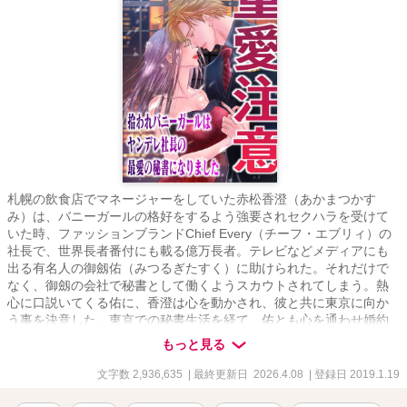
札幌の飲食店でマネージャーをしていた赤松香澄（あかまつかす
み）は、バニーガールの格好をするよう強要されセクハラを受けて
いた時、ファッションブランドChief Every（チーフ・エブリィ）の
社長で、世界長者番付にも載る億万長者。テレビなどメディアにも
出る有名人の御劔佑（みつるぎたすく）に助けられた。それだけで
なく、御劔の会社で秘書として働くようスカウトされてしまう。熱
心に口説いてくる佑に、香澄は心を動かされ、彼と共に東京に向か
う事を決意した。東京での秘書生活を経て、佑とも心を通わせ婚約
し、お互いの両親とも挨拶をする。いざ彼の母方の実家であるドイ
もっと見る
ツに向かうとそこで香澄に災いが降りかかり――？ 佑の従兄であ
る奔放な双子・アロイスとクラウスにも振り回される日々。帰国し
文字数 2,936,635
| 最終更新日 2026.4.08
| 登録日 2019.1.19
たかと思えば会社内でのいびりがあり、落ち着いたかと思えばまた
新たなトラブルに巻き込まれて――？ いちゃいちゃしながら世界