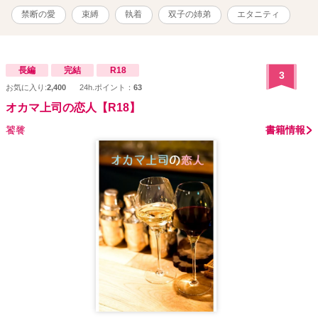
禁断の愛
束縛
執着
双子の姉弟
エタニティ
長編
完結
R18
3
お気に入り:
2,400
24h.ポイント：
63
オカマ上司の恋人【R18】
饕餮
書籍情報