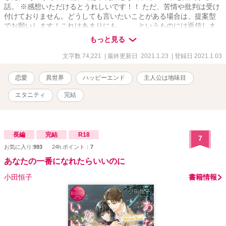
話。 ※感想いただけるとうれしいです！！ ただ、苦情や批判は受け
付けておりません。どうしても言いたいことがある場合は、提案型
でお願いします！これはあまりにも。。。というものには返信しま
せんので、あしからず。 （今後、UPするすべてにこの文言を載せる
もっと見る
予定です！！） ※小説家になろうサイト様でＵＰしているものを若
干修正してあります。
文字数 74,221
| 最終更新日 2021.1.23
| 登録日 2021.1.03
恋愛
異世界
ハッピーエンド
主人公は地味目
エタニティ
完結
長編
完結
R18
7
お気に入り:
993
24h.ポイント：
7
あなたの一番になれたらいいのに
小田恒子
書籍情報