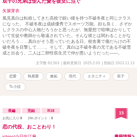
双子の兄弟は歪んだ愛を彼女に注ぐ
矢簑芽衣
風見真白は転校してきた高校で鋭い瞳を持つ不破冬夜と同じクラス
になった。 不破冬夜は成績優秀でスポーツ万能。顔も良く、さぞか
しクラスの中心人物だろうかと思ったが、無愛想で喧嘩ばかりして
いて生徒や教師から敬遠されていた。そんな彼とは関わることがな
いだろう……真白がそう思っていたある日。校舎裏で傷だらけの不
破冬夜を目撃して……。そして、真白は不破冬夜の兄である不破雪
成と出会う。二人は二卵性双生児で仲が悪いようだった――。
文字数 83,563
| 最終更新日 2025.2.03
| 登録日 2023.11.13
恋愛
執着愛
嫉妬
現代
エタニティ
双子
TL小説
長編
完結
R18
15
お気に入り:
9
24h.ポイント：
0
恋の代役、おことわり！
ichigo/小日向江麻
書籍情報