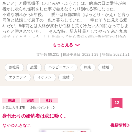
あいと）と藤宮楓子（ふじみや・ふうこ）は、約束の日に愛斗が何
者かに殴られ怪我をした事で会えなくなり別れる事になった。
不運な別れから5年後。 愛斗は服部加絵（はっとり・かえ）と言う
同僚と結婚して息子の一也と暮らしていた。 幸せそうに見える愛
斗だが、5年前とは人格が変わり性格も荒く冷たい人間になってしま
ったと噂されていた。 そんな時、新入社員としてやって来た九東
楓子（くとう・ふうこ）に出会ってから愛斗の目の色が変わり始め
た。 淡々としてつも冷静な表情のままの楓子を見ていると、愛斗
もっと見る
は何故か胸が熱くなるのを強く感じ始め、いつしか楓子を気にし始
めていた。 だが、楓子を気にするようになり思いが強くなると頭
文字数 89,231
| 最終更新日 2022.1.29
| 登録日 2022.1.21
に激痛が走る…。 「愛斗さん。また明日会いましょう」 ぼんやり
と思い出される思い出の中、顔の判らない女性が愛斗に言ってくる
副社長
恋愛
ハッピーエンド
約束
結婚
声にまた胸がキュンとなった。 激痛から逃げてはいけないと決心
した愛斗は、本当の事に向き合う決意をした。 それは5年前の
エタニティ
イケメン
完結
怪我の時、愛斗は記憶を無くし自分の名前の他何も覚えていなかっ
た事だった。 空白の記憶の中に何か大切なことをがあった筈だ
と思った愛斗。 そんな時だった。 息子の一也を通して双子の兄
弟、礼斗（れいと）と空斗（くうと）に出会った。 そして、礼斗
長編
完結
R18
12
と空斗の母親が楓子である事を知ると、愛斗の中に次から次へと思
お気に入り:
175
24h.ポイント：
0
い出される記憶が蘇り始めた。 「また明日会いましょう」 そう約
束した人は誰なのか？ そして愛斗にとってどんな人だったのか？
身代わりの婚約者は恋に啼く。
2人の約束を無理やり引き裂いた黒い影は誰なのか？ 愛と殺意と
なかゆんきなこ
書籍情報
その先にある永遠のラブストーリー。