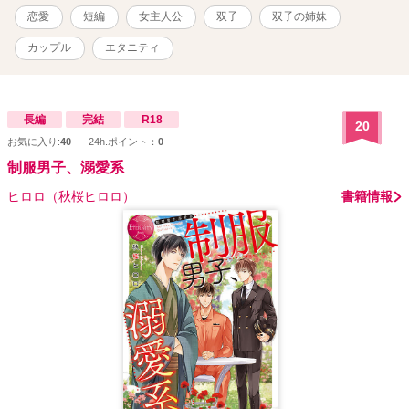
恋愛
短編
女主人公
双子
双子の姉妹
カップル
エタニティ
長編
完結
R18
20
お気に入り:
40
24h.ポイント：
0
制服男子、溺愛系
ヒロロ（秋桜ヒロロ）
書籍情報