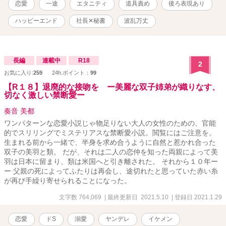
恋愛
一途
エタニティ
道具責め
後ろ表現あり
を回りつつ、ヒロインの香澄が色んなトラブルに遭い、二人で乗り
越えてゆく大長編です。 ※ 未熟な挿絵もついております。 ※ ム
ハッピーエンド
社長✕秘書
波乱万丈
ーンライトノベルス様、エブリスタ様にも投稿させて頂いておりま
す。 ※ ラブシーン（程度の強弱はありますが、こちらで甘い雰囲
気と判断した箇所）には☆を、挿絵のついている回には※をつけて
います。香澄が少し可哀想な目に遭う回は、★をつけます。 ※ 表
長編
連載中
R18
2
紙はニジジャーニーを使用しました。
お気に入り:
259
24h.ポイント：
99
【R１８】退廃的な接吻を ー美麗な双子姉弟が織りなす、
切なく激しい禁断愛ー
奏音 美都
ワンパターンな恋愛小説じゃ物足りない大人の女性のための、官能
的でスリリングでミステリアスな禁断愛小説。閲覧にはご注意を。
生まれる前から一緒で、半身を求め合うように自然と惹かれ合った
双子の美羽と類。 だが、それは二人の恋仲を知った両親によって美
羽は日本に留まり、類は米国へと引き離された。 それから１０年ー
ー 父親の死によってふたりは再会し、途切れたと思っていた赤い糸
が再び手繰り寄せられることになった。
文字数 764,069
| 最終更新日 2021.5.10
| 登録日 2021.1.29
恋愛
ドS
溺愛
ヤンデレ
イケメン