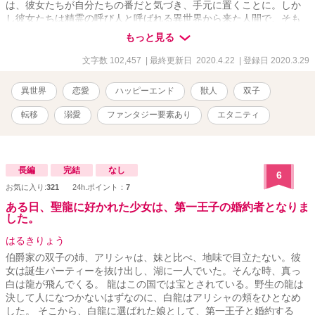
は、彼女たちが自分たちの番だと気づき、手元に置くことに。しか
し彼女たちは精霊の呼び人と呼ばれる異世界から来た人間で、そも
そも言葉も通じない？！ ＊途中、残酷な描写がありますが、基本的
もっと見る
にはいちゃらぶです。 ＊R18の回には＊マークが付きます。
文字数 102,457
| 最終更新日 2020.4.22
| 登録日 2020.3.29
異世界
恋愛
ハッピーエンド
獣人
双子
転移
溺愛
ファンタジー要素あり
エタニティ
長編
完結
なし
6
お気に入り:
321
24h.ポイント：
7
ある日、聖龍に好かれた少女は、第一王子の婚約者となりま
した。
はるきりょう
伯爵家の双子の姉、アリシャは、妹と比べ、地味で目立たない。彼
女は誕生パーティーを抜け出し、湖に一人でいた。そんな時、真っ
白は龍が飛んでくる。 龍はこの国では宝とされている。野生の龍は
決して人になつかないはずなのに、白龍はアリシャの頬をひとなめ
した。 そこから、白龍に選ばれた娘として、第一王子と婚約する