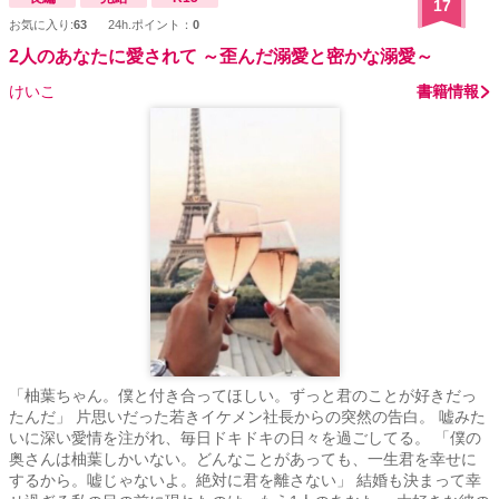
17
お気に入り:
63
24h.ポイント：
0
2人のあなたに愛されて ～歪んだ溺愛と密かな溺愛～
けいこ
書籍情報
「柚葉ちゃん。僕と付き合ってほしい。ずっと君のことが好きだっ
たんだ」 片思いだった若きイケメン社長からの突然の告白。 嘘みた
いに深い愛情を注がれ、毎日ドキドキの日々を過ごしてる。 「僕の
奥さんは柚葉しかいない。どんなことがあっても、一生君を幸せに
するから。嘘じゃないよ。絶対に君を離さない」 結婚も決まって幸