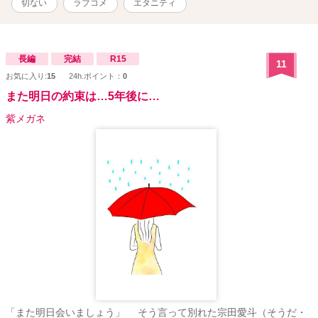
切ない
ラブコメ
エタニティ
長編
完結
R15
11
お気に入り:
15
24h.ポイント：
0
また明日の約束は…5年後に…
紫メガネ
「また明日会いましょう」 そう言って別れた宗田愛斗（そうだ・