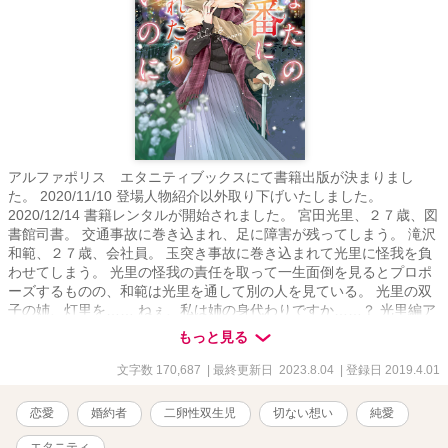
アルファポリス エタニティブックスにて書籍出版が決まりまし
た。 2020/11/10 登場人物紹介以外取り下げいたしました。
2020/12/14 書籍レンタルが開始されました。 宮田光里、２７歳、図
書館司書。 交通事故に巻き込まれ、足に障害が残ってしまう。 滝沢
和範、２７歳、会社員。 玉突き事故に巻き込まれて光里に怪我を負
わせてしまう。 光里の怪我の責任を取って一生面倒を見るとプロポ
ーズするものの、和範は光里を通して別の人を見ている。 光里の双
子の姉、灯里を…… ねぇ、私は姉の身代わりですか……？ 光里編ア
ルファポリス公開開始日 2019/04/01 完結日 2019/04/29 和範編連載
もっと見る
開始 2020/02/01(こちらのサイトのみの公開) 完結日 2020/03/16
(本編の書籍化にあたり、ネタバレが多大にあるため取り下げており
文字数 170,687
| 最終更新日 2023.8.04
| 登録日 2019.4.01
ます) ＊この作品は、以前、エブリスタに公開していたものです。
エブリスタ連載開始 2018/11/06 エブリスタ連載中断日 2019/01/01
恋愛
婚約者
二卵性双生児
切ない想い
純愛
作品の無断転載はご遠慮ください。
エタニティ