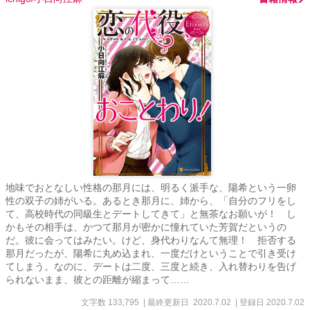
地味でおとなしい性格の那月には、明るく派手な、陽希という一卵
性の双子の姉がいる。あるとき那月に、姉から、「自分のフリをし
て、高校時代の同級生とデートしてきて」と無茶なお願いが！ し
かもその相手は、かつて那月が密かに憧れていた芳賀だというの
だ。彼に会ってはみたい。けど、身代わりなんて無理！ 拒否する
那月だったが、陽希に丸め込まれ、一度だけということで引き受け
てしまう。なのに、デートは二度、三度と続き、入れ替わりを告げ
られないまま、彼との距離が縮まって……
文字数 133,795
| 最終更新日 2020.7.02
| 登録日 2020.7.02