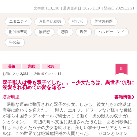
当日、相手にドタキャンされてしまう。 そこに現れたのが、なんと
推し――氷のプリンスにそっくりな美容外科医・鷹村央輔だった。
文字数 113,138
| 最終更新日 2026.1.10
| 登録日 2025.12.21
しかも見合い相手にドタキャンされたという。 ――これはきっと夢
に違いない。 そう思っていた矢先、伯母の提案により央輔と見合い
エタニティ
お見合い結婚
推し活
美容外科医
をすることになり、それがきっかけで利害一致のソロ活婚をするこ
とに。 確かに麗しい美貌なんかソックリだけど、無表情で無愛想だ
財閥御曹司
無愛想
恋愛
現代
ハッピーエンド
し、理想なのは見かけだけ。絶対に好きになんかならない。そう思
っていたのに……。推しに激似の甘い美貌で情熱的に迫られて、身
年の差
も心も甘く淫らに蕩かされる。お見合いから始まるじれあまラブス
トーリー！ ✧• ───── ✾ ───── •✧ ✿高邑杏璃・タカムラアンリ
(23) 狂言界の名門として知られる高邑家のお嬢様、人間国宝の孫、
推し一筋の保育士、オシャレに興味のない残念女子 ✿鷹村央輔・タ
長編
完結
R18
5
カムラオウスケ(33) 業界ナンバーワン鷹村美容整形クリニックの副
お気に入り:
2,331
24h.ポイント：
14
院長、実は財閥系企業・鷹村グループの御曹司、アニキャラ・氷の
双子獣人は番も双子でした。。～少女たちは、異世界で虎に
プリンスに似たクールな容貌のせいで『美容界の氷のプリンス』と
溺愛され初めての愛を知る～
呼ばれている、ある事情からソロ活を満喫中 ✧• ───── ✾ ─────
•✧ ※R描写には章題に『※』表記 ※この作品はフィクションです。
塔野明里
書籍情報
実在の人物・団体とは一切関係ありません ※随時概要含め本文の改
過酷な運命に翻弄された双子の少女。しかし、彼女たちの地獄は
稿や修正等をしています。 ✿初公開23.10.18✿
唐突に終わりを迎えた。 獣人、エルフ、ドワーフなど様々な種族
が暮らす国ランディオールで騎士として働く、虎の獣人の双子ガロ
ンとシオン。 海辺の町へ支援に派遣された彼らは、ある日砂浜に
打ち上げられた双子の少女を助ける。美しい双子リーリアとリーエ
ルは、この世界では絶滅危惧種の人間だった。 ガロンとシオン