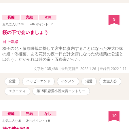
長編
完結
R18
9
お気に入り:
135
24h.ポイント：
0
桜の下で会いましょう
日下奈緒
双子の兄・藤原咲哉に扮して宮中に参内することになった左大臣家
の姫・依楼葉。ある花見の夜一日だけ女房になった依楼葉は公達と
出会う。だがそれは時の帝・五条帝だった。
文字数 135,486
| 最終更新日 2022.1.26
| 登録日 2022.1.11
恋愛
ハッピーエンド
イケメン
溺愛
女主人公
エタニティ
第15回恋愛小説大賞エントリー
短編
完結
なし
10
お気に入り:
6
24h.ポイント：
0
妹の彼が好き