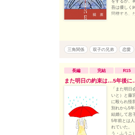
をするが、
吾は優しく
同棲する。
を合わせな
ライブ終わ
ているのを
吐し倒れて
が本当は優
三角関係
双子の兄弟
恋愛
吾は七海を
性が将吾を
は再び赤い
長編
完結
いると聞き
R15
は、酔った
また明日の約束は…5年後に
七海は将也
「また明日
にしてしま
いと）と藤
たと聞き、
に殴られ怪
とを知った
別れから5
手に退職さ
結婚して息
分の窮状を
5年前とは
が、将吾は
れていた。
将也。大事
う・ふうこ
き、心を決