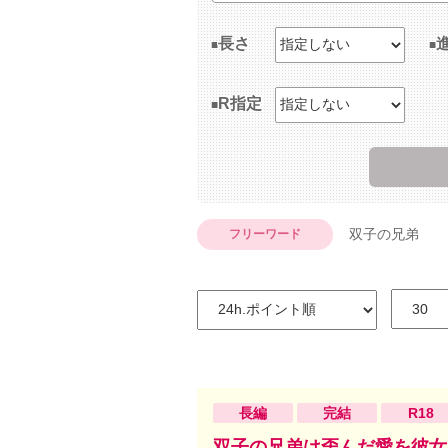
長さ
R指定
双子の兄弟
フリーワード
長編
完結
R18
双子の兄弟は歪んだ愛を彼女