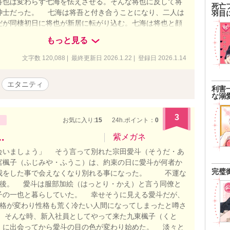
将也は変わらず七海を怯えさせる。そんな将也に反して将
死亡
紳士だった。 七海は将吾と付き合うことになり、二人は
羽目
だが同棲初日に将也が新居に転がり込む。七海は将也と顔
いようにしていたが、将吾に誘われ将也のライブに行く。
もっと見る
り、七海は将也が赤いショートボブの女性と性行為をし
見て動揺する。その夜七海は高熱を出し、家のトイレで嘔
文字数 120,088 | 最終更新日 2026.1.22 | 登録日 2026.1.14
しまう。タイミングよく帰ってきた将也に介抱され、将也
しいことを知る。 将也の同居で迷惑をかけた詫びにと将
エタニティ
ショッピングに連れ出す。そこで、ライブハウスで見た女
利害
な溺
将也と勘違いして声をかける。後日、同じ店を訪れた七海
ショートボブの女性、リコから七海が将也の元彼女に似て
3
複雑に思う。 年末、将也と将吾の実家に帰省した七海
お気に入り:
15
24h.ポイント：
0
将也にキスされ彼を激しく求めていることを実感する。
…
紫メガネ
への気持ちを封印しようとするが、ついに将也と一晩を共
会いましょう」 そう言って別れた宗田愛斗（そうだ・あ
う。そんなとき、将吾から学生時代に恋人を将也に取られ
宮楓子（ふじみや・ふうこ）は、約束の日に愛斗が何者か
将吾を傷つけないと誓う。 将也と七海が関係を持ったこ
完璧
我をした事で会えなくなり別れる事になった。 不運な
将吾はタガが外れ始める。 七海を軟禁状態にし、会社も勝
年後。 愛斗は服部加絵（はっとり・かえ）と言う同僚と
せようとする。七海は退職の挨拶で会社に行ったときに自
子の一也と暮らしていた。 幸せそうに見える愛斗だが、
同僚の町谷に知らせる。町谷の機転で将也が助けにくる
人格が変わり性格も荒く冷たい人間になってしまったと噂さ
七海を連れて車で逃走する。 二人をバイクで追いかける
 そんな時、新入社員としてやって来た九東楓子（くと
故になり、七海は将吾が七海をかばって大怪我をしたと聞
）に出会ってから愛斗の目の色が変わり始めた。 淡々と
める。 昏睡状態の将吾の爪を切っていた七海は、将吾と