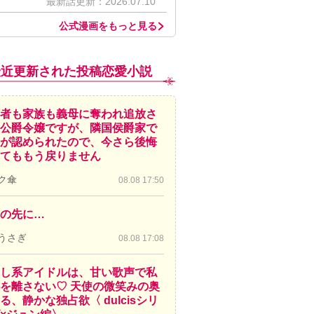
最新話更新：2026.07.10
公式漫画をもっと見る
最近更新された投稿恋愛小説
者も家族も義母に奪われ追放さ
公爵令嬢ですが、隣国侯爵家で
が認められたので、今さら後悔
てももう戻りません
ク傘
08.08 17:50
の先に…
うさぎ
08.08 17:08
し系アイドルは、甘い歌声で私
を離さない♡ 天使の微笑みの奥
る、静かな独占欲〈 dulcisシリ