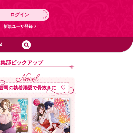
ログイン
新規ユーザ登録
メ
編集部ピックアップ
曹司の執着溺愛で骨抜きに…♡