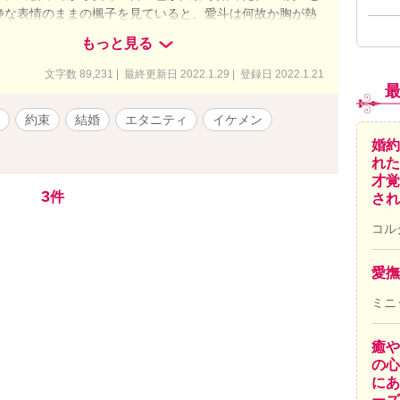
静な表情のままの楓子を見ていると、愛斗は何故か胸が熱
の違いである「左手中指の腹の固さ」に気が付く。七海を
強く感じ始め、いつしか楓子を気にし始めていた。 だ
我をしたのは将也で、将吾は将也になりかわろうとしたの
もっと見る
気にするようになり思いが強くなると頭に激痛が走る…。
から七海宛に心情を綴ったメールが届き、七海は将也と共
。また明日会いましょう」 ぼんやりと思い出される思い
とを誓った。
文字数 89,231 | 最終更新日 2022.1.29 | 登録日 2022.1.21
の判らない女性が愛斗に言ってくる声にまた胸がキュンと
激痛から逃げてはいけないと決心した愛斗は、本当の事に
約束
結婚
エタニティ
イケメン
意をした。 それは5年前の怪我の時、愛斗は記憶を無
婚約
名前の他何も覚えていなかった事だった。 空白の記憶
れた
大切なことをがあった筈だと思った愛斗。 そんな時だっ
才覚
の一也を通して双子の兄弟、礼斗（れいと）と空斗（くう
3
件
され
った。 そして、礼斗と空斗の母親が楓子である事を知る
中に次から次へと思い出される記憶が蘇り始めた。 「また
コル
しょう」 そう約束した人は誰なのか？ そして愛斗にと
人だったのか？ 2人の約束を無理やり引き裂いた黒い影
愛撫
？ 愛と殺意とその先にある永遠のラブストーリー。
ミニ
癒や
の心
にあ