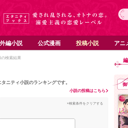
外編小説
公式漫画
投稿小説
アニ
弟の検索結果
エタニティ小説のランキングです。
御
小説の投稿はこちら
×検索条件をクリアする