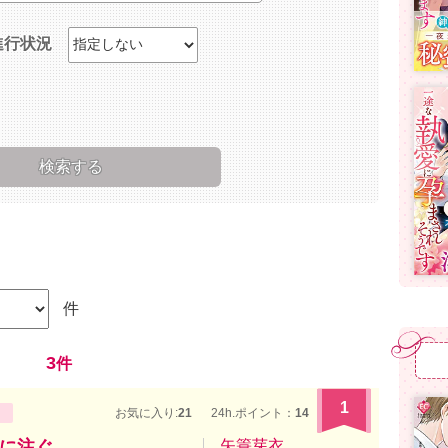
進行状況
件
3
件
1
お気に入り:
21
24h.ポイント：
14
に注ぐ
矢簑芽衣