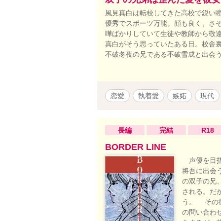
風見真白は転校してきた高校で鋭い瞳
優秀でスポーツ万能。顔も良く、さ
嘩ばかりしていて生徒や教師から敬
真白がそう思っていたある日。校舎
不破冬夜の兄である不破雪成と出会
恋愛
執着愛
嫉妬
現代
長編
完結
R18
BORDER LINE
声優を目指
将吾に出会
の双子の兄
される。だ
う。 その
の問い合わ