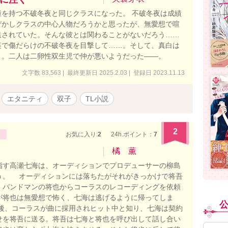
を持つ不破冬夜と同じクラスになった。 不破冬夜は成績
ぞかしクラスの中心人物だろうかと思ったが、無愛想で喧
遠されていた。そんな彼とは関わることがないだろう……
裏で傷だらけの不破冬夜を目撃して……。そして、真白は
う。二人は二卵性双生児で仲が悪いようだった――。
文字数 83,563 | 最終更新日 2025.2.03 | 登録日 2023.11.13
エタニティ
双子
TL小説
2
お気に入り:
2
24h.ポイント：
7
橘 薫
す高瀬七海は、オーディションでプロデューサーの柳島
う。 オーディションには落ちたがそれがきっかけで将吾
、バンドマンの将也からコーラスのレコーディングを依頼
が将也は無愛想で怖く、七海は逃げるように帰ってしま
後、コーラスが曲に採用されヒット中と知り、七海は契約
せを将吾に送る。将吾は七海と将也を呼び出して話し合い