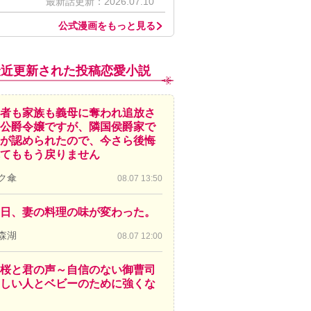
最新話更新：2026.07.10
公式漫画をもっと見る
最近更新された投稿恋愛小説
者も家族も義母に奪われ追放さ
公爵令嬢ですが、隣国侯爵家で
が認められたので、今さら後悔
てももう戻りません
ク傘
08.07 13:50
日、妻の料理の味が変わった。
森湖
08.07 12:00
桜と君の声～自信のない御曹司
しい人とベビーのために強くな