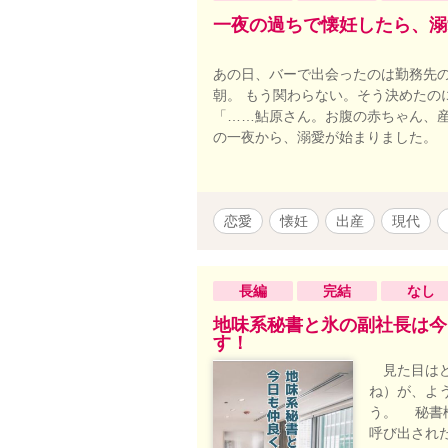
一夜の過ちで懐妊したら、溺
あの日、バーで出会ったのは勤務先の
朝。 もう関わらない。そう決めたの
「……鮎原さん。お腹の赤ちゃん、産
の一夜から、溺愛が始まりました。
恋愛
懐妊
出産
現代
長編
完結
なし
地味系秘書と氷の副社長は今
す！
見た目はど
ね）が、よ
う。 秘書
呼び出され