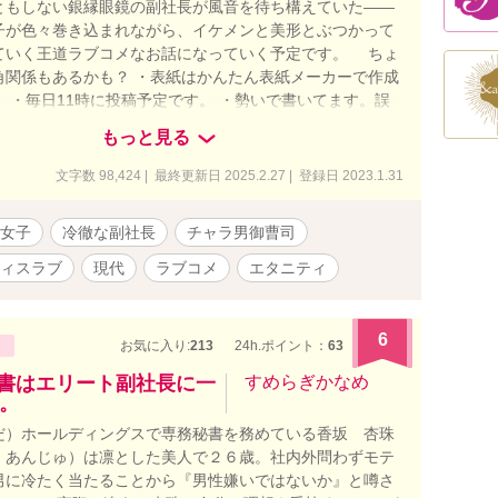
ともしない銀縁眼鏡の副社長が風音を待ち構えていた――
が色々巻き込まれながら、イケメンと美形とぶつかって
ていく王道ラブコメなお話になっていく予定です。 ちょ
角関係もあるかも？ ・表紙はかんたん表紙メーカーで作成
 ・毎日11時に投稿予定です。 ・勢いで書いてます。誤
ェックしてますが、不備があるかもしれません。 ・公開済
もっと見る
筆訂正する場合があります。
文字数 98,424 | 最終更新日 2025.2.27 | 登録日 2023.1.31
女子
冷徹な副社長
チャラ男御曹司
ィスラブ
現代
ラブコメ
エタニティ
6
お気に入り:
213
24h.ポイント：
63
秘書はエリート副社長に一
すめらぎかなめ
。
だ）ホールディングスで専務秘書を務めている香坂 杏珠
 あんじゅ）は凛とした美人で２６歳。社内外問わずモテ
男に冷たく当たることから『男性嫌いではないか』と噂さ