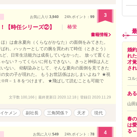
3
お気に入り:
3,940
24h.ポイント：
99
！【時任シリーズ②】
椿蛍
書籍情報
さほ）は倉永夏向（くらながかなた）の面倒をみてきた。
呼ばれ、ハッカーとしての腕を買われて時任（ときとう）
婚約
れど、日常生活能力は成長していなかった。 放って置くと
れた
ゃない？ってくらいに何もできない。 きっと神様は人と
才覚
いない。 幼馴染みとして、そんな夏向の面倒を見てきた
され
の女の子が現れた。 もうお世話係はおしまいよね？ ★視
コル
は※R－１８をつけます。 ★飛ばして読むことも可能で
ある
文字数 100,166 | 最終更新日 2020.12.18 | 登録日 2020.11.29
山田
イケメン
副社長
三角関係？
天才
現代
春の
は愛
る～
4
お気に入り:
549
24h.ポイント：
78