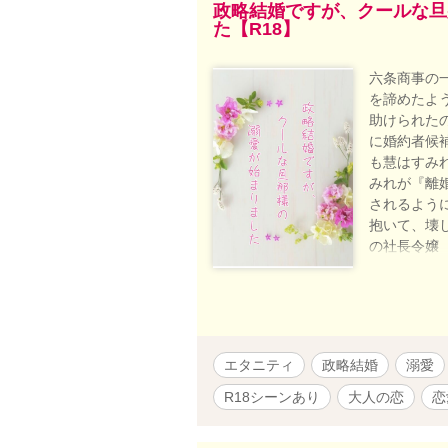
政略結婚ですが、クールな旦
た【R18】
六条商事の
を諦めたよ
助けられた
に婚約者候
も慧はすみ
みれが『離
されるよう
抱いて、壊
の社長令嬢
× 御門
御門慧(
*:.。..。.:
愛している人と
*:.。..。.
エタニティ
政略結婚
溺愛
＊執筆期間＊ 2
2026/7
R18シーンあり
大人の恋
恋
Rシーン少