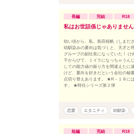
長編
完結
R18
私はお世話係じゃありません
幼い頃から、私、島田桜帆（しまだ
幼馴染みの夏向は気づくと、天才と
グループの副社長になっていた！ け
干からびて、ミイラになっちゃうんじ
しての能力値の振り方を間違えたに違
けど、夏向を好きだという会社の秘書
点切り替えあります。 ★R－１８に
す。 ★時任シリーズ第２弾
恋愛
エタニティ
幼馴染
短編
完結
R18