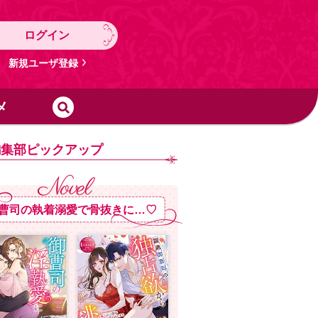
ログイン
新規ユーザ登録
メ
編集部ピックアップ
曹司の執着溺愛で骨抜きに…♡