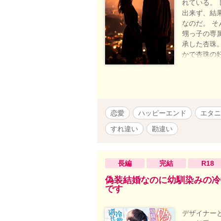
れている。
出来ず、結
なのだ。 
甥っ子の専
承した杏珠
かで杏珠の
二人でベッ
嘘』が原因
凛とした美
→エブリス
恋愛
ハッピーエンド
エタニ
すれ違い
勘違い
長編
完結
R18
偽装結婚なのに幼馴染みの冷
です
デザイナー