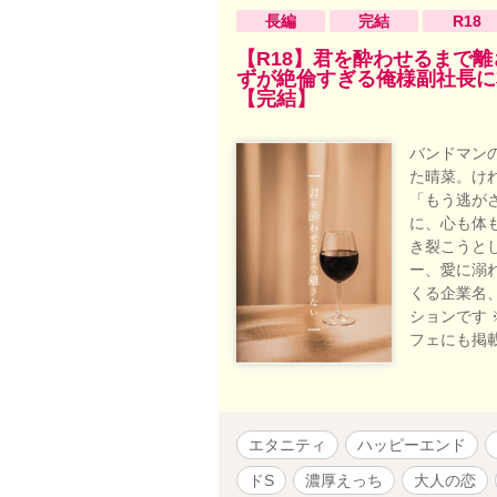
長編
完結
R18
【R18】君を酔わせるまで
ずが絶倫すぎる俺様副社長に
【完結】
バンドマン
た晴菜。け
「もう逃が
に、心も体
き裂こうと
ー、愛に溺
くる企業名
ションです 
フェにも掲
エタニティ
ハッピーエンド
ドS
濃厚えっち
大人の恋