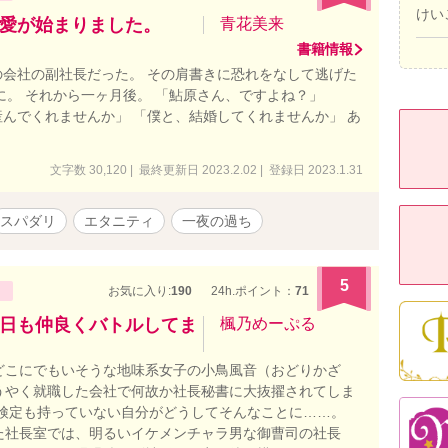
けい
愛が始まりました。
青花美来
書籍情報
会社の副社長だった。 その肩書きに恐れをなして逃げた
に。 それから一ヶ月後。 「鮎原さん、ですよね？」
んでくれませんか」 「僕と、結婚してくれませんか」 あ
文字数 30,120 | 最終更新日 2023.2.02 | 登録日 2023.1.31
スパダリ
エタニティ
一夜の過ち
5
お気に入り:
190
24h.ポイント：
71
日も仲良くバトルしてま
楓乃めーぷる
こにでもいそうな地味系女子の小鳥風音（おどりかざ
うやく就職した会社で何故か社長秘書に大抜擢されてしま
検定も持っていない自分がどうしてそんなことに……。
た社長室では、明るいイケメンチャラ男な御曹司の社長