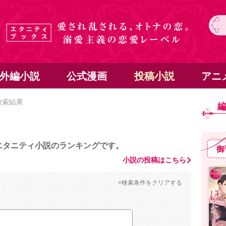
外編小説
公式漫画
投稿小説
アニ
検索結果
エタニティ小説のランキングです。
御
小説の投稿はこちら
×検索条件をクリアする