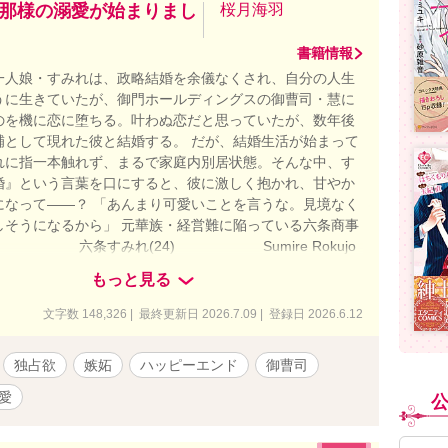
那様の溺愛が始まりまし
桜月海羽
書籍情報
一人娘・すみれは、政略結婚を余儀なくされ、自分の人生
うに生きていたが、御門ホールディングスの御曹司・慧に
のを機に恋に堕ちる。叶わぬ恋だと思っていたが、数年後
補として現れた彼と結婚する。 だが、結婚生活が始まって
れに指一本触れず、まるで家庭内別居状態。そんな中、す
婚』という言葉を口にすると、彼に激しく抱かれ、甘やか
になって――？ 「あんまり可愛いことを言うな。見境なく
しそうになるから」 元華族・経営難に陥っている六条商事
 六条すみれ(24) Sumire Rokujo
ホールディングス御曹司・取締役副社長
もっと見る
32) Kei Mikado *・゜:.゜・
*・゜・*:.。. .。.:*・゜゜・* .。.:*.。.:*・゜ 愛されなくても、
文字数 148,326 | 最終更新日 2026.7.09 | 登録日 2026.6.12
結婚したかった .。.:*・゜:. .。.:*・゜゜・**・゜゜・
:*・゜・*:.。. .:*:. ＼不器用な両片想い夫婦のじれったい恋／
独占欲
嫉妬
ハッピーエンド
御曹司
026/3/30～2026/6/7 ＊アルファポリス＊ 2026/6/12〜
/9 ※こちらの作品は、ベリーズカフェ・エブリスタ（本名義・
愛
なめ）でも公開中です。