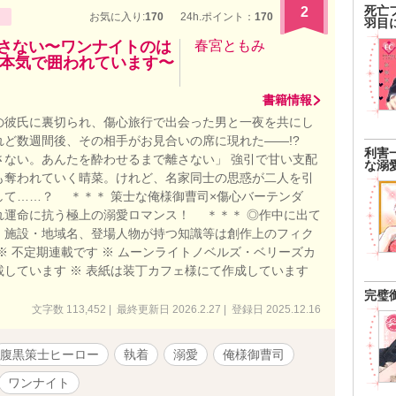
死亡
2
お気に入り:
170
24h.ポイント：
170
羽目
離さない〜ワンナイトのは
春宮ともみ
本気で囲われています〜
書籍情報
の彼氏に裏切られ、傷心旅行で出会った男と一夜を共にし
れど数週間後、その相手がお見合いの席に現れた――!?
利害
さない。あんたを酔わせるまで離さない」 強引で甘い支配
な溺
も奪われていく晴菜。けれど、名家同士の思惑が二人を引
して……？ ＊＊＊ 策士な俺様御曹司×傷心バーテンダ
れ運命に抗う極上の溺愛ロマンス！ ＊＊＊ ◎作中に出て
、施設・地域名、登場人物が持つ知識等は創作上のフィク
※ 不定期連載です ※ ムーンライトノベルズ・ベリーズカ
載しています ※ 表紙は装丁カフェ様にて作成しています
完璧
文字数 113,452 | 最終更新日 2026.2.27 | 登録日 2025.12.16
腹黒策士ヒーロー
執着
溺愛
俺様御曹司
ワンナイト