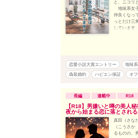
と、ニコリ
地味系女子
仲良くなっ
っとだけ三
しています。
字脱字等チ
のお話も加
恋愛小説大賞エントリー
地味系
偽装婚約
ハピエン保証
オフ
長編
連載中
R18
【R18】男嫌いと噂の美人
夜から始まる恋に落とされる
真田（さな
（こうさか
るものの、