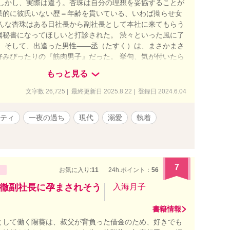
 しかし、実際は違う。杏珠は自分の理想を妥協することが
果的に彼氏いない歴＝年齢を貫いている、いわば拗らせ女
そんな杏珠はある日社長から副社長として本社に来てもらう
属秘書になってほしいと打診された。 渋々といった風に了
。 そして、出逢った男性――丞（たすく）は、まさかまさ
好みぴったりの『筋肉男子』だった。 挙句、気が付いたら
ドにいて……。 しかも、過去についてしまった『とある
もっと見る
で、杏珠は危機に陥る。 後継者と名高いエリート副社長×
人秘書（拗らせ女）の身体から始まる現代ラブ。 ▼掲載先
文字数 26,725 | 最終更新日 2025.8.22 | 登録日 2024.6.04
タ、ベリーズカフェ、アルファポリス（性描写多め版）
ティ
一夜の過ち
現代
溺愛
執着
7
お気に入り:
11
24h.ポイント：
56
徹副社長に孕まされそう
入海月子
書籍情報
として働く陽葵は、叔父が背負った借金のため、好きでも