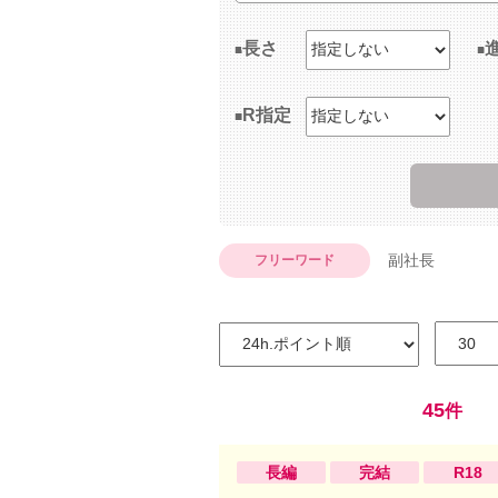
長さ
R指定
副社長
フリーワード
45
件
長編
完結
R18