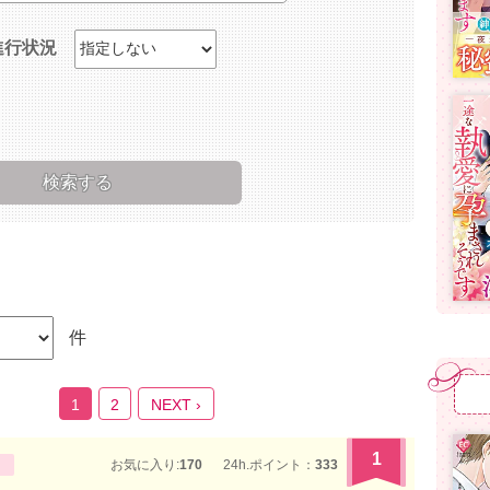
進行状況
件
1
2
NEXT ›
1
お気に入り:
170
24h.ポイント：
333