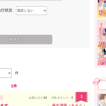
進行状況
件
1
件
1
お気に入り:
60
24h.ポイント：
0
ます
麻生璃藤（あそう・