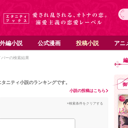
外編小説
公式漫画
投稿小説
アニ
イバーの検索結果
エタニティ小説のランキングです。
御
小説の投稿はこちら
×検索条件をクリアする