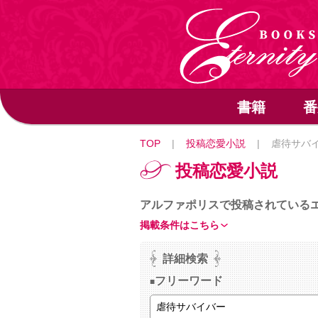
書籍
番
TOP
|
投稿恋愛小説
|
虐待サバ
投稿恋愛小説
アルファポリスで投稿されている
掲載条件はこちら
詳細検索
フリーワード