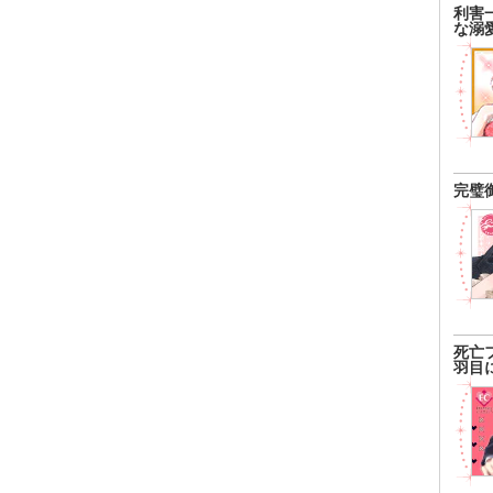
利害
な溺
完璧
死亡
羽目