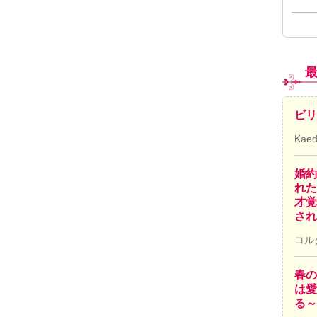
ビリ
Kae
婚約
れた
才覚
され
コル
春の
は愛
る～