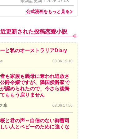
最新話更新：2026.07.03
公式漫画をもっと見る
最近更新された投稿恋愛小説
ーと私のオーストラリアDiary
de
08.06 19:10
者も家族も義母に奪われ追放さ
公爵令嬢ですが、隣国侯爵家で
が認められたので、今さら後悔
てももう戻りません
ク傘
08.06 17:50
桜と君の声～自信のない御曹司
しい人とベビーのために強くな