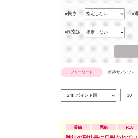
長さ
R指定
虐待サバイバー
フリーワード
長編
完結
R18
弊社の副社長に口説かれてい