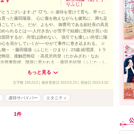
りふじ）
とうございます⸜(*ˊ ᗜˋ*)⸝ ☆ 虐待を受けて育ち、早々に
れ育った藤田陽葵。 心に傷を抱えながらも健気に、満ち足
過ごしていた。 だが、よもや。 御曹司である副社長の高見
初められるとは──人付き合いが苦手で結婚に意味が見い出
は固辞するが、尚登は諦めない。 強引でも優しい尚登に陽
つ心を溶かしていくが──やがて事件に巻き込まれる。 ☆
物～ ・藤田陽葵（ふじた・ひまり）:23歳:経理課、トラ
恐怖症、接触恐怖症 ・高見沢尚登（たかみざわ・なお
:末吉商事取締、陽葵に惹かれる ・藤田史絵瑠（ふじた・し
歳:大学２年生、陽葵の義妹、パパ活に忙しい ・藤田京助
もっと見る
いすけ）:53歳:陽葵の実父、公認会計士、優しすぎる父
ふじた・にいな）:43歳:陽葵の継母、史絵瑠の実母、史
文字数 195,013 | 最終更新日 2023.6.25 | 登録日 2023.4.02
くかわいい ・三宅さくら（みやけ・さくら）:25歳:経理
葵の先輩で陽葵のよき理解者 ☆ レーディングあり。苦手な
虐待サバイバー
エタニティ
はご注意を。 ①虐待 ②性行為 ③暴力行為 ☆ 表紙はミカ
フリーイラストをお借りし、表紙メーカーにて作成しまし
4/02～06/27
1
件