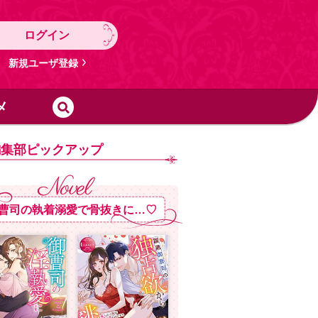
ログイン
新規ユーザ登録
メ
編集部ピックアップ
曹司の執着溺愛で骨抜きに…♡