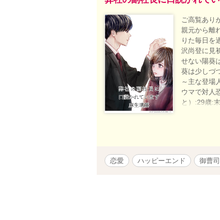
ご高覧ありが
親元から離
りた毎日を
沢尚登に見
せない陽葵
葵は少しづ
～主な登場人
ウマで対人
と）:29歳
える）:21
（ふじた・け
・藤田新奈（
絵瑠がとにか
課勤務、陽
恋愛
ハッピーエンド
御曹司
表現がある方
スケさまの
た。 2023/0