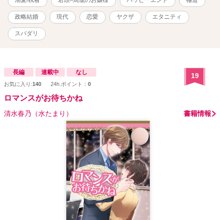
溺愛/執着
若頭×鳥籠のお嬢様
ハッピーエンド
極道
の経営者だが、実は裏社会の皇帝として畏れられている日本最大の
極道組織泣く子も黙る極心会の若頭 ✦･━･✦･━･✦･━･✦･━･✦･━･
政略結婚
現代
恋愛
ヤクザ
エタニティ
✦･━･✦ ※設定や登場する人物、団体、グループの名称等全てフィ
クションです。 ✧連載期間22.4.29〜22.7.7 ✧ 【※他サイトでも掲載
スパダリ
中でしたが、書籍化に伴い引き下げとなっております】
長編
連載中
なし
19
お気に入り:
140
24h.ポイント：
0
ロマンスがお待ちかね
清水春乃（水たまり）
書籍情報