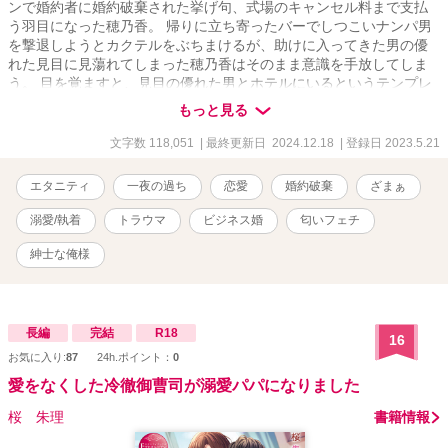
ンで婚約者に婚約破棄された挙げ句、式場のキャンセル料まで支払
う羽目になった穂乃香。 帰りに立ち寄ったバーでしつこいナンパ男
を撃退しようとカクテルをぶちまけるが、助けに入ってきた男の優
れた見目に見蕩れてしまった穂乃香はそのまま意識を手放してしま
う。 目を覚ますと、見目の優れた男とホテルにいるというテンプレ
展開が待ち受けていたばかりか、紳士だとばかり思っていた男から
もっと見る
の予期せぬ変態発言により思いもよらない事態に……！ 数ヶ月後、
心機一転転職した穂乃香は、どういうわけか社長の第二秘書に抜擢
文字数 118,051
| 最終更新日 2024.12.18
| 登録日 2023.5.21
される。 驚きを隠せない穂乃香の前に社長として現れたのは、なん
と一夜を共にした、あの変態男だった。 しかも、穂乃香の醸し出す
エタニティ
一夜の過ち
恋愛
婚約破棄
ざまぁ
香りに一目惚れならぬ〝一嗅ぎ惚れ〟をしたという社長から、いき
なりプロポーズされて、〝業務の一環としてのビジネス婚〟に仕方
溺愛/執着
トラウマ
ビジネス婚
匂いフェチ
なく応じたはずが……､驚くほどの誠実さと優しさで頑なだった心を
蕩かされ、甘い美声と香りに惑わされ、時折みせるギャップと強引
紳士な俺様
さで熱く激しく翻弄されてーー 嗅覚に優れた紳士な俺様社長と男性
不信な生真面目秘書の遺伝子レベルで惹かれ合う極上のラブロマン
ス！ .。.:*・゜＋.。.:*・゜＋.。.:*・゜＋.。.:*・゜ ＊竹野内奏（タケ
ノウチカナタ）３２歳・働きたい企業ランキングトップを独占する
長編
完結
R18
16
大手総合電機メーカー「竹野内グループ」の社長・海外帰りの超絶
お気に入り:
87
24h.ポイント：
0
ハイスペックなイケメン御曹司・優れた嗅覚の持ち主 ＊葛城穂乃香
愛をなくした冷徹御曹司が溺愛パパになりました
（カツラギホノカ）２７歳・男性不信の生真面目秘書・過去のトラ
ウマから地味な装いを徹底している .。.:*・゜＋.。.:*・゜
桜 朱理
書籍情報
＋.。.:*・゜＋.。.:*・゜ ※この作品はフィクションです。実在の人
物・団体とは一切関係ありません .｡.:*･ﾟ＋.｡.:*･ﾟ＋.｡.:*･ﾟ＋.｡.:*･ﾟ ✧