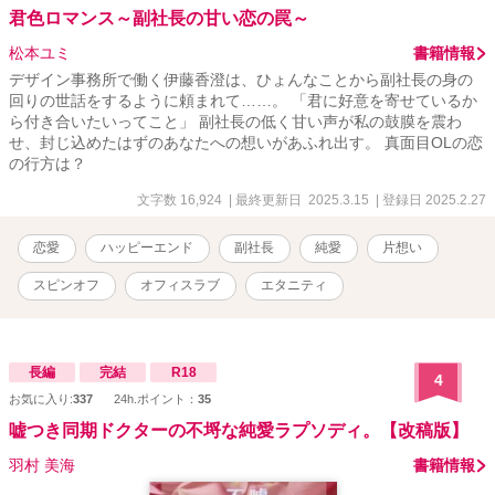
君色ロマンス～副社長の甘い恋の罠～
松本ユミ
書籍情報
デザイン事務所で働く伊藤香澄は、ひょんなことから副社長の身の
回りの世話をするように頼まれて……。 「君に好意を寄せているか
ら付き合いたいってこと」 副社長の低く甘い声が私の鼓膜を震わ
せ、封じ込めたはずのあなたへの想いがあふれ出す。 真面目OLの恋
の行方は？
文字数 16,924
| 最終更新日 2025.3.15
| 登録日 2025.2.27
恋愛
ハッピーエンド
副社長
純愛
片想い
スピンオフ
オフィスラブ
エタニティ
長編
完結
R18
4
お気に入り:
337
24h.ポイント：
35
嘘つき同期ドクターの不埒な純愛ラプソディ。【改稿版】
羽村 美海
書籍情報