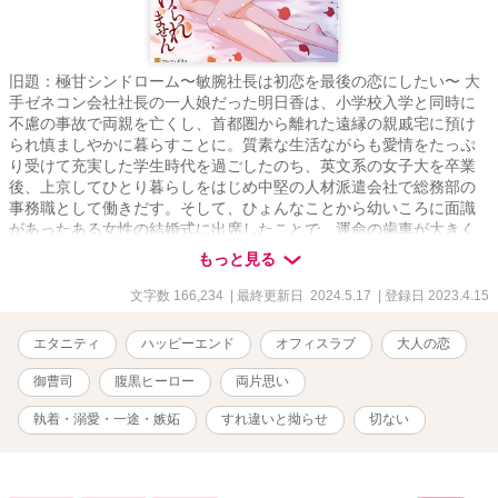
旧題：極甘シンドローム〜敏腕社長は初恋を最後の恋にしたい〜 大
手ゼネコン会社社長の一人娘だった明日香は、小学校入学と同時に
不慮の事故で両親を亡くし、首都圏から離れた遠縁の親戚宅に預け
られ慎ましやかに暮らすことに。質素な生活ながらも愛情をたっぷ
り受けて充実した学生時代を過ごしたのち、英文系の女子大を卒業
後、上京してひとり暮らしをはじめ中堅の人材派遣会社で総務部の
事務職として働きだす。そして、ひょんなことから幼いころに面識
があったある女性の結婚式に出席したことで、運命の歯車が大きく
動きだしてしまい――？ ＊＊＊ ドＳで策士な腹黒御曹司×元令嬢
もっと見る
OLが紡ぐ、甘酸っぱい初恋ロマンス ＊＊＊ ◎作中に出てくる企
業名、施設・地域名、登場人物が持つ知識等は創作上のフィクショ
文字数 166,234
| 最終更新日 2024.5.17
| 登録日 2023.4.15
ンです ◆アルファポリス様のみの掲載(今後も他サイトへの転載は予
定していません) ※著者既作「(エタニティブックス)俺様エリートは
エタニティ
ハッピーエンド
オフィスラブ
大人の恋
独占欲全開で愛と快楽に溺れさせる」のサブキャラクター、
「【R18】音のない夜に」のヒーローがそれぞれ名前だけ登場します
御曹司
腹黒ヒーロー
両片思い
が、もちろんこちら単体のみでもお楽しみいただけます。彼らをご
存知の方はくすっとしていただけたら嬉しいです ※著者が読みたい
執着・溺愛・一途・嫉妬
すれ違いと拗らせ
切ない
だけの性癖を詰め込んだ三人称一元視点習作です