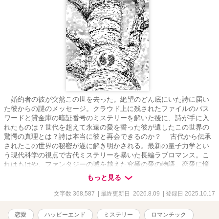
婚約者の彼が突然この世を去った。絶望のどん底にいた詩に届い
た彼からの謎のメッセージ。クラウド上に残されたファイルのパス
ワードと貸金庫の暗証番号のミステリーを解いた後に、詩が手に入
れたものは？世代を超えて永遠の愛を誓った彼が遺したこの世界の
驚愕の真理とは？詩は本当に彼と再会できるのか？ 古代から伝承
されたこの世界の秘密が遂に解き明かされる。最新の量子力学とい
う現代科学の視点で古代ミステリーを暴いた長編ラブロマンス。こ
れはもはや、ファンタジーの域を越えた究極の愛の物語。恋愛に憧
れ愛の本質に悩み戸惑う人々に真実の愛とは何かを伝える作者渾身
もっと見る
の超大作。 ＊本作品は「小説家になろう」にも掲載しています。
文字数 368,587
| 最終更新日 2026.8.09
| 登録日 2025.10.17
恋愛
ハッピーエンド
ミステリー
ロマンチック