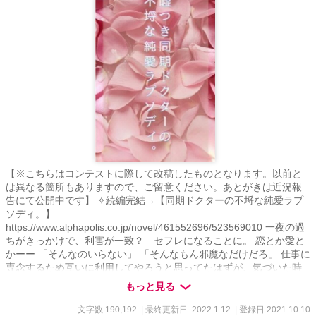
【※こちらはコンテストに際して改稿したものとなります。以前と
は異なる箇所もありますので、ご留意ください。あとがきは近況報
告にて公開中です】 ✧続編完結→【同期ドクターの不埒な純愛ラプ
ソディ。】
https://www.alphapolis.co.jp/novel/461552696/523569010 一夜の過
ちがきっかけで、利害が一致？ セフレになることに。 恋とか愛と
かーー 「そんなのいらない」 「そんなもん邪魔なだけだろ」 仕事に
専念するため互いに利用してやろうと思ってたはずが、気づいた時
には既に手遅れ？ 同期ドクターが奏でるバトル満載のラブロマンス
もっと見る
勃発!? 本気の恋を知らないカタブツ？内科医VS恋よりも腕を磨くこ
とが何より大事？な天才外科医の不埒な純愛ラプソディ。 嘘つきな
文字数 190,192
| 最終更新日 2022.1.12
| 登録日 2021.10.10