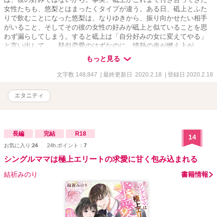
女性たちも、悠梨とはまったくタイプが違う。ある日、砥上とふた
りで飲むことになった悠梨は、なりゆきから、振り向かせたい相手
がいること、そしてその彼の女性の好みが砥上と似ていることを思
わず漏らしてしまう。すると砥上は「自分好みの女に変えてやる」
と言い出して……疑似恋愛のはずなのに、情熱の炎が燃え上が
る……社長と秘書のシークレット・ロマンス！
もっと見る
文字数 148,847
| 最終更新日 2020.2.18
| 登録日 2020.2.18
エタニティ
長編
完結
R18
14
お気に入り:
24
24h.ポイント：
7
シングルママは極上エリートの求愛に甘く包み込まれる
結祈みのり
書籍情報