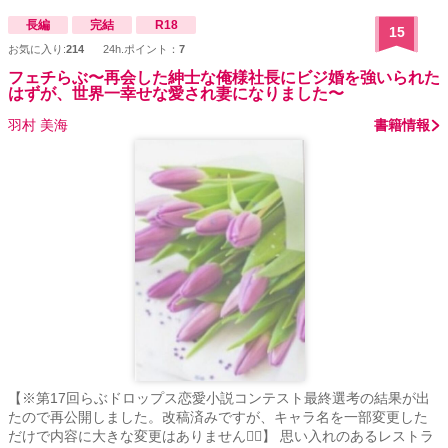
長編
完結
R18
15
お気に入り:
214
24h.ポイント：
7
フェチらぶ〜再会した紳士な俺様社長にビジ婚を強いられた
はずが、世界一幸せな愛され妻になりました〜
羽村 美海
書籍情報
【※第17回らぶドロップス恋愛小説コンテスト最終選考の結果が出
たので再公開しました。改稿済みですが、キャラ名を一部変更した
だけで内容に大きな変更はありません🙇‍♀️】 思い入れのあるレストラ