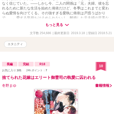
なく信じていた。――しかし今、二人の関係は「元」夫婦。彼を忘
れるために新たな生活を始めた侑依だけど、冬季はこれまでと変わ
らぬ愛情を向けてくる。その強すぎる愛執に侑依は戸惑うばかり
で……。愛する気持ちは止められない！ 離婚した元夫婦の甘美な
すれ違いロマンス。
もっと見る
文字数 254,686
| 最終更新日 2019.3.18
| 登録日 2018.5.21
エタニティ
長編
完結
R18
10
お気に入り:
101
24h.ポイント：
7
捨てられた花嫁はエリート御曹司の執愛に囚われる
冬野まゆ
書籍情報