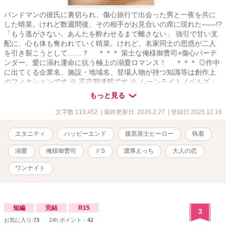
バンドマンの彼氏に裏切られ、傷心旅行で出会った男と一夜を共に
した晴菜。けれど数週間後、その相手がお見合いの席に現れた――!?
「もう逃がさない。あんたを酔わせるまで離さない」 強引で甘い支
配に、心も体も奪われていく晴菜。けれど、名家同士の思惑が二人
を引き裂こうとして……？ ＊＊＊ 策士な俺様御曹司×傷心バーテ
ンダー、愛に溺れ運命に抗う極上の溺愛ロマンス！ ＊＊＊ ◎作中
に出てくる企業名、施設・地域名、登場人物が持つ知識等は創作上
のフィクションです ※ 不定期連載です ※ ムーンライトノベルズ・
ベリーズカフェにも掲載しています ※ 表紙は装丁カフェ様にて作成
もっと見る
しています
文字数 113,452
| 最終更新日 2026.2.27
| 登録日 2025.12.16
エタニティ
ハッピーエンド
腹黒策士ヒーロー
執着
溺愛
俺様御曹司
ドS
濃厚えっち
大人の恋
ワンナイト
短編
完結
R15
3
お気に入り:
73
24h.ポイント：
42