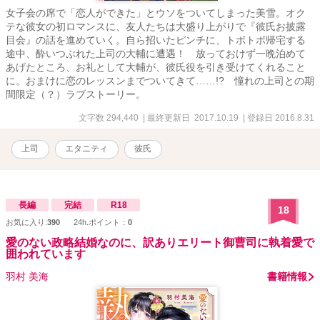
女子会の席で「恋人ができた」とウソをついてしまった美雪。オク
テな彼女の初ロマンスに、友人たちは大盛り上がりで『彼氏お披露
目会』の話を進めていく。自ら招いたピンチに、トボトボ帰宅する
途中、酔いつぶれた上司の大輔に遭遇！ 放っておけず一晩泊めて
あげたところ、お礼として大輔が、彼氏役を引き受けてくれること
に。おまけに恋のレッスンまでついてきて……!? 憧れの上司との期
間限定（？）ラブストーリー。
文字数 294,440
| 最終更新日 2017.10.19
| 登録日 2016.8.31
上司
エタニティ
彼氏
長編
完結
R18
18
お気に入り:
390
24h.ポイント：
0
愛のない政略結婚なのに、訳ありエリート御曹司に執着愛で
囲われています
羽村 美海
書籍情報