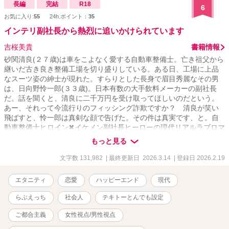
長編
完結
R18
6
お気に入り:
55
24h.ポイント：
35
インテリ副社長から熱烈に追いかけられています
吉桜美貴
書籍情報
砂関清良(２７歳)は車をこよなく愛する自動車整備士。亡き祖父から
継いだ古き良き整備工場を切り盛りしている。ある日、工場に上品
なスーツ姿の紳士が現れた。すらりとした長身で眉目秀麗なその男
は、日向野怜一郎(３３歳)。日本有数の大手飲料メーカーの副社長
だ。話を聞くと、清良に二千万円を受け取ってほしいのだという。
あー、それって今流行りのフィッシング詐欺ですか？ 清良が笑い
飛ばすと、怜一郎は真剣な顔で告げた。その件は真実です、と。自
動車整備士ヒロイン✖︎イケメン副社長ヒーローの現代リアルラブロマ
ンス ※アルファポリスに重複投稿しています ⚠️ヒーローもヒロイ
もっと見る
ンもチョロいです ⚠️自殺、病死したキャラが出てきます ⚠️ヒーロー
はだいぶ変態＆発情気味です ⚠️ヒロインがヒーローから大金を受け
文字数 131,982
| 最終更新日 2026.3.14
| 登録日 2026.2.19
取るシーンがあります ⚠️実在の地名が登場しますが、店舗や建物や
車などすべて架空のものです ⚠️法律や手続きもすべてでたらめで架
エタニティ
恋愛
ハッピーエンド
現代
空のものです ⚠️タグにも地雷要素を記載してます
らぶえっち
社会人
テキトーとんでも設定
ご都合主義
女性視点/男性視点