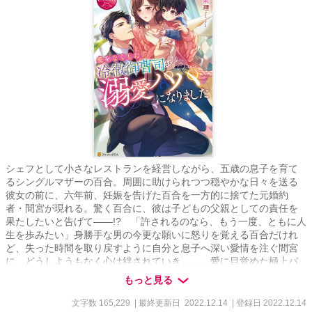
エブリスタ様にて初公開23.1.9✧
シェフとして小さなレストランを経営しながら、五歳の息子を育て
るシングルマザーの百合。周囲に助けられつつ穏やかな日々を送る
彼女の前に、六年前、妊娠を告げた百合を一方的に捨てた元婚約
者・間宮が現れる。驚く百合に、彼は子どもの父親としての責任を
果たしたいと告げて――!? 「許されるのなら、もう一度、ともに人
生を歩みたい」身勝手な男の今更な願いに怒りを覚える百合だけれ
ど、失った時間を取り戻すように自分と息子へ深い愛情を注ぐ間宮
に、どうしようもなく心は絆されていき……。愛に目覚めた極上パ
パの傲慢なほど一途な想いに囚われる、最高のやり直しロマンス！
もっと見る
文字数 165,229
| 最終更新日 2022.12.14
| 登録日 2022.12.14