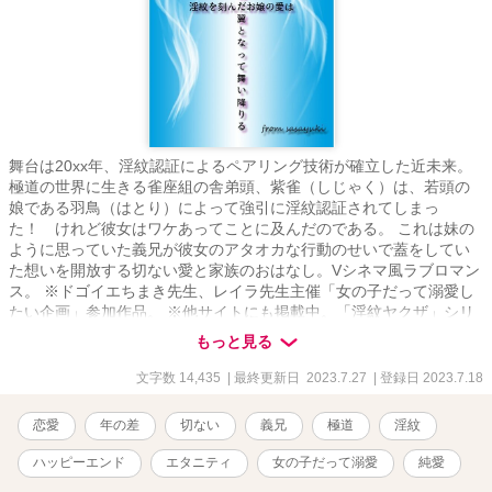
舞台は20xx年、淫紋認証によるペアリング技術が確立した近未来。
極道の世界に生きる雀座組の舎弟頭、紫雀（しじゃく）は、若頭の
娘である羽鳥（はとり）によって強引に淫紋認証されてしまっ
た！ けれど彼女はワケあってことに及んだのである。 これは妹の
ように思っていた義兄が彼女のアタオカな行動のせいで蓋をしてい
た想いを開放する切ない愛と家族のおはなし。Vシネマ風ラブロマン
ス。 ※ドゴイエちまき先生、レイラ先生主催「女の子だって溺愛し
たい企画」参加作品。 ※他サイトにも掲載中。「淫紋ヤクザ」シリ
ーズスピンオフになりますがこれだけで完結しております。
もっと見る
文字数 14,435
| 最終更新日 2023.7.27
| 登録日 2023.7.18
恋愛
年の差
切ない
義兄
極道
淫紋
ハッピーエンド
エタニティ
女の子だって溺愛
純愛