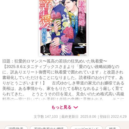
旧題：狂愛的ロマンス〜孤高の若頭の狂気めいた執着愛〜
【2025.8.6エタニティブックスさまより「愛のない政略結婚なの
に、訳ありエリート御曹司に執着愛で囲われています」と改題され
書籍化していただけることになりました。読者様のおかげです。あ
りがとうございます！】 古式ゆかしき華道の家元のお嬢様である
美桜は、ある事情から、家をもりたてる駒となれるよう厳しく育て
られてきた。 とうとうその日を迎え、見合いのため格式高い高級
料亭の一室に赴いていた美桜は貞操の危機に見舞われる。 そこに
現れた男により救われた美桜だったが、それがきっかけで思いがけ
もっと見る
ない展開にーー 住む世界が違い、交わることのなかったはずの尊
の不器用な優しさに触れ惹かれていく美桜の行き着く先は……？ ✦･
文字数 147,103
| 最終更新日 2025.8.06
| 登録日 2022.4.29
━･✦･━･✦･━･✦･━･✦･━･✦･━･✦ ✧天澤美桜✧ 古式ゆかしき華
道の家元の世間知らずな鳥籠のお嬢様 ✧九條 尊✧ 誰もが知るIT企業