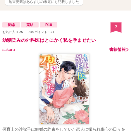
地雷要素はあらすじの末尾にも記載しました
長編
完結
R18
7
お気に入り:
25
24h.ポイント：
21
幼馴染みの外科医はとにかく私を孕ませたい
sakuru
書籍情報
保育士の沙弥子は結婚の約束をしていた恋人に振られ傷心の日々を