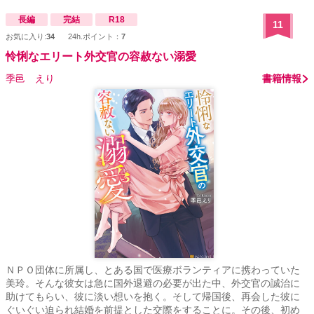
長編
完結
R18
11
お気に入り:
34
24h.ポイント：
7
怜悧なエリート外交官の容赦ない溺愛
季邑 えり
書籍情報
ＮＰＯ団体に所属し、とある国で医療ボランティアに携わっていた
美玲。そんな彼女は急に国外退避の必要が出た中、外交官の誠治に
助けてもらい、彼に淡い想いを抱く。そして帰国後、再会した彼に
ぐいぐい迫られ結婚を前提とした交際をすることに。その後、初め