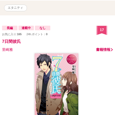
エタニティ
長編
連載中
なし
17
お気に入り:
165
24h.ポイント：
0
7日間彼氏
里崎雅
書籍情報