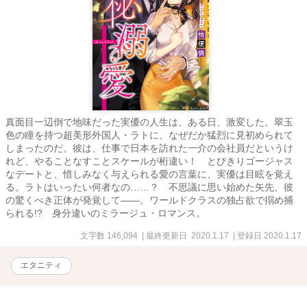
真面目一辺倒で地味だった実優の人生は、ある日、激変した。翠玉
色の瞳を持つ超美形外国人・ラトに、なぜだか猛烈に見初められて
しまったのだ。彼は、仕事で日本を訪れた一介の会社員だというけ
れど、やることなすことスケールが桁違い！ とびきりゴージャス
なデートと、惜しみなく与えられる愛の言葉に、実優は目眩を覚え
る。ラトはいったい何者なの……？ 不思議に思い始めた矢先、彼
の驚くべき正体が発覚して――。ワールドクラスの独占欲で搦め捕
られる!? 身分違いのミラージュ・ロマンス。
文字数 146,094
| 最終更新日 2020.1.17
| 登録日 2020.1.17
エタニティ