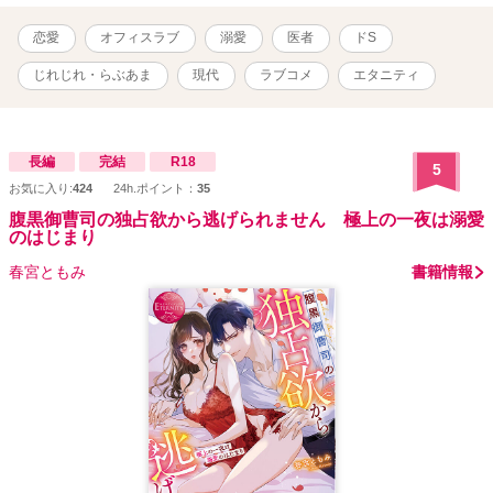
ふたりが奏でる危険な恋の行方は……？ .｡.:*･ﾟ＋.｡.:*･ﾟ＋.｡.:*･ﾟ
＋.｡.:*･ﾟ ✱高梨鈴《ﾀｶﾅｼ ﾘﾝ》27歳 初期研修を終えて一人前の医者に
恋愛
オフィスラブ
溺愛
医者
ドS
なったばかりの内科医。 ある事情で外科医になるのを諦めたことか
ら外科医を敵視している。 華やかで美麗な容姿のせいで陰ではビッ
じれじれ・らぶあま
現代
ラブコメ
エタニティ
チと呼ばれているが、実は仕事に一途なカタブツ女？ ✱窪塚圭《ｸﾎﾞ
ﾂﾞｶ ｹｲ》27歳 将来は”神の手”となるだろうと一目置かれているエリ
ート外科医。 病院イチのモテ男でイケメンなため、少々チャラく見
られがちだが、実はオペのことだけで頭が一杯？ .｡.:*･ﾟ＋.｡.:*･ﾟ
長編
完結
R18
5
＋.｡.:*･ﾟ＋.｡.:*･ﾟ ✱『鬼畜御曹司の甘く淫らな執愛』(24/2/22タテス
お気に入り:
424
24h.ポイント：
35
クコミック化のため非公開中)のふたりの愛娘がヒロインです。 ※他
視点あり ※他サイトでも公開中ですが、主にＲ描写をこちらとムー
腹黒御曹司の独占欲から逃げられません 極上の一夜は溺愛
のはじまり
ンライトノベルズさん用に改稿したTL小説です。設定上強引な展開
もあるので閲覧にはご注意ください。 ※医療機関の設定や登場する
春宮ともみ
書籍情報
人物、団体、グループの名称等全てフィクションです。 ※随時概要
含め本文の改稿や修正等をしています。 ⚠「Reproduction is
prohibited.(転載禁止)」 ✧21.11.15 完結✧ ✧21.10.10 公開✧