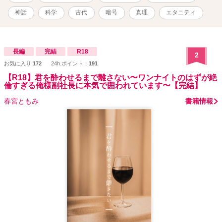
神話
科学
古代
暗号
真理
エタニティ
長編
完結
R18
2
お気に入り:
172
24h.ポイント：
191
【R18】君を酔わせるまで離さない〜ワンナイトのはずが絶
倫すぎる俺様副社長に本気で囲われています〜【完結】
春宮ともみ
書籍情報