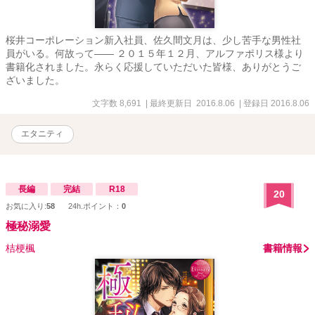
桜井コーポレーション新入社員、佐久間文月は、少し苦手な男性社
員がいる。何故って―― ２０１５年１２月、アルファポリス様より
書籍化されました。永らく応援していただいた皆様、ありがとうご
ざいました。
文字数 8,691
| 最終更新日 2016.8.06
| 登録日 2016.8.06
エタニティ
長編
完結
R18
20
お気に入り:
58
24h.ポイント：
0
極秘溺愛
桔梗楓
書籍情報