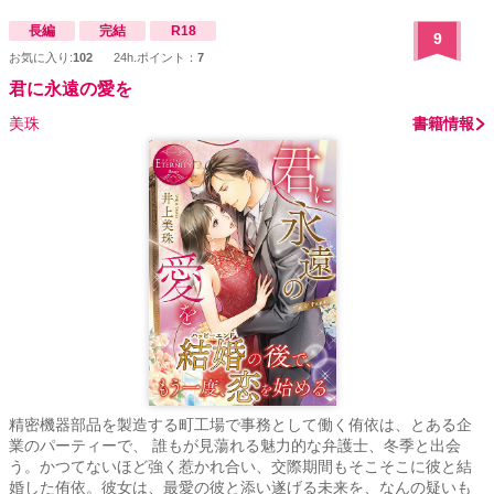
長編
完結
R18
9
お気に入り:
102
24h.ポイント：
7
君に永遠の愛を
美珠
書籍情報
精密機器部品を製造する町工場で事務として働く侑依は、とある企
業のパーティーで、 誰もが見蕩れる魅力的な弁護士、冬季と出会
う。かつてないほど強く惹かれ合い、交際期間もそこそこに彼と結
婚した侑依。彼女は、最愛の彼と添い遂げる未来を、なんの疑いも