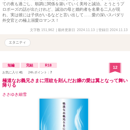
ての夜も過ごし、順調に関係を築いていく美玲と誠治。とうとうプ
ロポーズの話が出たけれど、誠治の母と婚約者を名乗る二人が現
れ、実は彼には子供がいるなどと言い出して……愛の深いスパダリ
外交官との極上溺愛ロマンス！
文字数 151,962
| 最終更新日 2024.11.13
| 登録日 2024.11.13
エタニティ
短編
完結
R18
12
お気に入り:
41
24h.ポイント：
7
極道なお義兄さまに淫紋を刻んだお嬢の愛は翼となって舞い
降りる
ささゆき細雪