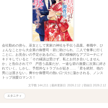
会社勤めの傍ら、巫女として実家の神社を手伝う晶葉。奉職中、ひ
ょんなことから大企業の御曹司・碧に助けられ、二人で食事に行く
ことに。お見合いの予定があるのに、碧の積極的なアプローチにド
キドキしていると「その縁談は受けず、私とお付き合いしません
か」と告白されて!? 戸惑う晶葉だが、一途な碧の激愛に次第に絆さ
れていく。しかし、予想外なトラブルが起き……「君を絶対、他の
男には渡さない」爽やか御曹司の熱い口づけに蕩かされる、ノンス
トップ溺愛ロマンス！
文字数 144,211
| 最終更新日 2026.2.12
| 登録日 2026.2.12
エタニティ