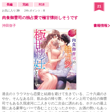
長編
完結
R18
21
お気に入り:
39
24h.ポイント：
0
肉食御曹司の独占愛で極甘懐妊しそうです
沖田弥子
書籍情報
過去のトラウマから恋愛と結婚を避けて生きている、二十六歳のさ
やか。そんなある日、飲み会の帰り際、イケメン上司で会社の御曹
司でもある久我凌河に二人きりの二次会に誘われる。ホテルの最上
階にある豪華なバーで呑むことになったさやか。お酒の勢いもあっ