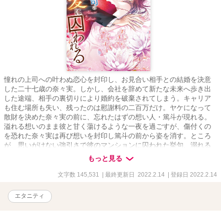
憧れの上司への叶わぬ恋心を封印し、お見合い相手との結婚を決意
した二十七歳の奈々実。しかし、会社を辞めて新たな未来へ歩き出
した途端、相手の裏切りにより婚約を破棄されてしまう。キャリア
も住む場所も失い、残ったのは慰謝料の二百万だけ。ヤケになって
散財を決めた奈々実の前に、忘れたはずの想い人・篤斗が現れる。
溢れる想いのまま彼と甘く蕩けるような一夜を過ごすが、傷付くの
を恐れた奈々実は再び想いを封印し篤斗の前から姿を消す。ところ
が、思いがけない強引さで彼のマンションに囚われた挙句、溺れる
ほどの愛情を注がれる日々が始まって!? 一夜の夢から花開く、濃密
もっと見る
ラブ・ロマンス。
文字数 145,531
| 最終更新日 2022.2.14
| 登録日 2022.2.14
エタニティ