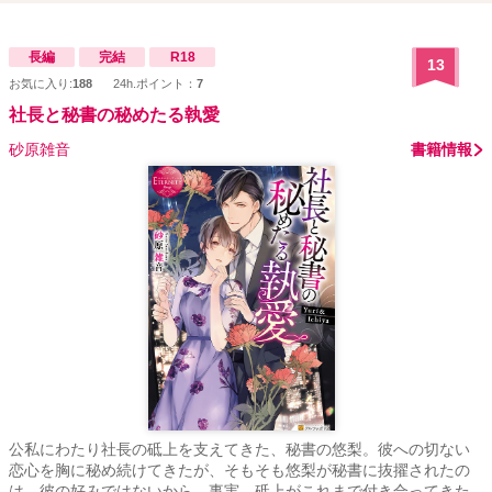
長編
完結
R18
13
お気に入り:
188
24h.ポイント：
7
社長と秘書の秘めたる執愛
砂原雑音
書籍情報
公私にわたり社長の砥上を支えてきた、秘書の悠梨。彼への切ない
恋心を胸に秘め続けてきたが、そもそも悠梨が秘書に抜擢されたの
は、彼の好みではないから。事実、砥上がこれまで付き合ってきた