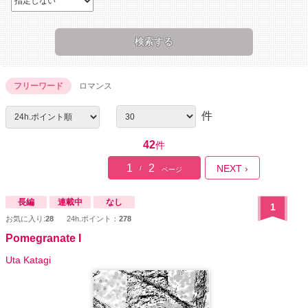
フリーワード
ロマンス
件
42
件
1
2
NEXT ›
/
ページ
長編
連載中
なし
1
お気に入り:
28
24h.ポイント：
278
Pomegranate I
Uta Katagi