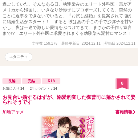
過ごしていた。そんなある日、幼馴染みのエリート外科医・慧がア
メリカから帰国し、いきなり沙弥子にプロポーズしてくる。突然の
ことに返事をできないでいると、『お試し結婚』を提案されて 強引
に結婚生活がスタート！ すると 彼はあの手この手で沙弥子を甘や
かし、夜は一途で激しい愛情をぶつけてきて、まさかの子作り宣言
まで!? エリート外科医に求愛されまくる幼馴染み溺甘ロマンス！
文字数 159,178
| 最終更新日 2024.12.11
| 登録日 2024.12.11
エタニティ
長編
完結
R18
8
お気に入り:
14
24h.ポイント：
14
お見合い婚するはずが、溺愛豹変した御曹司に蕩かされて娶
られそうです
加地アヤメ
書籍情報