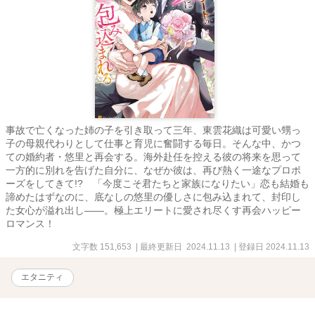
事故で亡くなった姉の子を引き取って三年、東雲花織は可愛い甥っ
子の母親代わりとして仕事と育児に奮闘する毎日。そんな中、かつ
ての婚約者・悠里と再会する。海外赴任を控える彼の将来を思って
一方的に別れを告げた自分に、なぜか彼は、再び熱く一途なプロポ
ーズをしてきて!? 「今度こそ君たちと家族になりたい」恋も結婚も
諦めたはずなのに、底なしの悠里の優しさに包み込まれて、封印し
た女心が溢れ出し――。極上エリートに愛され尽くす再会ハッピー
ロマンス！
文字数 151,653
| 最終更新日 2024.11.13
| 登録日 2024.11.13
エタニティ