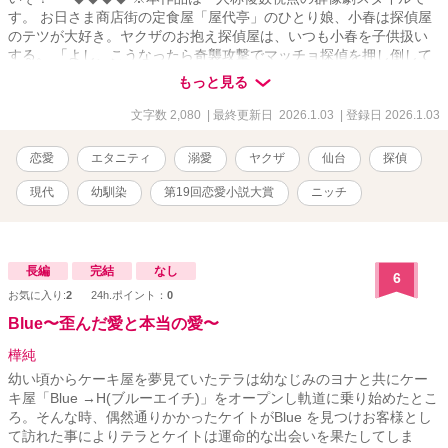
す。 お日さま商店街の定食屋「屋代亭」のひとり娘、小春は探偵屋
のテツが大好き。ヤクザのお抱え探偵屋は、いつも小春を子供扱い
する。 「よし、こうなったら奇襲攻撃でマッチョ探偵を押し倒して
やる～！」 意気込んでいた矢先に、両親がとんでもない事実を彼女
もっと見る
に突きつける。 「屋代亭は、今夜で閉店する」 「私たち、離婚して
いたの」 次々と明かされる秘密にショックを受けた小春は友人へＳ
文字数 2,080
| 最終更新日 2026.1.03
| 登録日 2026.1.03
ＯＳスタンプを送る。だが、送った先は探偵屋のテツだった。 『小
春……そこへ助けにいけない。俺の家に来い！』 みんなみんな、
恋愛
エタニティ
溺愛
ヤクザ
仙台
探偵
勝手すぎるよー！ 昭和から続く、義理と人情あふれる下町商店街で
繰り広げられる、ロマンチック・サスペンスラブ！！ Kindle
現代
幼馴染
第19回恋愛小説大賞
ニッチ
unlimited２７０万ページ突破のシリーズ『僕と龍神と仲間たち』 の
スピンオフ作品です。 龍神の女たちの世界を Kindleでご覧下さい。
長編
完結
なし
6
お気に入り:
2
24h.ポイント：
0
Blue〜歪んだ愛と本当の愛〜
樺純
幼い頃からケーキ屋を夢見ていたテラは幼なじみのヨナと共にケー
キ屋「Blue →H(ブルーエイチ)」をオープンし軌道に乗り始めたとこ
ろ。そんな時、偶然通りかかったケイトがBlue を見つけお客様とし
て訪れた事によりテラとケイトは運命的な出会いを果たしてしま