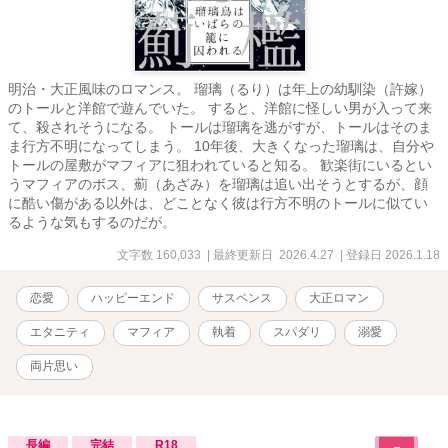
明治・大正風味のロマンス。 瑠璃（るり）は年上の幼馴染（許嫁）
のトールと洋館で遊んでいた。 すると、洋館に怪しい男が入って来
て、殺されそうになる。 トールは瑠璃を逃がすが、トールはそのま
ま行方不明になってしまう。 10年後、大きくなった瑠璃は、自分や
トールの屋敷がマフィアに狙われていると知る。 歓楽街にいるとい
うマフィアのボス、薊（あざみ）を瑠璃は追い出そうとするが、顔
に酷い傷がある以外は、どことなく彼は行方不明のトールに似てい
るような気もするのだが。
文字数 160,033
| 最終更新日 2026.4.27
| 登録日 2026.1.18
恋愛
ハッピーエンド
サスペンス
大正ロマン
エタニティ
マフィア
執着
スパダリ
溺愛
両片思い
長編
完結
R18