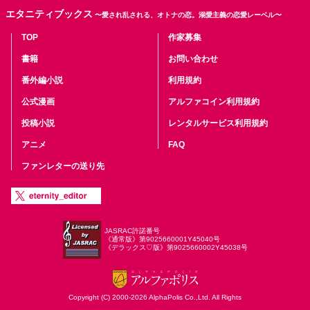
エタニティブックス
〜愛され乱される、オトナの恋。溺愛主義の恋愛レーベル〜
TOP
作家募集
書籍
お問い合わせ
番外編小説
利用規約
公式漫画
アルファコイン利用規約
投稿小説
レンタルサービス利用規約
アニメ
FAQ
ファンレターの送り先
JASRAC許諾番号
《通常版》第9025660001Y45040号
《デラックス♡版》第9025660002Y45038号
Copyright (C) 2000-2026 AlphaPolis Co.,Ltd. All Rights