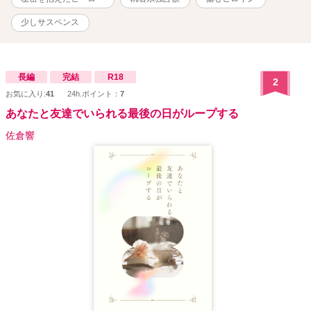
少しサスペンス
長編
完結
R18
2
お気に入り:
41
24h.ポイント：
7
あなたと友達でいられる最後の日がループする
佐倉響