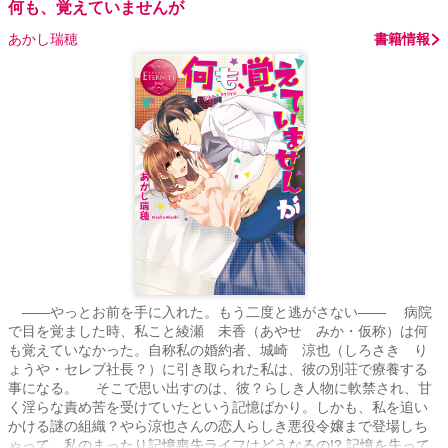
何も、覚えていませんが
あかし瑞穂
書籍情報
――やっとお前を手に入れた。もう二度と逃がさない―― 病院
で目を覚ました時、私こと綾瀬 未香（あやせ みか・仮称）は何
も覚えていなかった。自称私の婚約者、城崎 涼也（しろさき り
ょうや・セレブ社長？）に引き取られた私は、彼の別荘で療養する
事になる。 そこで思い出すのは、彼？らしき人物に軟禁され、甘
く淫らな責め苦を受けていたという記憶ばかり。しかも、私を追い
かける謎の組織？やら涼也さんの恋人らしき悪役令嬢まで登場しち
ゃって、私のまったり記憶喪失ライフはどうなるの!? 記憶を失って