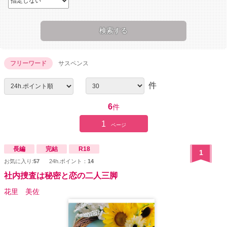
フリーワード
サスペンス
件
6
件
1
ページ
長編
完結
R18
1
お気に入り:
57
24h.ポイント：
14
社内捜査は秘密と恋の二人三脚
花里 美佐