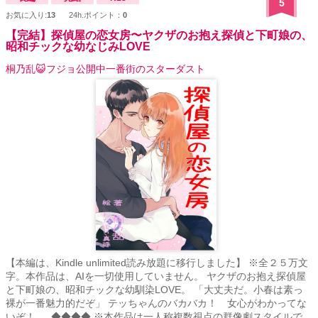
5
お気に入り:
13
24h.ポイント：
0
【完結】探偵屋の恋女房〜ヤクザのお抱え探偵と下町娘の、
昭和チックな幼なじみLOVE
桐乃乱😺フジョ公開中一番街のスターダスト
【本編は、Kindle unlimited読み放題に移行しました】 ※全２５万文
字。本作品は、AIを一切使用していません。 ヤクザのお抱え探偵屋
と下町娘の、昭和チックな幼馴染LOVE。 「大丈夫だ。小春は素っ
裸が一番魅力的だぞ」 テッちゃんのバカバカ！ 女心がわかってな
いぞ！ ◆◆◆◆ ※本作品は一人称複数視点の群像劇スタイルで