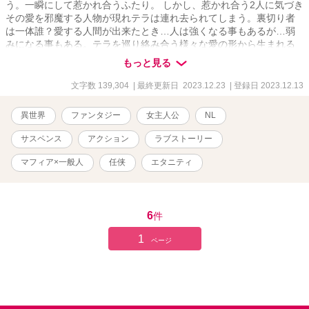
う。一瞬にして惹かれ合うふたり。 しかし、惹かれ合う2人に気づき
その愛を邪魔する人物が現れテラは連れ去られてしまう。裏切り者
は一体誰？愛する人間が出来たとき…人は強くなる事もあるが…弱
みになる事もある。テラを巡り絡み合う様々な愛の形から生まれる
のは嫉妬…執着…そして殺意………ケイトはテラを無事助け出す事
もっと見る
ができるのか？そして、2人の愛の結末は…？ドキドキハラハラのサ
スペンスラブアクション！！
文字数 139,304
| 最終更新日 2023.12.23
| 登録日 2023.12.13
異世界
ファンタジー
女主人公
NL
サスペンス
アクション
ラブストーリー
マフィア×一般人
任侠
エタニティ
6
件
1
ページ