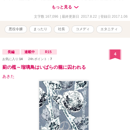
もずぶとさを失わなかった私と、ドSなんだかオカンなんだかよく判
もっと見る
らない涼也さんと、謎の組織と悪役令嬢が織りなす、エロティカ
ル・サスペンス・コメディ？ ＊アルファポリス様と書籍化のお話が
文字数 167,096
| 最終更新日 2017.8.22
| 登録日 2017.1.06
進んでおります。7/17（月）に一部を残して引き下げました。
悪役令嬢
まったり
社長
コメディ
エタニティ
長編
連載中
R15
4
お気に入り:
14
24h.ポイント：
7
薊の檻～瑠璃鳥はいばらの籠に囚われる
あきた