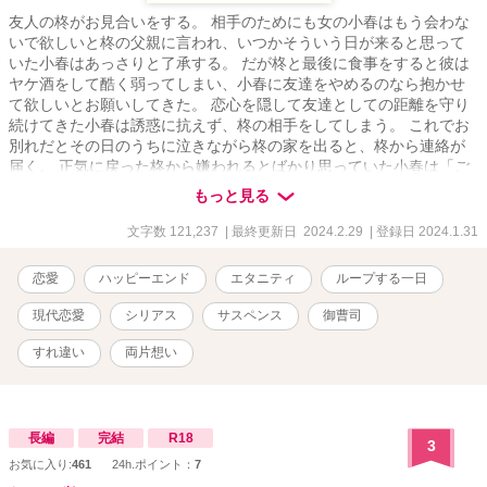
友人の柊がお見合いをする。 相手のためにも女の小春はもう会わな
いで欲しいと柊の父親に言われ、いつかそういう日が来ると思って
いた小春はあっさりと了承する。 だが柊と最後に食事をすると彼は
ヤケ酒をして酷く弱ってしまい、小春に友達をやめるのなら抱かせ
て欲しいとお願いしてきた。 恋心を隠して友達としての距離を守り
続けてきた小春は誘惑に抗えず、柊の相手をしてしまう。 これでお
別れだとその日のうちに泣きながら柊の家を出ると、柊から連絡が
届く。 正気に戻った柊から嫌われるとばかり思っていた小春は「ご
めんね」とメッセージを送ろうとするも、誰かに背中を押されて死
もっと見る
んでしまった。 小春のスマホに残ったのは柊からのメッセージと、
送信できないまま残ったごめんねの文字。 そして小春は柊と別れの
文字数 121,237
| 最終更新日 2024.2.29
| 登録日 2024.1.31
挨拶をする朝に戻っていた。ただし、死ぬ直前の記憶だけは残らな
いまま。 ※この作品はムーンライトノベルにも掲載しています。
恋愛
ハッピーエンド
エタニティ
ループする一日
現代恋愛
シリアス
サスペンス
御曹司
すれ違い
両片想い
長編
完結
R18
3
お気に入り:
461
24h.ポイント：
7