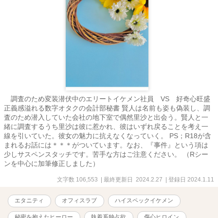
調査のため変装潜伏中のエリートイケメン社員 VS 好奇心旺盛
正義感溢れる数字オタクの会計部秘書 賢人は名前も姿も偽装し、調
査のため潜入していた会社の地下室で偶然里沙と出会う。賢人と一
緒に調査するうち里沙は彼に惹かれ、彼はいずれ戻ることを考え一
線を引いていた。彼女の魅力に抗えなくなっていく。 PS；R18が含
まれるお話には＊＊＊がついています。なお、『事件』という項は
少しサスペンスタッチです。苦手な方はご注意ください。 （Rシー
ンを中心に加筆修正しました）
文字数 106,553
| 最終更新日 2024.2.27
| 登録日 2024.1.11
エタニティ
オフィスラブ
ハイスペックイケメン
秘密を抱えたヒーロー
執着系独占欲
傷心ヒロイン