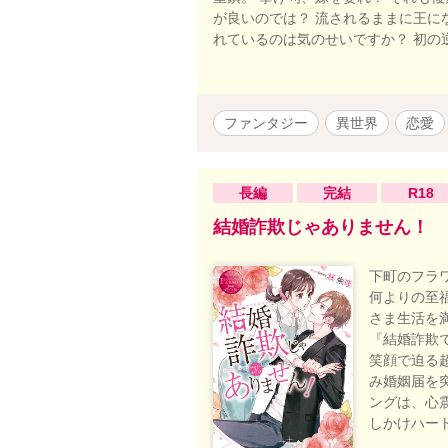
が良いのでは？ 流されるままに王に
れているのは気のせいですか？ 初の
ファンタジー
異世界
恋愛
長編
完結
R18
結婚詐欺じゃありません！
下町のフラ
何よりの至
さま生活を
『結婚詐欺
笑顔で迫る
み婚姻届を
ングは、心
しかけハー