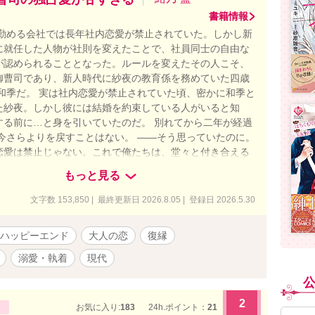
書籍情報
が勤める会社では長年社内恋愛が禁止されていた。しかし新
に就任した人物が社則を変えたことで、社員同士の自由な
が認められることとなった。ルールを変えたその人こそ、
御曹司であり、新人時代に紗夜の教育係を務めていた四歳
 和季だ。 実は社内恋愛が禁止されていた頃、密かに和季と
た紗夜。しかし彼には結婚を約束している人がいると知
する前に…と身を引いていたのだ。 別れてから二年が経過
 今さらよりを戻すことはない。 ――そう思っていたのに。
恋愛は禁止じゃない。これで俺たちは、堂々と付き合える
優しかったはずの和季が、甘くみだらに、そしてなぜか意地
もっと見る
ってきて……!? ◇ 書けたら投稿、のまったり不定期です
すべてフィクションです。実際の人物・企業・団体には一切
文字数 153,850 | 最終更新日 2026.8.05 | 登録日 2026.5.30
ません ◇ Rシーンのあるお話にはサブタイトルに「◆」を
す ◇ 表紙はCanvaさまで作成いたしました
ハッピーエンド
大人の恋
復縁
溺愛・執着
現代
2
お気に入り:
183
24h.ポイント：
21