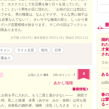
で、ホステスとして生活費を稼ぐ日々を送っていた。 そ
うご）という男性が店に現れた。 「お前の父には世話に
てやる」 男の職業は、なんとヤクザ。 そんな男に柚子は
う必要なんてない！」 オレサマな極道の若と、しっかり者
グハグ恋愛模様が始まります。 ※この小説はフィクショ
関係ありません。
文字数 129,474 | 最終更新日 2022.5.18 | 登録日 2022.2.12
婚約
れた
才覚
ケメン
ライト文芸
現代
日常
され
8要素あり
コル
4
ある
お気に入り:
461
24h.ポイント：
7
山田
あかし瑞穂
書籍情報
春の
お前を手に入れた。もう二度と逃がさない―― 病院で
は愛
た時、私こと綾瀬 未香（あやせ みか・仮称）は何も覚
る～
った。自称私の婚約者、城崎 涼也（しろさき りょう