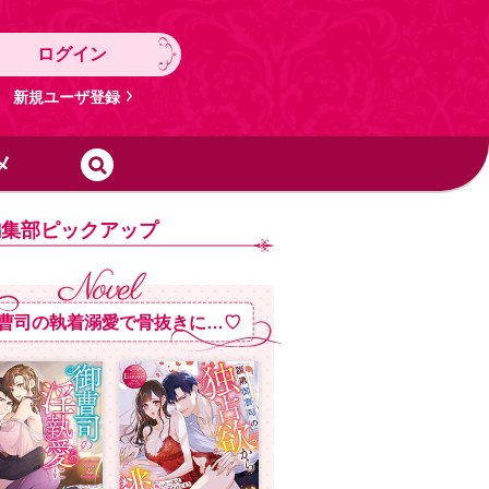
ログイン
新規ユーザ登録
メ
編集部ピックアップ
曹司の執着溺愛で骨抜きに…♡