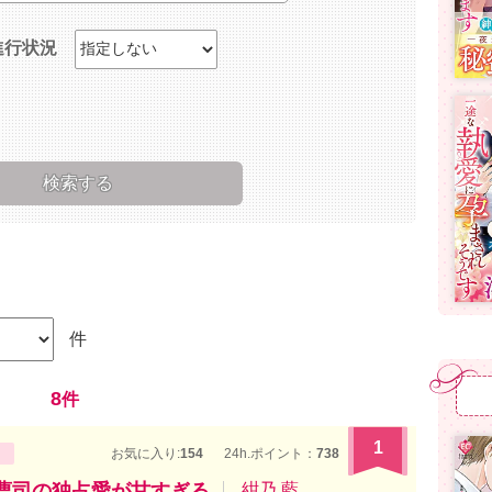
進行状況
件
8
件
1
お気に入り:
154
24h.ポイント：
738
曹司の独占愛が甘すぎる
紺乃 藍