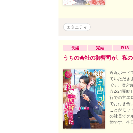
エタニティ
長編
完結
R18
うちの会社の御曹司が、私の
近況ボードで
ていただき
です。番外
☆2/24完
行での甘エ
でお付き合
ことがモッ
の社長でグ
婚です、今
た。そのま