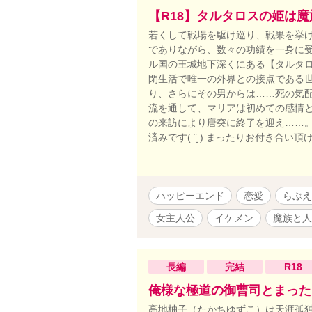
【R18】タルタロスの姫は
若くして戦場を駆け巡り、戦果を挙
でありながら、数々の功績を一身に
ル国の王城地下深くにある【タルタロ
閉生活で唯一の外界との接点である
り、さらにその男からは……死の気配
流を通して、マリアは初めての感情と
の来訪により唐突に終了を迎え……。 
済みです( ¨̮ ) まったりお付き合い
ハッピーエンド
恋愛
らぶえ
女主人公
イケメン
魔族と人
長編
完結
R18
俺様な極道の御曹司とまった
高地柚子（たかちゆずこ）は天涯孤独