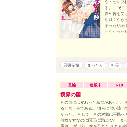
や・セレブ
る。 そこ
責め苦を受
組織？やら
まったり記
わなかった
と、謎の組
メディ？ 
7/17（月
悪役令嬢
まったり
社長
長編
連載中
R18
境界の国
その国には変わった風習があった。 
ると言う事である。 慣例に習い該当
かった。 そして、その対象は平民へ
何故か女なのに国王に選ばれてしまっ
重鎮。 挙げ句、嫁を娶れ？ それも