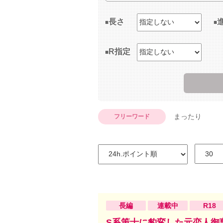
長さ
R指定
まったり
フリーワード
長編
連載中
R18
S系策士に豹変した元恋人御