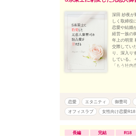
深田 紗夜
しく取締役
恋愛や結婚
経営一族の
年上の明里
交際してい
り、深入り
している。
「もう社内
だろ？」 
悪に紗夜に迫
◇ 設定は
関係ござい
表記していま
恋愛
エタニティ
御曹司
オフィスラブ
女性向け恋愛R18
長編
完結
R18