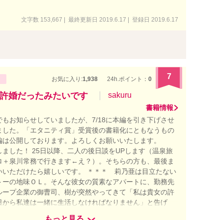
文字数 153,667 | 最終更新日 2019.6.17 | 登録日 2019.6.17
7
お気に入り:
1,938
24h.ポイント：
0
許婚だったみたいです
sakuru
書籍情報
もお知らせしていましたが、7/18に本編を引き下げさせ
ました。「エタニティ賞」受賞後の書籍化にともなうもの
編は公開しております。よろしくお願いいたします。
結しました！ 25日以降、二人の後日談をUPします（温泉旅
ロ＋泉川常務で行きます←え？）。そちらの方も、最後ま
いいただけたら嬉しいです。 ＊＊＊ 莉乃亜は目立たない
トーの地味ＯＬ。そんな彼女の質素なアパートに、勤務先
ループ企業の御曹司、樹が突然やってきて「私は貴女の許
日から私達は一緒に生活しなければなりません」と告げ
ま彼の自宅＠高級マンションへお持ち帰りからの、囲い込
もっと見る