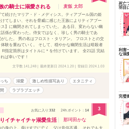
死亡
魔族の騎士に溺愛される
麦飯 太郎
羽目
げて続けたマリア・ド・メディシス。ティアブール国の姫
受けてしまい、それを脅威に感じた王族によりティアブー
ス】に幽閉されてしまっていた。 ある日、変わらない幽
世話係が変わった。侍女ではなく、珍しく男の騎士であ
がした。 男の名はフロスト・タリアン。 フロストとの交
体験を重ねていく。 そして、穏やかな幽閉生活は暗殺者
利害
R指定箇所はタイトルに＊を付けています。 全21話 完結
な溺
頂ければ幸いです！
文字数 141,248 | 最終更新日 2024.1.20 | 登録日 2024.1.03
っち
溺愛
激しめ性描写あり
エタニティ
間
ラブラブエッチ
完璧
3
お気に入り:
332
24h.ポイント：
14
りイチャイチャ溺愛生活
那珂田かな
の身の上。母はすでに亡く、父は音信不通。 それでも大