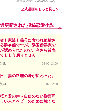
最新話更新：2026.07.10
公式漫画をもっと見る
最近更新された投稿恋愛小説
者も家族も義母に奪われ追放さ
公爵令嬢ですが、隣国侯爵家で
が認められたので、今さら後悔
てももう戻りません
ク傘
08.07 13:50
日、妻の料理の味が変わった。
森湖
08.07 12:00
桜と君の声～自信のない御曹司
しい人とベビーのために強くな