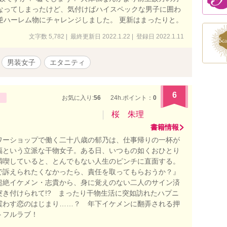
なってしまったけど、気付けばハイスペックな男子に囲わ
逆ハーレム物にチャレンジしました。 更新はまったりと。
文字数 5,782 | 最終更新日 2022.1.22 | 登録日 2022.1.11
男装女子
エタニティ
6
お気に入り:
56
24h.ポイント：
0
桜 朱理
書籍情報
ワーショップで働く二十八歳の郁乃は、仕事帰りの一杯が
福という立派な干物女子。ある日、いつもの如くおひとり
満喫していると、とんでもない人生のピンチに直面する。
で訴えられたくなかったら、責任を取ってもらおうか？』
超絶イケメン・志貴から、身に覚えのない二人のサイン済
突き付けられて!? まったり干物生活に突如訪れたハプニ
震わす恋のはじまり……？ 年下イケメンに翻弄される押
トフルラブ！