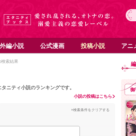
外編小説
公式漫画
投稿小説
アニ
の検索結果
エタニティ小説のランキングです。
御
小説の投稿はこちら
×検索条件をクリアする