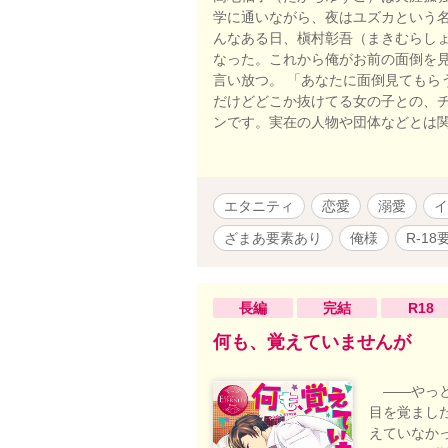
学に通いながら、夜はユズカという名
んなある日、槇村彰吾（まきむらしょ
なった。これから俺がお前の面倒を見
言い放つ。 「あなたに面倒見てもら
だけどどこか抜けてる女の子との、チ
ンです。実在の人物や団体などとは
エタニティ
恋愛
溺愛
イ
ざまあ要素あり
俺様
R-1
長編
完結
R18
何も、覚えていませんが
――やっと
目を覚まし
えていなか