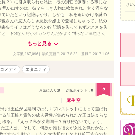
社長？）に引き取られた私は、彼の別荘で療養する事にな
けい
で思い出すのは、彼？らしき人物に軟禁され、甘く淫らな
けていたという記憶ばかり。しかも、私を追いかける謎の
涼也さんの恋人らしき悪役令嬢まで登場しちゃって、私の
憶喪失ライフはどうなるの!? 記憶を失ってもずぶとさを失
私と、ドSなんだかオカンなんだかよく判らない涼也さん
織と悪役令嬢が織りなす、エロティカル・サスペンス・コ
もっと見る
＊アルファポリス様と書籍化のお話が進んでおります。
）に一部を残して引き下げました。
文字数 167,096 | 最終更新日 2017.8.22 | 登録日 2017.1.06
コメディ
エタニティ
5
お気に入り:
8
24h.ポイント：
0
麻生空
それは王位が世襲制ではなくブレスレットによって選ばれ
する前王族と貴族の成人男性が集められたが王は決まらな
と移る。 「えっ？私が次期国王？有り得ないでしょう」
た主人公。 そして、何故か誰も彼女が女性と気付かない
複数ですか？ 嘘でしょう？ 大体私なんかより前王族方の方