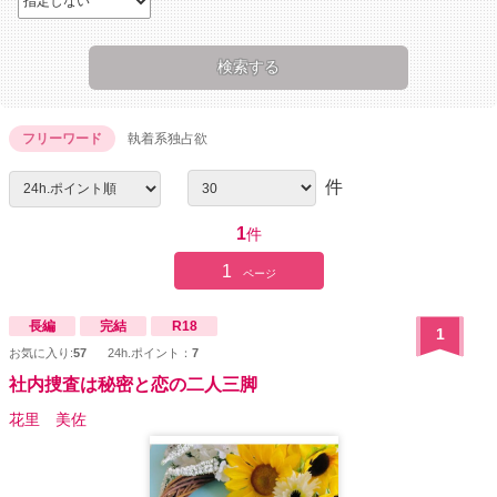
フリーワード
執着系独占欲
件
1
件
1
ページ
長編
完結
R18
1
お気に入り:
57
24h.ポイント：
7
社内捜査は秘密と恋の二人三脚
花里 美佐