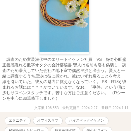
調査のため変装潜伏中のエリートイケメン社員 VS 好奇心旺盛
正義感溢れる数字オタクの会計部秘書 賢人は名前も姿も偽装し、調
査のため潜入していた会社の地下室で偶然里沙と出会う。賢人と一
緒に調査するうち里沙は彼に惹かれ、彼はいずれ戻ることを考え一
線を引いていた。彼女の魅力に抗えなくなっていく。 PS；R18が含
まれるお話には＊＊＊がついています。なお、『事件』という項は
少しサスペンスタッチです。苦手な方はご注意ください。 （Rシー
ンを中心に加筆修正しました）
文字数 106,553
| 最終更新日 2024.2.27
| 登録日 2024.1.11
エタニティ
オフィスラブ
ハイスペックイケメン
秘密を抱えたヒーロー
執着系独占欲
傷心ヒロイン