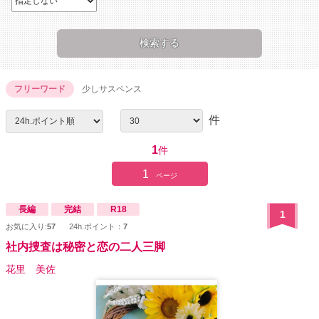
フリーワード
少しサスペンス
件
1
件
1
ページ
長編
完結
R18
1
お気に入り:
57
24h.ポイント：
7
社内捜査は秘密と恋の二人三脚
花里 美佐