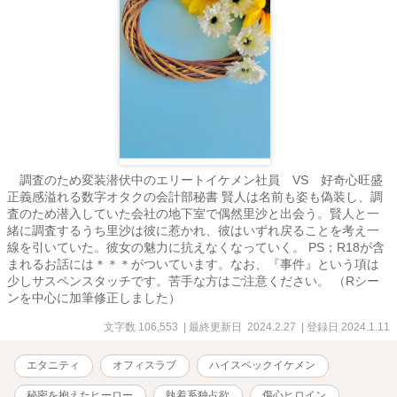
調査のため変装潜伏中のエリートイケメン社員 VS 好奇心旺盛
正義感溢れる数字オタクの会計部秘書 賢人は名前も姿も偽装し、調
査のため潜入していた会社の地下室で偶然里沙と出会う。賢人と一
緒に調査するうち里沙は彼に惹かれ、彼はいずれ戻ることを考え一
線を引いていた。彼女の魅力に抗えなくなっていく。 PS；R18が含
まれるお話には＊＊＊がついています。なお、『事件』という項は
少しサスペンスタッチです。苦手な方はご注意ください。 （Rシー
ンを中心に加筆修正しました）
文字数 106,553
| 最終更新日 2024.2.27
| 登録日 2024.1.11
エタニティ
オフィスラブ
ハイスペックイケメン
秘密を抱えたヒーロー
執着系独占欲
傷心ヒロイン