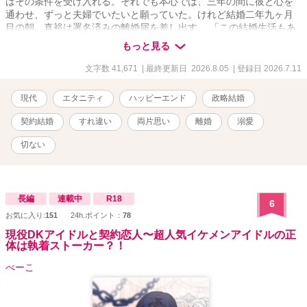
はその条件を受け入れる。それでも本心では、三年の間に彼と心を
通わせ、ずっと夫婦でいたいと願っていた。けれど結婚二年九ヶ月
目の朝、真裕は署名済みの離婚届を差し出す。 「この結婚生活もあ
と三ヶ月だろ」 予定どおりのことなのに、遥は思わず「いやです」
もっと見る
と拒んでしまう。それでも、真裕は離婚の意思を変えようとしな
い。なのに、その顔にはなぜか苦しげな葛藤が浮かんでいて――？
文字数 41,671
| 最終更新日 2026.8.05
| 登録日 2026.7.11
離婚したくない妻と、罪悪感から妻を手放そうとする夫。 三年契約
の終わりから始まる、両片思い夫婦のやり直しラブストーリー。 ＊
現代
エタニティ
ハッピーエンド
政略結婚
他サイトにも掲載していますが、アルファの連載が先行です
契約結婚
すれ違い
両片思い
離婚
溺愛
切ない
長編
連載中
R18
6
お気に入り:
151
24h.ポイント：
78
現役DKアイドルと契約恋人〜超人気イケメンアイドルの正
体は執着ストーカー？！
べーこ