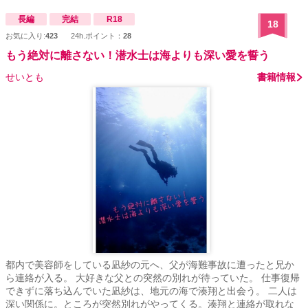
長編
完結
R18
18
お気に入り:
423
24h.ポイント：
28
もう絶対に離さない！潜水士は海よりも深い愛を誓う
せいとも
書籍情報
都内で美容師をしている凪紗の元へ、父が海難事故に遭ったと兄か
ら連絡が入る。 大好きな父との突然の別れが待っていた。 仕事復帰
できずに落ち込んでいた凪紗は、地元の海で湊翔と出会う。 二人は
深い関係に。ところが突然別れがやってくる。湊翔と連絡が取れな