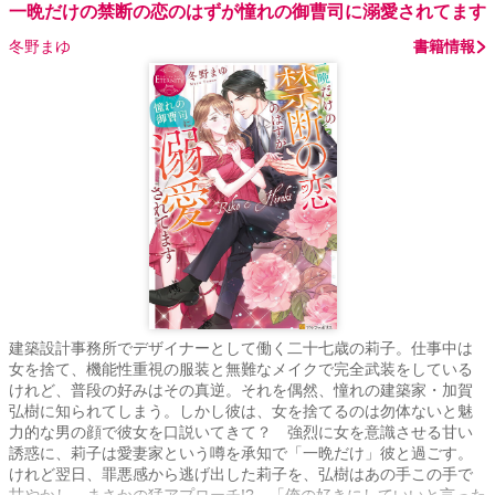
一晩だけの禁断の恋のはずが憧れの御曹司に溺愛されてます
冬野まゆ
書籍情報
建築設計事務所でデザイナーとして働く二十七歳の莉子。仕事中は
女を捨て、機能性重視の服装と無難なメイクで完全武装をしている
けれど、普段の好みはその真逆。それを偶然、憧れの建築家・加賀
弘樹に知られてしまう。しかし彼は、女を捨てるのは勿体ないと魅
力的な男の顔で彼女を口説いてきて？ 強烈に女を意識させる甘い
誘惑に、莉子は愛妻家という噂を承知で「一晩だけ」彼と過ごす。
けれど翌日、罪悪感から逃げ出した莉子を、弘樹はあの手この手で
甘やかし、まさかの猛アプローチ!? 「俺の好きにしていいと言った