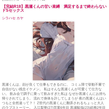
ん。
【完結R18】黒瀬くんの甘い束縛 満足するまで終わらない
ドSセックス
シラハセ カヤ
黒瀬くんは、顔が良くて仕事もできるのに、 コミュ障で挙動不審で
自信がない残念イケメン。 私はそんな黒瀬くんが可愛くて仕方な
い。 飲み会で調子に乗って飲みすぎた私は なぜか黒瀬くんにお持ち
帰りされてしまう。 流れで身体を許してしまうが 夜の黒瀬くんはい
つもと全然違って？！ Z世代の黒瀬くんに翻弄されるちょっと大人
のラブストーリー。 入江梨華(27)営業6年目 黒瀬駿哉(23)総務2年目