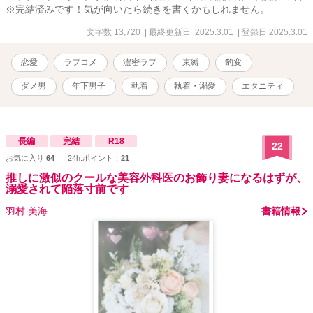
※完結済みです！気が向いたら続きを書くかもしれません。
文字数 13,720
| 最終更新日 2025.3.01
| 登録日 2025.3.01
恋愛
ラブコメ
濃密ラブ
束縛
豹変
ダメ男
年下男子
執着
執着・溺愛
エタニティ
長編
完結
R18
22
お気に入り:
64
24h.ポイント：
21
推しに激似のクールな美容外科医のお飾り妻になるはずが、
溺愛されて陥落寸前です
羽村 美海
書籍情報