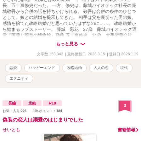
長、五十嵐修史だった。 一方、修史は、藤城バイオテック社長の藤
ております。
城敬吾から合併の話を持ちかけられる。 敬吾は合併の条件のひとつ
として、娘との結婚を提示してきた。 相手は父を裏切った男の娘。
感情を捨てた政略結婚だと思っていたはずなのに……。 政略結婚か
ら始まるラブストーリー。 藤城 彩花 27歳 藤城バイオテック運
営『医薬と薬草の博物館』勤務 五十嵐修史 34歳 大手製薬会社
IGS製薬 代表取締役社長CEO ※この物語はフィクションです。登場
もっと見る
する人物・団体・名称等は架空であり、実在のものとは関係ありま
せん。
文字数 158,342
| 最終更新日 2026.3.15
| 登録日 2026.1.19
恋愛
ハッピーエンド
政略結婚
大人の恋
現代
エタニティ
長編
完結
R18
3
お気に入り:
226
24h.ポイント：
184
偽装の恋人は溺愛のはじまりでした
せいとも
書籍情報