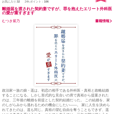
お気に入り:
32
24h.ポイント：
106
離婚届を渡された契約妻ですが、罪を抱えたエリート外科医
の愛が重すぎます
むつき紫乃
書籍情報
政治家一族の娘・遥は、初恋の相手である外科医・真裕と政略結婚
することになる。しかし形式的な見合いの席で真裕から提案された
のは、三年後の離婚を前提とした契約結婚だった。 この結婚を、家
のしがらみから逃れるための機会にしたい――。 家に人生を決めら
れてきたのは、遥も同じ。真裕の望む自由を奪うこともできず、遥