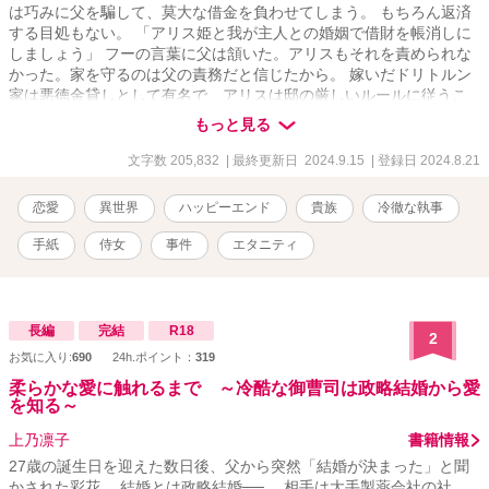
は巧みに父を騙して、莫大な借金を負わせてしまう。 もちろん返済
する目処もない。 「アリス姫と我が主人との婚姻で借財を帳消しに
しましょう」 フーの言葉に父は頷いた。アリスもそれを責められな
かった。家を守るのは父の責務だと信じたから。 嫁いだドリトルン
家は悪徳金貸しとして有名で、アリスは邸の厳しいルールに従うこ
とになる。フーは彼女を監視し自由を許さない。そんな中、夫の愛
もっと見る
人が邸に迎え入れることを知る。彼女は庭の隅の離れ住まいを強い
られているのに。アリスは嘆き悲しむが、フーに強く諌められてう
文字数 205,832
| 最終更新日 2024.9.15
| 登録日 2024.8.21
なだれて受け入れた。 「ご実家への援助はご心配なく。ここでの悪
くないお暮らしも保証しましょう」 そういう経緯を仲良しのはとこ
恋愛
異世界
ハッピーエンド
貴族
冷徹な執事
に打ち明けた。晩餐に招かれ、久しぶりに心の落ち着く時間を過ご
した。その席にははとこ夫妻の友人のロエルもいて、彼女に彼の掘
手紙
侍女
事件
エタニティ
った珍しい鉱石を見せてくれた。しかし迎えに現れたフーが、和や
かな夜をぶち壊してしまう。彼女を庇うはとこを咎め、フーの無礼
を責めたロエルにまで痛烈な侮蔑を吐き捨てた。 厳しい婚家のルー
ルに縛られ、アリスは外出もままならない。 それから五年の月日が
長編
完結
R18
2
流れ、ひょんなことからロエルに再会することになった。金髪の端
お気に入り:
690
24h.ポイント：
319
正な紳士の彼は、彼女に問いかけた。 「お幸せですか？」 アリスは
それに答えられずにそのまま別れた。しかし、その言葉が彼の優し
柔らかな愛に触れるまで ～冷酷な御曹司は政略結婚から愛
を知る～
かった印象と共に尾を引いて、彼女の中に残っていく＿＿＿＿＿＿
＿。 世間知らずの高貴な姫とやや強引な公爵家の子息のじれじれな
上乃凛子
書籍情報
ラブストーリーです。 古風な恋愛物語をお好きな方にお読みいただ
27歳の誕生日を迎えた数日後、父から突然「結婚が決まった」と聞
けますと幸いです。 ハッピーエンドを心がけております。読後感の
かされた彩花。 結婚とは政略結婚──。 相手は大手製薬会社の社
いい物語を努めます。 ※小説家になろう様にも投稿させていただい