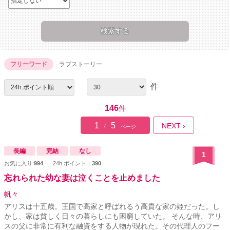
フリーワード
ラブストーリー
件
146
件
1
5
NEXT ›
/
ページ
長編
完結
なし
1
お気に入り:
994
24h.ポイント：
390
忘れられた幼な妻は泣くことを止めました
帆々
アリスは十五歳。王国で高家と呼ばれるう高貴な家の姫だった。し
かし、家は貧しく日々の暮らしにも困窮していた。 そんな時、アリ
スの父に非常に有利な融資をする人物が現れた。その代理人のフー