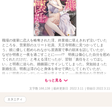
職場の後輩に恋人を略奪された澪。終業後に堪えきれず泣いていた
ところを、営業部のエリート社員、天王寺明夜に見つかってしま
う。彼に優しく慰められながら居酒屋で事の顛末を話していたが、
なぜか明夜と一夜を過ごすことに――!? 明夜は傷心した自分を慰め
てくれただけだ、と考える澪だったが、翌朝「責任をとってほし
い」と明夜に迫られ、婚姻届にサインしてしまった。突如始まった
新婚生活。明夜は澪の心と身体を幸せで満たしてくれていたが、
徐々に明夜のヤンデレな一面が見えてきて――執着強めな旦那様と
の極上溺愛ラブストーリー！
もっと見る
文字数 166,138
| 最終更新日 2022.3.11
| 登録日 2022.3.11
エタニティ