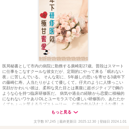
医局秘書として市内の病院に勤務する廣崎彩27歳。普段はスマート
に仕事をこなすクールな彼女だが、定期的にやって来る「眠れない
夜」に苦しんでいる。 そんな彩に、5年越しの思いを寄せる3歳年下
の藤崎仁寿。人当たりがよくて優しくて。仔犬のように人懐っこい
笑顔がかわいい彼は、柔和な見た目とは裏腹に超ポジティブで鋼の
ような心を持つ臨床研修医だ。 病気や過去の経験から恋愛に積極的
になれないワケありOLとユーモラスで心優しい研修医の、あたたか
くてちょっと笑えるラブストーリー。 仁寿の包み込むような優しさ
が、傷ついた彩の心を癒していく――。 シリアスがシリアスになら
もっと見る
ないのは、多分、朗らかで元気な藤崎先生のおかげ♡
***************************** ※他サイトでも同タイトルで公開していま
文字数 97,245
| 最終更新日 2025.12.30
| 登録日 2024.1.01
す。