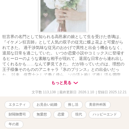
狂言界の名門として知られる高邑家の娘として生を受けた杏璃は、
『イケメン狂言師』として人気の双子の従兄に蝶よ花よと可愛がら
れてきた。 過干渉気味な従兄のおかげで異性と出会う機会もなく、
退屈な日常を過ごしていた。 いつか恋愛小説やコミックスに登場す
るヒーローのような素敵な相手が現れて、退屈な日常から連れ出し
てくれるかも……なんて夢見てきた。 だが待っていたのは、理想の
王子様像そのもののアニキャラ『氷のプリンス』との出会いだっ
た。 以来、保育士として働く傍ら、ソロ活と称して推し活を満喫
中。 そんな杏璃の元に突如縁談話が舞い込んでくるのだが、見合い
もっと見る
当日、相手にドタキャンされてしまう。 そこに現れたのが、なんと
推し――氷のプリンスにそっくりな美容外科医・鷹村央輔だった。
文字数 113,138
| 最終更新日 2026.1.10
| 登録日 2025.12.21
しかも見合い相手にドタキャンされたという。 ――これはきっと夢
に違いない。 そう思っていた矢先、伯母の提案により央輔と見合い
エタニティ
お見合い結婚
推し活
美容外科医
をすることになり、それがきっかけで利害一致のソロ活婚をするこ
とに。 確かに麗しい美貌なんかソックリだけど、無表情で無愛想だ
財閥御曹司
無愛想
恋愛
現代
ハッピーエンド
し、理想なのは見かけだけ。絶対に好きになんかならない。そう思
っていたのに……。推しに激似の甘い美貌で情熱的に迫られて、身
年の差