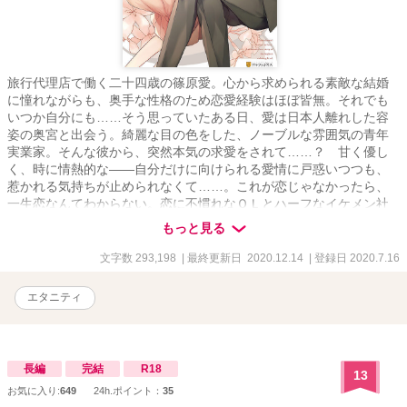
旅行代理店で働く二十四歳の篠原愛。心から求められる素敵な結婚
に憧れながらも、奥手な性格のため恋愛経験はほぼ皆無。それでも
いつか自分にも……そう思っていたある日、愛は日本人離れした容
姿の奥宮と出会う。綺麗な目の色をした、ノーブルな雰囲気の青年
実業家。そんな彼から、突然本気の求愛をされて……？ 甘く優し
く、時に情熱的な――自分だけに向けられる愛情に戸惑いつつも、
惹かれる気持ちが止められなくて……。これが恋じゃなかったら、
一生恋なんてわからない。恋に不慣れなＯＬとハーフなイケメン社
長の、夢のようなロマンチック・ラブストーリー！
もっと見る
文字数 293,198
| 最終更新日 2020.12.14
| 登録日 2020.7.16
エタニティ
長編
完結
R18
13
お気に入り:
649
24h.ポイント：
35