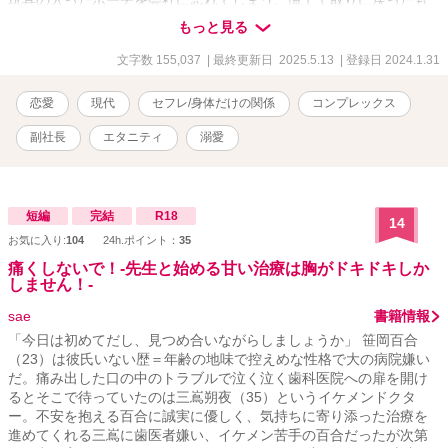
玩具の入ったポーチを会社に忘れてしまう。慌てて取りに戻ったも
のの、副社長であり美琴の上司である蓮見慧士（はすみさとし）に
もっと見る
ポーチの中身がバレてしまった。 「黙っててやるから俺にも見せろ
よ」 そこからはじまった二人のオトナの関係。 昼間は上司と部下。
文字数 155,037
| 最終更新日 2025.5.13
| 登録日 2024.1.31
夜はセフレ。 しかし、セフレにしては距離感が近いような気がす
る。 「俺たちは俺たちの関係を作ればいい」 ドライな秘書×欲深な
恋愛
現代
セフレ/身体だけの関係
コンプレックス
副社長 カラダから始まる愛欲強めのラブストーリー。
副社長
エタニティ
溺愛
短編
完結
R18
14
お気に入り:
104
24h.ポイント：
35
痛くしないで！‐先生と始める甘い治療は胸がドキドキしか
しません！‐
sae
書籍情報
「今日は初めてだし、見つめ合いながらしましょうか」 笹岡百合
（23）は彼氏いない歴＝年齢の地味で控えめな性格で大の病院嫌い
だ。痛み出した口の中のトラブルで泣く泣く歯科医院への扉を開け
るとそこで待っていたのは三嶌朔夜（35）というイケメンドクタ
ー。不安を抱える百合に誠実に優しく、気持ちに寄り添った治療を
進めてくれる三嶌に歯医者嫌い、イケメン苦手の百合だったが次第