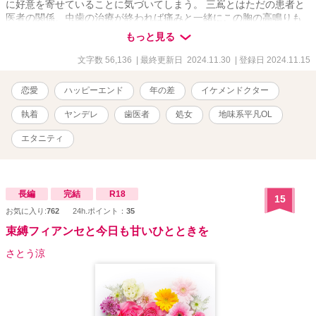
に好意を寄せていることに気づいてしまう。 三嶌とはただの患者と
医者の関係、虫歯の治療が終われば痛みと一緒にこの胸の高鳴りも
終わるはず？！ドキドキが止まらない、地味女子×ハイスぺDrのコメ
もっと見る
ディラブストーリー☆ 本編→番外編（主に三嶌視点）→後日談～ふ
たりのはじめての×××～と続きます。 ※他サイトでも投稿しており
文字数 56,136
| 最終更新日 2024.11.30
| 登録日 2024.11.15
ます ※専門用語や院内用語が少し出てきます。院内用語はあくまで
創作世界として温かい目で見ていただけたら嬉しいです ※歯科医院
恋愛
ハッピーエンド
年の差
イケメンドクター
への見解は作品内の主人公の主観です、治療行為や歯科医院を否定
したいわけではありません。
執着
ヤンデレ
歯医者
処女
地味系平凡OL
エタニティ
長編
完結
R18
15
お気に入り:
762
24h.ポイント：
35
束縛フィアンセと今日も甘いひとときを
さとう涼