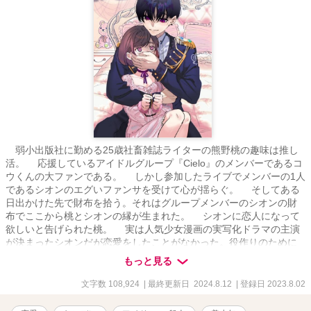
弱小出版社に勤める25歳社畜雑誌ライターの熊野桃の趣味は推し
活。 応援しているアイドルグループ『Cielo』のメンバーであるコ
ウくんの大ファンである。 しかし参加したライブでメンバーの1人
であるシオンのエグいファンサを受けて心が揺らぐ。 そしてある
日出かけた先で財布を拾う。それはグループメンバーのシオンの財
布でここから桃とシオンの縁が生まれた。 シオンに恋人になって
欲しいと告げられた桃。 実は人気少女漫画の実写化ドラマの主演
が決まったシオンだが恋愛をしたことがなかった。役作りのために
信頼できる女性と恋人ごっこをしたいと桃に申し出たのだ。 桃
もっと見る
は悩むが推しであるコウとの縁ができる事とシオンの押しに負けて
付き合う事を決意する。 現役高校生とは思えないほどのシオンの
文字数 108,924
| 最終更新日 2024.8.12
| 登録日 2023.8.02
スパダリっぷりに桃はときめくと同時に9歳年下の男の子と付き合う
事に罪悪感を感じていた。ついに桃はシオンに別れを告げるがシオ