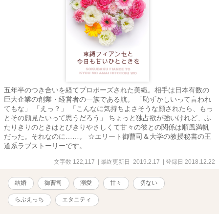
五年半のつき合いを経てプロポーズされた美織。相手は日本有数の
巨大企業の創業・経営者の一族である航。 「恥ずかしいって言われ
てもな」 「えっ？」 「こんなに気持ちよさそうな顔されたら、もっ
とその顔見たいって思うだろう」 ちょっと独占欲が強いけれど、ふ
たりきりのときはとびきりやさしくて甘々の彼との関係は順風満帆
だった。それなのに……。 ☆エリート御曹司＆大学の教授秘書の王
道系ラブストーリーです。
文字数 122,117
| 最終更新日 2019.2.17
| 登録日 2018.12.22
結婚
御曹司
溺愛
甘々
切ない
らぶえっち
エタニティ