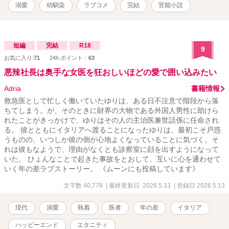
溺愛
幼馴染
ラブコメ
完結
官能小説
短編
完結
R18
9
お気に入り:
71
24h.ポイント：
63
悪辣社長は奥手な女医を狂おしいほどの愛で囲い込みたい
Adria
書籍情報
救急医として忙しく働いていたゆりは、ある日不注意で階段から落
ちてしまう。が、そのときに財界の大物である外国人男性に助けら
れたことがきっかけで、ゆりはその人の主治医兼世話係に任命され
る。 彼とともにイタリアへ渡ることになったゆりは、最初こそ戸惑
うものの、いつしか彼の側が心地よくなっていることに気づく。そ
れは彼もなようで、理由がなくとも診察室に顔を出すようになって
いた。 ひょんなことで起きた事故をとおして、互いに心を通わせて
いく年の差ラブストーリー。 《ムーンにも投稿しています》
文字数 40,778
| 最終更新日 2026.5.13
| 登録日 2026.5.13
現代
溺愛
執着
医者
年の差
イタリア
ハッピーエンド
エタニティ