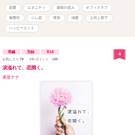
恋愛
エタニティ
偽装の恋人
オフィスラブ
御曹司
ジレ恋
理系
溺愛
上司と部下
ハッピーエンド
長編
完結
R18
4
お気に入り:
79
24h.ポイント：
149
涙溢れて、恋開く。
美並ナナ