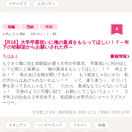
イチャラブ
エタニティ
短編
完結
R18
8
お気に入り:
352
24h.ポイント：
63
【R18】大学卒業祝いに俺の童貞をもらってほしい！？～年
下の幼馴染からお願いされた件～
弓はあと
書籍情報
もうすぐ隣に住む幼馴染が通う大学の卒業式。 卒業祝いに何がほし
い？と聞くと返事は、「俺の童貞をもらってほしい」！？ 何よそ
れ！？ 私があげる物を聞いてるの！ もう処女じゃないから、私
の方からはあげられないわよッ！？ ッて、違う違うッ、そういう
事を言ってるんじゃなくて。 だから、童貞なんていらないってば
ッ！ 天使のように可愛い顔で、お願いしてこないでよッ！！ ２
才年上の社会人２年目女子と、初恋拗らせ男子のショートラブスト
ーリー。
文字数 12,554
| 最終更新日 2020.12.11
| 登録日 2020.12.06
エタニティ
ハッピーエンド
イケメン
短編