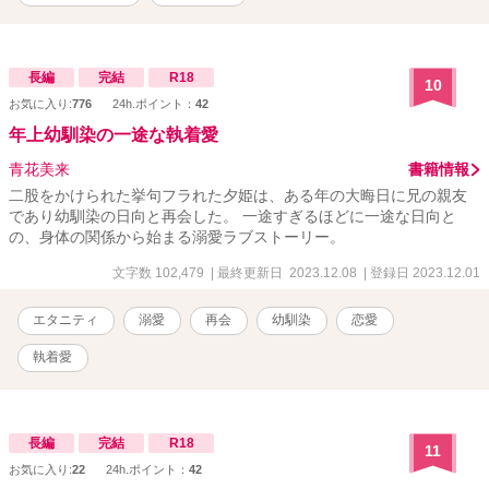
長編
完結
R18
10
お気に入り:
776
24h.ポイント：
42
年上幼馴染の一途な執着愛
青花美来
書籍情報
二股をかけられた挙句フラれた夕姫は、ある年の大晦日に兄の親友
であり幼馴染の日向と再会した。 一途すぎるほどに一途な日向と
の、身体の関係から始まる溺愛ラブストーリー。
文字数 102,479
| 最終更新日 2023.12.08
| 登録日 2023.12.01
エタニティ
溺愛
再会
幼馴染
恋愛
執着愛
長編
完結
R18
11
お気に入り:
22
24h.ポイント：
42