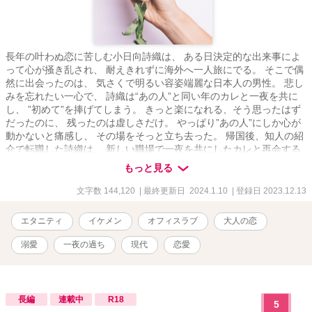
長年の叶わぬ恋に苦しむ小日向詩織は、 ある日決定的な出来事によ
って心が掻き乱され、 耐えきれずに海外へ一人旅にでる。 そこで偶
然に出会ったのは、 気さくで明るい容姿端麗な日本人の男性。 悲し
みを忘れたい一心で、 詩織は“あの人”と同い年のカレと一夜を共に
し、 ”初めて”を捧げてしまう。 きっと楽になれる、そう思ったはず
だったのに、 残ったのは虚しさだけ。 やっぱり”あの人”にしか心が
動かないと痛感し、 その場をそっと立ち去った。 帰国後、知人の紹
介で転職した詩織は、 新しい職場で一夜を共にしたカレと再会する
ことに。 しかもカレはその会社の社長だったーー！ 叶わぬ恋を拗ら
もっと見る
せた主人公の 一夜の過ちから始まるラブストーリー。 ※この作品は
エブリスタ様、ムーンライトノベルズ様でも掲載しています。
文字数 144,120
| 最終更新日 2024.1.10
| 登録日 2023.12.13
エタニティ
イケメン
オフィスラブ
大人の恋
溺愛
一夜の過ち
現代
恋愛
長編
連載中
R18
5