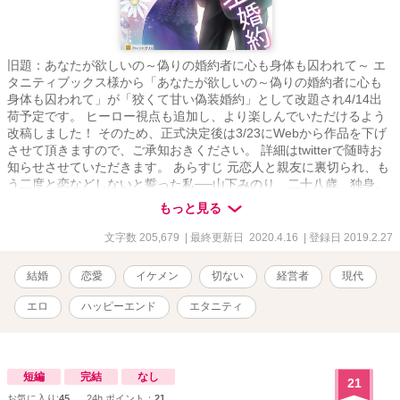
旧題：あなたが欲しいの～偽りの婚約者に心も身体も囚われて～ エ
タニティブックス様から「あなたが欲しいの～偽りの婚約者に心も
身体も囚われて」が「狡くて甘い偽装婚約」として改題され4/14出
荷予定です。 ヒーロー視点も追加し、より楽しんでいただけるよう
改稿しました！ そのため、正式決定後は3/23にWebから作品を下げ
させて頂きますので、ご承知おきください。 詳細はtwitterで随時お
知らせさせていただきます。 あらすじ 元恋人と親友に裏切られ、も
う二度と恋などしないと誓った私──山下みのり、二十八歳、独身。
もちろん恋人も友達もゼロ。 趣味といったら、ネットゲームに漫
もっと見る
画、一人飲み。 しかし、病気の祖父の頼みで、ウェディングドレス
を着ることに。 恋人を連れて来いって──こんなことならば、彼氏が
文字数 205,679
| 最終更新日 2020.4.16
| 登録日 2019.2.27
できたなんて嘘をついたりしなければよかった。 そんな時「君も結
婚相手探してるの？ 実は俺もなんだ」と声をかけられる。 芸能人
結婚
恋愛
イケメン
切ない
経営者
現代
みたいにかっこいい男性は、私に都合のいい〝契約〟の話を持ちか
けてきた！ 私は二度と恋はしない。 もちろんあなたにも。 だから、
エロ
ハッピーエンド
エタニティ
あなたの話に乗ることにする。 もう長くはない最愛の家族のため
に。 三十二歳、総合病院経営者 長谷川晃史 × 二十八歳独身、銀
行員 山下みのり 切ない大人の恋を描いた、ラブストーリー ※エブ
リスタ、ムーン、ベリーズカフェに投稿していた「偽装婚約」を大
短編
完結
なし
21
幅に加筆修正したものになります。話の内容は変わっておりませ
お気に入り:
45
24h.ポイント：
21