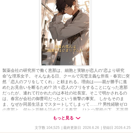
製薬会社の研究所で働く恵那は、細胞と実験が恋人の“恋より研究
命”な理系女子。 そんなある日、クールで完璧主義な所長・春宮に突
然「恋人のフリをしてくれ」と頼まれる。理由は――親が勝手に進
めたお見合いを断るため!? 渋々恋人のフリをすることになった恵那
だったが、連れて行かれたのは本社の社長室。そこで明かされるの
は、春宮が会社の御曹司だったという衝撃の事実。 しかもそのま
ま、なぜか同居生活までスタートしてしまって……!? 男性経験ゼロ
の恵那と、何かと距離を詰めてくる春宮。 ひとつ屋根の下、不器用
すぎるふたりの“偽装”から始まる焦れ甘ラブストーリー。
もっと見る
文字数 104,525
| 最終更新日 2026.6.26
| 登録日 2026.4.25