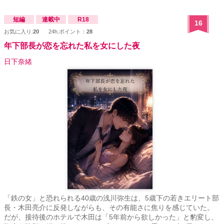
短編
連載中
R18
16
お気に入り:
20
24h.ポイント：
28
年下部長が恋を忘れた私を女にした夜
日下奈緒
「鉄の女」と恐れられる40歳の浅川弥生は、5歳下の若きエリート部
長・木田亮介に反発しながらも、その有能さに焦りを感じていた。
だが、接待後のホテルで木田は「5年前から欲しかった」と豹変し、