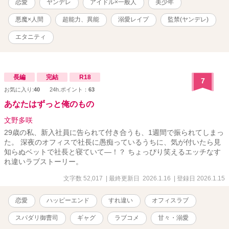
恋愛
ヤンデレ
アイドル×一般人
美少年
ンは絶対に嫌だと言い張り、所有するタワマンの最上階の1室に桃を
誘拐する。 「俺、桃さんのことずーっと好きだったよ。また俺から
悪魔×人間
超能力、異能
溺愛レイプ
監禁(ヤンデレ)
離れようとするなんて酷い人。今度こそ一緒にいようね。たっぷり
愛してあげる」 ミステリアスなヤンデレ美少年アイドル×限界ドル
エタニティ
オタOLのコメディ時々ファンタジーホラーなヤンデレラブストーリ
ーです。 ※のついているタイトルは性描写表現があります。 BAD
ルートはシオンの過去編終了から分岐してます。 ハッピールートは
桃の思い出からそのままお読みください。BADエンドルートはこれ
長編
完結
R18
7
から更新していきます ムーンライトノベルスにも同じものを連載
お気に入り:
40
24h.ポイント：
63
しています。
あなたはずっと俺のもの
文野多咲
29歳の私、新入社員に告られて付き合うも、1週間で振られてしまっ
た。 深夜のオフィスで社長に愚痴っているうちに、気が付いたら見
知らぬベットで社長と寝ていて―！？ ちょっぴり笑えるエッチなす
れ違いラブストーリー。
文字数 52,017
| 最終更新日 2026.1.16
| 登録日 2026.1.15
恋愛
ハッピーエンド
すれ違い
オフィスラブ
スパダリ御曹司
ギャグ
ラブコメ
甘々・溺愛