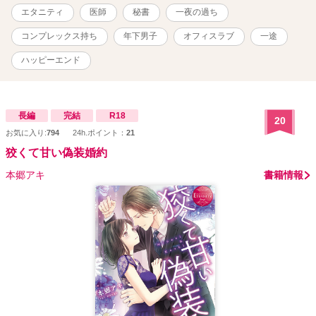
エタニティ
医師
秘書
一夜の過ち
コンプレックス持ち
年下男子
オフィスラブ
一途
ハッピーエンド
長編
完結
R18
20
お気に入り:
794
24h.ポイント：
21
狡くて甘い偽装婚約
本郷アキ
書籍情報