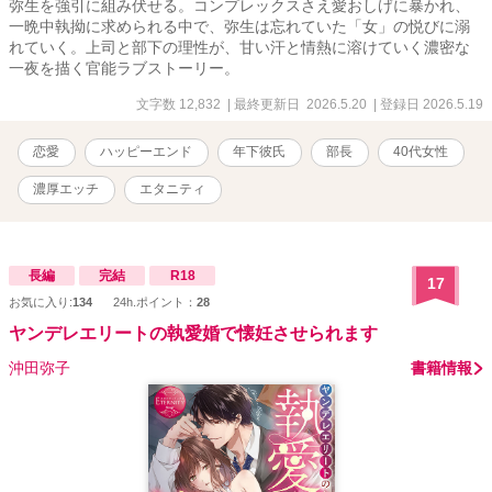
弥生を強引に組み伏せる。コンプレックスさえ愛おしげに暴かれ、
一晩中執拗に求められる中で、弥生は忘れていた「女」の悦びに溺
れていく。上司と部下の理性が、甘い汗と情熱に溶けていく濃密な
一夜を描く官能ラブストーリー。
文字数 12,832
| 最終更新日 2026.5.20
| 登録日 2026.5.19
恋愛
ハッピーエンド
年下彼氏
部長
40代女性
濃厚エッチ
エタニティ
長編
完結
R18
17
お気に入り:
134
24h.ポイント：
28
ヤンデレエリートの執愛婚で懐妊させられます
沖田弥子
書籍情報