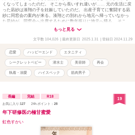
くなってしまったのだ。 そこから長いすれ違いが…… 元の生活に戻
った凪紗は湊翔の子を妊娠していたのだ。 出産子育てに奮闘する凪
紗に同窓会の案内が来る。湊翔との別れから地元へ帰っていなかっ
た凪紗が、同窓会へ出席するために数年振りに地元へ帰る。 そこ
で、湊翔と再会することになる。 すれ違った二人の幸せな結婚まで
もっと見る
のラブストーリー
文字数 104,026
| 最終更新日 2025.1.31
| 登録日 2024.11.29
恋愛
ハッピーエンド
エタニティ
シークレットベビー
潜水士
美容師
再会
執着・溺愛
ハイスペック
筋肉男子
長編
完結
R18
19
お気に入り:
127
24h.ポイント：
28
年下研修医の極甘蜜愛
虹色すかい