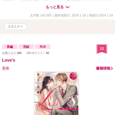
のは、君だ」ワケアリ御曹司に甘く攻め落とされる、極上ラブスト
もっと見る
ーリー！
文字数 143,585
| 最終更新日 2024.1.19
| 登録日 2024.1.19
エタニティ
長編
完結
R18
12
お気に入り:
182
24h.ポイント：
42
Love's
美珠
書籍情報