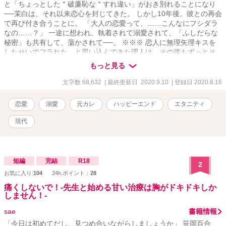
と「ちょっとした＂破廉恥な＂すれ違い」がおき別れることになり
──茉白は、それ以来恋心を封じてきた。 しかし10年後。彼との再会
で再び付き合うことに。 「大人の恋愛って、……こんなにフシダラ
なの……？」 一途に想われ、執着されて溺愛されて、「ふしだらな
秘密」も共有して、蕩かされて──。 ※※※ 恋人に無理矢理キスを
したせいでフラれた、と思い込んできた理人は、その後もずっとそ
の恋人、茉白のことを忘れられずにいた。 しかし再会の後、誤解が
もっと見る
解けたふたりは再び交際することに。 ところが純粋培養お嬢様育
ち、茉白はなんだか無意識に身の回りの男性から好意を向けられて
文字数 68,632
| 最終更新日 2020.9.10
| 登録日 2020.8.16
いて──。 「ちょっと待て！ 油断も隙もなくないか、これは！」
その上、茉白も何かズレていて。 「理人くん、私、……理人くん好
恋愛
溺愛
元カレ
ハッピーエンド
エタニティ
みのえっちな女性になれてますか？」 「それ以上俺の理性をどうに
かしようとするのはやめてくれ……！」 ※※※ 純粋培養のまま大人
現代
になった茉白と、彼女にブンブンふりまわされる理人の、いちゃら
ぶコメディです。シリアスほぼないです。 読まなくても大丈夫な構
成になってはいるのですが、「セカンド彼女になりがちアラサー、
悪役令嬢に転生する」と「カタブツ検事のセフレになったと思った
短編
完結
R18
2
ら、溺愛されてしまっておりまして」のスピンオフとなります。
お気に入り:
104
24h.ポイント：
28
痛くしないで！‐先生と始める甘い治療は胸がドキドキしか
しません！‐
sae
書籍情報
「今日は初めてだし、見つめ合いながらしましょうか」 笹岡百合