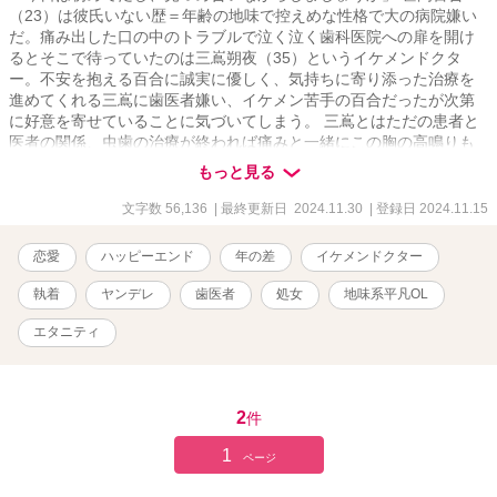
（23）は彼氏いない歴＝年齢の地味で控えめな性格で大の病院嫌い
だ。痛み出した口の中のトラブルで泣く泣く歯科医院への扉を開け
るとそこで待っていたのは三嶌朔夜（35）というイケメンドクタ
ー。不安を抱える百合に誠実に優しく、気持ちに寄り添った治療を
進めてくれる三嶌に歯医者嫌い、イケメン苦手の百合だったが次第
に好意を寄せていることに気づいてしまう。 三嶌とはただの患者と
医者の関係、虫歯の治療が終われば痛みと一緒にこの胸の高鳴りも
終わるはず？！ドキドキが止まらない、地味女子×ハイスぺDrのコメ
もっと見る
ディラブストーリー☆ 本編→番外編（主に三嶌視点）→後日談～ふ
たりのはじめての×××～と続きます。 ※他サイトでも投稿しており
文字数 56,136
| 最終更新日 2024.11.30
| 登録日 2024.11.15
ます ※専門用語や院内用語が少し出てきます。院内用語はあくまで
創作世界として温かい目で見ていただけたら嬉しいです ※歯科医院
恋愛
ハッピーエンド
年の差
イケメンドクター
への見解は作品内の主人公の主観です、治療行為や歯科医院を否定
したいわけではありません。
執着
ヤンデレ
歯医者
処女
地味系平凡OL
エタニティ
2
件
1
ページ