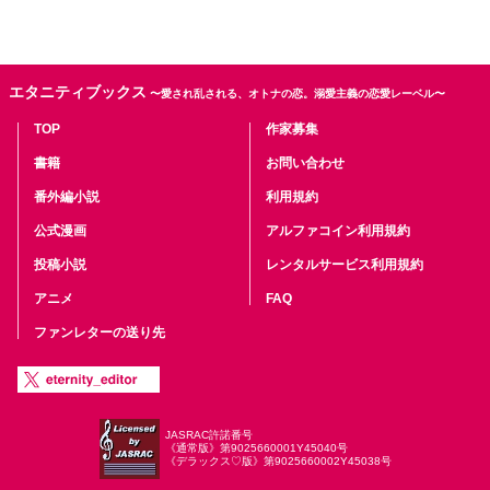
エタニティブックス
〜愛され乱される、オトナの恋。溺愛主義の恋愛レーベル〜
TOP
作家募集
書籍
お問い合わせ
番外編小説
利用規約
公式漫画
アルファコイン利用規約
投稿小説
レンタルサービス利用規約
アニメ
FAQ
ファンレターの送り先
JASRAC許諾番号
《通常版》第9025660001Y45040号
《デラックス♡版》第9025660002Y45038号