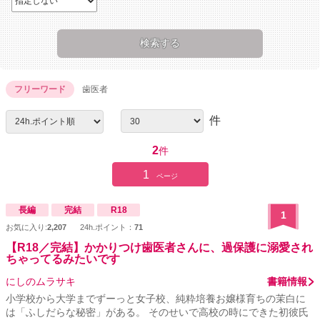
フリーワード
歯医者
件
2
件
1
ページ
長編
完結
R18
1
お気に入り:
2,207
24h.ポイント：
71
【R18／完結】かかりつけ歯医者さんに、過保護に溺愛され
ちゃってるみたいです
にしのムラサキ
書籍情報
小学校から大学までずーっと女子校、純粋培養お嬢様育ちの茉白に
は「ふしだらな秘密」がある。 そのせいで高校の時にできた初彼氏