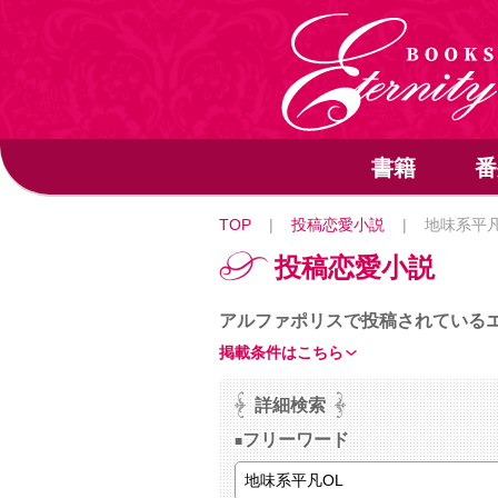
書籍
番
TOP
|
投稿恋愛小説
|
地味系平凡
投稿恋愛小説
アルファポリスで投稿されている
掲載条件はこちら
詳細検索
フリーワード