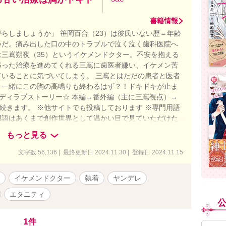
書籍情報
らしましょうか」 笹岡百合（23）は彼氏いない歴＝年齢
いだ。痛み出した口の中のトラブルで泣く泣く歯科医院へ
三嶌朔夜（35）というイケメンドクター。不安を抱える
添った治療を進めてくれる三嶌に歯医者嫌い、イケメン苦
いることに気づいてしまう。 三嶌とはただの患者と医者
と一緒にこの胸の高鳴りも終わるはず？！ドキドキが止ま
メディラブストーリー☆ 本編→番外編（主に三嶌視点）→
と続きます。 ※他サイトでも投稿しております ※専門用語
用語はあくまで創作世界として温かい目で見ていただけた
作品内の主人公の主観です、治療行為や歯科医院を否定し
もっと見る
文字数 56,136 | 最終更新日 2024.11.30 | 登録日 2024.11.15
イケメンドクター
執着
ヤンデレ
エタニティ
1
件