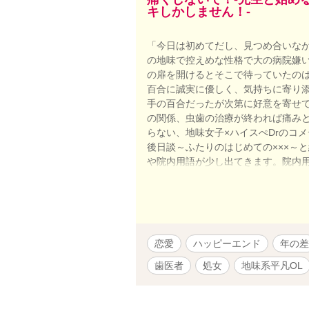
キしかしません！‐
「今日は初めてだし、見つめ合いなが
の地味で控えめな性格で大の病院嫌
の扉を開けるとそこで待っていたのは
百合に誠実に優しく、気持ちに寄り
手の百合だったが次第に好意を寄せて
の関係、虫歯の治療が終われば痛み
らない、地味女子×ハイスぺDrのコ
後日談～ふたりのはじめての×××～
や院内用語が少し出てきます。院内
ら嬉しいです ※歯科医院への見解は
たいわけではありません。
恋愛
ハッピーエンド
年の差
歯医者
処女
地味系平凡OL