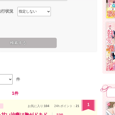
進行状況
件
1
件
1
お気に入り:
104
24h.ポイント：
21
る甘い治療は胸がドキド
sae