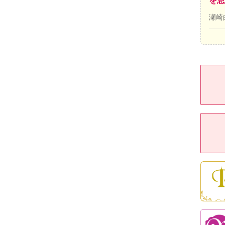
を息
瀬崎