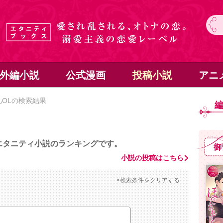
外編小説
公式漫画
投稿小説
アニ
OLの検索結果
エタニティ小説のランキングです。
御
小説の投稿はこちら
×検索条件をクリアする