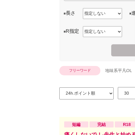
長さ
R指定
地味系平凡OL
フリーワード
短編
完結
R18
痛くしないで！‐先生と始め