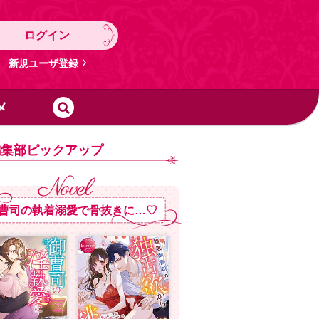
ログイン
新規ユーザ登録
メ
編集部ピックアップ
曹司の執着溺愛で骨抜きに…♡