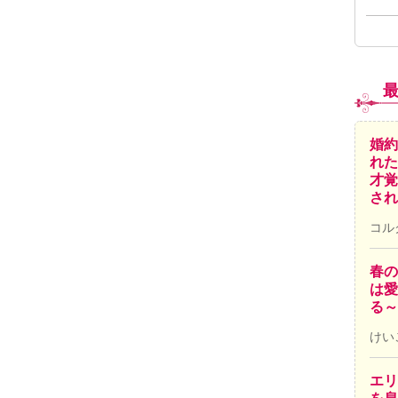
婚約
れた
才覚
され
コル
春の
は愛
る～
けい
エリ