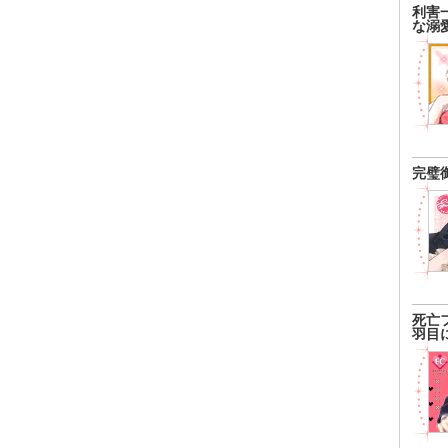
利害
な溺
完璧
死亡
羽目