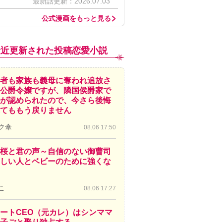
最新話更新：2026.07.03
公式漫画をもっと見る
最近更新された投稿恋愛小説
者も家族も義母に奪われ追放さ
公爵令嬢ですが、隣国侯爵家で
が認められたので、今さら後悔
てももう戻りません
ク傘
08.06 17:50
桜と君の声～自信のない御曹司
しい人とベビーのために強くな
こ
08.06 17:27
ートCEO（元カレ）はシンママ