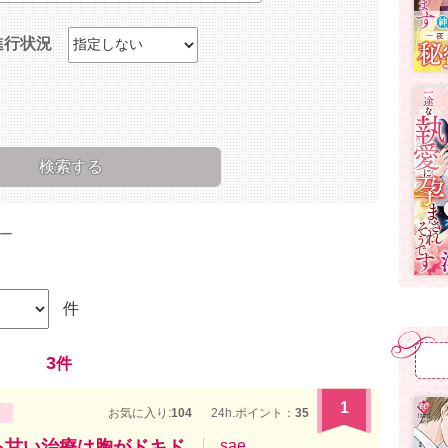
進行状況
ー
件
3
件
1
お気に入り:
104
24h.ポイント：
35
る甘い治療は胸がドキド
sae