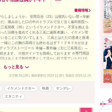
書籍情報
らしましょうか」 笹岡百合（23）は彼氏いない歴＝年齢
いだ。痛み出した口の中のトラブルで泣く泣く歯科医院へ
三嶌朔夜（35）というイケメンドクター。不安を抱える
添った治療を進めてくれる三嶌に歯医者嫌い、イケメン苦
いることに気づいてしまう。 三嶌とはただの患者と医者
と一緒にこの胸の高鳴りも終わるはず？！ドキドキが止ま
メディラブストーリー☆ 本編→番外編（主に三嶌視点）→
と続きます。 ※他サイトでも投稿しております ※専門用語
用語はあくまで創作世界として温かい目で見ていただけた
作品内の主人公の主観です、治療行為や歯科医院を否定し
もっと見る
文字数 56,136 | 最終更新日 2024.11.30 | 登録日 2024.11.15
イケメンドクター
執着
ヤンデレ
エタニティ