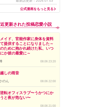
最新話更新：2026.07.03
公式漫画をもっと見る
最近更新された投稿恋愛小説
メイド、官能作家に身体を資料
て提供することになりました～
のために抱かれ続けた私、いつ
にか彼の最愛に～
蜂
08.06 23:20
越しの雨音
かのん
08.06 22:00
逆転オフィスラブ〜うかつにか
かうと夜が危ない〜
08.06 21:00