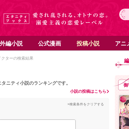
外編小説
公式漫画
投稿小説
アニ
ドクターの検索結果
エタニティ小説のランキングです。
御
小説の投稿はこちら
×検索条件をクリアする