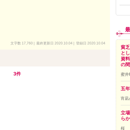
文字数 17,760 | 最終更新日 2020.10.04 | 登録日 2020.10.04
貧乏
とし
資料
の間
3
件
蜜井
五年
宵凪
立場
ら
桜