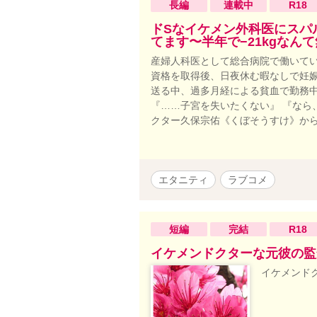
長編
連載中
R18
ドSなイケメン外科医にスパ
てます〜半年で−21kgなん
産婦人科医として総合病院で働いてい
資格を取得後、日夜休む暇なしで妊娠
送る中、過多月経による貧血で勤務
『……子宮を失いたくない』 『なら、
クター久保宗佑《くぼそうすけ》から
エタニティ
ラブコメ
短編
完結
R18
イケメンドクターな元彼の監
イケメンド