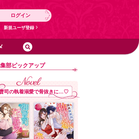
ログイン
新規ユーザ登録
メ
編集部ピックアップ
曹司の執着溺愛で骨抜きに…♡