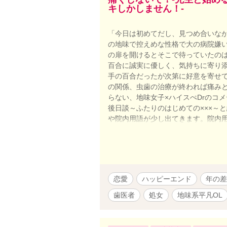
キしかしません！‐
「今日は初めてだし、見つめ合いなが
の地味で控えめな性格で大の病院嫌
の扉を開けるとそこで待っていたのは
百合に誠実に優しく、気持ちに寄り
手の百合だったが次第に好意を寄せて
の関係、虫歯の治療が終われば痛み
らない、地味女子×ハイスぺDrのコ
後日談～ふたりのはじめての×××～
や院内用語が少し出てきます。院内
ら嬉しいです ※歯科医院への見解は
たいわけではありません。
恋愛
ハッピーエンド
年の差
歯医者
処女
地味系平凡OL