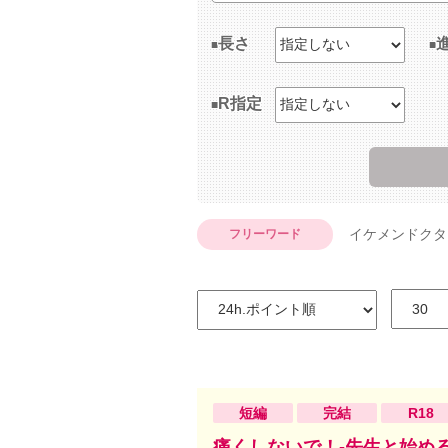
長さ
R指定
イケメンドクタ
フリーワード
短編
完結
R18
痛くしないで！‐先生と始め