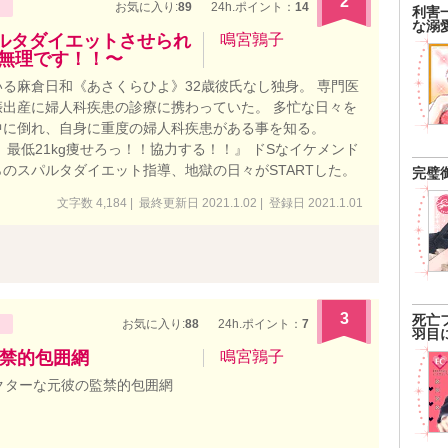
2
お気に入り:
89
24h.ポイント：
14
利害
な溺
ルタダイエットさせられ
鳴宮鶉子
て無理です！！〜
る麻倉日和《あさくらひよ》32歳彼氏なし独身。 専門医
出産に婦人科疾患の診療に携わっていた。 多忙な日々を
中に倒れ、自身に重度の婦人科疾患がある事を知る。
最低21kg痩せろっ！！協力する！！』 ドSなイケメンド
のスパルタダイエット指導、地獄の日々がSTARTした。
完璧
文字数 4,184 | 最終更新日 2021.1.02 | 登録日 2021.1.01
3
死亡
お気に入り:
88
24h.ポイント：
7
羽目
禁的包囲網
鳴宮鶉子
クターな元彼の監禁的包囲網