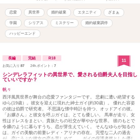
世界にもはや信仰すべき主、女神メジェトは存在していないこと
を。 聖女は「神託」という最終兵器を用いずに、第二王子カップ
恋愛
異世界
婚約破棄
エタニティ
ざまぁ
ルの離縁を成立させる任務を負ってしまう。 だが、婚約破棄の裏
には王太子妃と第二王子の秘密の愛が隠されていて――。 他の投
学園
シリアス
ミステリー
婚約破棄調停
稿サイトにも掲載しています。
ハッピーエンド
長編
完結
R18
11
お気に入り:
87
24h.ポイント：
7
シンデレラフィットの異世界で、愛される伯爵夫人を目指し
ていいですか？
帆々
西洋風異世界が舞台の恋愛ファンタジーです。 悲劇に遭い絶望する
ゆら(19歳）。彼女を迎えに現れた紳士ガイ(約30歳）。 優れた容姿
の彼は伯爵で研究者。 不思議な懐中時計を持つ、オッドアイの彼。
「お嬢さん」と彼女を呼ぶガイは、とても優しい。 馬車が走り、女
性はドレスをまとい、貴族たちの社交が華やかな世界。 彼のもとで
令嬢のように暮らすうち、恋が芽生えていく。 そんなゆらが知るの
は、ガイの美貌の前妻レディ・アリナの存在。 完璧な二人の過去
が、恋にうぶな彼女の恋を苦しめて…。 ガイの保護者然とした優し