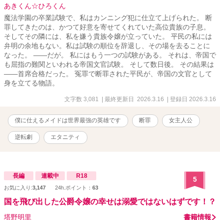
あきくん☆ひろくん
魔法学園の卒業試験で、私はカンニング犯に仕立て上げられた。 断
罪してきたのは、かつて好意を寄せてくれていた高位貴族の子息。
そしてその隣には、私を嫌う貴族令嬢が立っていた。 平民の私には
弁明の余地もない。私は試験の順位を辞退し、その場を去ることに
なった。 ――だが。 私にはもう一つの試験がある。 それは、帝国で
も屈指の難関といわれる帝国文官試験。 そして数日後。 その結果は
――首席合格だった。 冤罪で断罪された平民が、帝国の文官として
身を立てる物語。
文字数 3,081
| 最終更新日 2026.3.16
| 登録日 2026.3.16
僕に仕えるメイドは世界最強の英雄です
断罪
女主人公
逆転劇
エタニティ
長編
連載中
R18
5
お気に入り:
3,147
24h.ポイント：
63
国を飛び出した公爵令嬢の幸せは溺愛ではないはずです！？
塔野明里
書籍情報