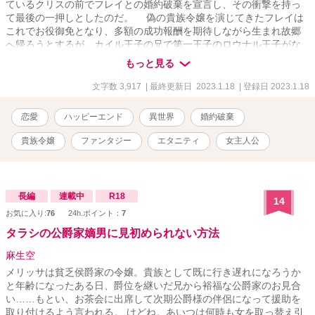
ているクリスの前でフレイとの婚約破棄を宣言し、その衝撃を持っ
て最後の一押しとしたのだ。 偽の貴族令嬢を演じてきたフレイは
これでお役御免となり、多額の成功報酬を期待しながら生まれ故郷
へ帰ろうとするが、カイル王子の兄で第一王子のロウナル王子がな
ぜか行く手を阻む。 早くこの場を立ち去りたいフレイと、しつこ
もっと見る
いほどに求愛してくるロウナル王子との押し問答はどういう結末を
たどるのだろうか。
文字数 3,917
| 最終更新日 2023.1.18
| 登録日 2023.1.18
恋愛
ハッピーエンド
異世界
婚約破棄
貴族令嬢
ファンタジー
エタニティ
女主人公
長編
連載中
R18
14
お気に入り:
76
24h.ポイント：
7
タラシの公爵家嫡男に見初められない方法
麻生空
メリッサは貧乏侯爵家の令嬢。貴族として既に行き遅れになろうか
と年齢になったある日、爵位を継いだ兄から裕福な公爵家のお見合
い……もとい、お茶会に出席して次期公爵様の伴侶になって援助を
取り付けるよう言われる。 けどね。あいつは何時も女を取っ替え引