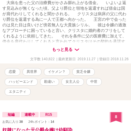
大病を患った父の治療費がかさみ膨れ上がる借金。 いよいよ返
す見込みが無くなった頃。父より爵位と領地を返還すれば借金は国
が肩代わりしてくれると聞かされる。 クリスタは病床の父に代わ
り爵位を返還する為に一人で王都へ向かった。 王宮の中で会った
のは見た目は良いけど傍若無人な大貴族シリル。 彼は令嬢の過激
なアプローチに困っていると言い、クリスタに婚約者のフリをして
くれるように依頼してきた。 それを条件に父の医療費に加えて、
借金を肩代わりしてくれると言われてクリスタはその契約を承諾す
る。 赤貧令嬢クリスタと大貴族シリルのお話です。
もっと見る
文字数 140,822
| 最終更新日 2019.11.27
| 登録日 2018.11.26
恋愛
異世界
イケメン？
貧乏令嬢
ハッピーエンド
勘違い
女主人公
中世
エタニティ
短編
連載中
R15
8
お気に入り:
38
24h.ポイント：
14
奴隷になった元公爵令嬢は幼馴染