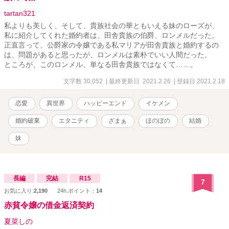
tartan321
私よりも美しく、そして、貴族社会の華ともいえる妹のローズが、
私に紹介してくれた婚約者は、田舎貴族の伯爵、ロンメルだった。
正直言って、公爵家の令嬢である私マリアが田舎貴族と婚約するの
は、問題があると思ったが、ロンメルは素朴でいい人間だった。
ところが、このロンメル、単なる田舎貴族ではなくて……。
文字数 30,052
| 最終更新日 2021.2.26
| 登録日 2021.2.18
恋愛
異世界
ハッピーエンド
イケメン
婚約破棄
エタニティ
ざまぁ
ほのぼの
結婚
妹
長編
完結
R15
7
お気に入り:
2,190
24h.ポイント：
14
赤貧令嬢の借金返済契約
夏菜しの