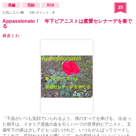
長編
完結
R18
25
お気に入り:
48
24h.ポイント：
0
Appassionato！ 年下ピアニストは蜜愛セレナーデを奏で
る
麻倉とわ
「千晶がいつも笑顔でいられるよう、僕のすべてを捧げる」 出会っ
た相手は、イタリア貴族の血を引くハーフの世界的ピアニスト。 五
歳年下の彼は少し子どもっぽいけれど、いつもがんばってリードし
てくれて、笑顔がとびきり優しくて、その視線はまぶしいくらいま