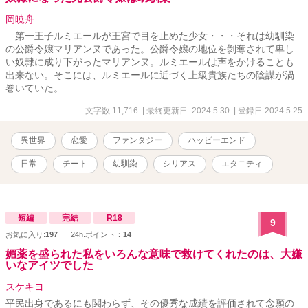
岡暁舟
第一王子ルミエールが王宮で目を止めた少女・・・それは幼馴染
の公爵令嬢マリアンヌであった。公爵令嬢の地位を剝奪されて卑し
い奴隷に成り下がったマリアンヌ。ルミエールは声をかけることも
出来ない。そこには、ルミエールに近づく上級貴族たちの陰謀が渦
巻いていた。
文字数 11,716
| 最終更新日 2024.5.30
| 登録日 2024.5.25
異世界
恋愛
ファンタジー
ハッピーエンド
日常
チート
幼馴染
シリアス
エタニティ
短編
完結
R18
9
お気に入り:
197
24h.ポイント：
14
媚薬を盛られた私をいろんな意味で救けてくれたのは、大嫌
いなアイツでした
スケキヨ
平民出身であるにも関わらず、その優秀な成績を評価されて念願の