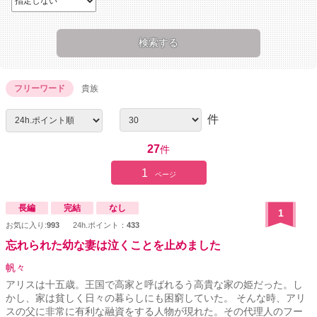
フリーワード
貴族
件
27
件
1
ページ
長編
完結
なし
1
お気に入り:
993
24h.ポイント：
433
忘れられた幼な妻は泣くことを止めました
帆々
アリスは十五歳。王国で高家と呼ばれるう高貴な家の姫だった。し
かし、家は貧しく日々の暮らしにも困窮していた。 そんな時、アリ
スの父に非常に有利な融資をする人物が現れた。その代理人のフー