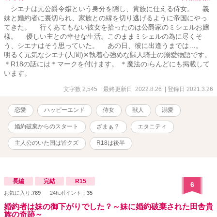
シエナは元公爵令嬢という身分を隠し、貴族に仕える侍女。 義
妹と婚約者に裏切られ、家族との縁を切り逃げるように帝国にやっ
てきた。 行くあてもない彼女を拾ったのは公爵家のミシェルお嬢
様。 優しい主との幸せな生活。このままミシェルの為に尽くそ
う、シエナはそう思っていた。 あの日、彼に出逢うまでは…。
明るく元気なシエナ(人間)✕執着心強めな獣人騎士の溺愛物語です。
＊R18の話には＊マークを付けます。 ＊魔法のiらんどにも掲載して
います。
文字数 2,545
| 最終更新日 2022.8.26
| 登録日 2021.3.26
恋愛
ハッピーエンド
侍女
獣人
溺愛
婚約破棄からのスタート
ざまぁ？
エタニティ
主人公のいた国は皆クズ
R18は後半
長編
完結
R15
6
お気に入り:
789
24h.ポイント：
35
婚約者は妹の御下がりでした？～妹に婚約破棄された田舎貴
族の奇跡～