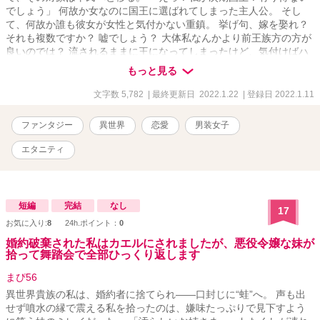
でしょう」 何故か女なのに国王に選ばれてしまった主人公。 そし
て、何故か誰も彼女が女性と気付かない重鎮。 挙げ句、嫁を娶れ？
それも複数ですか？ 嘘でしょう？ 大体私なんかより前王族方の方が
良いのでは？ 流されるままに王になってしまったけど、気付けばハ
イスペックな男子に囲われているのは気のせいですか？ 初の逆ハー
もっと見る
レム物にチャレンジしました。 更新はまったりと。
文字数 5,782
| 最終更新日 2022.1.22
| 登録日 2022.1.11
ファンタジー
異世界
恋愛
男装女子
エタニティ
短編
完結
なし
17
お気に入り:
8
24h.ポイント：
0
婚約破棄された私はカエルにされましたが、悪役令嬢な妹が
拾って舞踏会で全部ひっくり返します
まぴ56
異世界貴族の私は、婚約者に捨てられ――口封じに“蛙”へ。 声も出
せず噴水の縁で震える私を拾ったのは、嫌味たっぷりで見下すよう