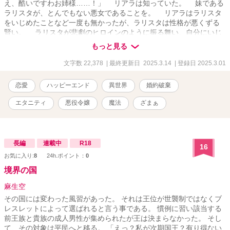
え、酷いですわお姉様……！」 リアラは知っていた。 妹である
ラリスタが、とんでもない悪女であることを。 リアラはラリスタ
をいじめたことなど一度も無かったが、ラリスタは性格が悪くずる
賢い。 ラリスタが悲劇のヒロインのように振る舞い、自分にいじ
められたとウソを吐いたのだと瞬時に察した。 そして同時に、そ
もっと見る
んな見え透いたウソも見抜けない愚鈍な王子に失望した。 「ええ、
喜んで！ ぜひ婚約破棄しましょう！」 目をキラキラと輝かせ。
文字数 22,378
| 最終更新日 2025.3.14
| 登録日 2025.3.01
リアラは婚約破棄を謹んで受けた
恋愛
ハッピーエンド
異世界
婚約破棄
エタニティ
悪役令嬢
魔法
ざまぁ
長編
連載中
R18
16
お気に入り:
8
24h.ポイント：
0
境界の国
麻生空
その国には変わった風習があった。 それは王位が世襲制ではなくブ
レスレットによって選ばれると言う事である。 慣例に習い該当する
前王族と貴族の成人男性が集められたが王は決まらなかった。 そし
て、その対象は平民へと移る。 「えっ？私が次期国王？有り得ない