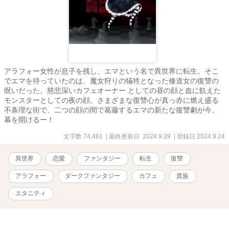
アラフォー女性が息子を残し、エマという名で異世界に転生。そこ
でエマを待っていたのは、魔女狩りの犠牲となった修道女の復讐の
呪いだった。慈悲深いカフェオーナー としての昼の顔と血に飢えた
モンスターとしての夜の顔。さまざまな復讐心が真っ赤に燃え盛る
不条理な街で、二つの顔の間で葛藤するエマの新たな復讐劇が今、
幕を開けるー！
文字数 74,461
| 最終更新日 2024.9.29
| 登録日 2024.9.24
異世界
恋愛
ファンタジー
転生
復讐
アラフォー
ダークファンタジー
カフェ
貴族
エタニティ