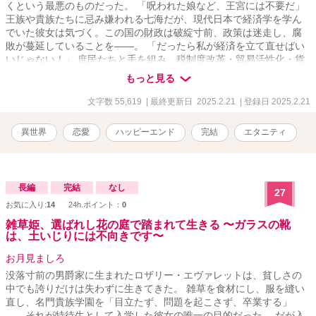
くという最悪のものだった。 「呪われた娘など、王宮には不要だ」
王族や貴族たちに忌み嫌われる七海だが、現代日本で経済学を学ん
でいた彼女は気づく。この国の財政は破綻寸前、政策は迷走し、腐
敗が蔓延していることを――。 「だったら私が経済を立て直せばい
いじゃない！」 庶民たちと手を組み、税制度改革・貿易活性化・貨
幣流通の改善に乗り出す七海。そんな彼女の前に現れたのは、冷徹
もっと見る
と名高い第一王子・レオナール。 「君の知識、俺のものにならない
か？」 王族と平民、呪われた少女と高貴な王子――交わるはずのな
文字数 55,619
| 最終更新日 2025.2.21
| 登録日 2025.2.21
い二人の運命が、王宮経済改革を通じて絡み合っていく。 呪いを乗
り越え、愛と国を救うことはできるのか！？
異世界
恋愛
ハッピーエンド
完結
エタニティ
長編
完結
なし
27
お気に入り:
14
24h.ポイント：
0
雑草姫、選ばれし花の庭で踏まれて生きる 〜ガラスの靴
は、土いじりには不向きです〜
お月見ましろ
没落寸前の男爵家に生まれたロザリー・エヴァレットは、貧しさの
中でも誇りだけは失わずに生きてきた。 雑草を食材にし、服を縫い
直し、名門貴族学園を「目立たず、問題を起こさず、卒業する」
――それが特待生として入学した彼女の唯一の目的だった。 だが入