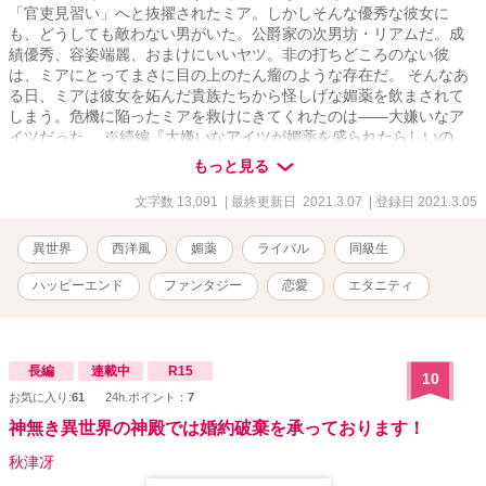
「官吏見習い」へと抜擢されたミア。しかしそんな優秀な彼女に
も、どうしても敵わない男がいた。公爵家の次男坊・リアムだ。成
績優秀、容姿端麗、おまけにいいヤツ。非の打ちどころのない彼
は、ミアにとってまさに目の上のたん瘤のような存在だ。 そんなあ
る日、ミアは彼女を妬んだ貴族たちから怪しげな媚薬を飲まされて
しまう。危機に陥ったミアを救けにきてくれたのは――大嫌いなア
イツだった。 ※続編『大嫌いなアイツが媚薬を盛られたらしいの
で、不本意ながらカラダを張って救けてあげます』もありますの
もっと見る
で、よかったらご覧ください。 ※他サイトにも掲載しています。
文字数 13,091
| 最終更新日 2021.3.07
| 登録日 2021.3.05
異世界
西洋風
媚薬
ライバル
同級生
ハッピーエンド
ファンタジー
恋愛
エタニティ
長編
連載中
R15
10
お気に入り:
61
24h.ポイント：
7
神無き異世界の神殿では婚約破棄を承っております！
秋津冴