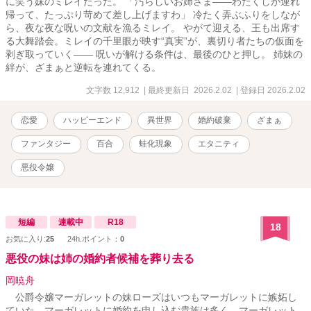
に笑う妹のミレイだった。 「汚らしいお姉さま――わたくしが連れ
帰って、たっぷり苛めて差し上げますわ」 冷たく弄ぶふりをしなが
ら、夜な夜な呪いの文献を漁るミレイ。 やがて迎える、王も出席す
る大舞踏会。ミレイの千里眼が映す“真実”が、裏切り者たちの仮面を
剥ぎ取っていく―― 呪いが解ける条件は、最後のひと押し。 姉妹の
絆が、ざまぁと逆転を連れてくる。
文字数 12,912
| 最終更新日 2026.2.02
| 登録日 2026.2.02
恋愛
ハッピーエンド
異世界
婚約破棄
ざまぁ
ファンタジー
百合
蛙化現象
エタニティ
悪役令嬢
短編
連載中
R18
18
お気に入り:
25
24h.ポイント：
0
悪役の妹は姉の婚約者候補を葬り去る
岡暁舟
公爵令嬢マーガレットの妹ローズはいつもマーガレットに嫉妬し
ていた。マーガレットに婚約を申し込む貴族は多く、マーガレット