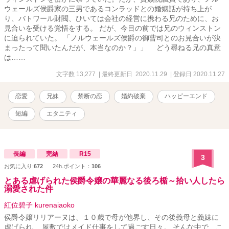
ウェールズ侯爵家の三男であるコンラッドとの婚姻話が持ち上が
ております。
り、バトワール財閥、ひいては会社の経営に携わる兄のために、お
見合いを受ける覚悟をする。 だが、今目の前では兄のウィンストン
に迫られていた。 「ノルウェールズ侯爵の御曹司とのお見合いが決
まったって聞いたんだが、本当なのか？」」 どう尋ねる兄の真意
は……
文字数 13,277
| 最終更新日 2020.11.29
| 登録日 2020.11.27
恋愛
兄妹
禁断の恋
婚約破棄
ハッピーエンド
短編
エタニティ
長編
完結
R15
3
お気に入り:
672
24h.ポイント：
106
とある虐げられた侯爵令嬢の華麗なる後ろ楯～拾い人したら
溺愛された件
紅位碧子 kurenaiaoko
侯爵令嬢リリアーヌは、１０歳で母が他界し、その後義母と義妹に
虐げられ、 屋敷ではメイド仕事をして過ごす日々。 そんな中で、こ