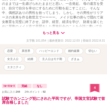
のままでは一生虐げられたままだと思い、一念発起。 母の遺言を受
け、自分で自分を幸せにするために行動を起こすことに。 そんな
中、偶然訳ありの男性を拾ってしまう。 しかし、その男性がリリア
ーヌの未来を作る救世主でーーーー。 メイド仕事の傍らで隠れて淑
女教育を完璧に終了させ、語学、経営、経済を学び、 財産を築くた
めに屋敷のメイド姿で見聞きした貴族社会のことを小説に書いて出
版し、それが大ヒット御礼！ 学んだことを生かし、商会を設立。 孤
もっと見る
児院から人材を引き取り育成もスタート。 出版部門、観劇部門、版
権部門、商品部門など次々と商いを展開。 そこに隣国の王子も参戦
文字数 101,054
| 最終更新日 2022.12.03
| 登録日 2022.8.31
してきて？！ 本作品は虐げられた環境の中でも懸命に前を向いて頑
張る とある侯爵令嬢が幸せを掴むまでの溺愛×サクセスストーリーで
恋愛
異世界
ハッピーエンド
婚約破棄
切ない
す♡ ＊誤字脱字多数あるかと思います。 ＊初心者につき表現稚拙で
すので温かく見守ってくださいませ ＊ゆるふわ設定です
女主人公
結婚
主人公はモテ期
ざまぁ
エタニティ
ｼｮｰﾄｼｮｰﾄ
完結
なし
4
お気に入り:
244
24h.ポイント：
92
試験でカンニング犯にされた平民ですが、帝国文官試験で首
席合格しました