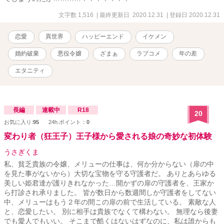
文字数 1,516
| 最終更新日 2020.12.31
| 登録日 2020.12.31
恋愛
異世界
ハッピーエンド
イケメン
婚約破棄
悪役令嬢
ざまぁ
ラブコメ
年の差
エタニティ
長編
連載中
R18
20
お気に入り:
95
24h.ポイント：
0
変わり者（狂王子）王子様から愛される娘の奇妙な初体験
うさぎくま
私、貧乏貴族の令嬢、メリューの仕事は、何か分からない（扉の中
を見た事がないから）大切な宝物を守る守護者だ。 ありとあらゆる
美しい姫君達が護りきれなかった…開かずの扉の守護者を、王家か
ら打診され承りました。 皆が数日から数週間しか守護者をしてない
中、メリューはもう２年の間この扉の前で生活している。 素敵な人
と、恋愛したい。 別に相手は貴族でなくて構わない。 無理なら後妻
でも愛人でもいい。 そこまで酷くはないはずなのに、私は誰からも