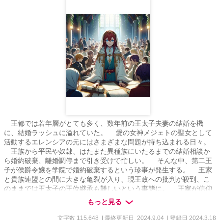
王都では若年層がとても多く、数年前の王太子夫妻の結婚を機
に、結婚ラッシュに溢れていた。 愛の女神メジェトの聖女として
活動するエレンシアの元にはさまざまな問題が持ち込まれる日々。
王族から平民や奴隷、はたまた異種族にいたるまでの結婚相談か
ら婚約破棄、離婚調停まで引き受けて忙しい。 そんな中、第二王
子が侯爵令嬢を学院で婚約破棄するという珍事が発生する。 王家
と貴族連盟との間に大きな亀裂が入り、現王政への批判が殺到、こ
のままでは王太子の王位継承も難しいという事態に。 王家が信仰
する女神メジェトの神殿に、この問題を調停して欲しいと依頼が入
もっと見る
った。 女神の神託があれば、第二王子の婚約破棄も正当化できる
と王家は考えたのだ。 しかし、エレンシアは知っていた。 この
文字数 115,648
| 最終更新日 2024.9.04
| 登録日 2024.3.18