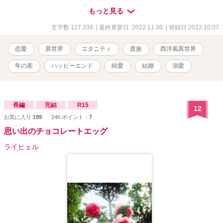
さが、ゆらには寂しくて切なくなる。 じれじれとゆっくり進む、恋
もっと見る
愛物語です。 本格的なR18描写は後半になります。 残酷、暴力あり
ます。性描写も濃厚な個所があるかと思われます。 不快に思われる
文字数 127,334
| 最終更新日 2022.11.30
| 登録日 2022.10.07
方は、ぜひご自衛下さいませ。 ただ、読後感のよい物語を努めま
す。 最後までおつき合いをいただけますと、とっても幸いです。
恋愛
異世界
エタニティ
貴族
西洋風異世界
年の差
ハッピーエンド
純愛
結婚
溺愛
長編
完結
R15
12
お気に入り:
199
24h.ポイント：
7
思い出のチョコレートエッグ
ライヒェル