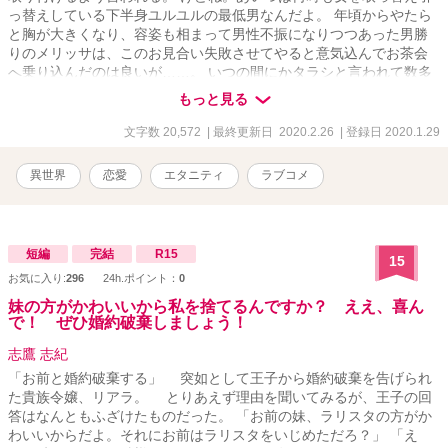
っ替えしている下半身ユルユルの最低男なんだよ。 年頃からやたら
と胸が大きくなり、容姿も相まって男性不振になりつつあった男勝
りのメリッサは、このお見合い失敗させてやると意気込んでお茶会
へ乗り込んだのは良いが……。 いつの間にかタラシと言われて数多
の女性と噂の絶えない公爵家嫡男に無理矢理処女を奪われて気付い
もっと見る
たら執着されていました。 大分勘違いの多い二人ですが、色々な意
味で男がゲスい。そんな「ゲスいのでも大丈夫だよ」と言う方ウェ
文字数 20,572
| 最終更新日 2020.2.26
| 登録日 2020.1.29
ルカムです。ムーンさんで本編終了致しましたが、大分批判も多く
あり、ラストを書き換えたく思います。 ※作者は男性ではないの
異世界
恋愛
エタニティ
ラブコメ
で、男性の感じ方や描写に間違いがあるかもしれません。先にお詫
び致します。
短編
完結
R15
15
お気に入り:
296
24h.ポイント：
0
妹の方がかわいいから私を捨てるんですか？ ええ、喜ん
で！ ぜひ婚約破棄しましょう！
志鷹 志紀
「お前と婚約破棄する」 突如として王子から婚約破棄を告げられ
た貴族令嬢、リアラ。 とりあえず理由を聞いてみるが、王子の回
答はなんともふざけたものだった。 「お前の妹、ラリスタの方がか
わいいからだよ。それにお前はラリスタをいじめただろ？」 「え