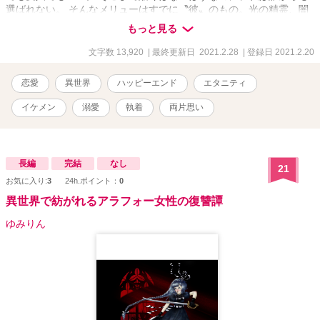
選ばれない。 そんなメリューはすでに〝彼〟のもの。光の精霊、闇
の精霊を従えさせ、王国中、国外、全ての人から憧れと畏怖を抱か
もっと見る
せる美貌の第三王子。 第三王子からの愛は歪んでいて。とんでもな
い初体験と事実を受けることに。 ちょっと拗れた愛欲の物語。前
文字数 13,920
| 最終更新日 2021.2.28
| 登録日 2021.2.20
編、中編、後編で完結。
恋愛
異世界
ハッピーエンド
エタニティ
イケメン
溺愛
執着
両片思い
長編
完結
なし
21
お気に入り:
3
24h.ポイント：
0
異世界で紡がれるアラフォー女性の復讐譚
ゆみりん