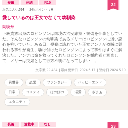
短編
完結
R15
22
お気に入り:
354
24h.ポイント：
0
愛しているのは王女でなくて幼馴染
岡暁舟
下級貴族出身のロビンソンは国境の治安維持・警備を仕事としてい
た。そんなロビンソンの幼馴染であるメリーはロビンソンに淡い恋
心を抱いていた。ある日、視察に訪れていた王女アンナが盗賊に襲
われる事件が発生、駆け付けたロビンソンによって事件はすぐに解
決した。アンナは命を救ってくれたロビンソンを婚約者と宣言し
て…メリーは突如として行方不明になってしまい…。
文字数 22,434
| 最終更新日 2024.5.17
| 登録日 2024.5.10
異世界
恋愛
ファンタジー
ハッピーエンド
日常
コメディ
ほのぼの
溺愛
ざまぁ
エタニティ
長編
連載中
なし
23