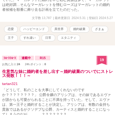
は絶好調…そんなマーガレットを憎むローズはマーガレットの婚約
者候補を順番に葬り去る計画を立てたのだった。
文字数 13,787
| 最終更新日 2024.5.31
| 登録日 2024.5.27
恋愛
ハッピーエンド
異世界
婚約破棄
ざまぁ
王子
すれ違い
日常
エタニティ
ｼｮｰﾄｼｮｰﾄ
連載中
R15
19
お気に入り:
24
24h.ポイント：
0
生意気な妹に婚約者を差し出す～婚約破棄のついでにストレ
ス発散！！！～
tartan321
「どうして、私のことを大事にしてくれないのです
か？？？？？？？？」 公爵令嬢のアリシアは、その妹であるエヴァ
が誰からも可愛がられることに不満を持っていた。そして、エヴァ
は、第一王子と婚約することが決定し、アリシアは、有数の金持ち
貴族ではあるがクソデブな公爵、カーティスと婚約することになっ
てしまうのだが…………？？？？？？？