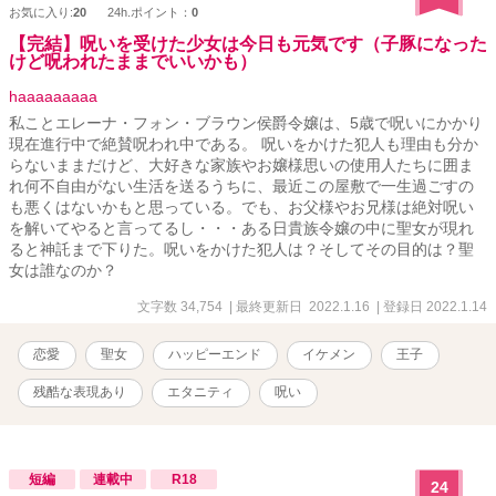
お気に入り:
20
24h.ポイント：
0
【完結】呪いを受けた少女は今日も元気です（子豚になった
けど呪われたままでいいかも）
haaaaaaaaa
私ことエレーナ・フォン・ブラウン侯爵令嬢は、5歳で呪いにかかり
現在進行中で絶賛呪われ中である。 呪いをかけた犯人も理由も分か
らないままだけど、大好きな家族やお嬢様思いの使用人たちに囲ま
れ何不自由がない生活を送るうちに、最近この屋敷で一生過ごすの
も悪くはないかもと思っている。でも、お父様やお兄様は絶対呪い
を解いてやると言ってるし・・・ある日貴族令嬢の中に聖女が現れ
ると神託まで下りた。呪いをかけた犯人は？そしてその目的は？聖
女は誰なのか？
文字数 34,754
| 最終更新日 2022.1.16
| 登録日 2022.1.14
恋愛
聖女
ハッピーエンド
イケメン
王子
残酷な表現あり
エタニティ
呪い
短編
連載中
R18
24