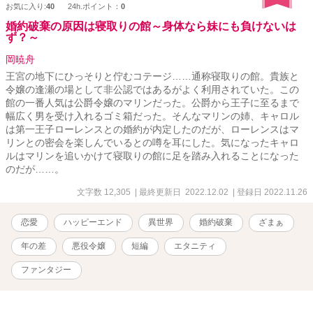
お気に入り:
40
24h.ポイント：
0
婚約破棄の原因は寝取りの館～身体なら妹にも負けないは
ず？～
岡暁舟
王宮の地下にひっそりと佇むコテージ……通称寝取りの館。貴族と
令嬢の逢瀬の場として非公認ではあるがよく利用されていた。この
館の一番人気は公爵令嬢のマリンだった。公爵から王子に至るまで
幅広く男を受け入れるゴミ箱だった。そんなマリンの姉、キャロル
は第一王子ローレンスとの婚約が内定したのだが、ローレンスはマ
リンとの密会を楽しんでいるとの噂を耳にした。気になったキャロ
ルはマリンを追いかけて寝取りの館に足を踏み入れることになった
のだが……。
文字数 12,305
| 最終更新日 2022.12.02
| 登録日 2022.11.26
恋愛
ハッピーエンド
異世界
婚約破棄
ざまぁ
年の差
悪役令嬢
短編
エタニティ
ファンタジー