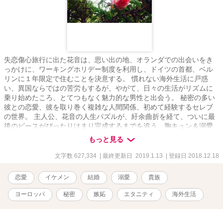
失恋傷心旅行に出た花音は、思い出の地、オランダでの出会いをき
っかけに、ワーキングホリデー制度を利用し、ドイツの首都、ベル
リンに１年限定で住むことを決意する。 慣れない海外生活に戸惑
い、異国ならではの苦労もするが、やがて、日々の生活がリズムに
乗り始めたころ、とてつもなく魅力的な男性と出会う。 秘密の多い
彼との恋愛、彼を取り巻く複雑な人間関係、初めて経験するセレブ
の世界。 主人公、花音の人生パズルが、紆余曲折を経て、ついに最
後のピースがぴったりはまり完成するまでを追う、胸キュン＆溺愛
系ラブストーリーです。 * ドイツ在住の作者がお届けする、ヨーロ
もっと見る
ッパを舞台にした、喜怒哀楽満載のラブストーリー。 * 外国での生
活や、外国人との恋愛の様子をリアルに感じて、主人公の日々を間
文字数 627,334
| 最終更新日 2019.1.13
| 登録日 2018.12.18
近に見ているような気分になれる内容となっています。 * 実在する
場所と人物を一部モデルにした、リアリティ感の溢れる長編小説で
恋愛
イケメン
結婚
溺愛
貴族
す。
ヨーロッパ
秘密
嫉妬
エタニティ
海外生活