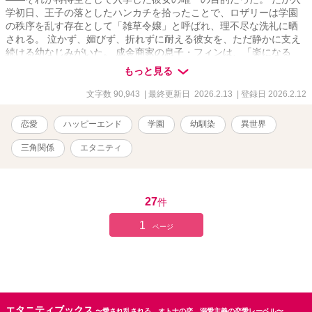
学初日、王子の落としたハンカチを拾ったことで、ロザリーは学園
の秩序を乱す存在として「雑草令嬢」と呼ばれ、理不尽な洗礼に晒
される。 泣かず、媚びず、折れずに耐える彼女を、ただ静かに支え
続ける幼なじみがいた。 成金商家の息子・フィンは、「楽になる
道」を決して差し出さず、それでも決して手を離さない。 さらに彼
もっと見る
女の前に現れるのは、飄々とし、軽薄な仮面を被るノア。そして、
王子として雑草を踏みつけることで秩序を守ろうとする、レオンハ
文字数 90,943
| 最終更新日 2026.2.13
| 登録日 2026.2.12
ルト。 選ばれた者たちの庭で、場違いな雑草令嬢は、王子たちの価
値観と世界を静かに揺るがしていく。 これは、ガラスの靴を履かな
恋愛
ハッピーエンド
学園
幼馴染
異世界
いシンデレラ―― 雑草令嬢が、自分の足で未来を選ぶ物語。
三角関係
エタニティ
27
件
1
ページ
エタニティブックス
〜愛され乱される、オトナの恋。溺愛主義の恋愛レーベル〜