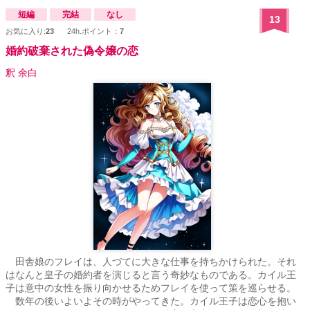
短編
完結
なし
13
お気に入り:
23
24h.ポイント：
7
婚約破棄された偽令嬢の恋
釈 余白
田舎娘のフレイは、人づてに大きな仕事を持ちかけられた。それ
はなんと皇子の婚約者を演じると言う奇妙なものである。カイル王
子は意中の女性を振り向かせるためフレイを使って策を巡らせる。
数年の後いよいよその時がやってきた。カイル王子は恋心を抱い