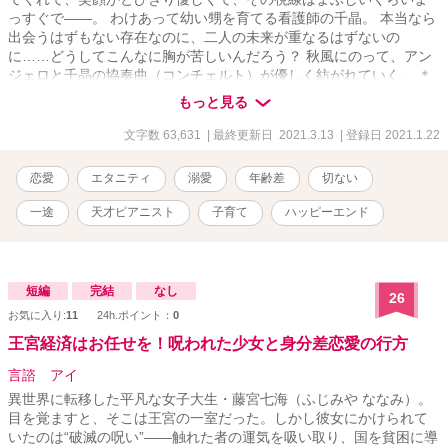
っすぐで――。 わけあって幼い甥を育てる看護師の千晶。 本当なら
出会うはずもない存在なのに、二人の未来が重なるはずないの
に……どうしてこんなに胸が苦しいんだろう？ 秋風にのって、アン
ジェロと千晶の協奏曲（コンチェルト）が優しく紡がれていく。 ＊
r-18シーンがある場合は、目次に「r-18」マークがつきます。
もっと見る
文字数 63,631
| 最終更新日 2021.3.13
| 登録日 2021.1.22
恋愛
エタニティ
溺愛
年齢差
切ない
一途
天才ピアニスト
子育て
ハッピーエンド
短編
完結
なし
26
お気に入り:
11
24h.ポイント：
0
王宮経済はお任せを！呪われた少女と身分差恋愛の行方
言諮 アイ
異世界に転移した平凡な女子大生・藤宮七海（ふじみや ななみ）。
目を覚ますと、そこは王宮の一室だった。しかし彼女にかけられて
いたのは“破滅の呪い”――触れた者の運気を吸い取り、国を貧困に導