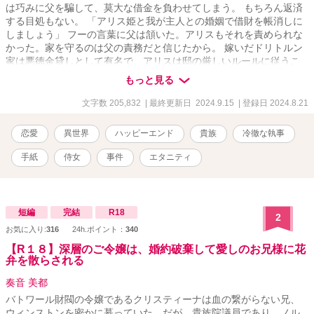
は巧みに父を騙して、莫大な借金を負わせてしまう。 もちろん返済
する目処もない。 「アリス姫と我が主人との婚姻で借財を帳消しに
しましょう」 フーの言葉に父は頷いた。アリスもそれを責められな
かった。家を守るのは父の責務だと信じたから。 嫁いだドリトルン
家は悪徳金貸しとして有名で、アリスは邸の厳しいルールに従うこ
とになる。フーは彼女を監視し自由を許さない。そんな中、夫の愛
もっと見る
人が邸に迎え入れることを知る。彼女は庭の隅の離れ住まいを強い
られているのに。アリスは嘆き悲しむが、フーに強く諌められてう
文字数 205,832
| 最終更新日 2024.9.15
| 登録日 2024.8.21
なだれて受け入れた。 「ご実家への援助はご心配なく。ここでの悪
くないお暮らしも保証しましょう」 そういう経緯を仲良しのはとこ
恋愛
異世界
ハッピーエンド
貴族
冷徹な執事
に打ち明けた。晩餐に招かれ、久しぶりに心の落ち着く時間を過ご
した。その席にははとこ夫妻の友人のロエルもいて、彼女に彼の掘
手紙
侍女
事件
エタニティ
った珍しい鉱石を見せてくれた。しかし迎えに現れたフーが、和や
かな夜をぶち壊してしまう。彼女を庇うはとこを咎め、フーの無礼
を責めたロエルにまで痛烈な侮蔑を吐き捨てた。 厳しい婚家のルー
ルに縛られ、アリスは外出もままならない。 それから五年の月日が
短編
完結
R18
2
流れ、ひょんなことからロエルに再会することになった。金髪の端
お気に入り:
316
24h.ポイント：
340
正な紳士の彼は、彼女に問いかけた。 「お幸せですか？」 アリスは
それに答えられずにそのまま別れた。しかし、その言葉が彼の優し
【R１８】深層のご令嬢は、婚約破棄して愛しのお兄様に花
弁を散らされる
かった印象と共に尾を引いて、彼女の中に残っていく＿＿＿＿＿＿
＿。 世間知らずの高貴な姫とやや強引な公爵家の子息のじれじれな
奏音 美都
ラブストーリーです。 古風な恋愛物語をお好きな方にお読みいただ
バトワール財閥の令嬢であるクリスティーナは血の繋がらない兄、
けますと幸いです。 ハッピーエンドを心がけております。読後感の
ウィンストンを密かに慕っていた。だが、貴族院議員であり、ノル
いい物語を努めます。 ※小説家になろう様にも投稿させていただい