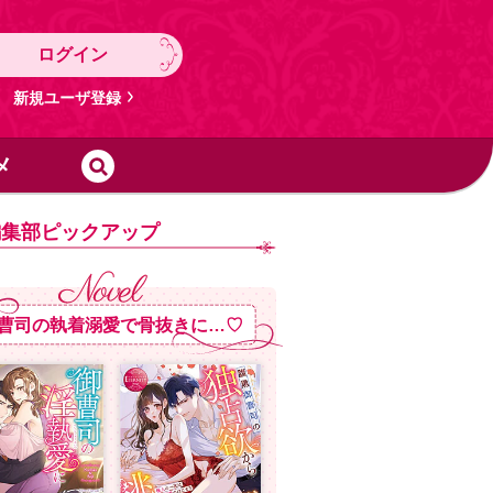
ログイン
新規ユーザ登録
メ
編集部ピックアップ
曹司の執着溺愛で骨抜きに…♡