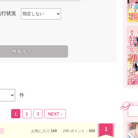
進行状況
件
1
2
3
NEXT ›
1
お気に入り:
168
24h.ポイント：
568