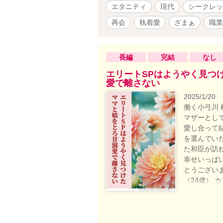
エタニティ
現代
シークレッ
再会
執着愛
ざまぁ
職業
長編
完結
なし
エリートSPはようやく見つ
愛で離さない
2025/1/20
働く小弓川
マザーとし
愛し合って
を選んでい
た和臣が訪
幸せいっぱ
とうございました
（24歳） 
る。 七瀬 
時の生徒会長
どか）（4歳
時のもので