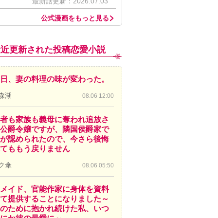
最新話更新：2026.07.03
公式漫画をもっと見る
最近更新された投稿恋愛小説
日、妻の料理の味が変わった。
森湖
08.06 12:00
者も家族も義母に奪われ追放さ
公爵令嬢ですが、隣国侯爵家で
が認められたので、今さら後悔
てももう戻りません
ク傘
08.06 05:50
メイド、官能作家に身体を資料
て提供することになりました～
のために抱かれ続けた私、いつ