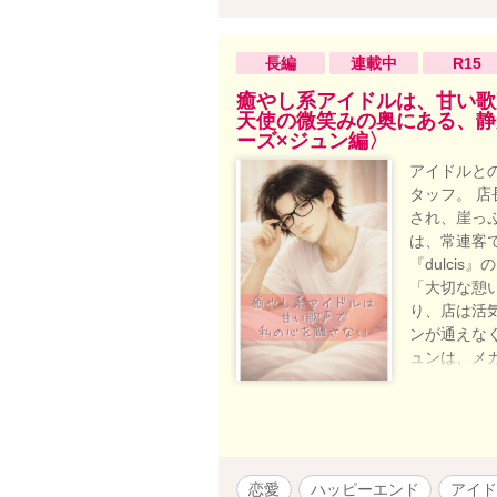
長編
連載中
R15
癒やし系アイドルは、甘い歌
天使の微笑みの奥にある、静かな
ーズ×ジュン編〉
アイドルと
タッフ。 店
され、崖っ
は、常連客
『dulci
「大切な憩
り、店は活
ンが通えな
ュンは、メ
ュンが、初
つないだ出
※Episo
紙・挿絵イラ
恋愛
ハッピーエンド
アイド