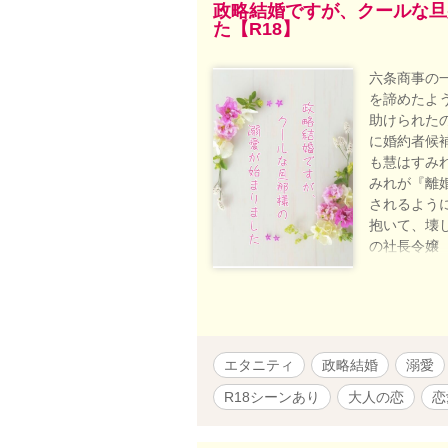
政略結婚ですが、クールな旦
た【R18】
六条商事の
を諦めたよ
助けられた
に婚約者候
も慧はすみ
みれが『離
されるよう
抱いて、壊
の社長令嬢
× 御門
御門慧(
*:.。..。.:
愛している人と
*:.。..。.
エタニティ
政略結婚
溺愛
＊執筆期間＊ 2
2026/7
R18シーンあり
大人の恋
恋
Rシーン少