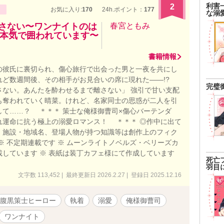
利害
2
お気に入り:
170
24h.ポイント：
177
な溺
離さない〜ワンナイトのは
春宮ともみ
本気で囲われています〜
書籍情報
の彼氏に裏切られ、傷心旅行で出会った男と一夜を共にし
れど数週間後、その相手がお見合いの席に現れた――!?
完璧
さない。あんたを酔わせるまで離さない」 強引で甘い支配
も奪われていく晴菜。けれど、名家同士の思惑が二人を引
して……？ ＊＊＊ 策士な俺様御曹司×傷心バーテンダ
れ運命に抗う極上の溺愛ロマンス！ ＊＊＊ ◎作中に出て
、施設・地域名、登場人物が持つ知識等は創作上のフィク
※ 不定期連載です ※ ムーンライトノベルズ・ベリーズカ
載しています ※ 表紙は装丁カフェ様にて作成しています
死亡
羽目
文字数 113,452 | 最終更新日 2026.2.27 | 登録日 2025.12.16
腹黒策士ヒーロー
執着
溺愛
俺様御曹司
ワンナイト