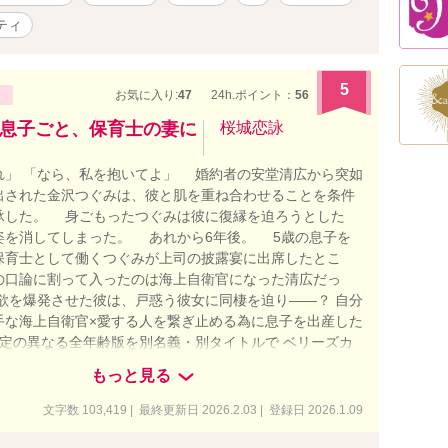
ティ
5
お気に入り:
47
24h.ポイント：
56
息子ごと、保育士の妻に
桜城恋詠
れ」 「なら、私を抱いてよ」 婚約者の安堂清広から突如
出された金沢つぐみは、彼と肌を重ね合わせることを条件
承した。 身ごもったつぐみは彼に復縁を迫ろうとした
姿を消してしまった。 あれから6年後。 5歳の息子を
保育士として働くつぐみが上司の披露宴に出席したとこ
の口論に割って入ったのは海上自衛官になった清広だっ
欲を爆発させた彼は、戸惑う彼女に同棲を迫り――？ 自分
手な海上自衛官×愛する人を繋ぎ止める為に息子を出産した
設定の異なる全年齢版を別名義・別タイトルで ベリーズカ
ライトノベルズに掲載中。 一時期pixivにも掲載済 (現在
もっと見る
文字数 103,419 | 最終更新日 2026.2.03 | 登録日 2026.1.09