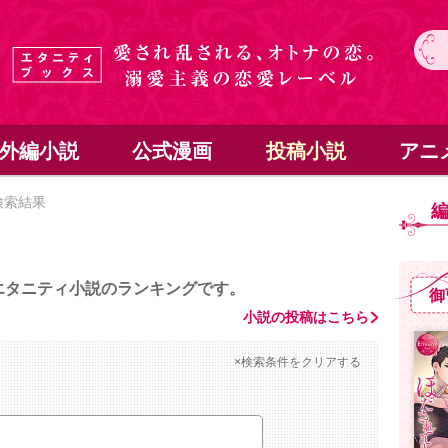
外編小説
公式漫画
投稿小説
アニ
検索結果
エタニティ小説のランキングです。
御
小説の投稿はこちら
×検索条件をクリアする