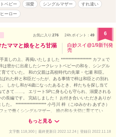
トベビー
溺愛
シングルマザー
すれ違い
ヒーロー
6
お気に入り:
276
24h.ポイント：
49
けたママと娘をとろ甘溺
白妙スイ@1/9新刊発
売
 手直しの上、再掲いたしました ******************** カフェで
 梓は密かに出産したシークレットベビーの和を、シングル
て育てていた。 和の父親は高校時代の先輩・七瀬 和臣。
結ばれた梓と和臣だったが、ある事情で梓は和臣との別れ
た。 しかし和が4歳になったあるとき、梓たちを探し当て
ねてきて……。 エリートSPに身も心も守られ、溺愛される
いの長編です。 完結しました！ お付き合いいただきありが
。 ******************** 小弓川 梓（こゆみかわ あずさ）
カフェで働くシングルマザー。 娘の和を大切に育ててい
和臣（ななせ かずおみ）（26歳） 梓の高校時代の先輩。 当
もっと見る
。 大学卒業後、警察に入り、SPとして活躍中。 和（の
） 2人の娘。 活発で社交的な性格。 ※設定年齢は初登場
文字数 118,300 | 最終更新日 2022.12.24 | 登録日 2022.11.18
す（時系列により前後あり）