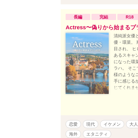
長編
完結
R18
Actress〜偽りから始まる
清純派女優
優・環菜。
目され、 
あるスキャ
になった環
ラハ。 そ
様のような
手に感じる
じてくれま
し出に手を
ーズカフェ
恋愛
現代
イケメン
大人
海外
エタニティ