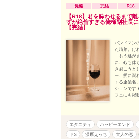
長編
完結
R18
【R18】君を酔わせるまで
ずが絶倫すぎる俺様副社長に
【完結】
バンドマン
た晴菜。け
「もう逃が
に、心も体
き裂こうと
ー、愛に溺
くる企業名
ションです 
フェにも掲
エタニティ
ハッピーエンド
ドS
濃厚えっち
大人の恋