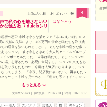
の間
蜜井
4
お気に入り:
28
24h.ポイント：
56
声で私の心を離さない♡
はなたろう
独占欲〈 dulcisシリ
の秘密の恋♡ 未唯は小さな猫カフェ『ネコのしっぽ』のス
長の突然の失踪により、400万円の借金と猫たちを取り残
ぷちの経営を強いられることに。 そんな未唯の密かな救い
であるジュン。 彼は今をときめく大人気アイドルグループ
s』のメインボーカルだった。 未唯は猫たち、そしてジュンの
いの場」を守るため、必死に奮闘する。 ジュンの支えもあ
気を取り戻したものの、今度は人気店になりすぎて、ジュ
くなってしまう。 「今夜、閉店後に会いたい」 再会したジ
ガネを外して未唯を見つめる。 『癒やし系アイドル』のジ
めて素顔の独占欲を剥き出しにして迫ってきて――。 猫が
もっと見る
会いから始まる、甘くてちょっぴり刺激的な格差恋物語。
de2以降、大人の恋愛描写（ちょいエロ）が含まれます。 ※表
文字数 55,624 | 最終更新日 2026.7.31 | 登録日 2026.3.17
ストはAI作成です。
ル×一般人
スパダリ
芸能人
猫
胸キュン