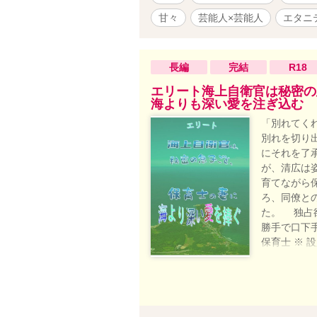
甘々
芸能人×芸能人
エタニ
長編
完結
R18
エリート海上自衛官は秘密の
海よりも深い愛を注ぎ込む
「別れてく
別れを切り
にそれを了
が、清広は
育てながら
ろ、同僚と
た。 独占
勝手で口下
保育士 ※ 
フェ・ムーン
は非公開）