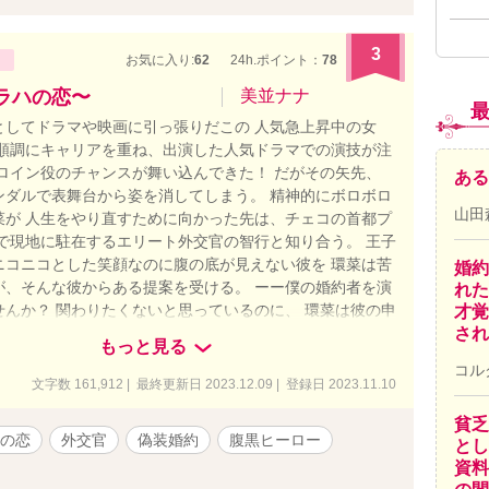
3
お気に入り:
62
24h.ポイント：
78
プラハの恋〜
美並ナナ
としてドラマや映画に引っ張りだこの 人気急上昇中の女
 順調にキャリアを重ね、出演した人気ドラマでの演技が注
ヒロイン役のチャンスが舞い込んできた！ だがその矢先、
ある
ンダルで表舞台から姿を消してしまう。 精神的にボロボロ
山田
菜が 人生をやり直すために向かった先は、チェコの首都プ
こで現地に駐在するエリート外交官の智行と知り合う。 王子
ニコニコとした笑顔なのに腹の底が見えない彼を 環菜は苦
婚約
が、そんな彼からある提案を受ける。 ーー僕の婚約者を演
れた
せんか？ 関わりたくないと思っているのに、 環菜は彼の申
才覚
取ってしまってーーー。 ※この作品はエブリスタ様、ベリ
され
もっと見る
様、ムーンライトノベルズ様にも掲載しています。
コル
文字数 161,912 | 最終更新日 2023.12.09 | 登録日 2023.11.10
貧乏
の恋
外交官
偽装婚約
腹黒ヒーロー
とし
資料