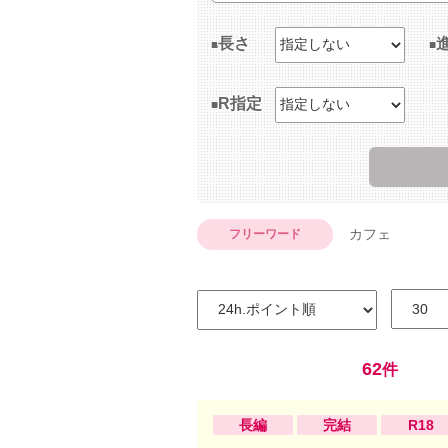
長さ
R指定
カフェ
フリーワード
62
件
長編
完結
R18