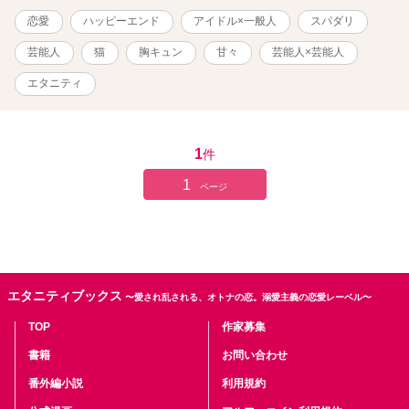
ロ）が含まれます。 ※表紙・挿絵イラストはAI作成です。
恋愛
ハッピーエンド
アイドル×一般人
スパダリ
芸能人
猫
胸キュン
甘々
芸能人×芸能人
エタニティ
1
件
1
ページ
エタニティブックス
〜愛され乱される、オトナの恋。溺愛主義の恋愛レーベル〜
TOP
作家募集
書籍
お問い合わせ
番外編小説
利用規約