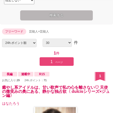
フリーワード
芸能人×芸能人
件
1
件
1
ページ
長編
連載中
R15
1
お気に入り:
29
24h.ポイント：
71
癒やし系アイドルは、甘い歌声で私の心を離さない♡ 天使
の微笑みの奥にある、静かな独占欲〈 dulcisシリーズ×ジュ
ン編〉
はなたろう