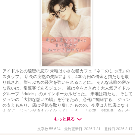
アイドルとの秘密の恋♡ 未唯は小さな猫カフェ『ネコのしっぽ』の
スタッフ。 店長の突然の失踪により、400万円の借金と猫たちを取
り残され、崖っぷちの経営を強いられることに。 そんな未唯の密か
な救いは、常連客であるジュン。 彼は今をときめく大人気アイドル
グループ『dulcis』のメインボーカルだった。 未唯は猫たち、そして
ジュンの「大切な憩いの場」を守るため、必死に奮闘する。 ジュン
の支えもあり、店は活気を取り戻したものの、今度は人気店になり
すぎて、ジュンが通えなくなってしまう。 「今夜、閉店後に会いた
い」 再会したジュンは、メガネを外して未唯を見つめる。 『癒やし
もっと見る
系アイドル』のジュンが、初めて素顔の独占欲を剥き出しにして迫
ってきて――。 猫がつないだ出会いから始まる、甘くてちょっぴり
文字数 55,624
| 最終更新日 2026.7.31
| 登録日 2026.3.17
刺激的な格差恋物語。 ※Episode2以降、大人の恋愛描写（ちょいエ