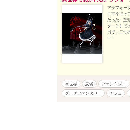
アラフォー
エマを待っ
だった。慈
ターとして
街で、二つ
ー！
異世界
恋愛
ファンタジー
ダークファンタジー
カフェ