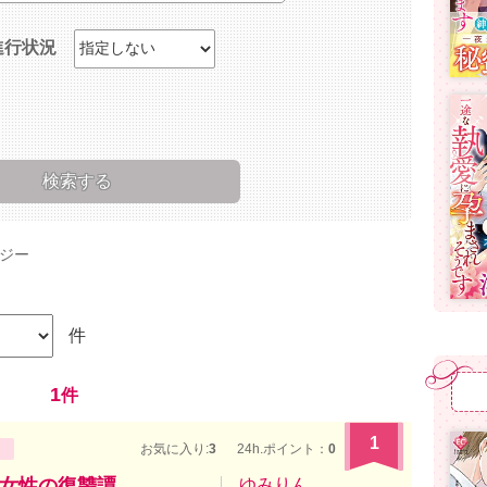
進行状況
ジー
件
1
件
1
お気に入り:
3
24h.ポイント：
0
女性の復讐譚
ゆみりん