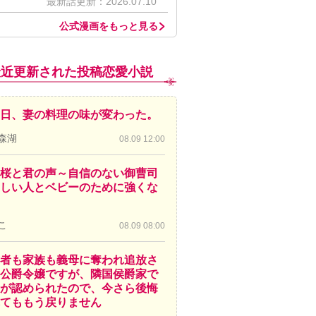
最新話更新：2026.07.10
公式漫画をもっと見る
最近更新された投稿恋愛小説
日、妻の料理の味が変わった。
森湖
08.09 12:00
桜と君の声～自信のない御曹司
しい人とベビーのために強くな
こ
08.09 08:00
者も家族も義母に奪われ追放さ
公爵令嬢ですが、隣国侯爵家で
が認められたので、今さら後悔
てももう戻りません