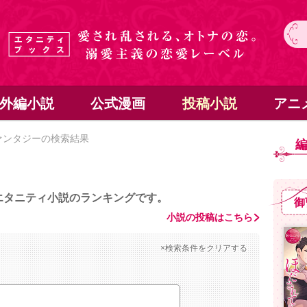
外編小説
公式漫画
投稿小説
アニ
ァンタジーの検索結果
エタニティ小説のランキングです。
御
小説の投稿はこちら
×検索条件をクリアする