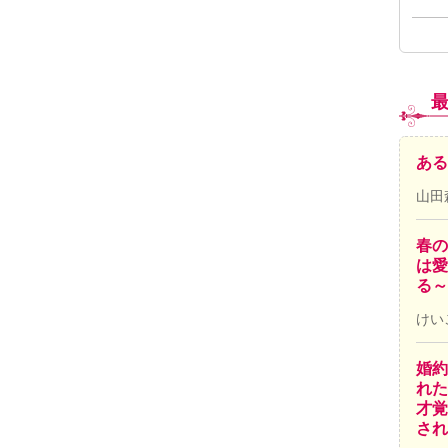
ある
山田
春の
は愛
る～
けい
婚約
れた
才覚
され