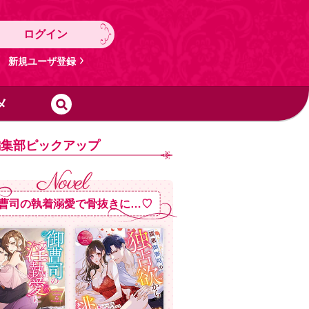
ログイン
新規ユーザ登録
メ
編集部ピックアップ
曹司の執着溺愛で骨抜きに…♡