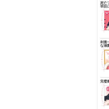
死亡
羽目
利害
な溺
完璧