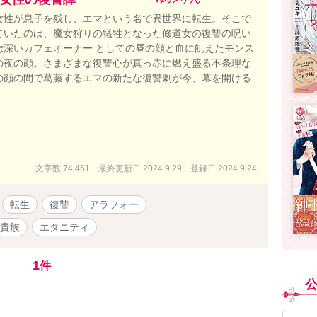
女性が息子を残し、エマという名で異世界に転生。そこで
ていたのは、魔女狩りの犠牲となった修道女の復讐の呪い
悲深いカフェオーナー としての昼の顔と血に飢えたモンス
の夜の顔。さまざまな復讐心が真っ赤に燃え盛る不条理な
の顔の間で葛藤するエマの新たな復讐劇が今、幕を開ける
文字数 74,461 | 最終更新日 2024.9.29 | 登録日 2024.9.24
転生
復讐
アラフォー
貴族
エタニティ
1
件