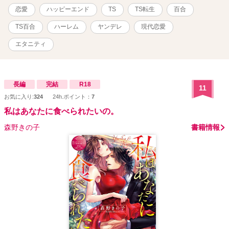
大丈夫、学校での僕は地味だし、だいたい僕は演技とか得意で――
恋愛
ハッピーエンド
TS
TS転生
百合
あ、バレた。 女の勘って怖い。 ま、まあ大丈夫、今世の僕は女だ
し、百合の女の子って見つける方が難しいって――「ねー、あたし
TS百合
ハーレム
ヤンデレ
現代恋愛
とこいつら」「だ、誰を」「選ぶのかしら？」 聞いてたのに距離詰
めてくる。女同士なのに。いや僕は嬉しいけど愛が怖いっていうか
エタニティ
重いっていうか修羅場ってる。誰か助けて。女同士だからか聞いて
たより遠慮がない。 どうしよう。なんかみんな目が怖い。でも大丈
夫、きっとなんとか……あれ？ 僕の前世での死因、もしかして痴
情のもつれ？ ◆TS転生×学園ラブコメ×百合な新作です。 ◆TS転生
長編
完結
R18
11
後の人生を平和に過ごそうと無駄に努力した結果、すべてが逆効果
お気に入り:
324
24h.ポイント：
7
で愛が重い系ヒロインたちにロックオンされる主人公明乃ちゃんの
私はあなたに食べられたいの。
おはなし。 ◆いつもの通りにじわじわと絡め取られていきます。物
語開始前の時点ですでに手遅れです。やらかして百合ハーレムを築
森野きの子
書籍情報
いて嘆くさまをご堪能ください。 ◆この作品はカクヨム様先行・複
数サイト同時掲載です。