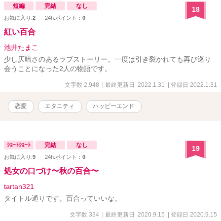
短編
完結
なし
18
お気に入り:
2
24h.ポイント：
0
紅い百合
池井たまこ
少し仄暗さのあるラブストーリー。一度は引き裂かれても再び巡り
会うことになった2人の物語です。
文字数 2,948
| 最終更新日 2022.1.31
| 登録日 2022.1.31
恋愛
エタニティ
ハッピーエンド
ｼｮｰﾄｼｮｰﾄ
完結
なし
19
お気に入り:
9
24h.ポイント：
0
処女の口づけ〜秋の百合〜
tartan321
タイトル通りです。百合っていいな。
文字数 334
| 最終更新日 2020.9.15
| 登録日 2020.9.15