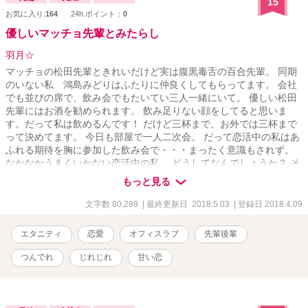
15
お気に入り:
164
24h.ポイント：
0
優しいマッチョ先輩とみたらし
羽月☆
マッチョの松田先輩ときれいだけど実は腹黒毒舌の百合先輩。 同期
のいない私 鴻島みどりはふたりに仲良くしてもらってます。 会社
でも並びの席で、飲み会でもたいてい三人一緒にいて。 優しい松田
先輩にはお酒を勧められます。 飲み足りない顔をしてると思いま
す。だって私は飲めるんです！ だけど三杯まで、お外では三杯まで
って決めてます。 今日も部屋で一人二次会。 だって恋活中の私はあ
ふれる期待を胸に参加した飲み会で・・・まったく意識もされず。
なかなかうまくいかない恋活中の私。 どうしてなんでしょうか？ そ
んなにダメですか？ 長い間掲げていた恋活中の看板、やっと下ろす
もっと見る
ことが出来ます。 緑のちょっと変な恋愛事情の話です。
文字数 80,289
| 最終更新日 2018.5.03
| 登録日 2018.4.09
エタニティ
恋愛
オフィスラブ
先輩後輩
つんでれ
じれじれ
甘い恋