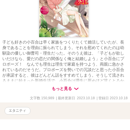
子ども好きの小百合は早く家族をつくりたくて婚活していたが、長
身であることを理由に振られてしまう。それを慰めてくれたのは幼
馴染の優しい御曹司・理生だった。そのうえ彼は、「子どもが欲し
いだけなら、愛だの恋だの関係なく俺と結婚しよう」と小百合にプ
ロポーズ！ なんでも理生は理生で家庭を持つよう、両親に急かさ
れているのだそうだ。プロポーズを勢いでの冗談だと思った小百合
が承諾すると、彼はどんどん話をすすめてしまう。そうして流され
るままに始まった新婚生活で、小百合は理生に死ぬほど甘くとろか
される。「愛のない」結婚のはずなのに、どうしても理生に惹かれ
もっと見る
てしまい――!?
文字数 150,989
| 最終更新日 2023.10.18
| 登録日 2023.10.18
エタニティ