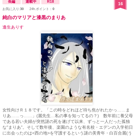
長編
連載中
R18
16
お気に入り:
30
24h.ポイント：
0
純白のマリアと漆黒のまりあ
逢生ありす
女性向けＲ１８です。「この時をどれほど待ち焦がれたかっ……ま
りあ……っ……」(麗先生…私の事を知ってるの？) 数年前に養父母
である若い夫婦が突然謎の死を遂げて以来、ずっと一人だった孤独
な"まりあ"。そして数年後、楽園のような有名校・エデンの入学初日
に出会ったのは<西の地>を守護するという謎の美青年・白百合麗(う