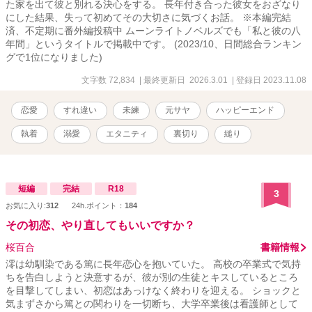
た家を出て彼と別れる決心をする。 長年付き合った彼女をおざなり
にした結果、失って初めてその大切さに気づくお話。 ※本編完結
済、不定期に番外編投稿中 ムーンライトノベルズでも「私と彼の八
年間」というタイトルで掲載中です。 (2023/10、日間総合ランキン
グで1位になりました)
文字数 72,834
| 最終更新日 2026.3.01
| 登録日 2023.11.08
恋愛
すれ違い
未練
元サヤ
ハッピーエンド
執着
溺愛
エタニティ
裏切り
縋り
短編
完結
R18
3
お気に入り:
312
24h.ポイント：
184
その初恋、やり直してもいいですか？
桜百合
書籍情報
澪は幼馴染である篤に長年恋心を抱いていた。 高校の卒業式で気持
ちを告白しようと決意するが、彼が別の生徒とキスしているところ
を目撃してしまい、初恋はあっけなく終わりを迎える。 ショックと
気まずさから篤との関わりを一切断ち、大学卒業後は看護師として