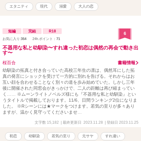
エタニティ
現代
溺愛
大人の恋
短編
完結
R18
6
お気に入り:
354
24h.ポイント：
71
不器用な私と幼馴染〜すれ違った初恋は偶然の再会で動き出
す〜
桜百合
書籍情報
幼馴染の拓真と付き合っていた高校三年生の凛は、偶然耳にした拓
真の発言にショックを受けて一方的に別れを告げる。それからはお
互い顔を合わせることなく別々の道を歩み始めていた。しかし三年
後に開催された同窓会がきっかけで、二人の距離は再び縮まってい
く…… ※ムーンライトノベルズ様にも『不器用な私と幼馴染』とい
うタイトルで掲載しております。11/6、日間ランキング2位になりま
した。 ※Rシーンには★マークをつけます。若気の至りが多々あり
ますが、温かく見守ってくださいませ…
文字数 15,182
| 最終更新日 2023.11.28
| 登録日 2023.11.25
初恋
幼馴染
若気の至り
元サヤ
すれ違い