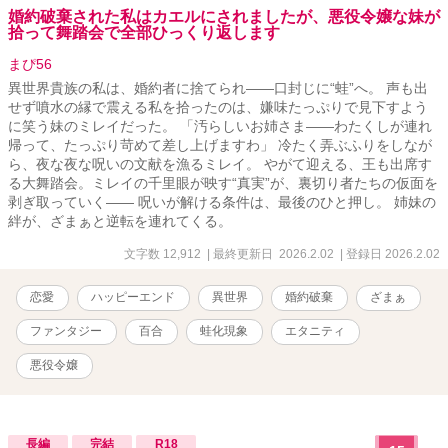
婚約破棄された私はカエルにされましたが、悪役令嬢な妹が
拾って舞踏会で全部ひっくり返します
まぴ56
異世界貴族の私は、婚約者に捨てられ――口封じに“蛙”へ。 声も出
せず噴水の縁で震える私を拾ったのは、嫌味たっぷりで見下すよう
に笑う妹のミレイだった。 「汚らしいお姉さま――わたくしが連れ
帰って、たっぷり苛めて差し上げますわ」 冷たく弄ぶふりをしなが
ら、夜な夜な呪いの文献を漁るミレイ。 やがて迎える、王も出席す
る大舞踏会。ミレイの千里眼が映す“真実”が、裏切り者たちの仮面を
剥ぎ取っていく―― 呪いが解ける条件は、最後のひと押し。 姉妹の
絆が、ざまぁと逆転を連れてくる。
文字数 12,912
| 最終更新日 2026.2.02
| 登録日 2026.2.02
恋愛
ハッピーエンド
異世界
婚約破棄
ざまぁ
ファンタジー
百合
蛙化現象
エタニティ
悪役令嬢
長編
完結
R18