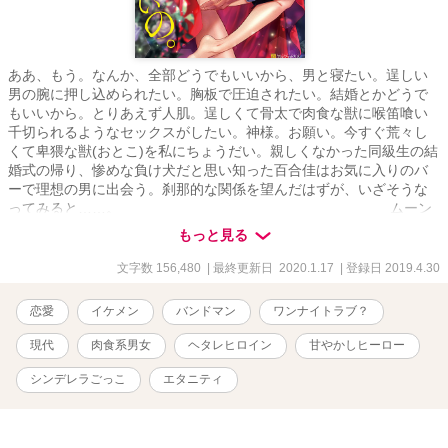
ああ、もう。なんか、全部どうでもいいから、男と寝たい。逞しい
男の腕に押し込められたい。胸板で圧迫されたい。結婚とかどうで
もいいから。とりあえず人肌。逞しくて骨太で肉食な獣に喉笛喰い
千切られるようなセックスがしたい。神様。お願い。今すぐ荒々し
くて卑猥な獣(おとこ)を私にちょうだい。親しくなかった同級生の結
婚式の帰り、惨めな負け犬だと思い知った百合佳はお気に入りのバ
ーで理想の男に出会う。刹那的な関係を望んだはずが、いざそうな
ってみると……。 ムーン
ライトノベルズのほうにのせていました。元々は10年くらい前に書
もっと見る
いたので色々古いです(笑)
文字数 156,480
| 最終更新日 2020.1.17
| 登録日 2019.4.30
恋愛
イケメン
バンドマン
ワンナイトラブ？
現代
肉食系男女
ヘタレヒロイン
甘やかしヒーロー
シンデレラごっこ
エタニティ