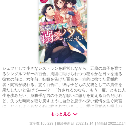
シェフとして小さなレストランを経営しながら、五歳の息子を育て
るシングルマザーの百合。周囲に助けられつつ穏やかな日々を送る
彼女の前に、六年前、妊娠を告げた百合を一方的に捨てた元婚約
者・間宮が現れる。驚く百合に、彼は子どもの父親としての責任を
果たしたいと告げて――!? 「許されるのなら、もう一度、ともに人
生を歩みたい」身勝手な男の今更な願いに怒りを覚える百合だけれ
ど、失った時間を取り戻すように自分と息子へ深い愛情を注ぐ間宮
に、どうしようもなく心は絆されていき……。愛に目覚めた極上パ
パの傲慢なほど一途な想いに囚われる、最高のやり直しロマンス！
もっと見る
文字数 165,229
| 最終更新日 2022.12.14
| 登録日 2022.12.14