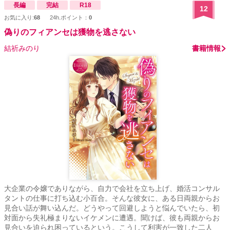
長編
完結
R18
12
お気に入り:
68
24h.ポイント：
0
偽りのフィアンセは獲物を逃さない
結祈みのり
書籍情報
大企業の令嬢でありながら、自力で会社を立ち上げ、婚活コンサル
タントの仕事に打ち込む小百合。そんな彼女に、ある日両親からお
見合い話が舞い込んだ。どうやって回避しようと悩んでいたら、初
対面から失礼極まりないイケメンに遭遇。聞けば、彼も両親からお
見合いを迫られ困っているという。こうして利害が一致した二人