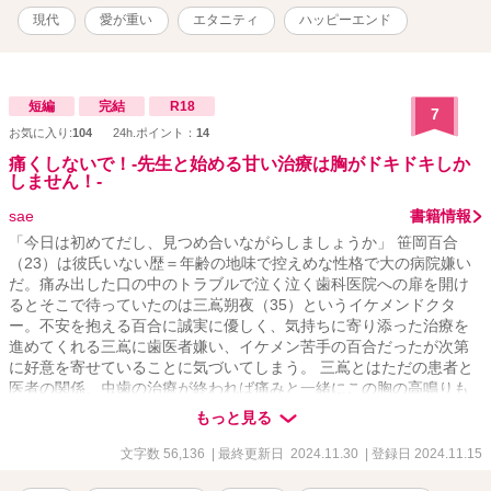
現代
愛が重い
エタニティ
ハッピーエンド
短編
完結
R18
7
お気に入り:
104
24h.ポイント：
14
痛くしないで！‐先生と始める甘い治療は胸がドキドキしか
しません！‐
sae
書籍情報
「今日は初めてだし、見つめ合いながらしましょうか」 笹岡百合
（23）は彼氏いない歴＝年齢の地味で控えめな性格で大の病院嫌い
だ。痛み出した口の中のトラブルで泣く泣く歯科医院への扉を開け
るとそこで待っていたのは三嶌朔夜（35）というイケメンドクタ
ー。不安を抱える百合に誠実に優しく、気持ちに寄り添った治療を
進めてくれる三嶌に歯医者嫌い、イケメン苦手の百合だったが次第
に好意を寄せていることに気づいてしまう。 三嶌とはただの患者と
医者の関係、虫歯の治療が終われば痛みと一緒にこの胸の高鳴りも
終わるはず？！ドキドキが止まらない、地味女子×ハイスぺDrのコメ
もっと見る
ディラブストーリー☆ 本編→番外編（主に三嶌視点）→後日談～ふ
たりのはじめての×××～と続きます。 ※他サイトでも投稿しており
文字数 56,136
| 最終更新日 2024.11.30
| 登録日 2024.11.15
ます ※専門用語や院内用語が少し出てきます。院内用語はあくまで