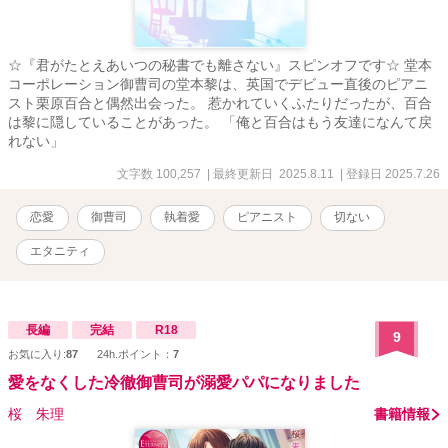
☆『君がたとえあいつの秘書でも離さない』スピンオフです☆ 堂本
コーポレーション御曹司の堂本黎は、英国でデビュー直後のピアニ
スト栗原百合と偶然出会った。 惹かれていくふたりだったが、百合
は黎に隠していることがあった。 「俺と百合はもう友達になんて戻
れない」
文字数 100,257
| 最終更新日 2025.8.11
| 登録日 2025.7.26
恋愛
御曹司
執着愛
ピアニスト
切ない
エタニティ
長編
完結
R18
9
お気に入り:
87
24h.ポイント：
7
愛をなくした冷徹御曹司が溺愛パパになりました
桜 朱理
書籍情報