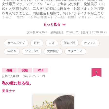
女性専用マッチングアプリ『ＷＳ』で出会った女性、松浦美咲（39
歳）と交際を続け、二人きりの時には彼女を「お姉さま」と呼び愛
を育んできました。同棲生活も順調で、毎日イチャイチャが止まり
ません。 美咲に「自分の秘書として一緒に転職して欲しい」と持ち
掛けられ、悩んだ末に冴子はそれを承諾しました。 誘われた会社
もっと見る
は、大手ホテルチェーンの令嬢・山元容子（41歳）が社長を務め
る、世間でも話題のリゾートホテルチェーン。オリジナルコスメが
文字数 659,897
| 最終更新日 2026.5.25
| 登録日 2020.10.25
女性に人気で、美咲は商品の開発・販売担当の役員として、容子に
ヘッドハンティングされたのです。 新しい職場、しかもようやく念
ガールズラブ
百合
レズ
官能小説
オフィス
願叶って美咲の専属秘書になれて喜ぶはずの冴子の心には一抹の不
安が。 それは、容子その人がラスボス級に妖艶すぎる美魔女である
年の差
ソフトSM
女性向け
エタニティ
という事でした。 圧倒的な経験値の違いを察知した冴子は、美咲に
警鐘を鳴らしたいのですが、うまく伝えられず…。 一方の容子は、
奔放な妖艶美魔女の印象とは裏腹に、幼くして親を失った梨々香
（22歳）、愛美（23歳）の二人の養女を育て、彼女らに決して不自
長編
完結
R18
5
由をさせまいという志をもって経営という仕事に携わっています。
お気に入り:
70
24h.ポイント：
71
二人の養女はそんな容子を命の恩人として敬愛し、生涯をかけて傍
にいて使える事を心に決め、身も心も容子に差し出しあらゆる奉仕
私の瞳に映る彼。
をさせて欲しいと望んだ事から、彼女らは不思議な親子関係を結ん
美並ナナ
でいるのでした。 美咲をめぐる冴子＆容子のエッチなバトルが始ま
ってしまうのか？ 美咲は無事に冴子との恋を守り切れるのか？ ファ
ンタジック上等、年の差＆熟女百合の濃厚エロストーリーをお楽し
みください！