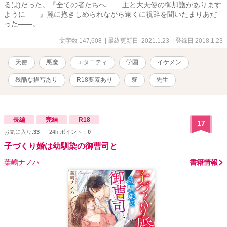
るは)だった。『全ての者たちへ…… 主と大天使の御加護があります
ように――』麗に抱きしめられながら遠くに祝辞を聞いたまりあだ
った――。
文字数 147,608
| 最終更新日 2021.1.23
| 登録日 2018.1.23
天使
悪魔
エタニティ
学園
イケメン
残酷な描写あり
R18要素あり
寮
先生
長編
完結
R18
17
お気に入り:
33
24h.ポイント：
0
子づくり婚は幼馴染の御曹司と
葉嶋ナノハ
書籍情報