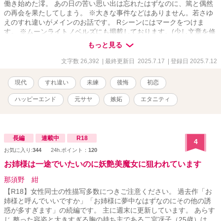
働き始めた澪。 あの日の苦い思い出は忘れたはずなのに、篤と偶然
の再会を果たしてしまう。 ※大きな事件などはありません。若さゆ
えのすれ違いがメインのお話です。 Rシーンにはマークをつけま
す。 ※ムーンライトノベルズにも掲載しております。(少し文章を修
正したものをこちらに載せてます) ※2〜3万字程度のお話ですので、
もっと見る
サラッと読んでいただけたらなと思います！
文字数 26,392
| 最終更新日 2025.7.17
| 登録日 2025.7.12
現代
すれ違い
未練
後悔
初恋
ハッピーエンド
元サヤ
嫉妬
エタニティ
長編
連載中
R18
4
お気に入り:
344
24h.ポイント：
120
お姉様は一途でいたいのに妖艶美魔女に狙われています
那須野 紺
【R18】女性同士の性描写多数につきご注意ください。 過去作「お
姉様と呼んでいいですか」「お姉様に夢中なはずなのにその他の誘
惑が多すぎます」の続編です。 主に週末に更新しています。 あらす
じ 整った容姿と大きすぎる胸の持ち主である二宮冴子（25歳）は、