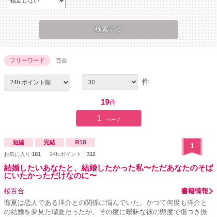
フリーワード
百合
件
19
件
1
ページ
短編
完結
R18
1
お気に入り:
181
24h.ポイント：
312
結婚したいあなたと、結婚したかった私〜ただあなたのそば
にいたかっただけなのに〜
桜百合
書籍情報
瑠夏は恋人である洋介との関係に悩んでいた。かつて何度も洋介と
の結婚を夢見た瑠夏だったが、その度に曖昧な彼の態度で傷つき振