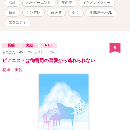
創作世界として温かい目で見ていただけたら嬉しいです ※歯科医院
恋愛
ハッピーエンド
年の差
イケメンドクター
への見解は作品内の主人公の主観です、治療行為や歯科医院を否定
したいわけではありません。
執着
ヤンデレ
歯医者
処女
地味系平凡OL
エタニティ
長編
完結
R15
8
お気に入り:
45
24h.ポイント：
14
ピアニストは御曹司の盲愛から逃れられない
花里 美佐