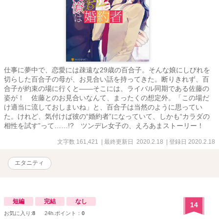
仕事に夢中で、恋愛には疎遠な29歳の百合子。そんな娘にしびれを
切らした百合子の母が、お見合い話を持ってきた。断りきれず、百
合子が約束の場に行くと――そこには、ライバル同期である佐藤の
姿が！ 佐藤とのお見合いなんて、まったくの想定外。「この場だ
け適当に流しておしまいね」と、百合子は当然のように思ってい
た。けれど、気付けば彼の“婚約者”になっていて、しかも“カラダの
相性を試す”って……!? ツンデレ女子の、えろあまストーリー！
文字数 161,421
| 最終更新日 2020.2.18
| 登録日 2020.2.18
エタニティ
短編
完結
なし
14
お気に入り:
8
24h.ポイント：
0