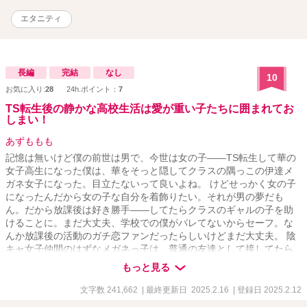
エタニティ
長編
完結
なし
10
お気に入り:
28
24h.ポイント：
7
TS転生後の静かな高校生活は愛が重い子たちに囲まれてお
しまい！
あずももも
記憶は無いけど僕の前世は男で、今世は女の子――TS転生して華の
女子高生になった僕は、華をそっと隠してクラスの隅っこの伊達メ
ガネ女子になった。目立たないって良いよね。 けどせっかく女の子
になったんだから女の子な自分を着飾りたい。それが男の夢だも
ん。だから放課後は好き勝手――してたらクラスのギャルの子を助
けることに。まだ大丈夫、学校での僕がバレてないからセーフ。な
んか放課後の活動のガチ恋ファンだったらしいけどまだ大丈夫。 陰
キャ女子仲間のはずなメガネっ子は、普通の友達として接してたら
距離詰めてきた。ちょっと仲良くなったら距離感バグる子って居る
もっと見る
けどまだセーフ。まだバレてない。 さらに学年の清楚系高嶺の花さ
んも気がついたら異様に親しげになってる。放課後の姿で助けるこ
文字数 241,662
| 最終更新日 2025.2.16
| 登録日 2025.2.12
とになっちゃったけど大丈夫、その程度じゃバレないはず。 大丈夫