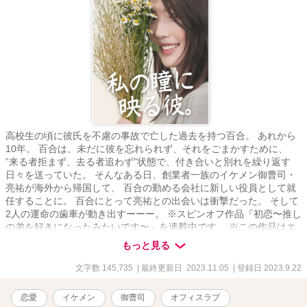
高校生の頃に彼氏を不慮の事故で亡した過去を持つ百合。 あれから
10年。 百合は、未だに彼を忘れられず、それをごまかすために、
”来る者拒まず、去る者追わず”状態で、付き合いと別れを繰り返す
日々を送っていた。 そんなある日、創業者一族のイケメン御曹司・
亮祐が海外から帰国して、 百合の勤める会社に新しい役員として就
任することに。 百合にとって亮祐との出会いは衝撃だった。 そして
2人の運命の歯車が動き出すーーー。 ※スピンオフ作品『初恋〜推し
の弟を好きになったみたいです〜』を連載中です。 ※この作品はエ
ブリスタ様、ムーンライトノベルズ様にも掲載しています。
もっと見る
文字数 145,735
| 最終更新日 2023.11.05
| 登録日 2023.9.22
恋愛
イケメン
御曹司
オフィスラブ