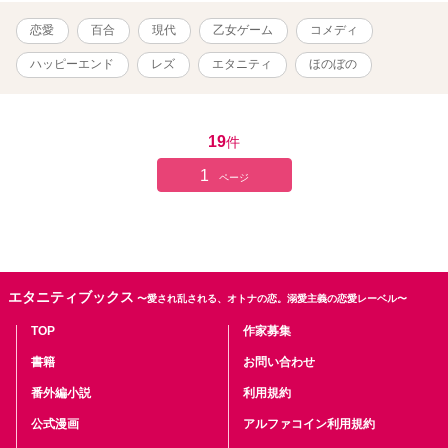
恋愛
百合
現代
乙女ゲーム
コメディ
ハッピーエンド
レズ
エタニティ
ほのぼの
19
件
1
ページ
エタニティブックス
〜愛され乱される、オトナの恋。溺愛主義の恋愛レーベル〜
TOP
作家募集
書籍
お問い合わせ
番外編小説
利用規約
公式漫画
アルファコイン利用規約