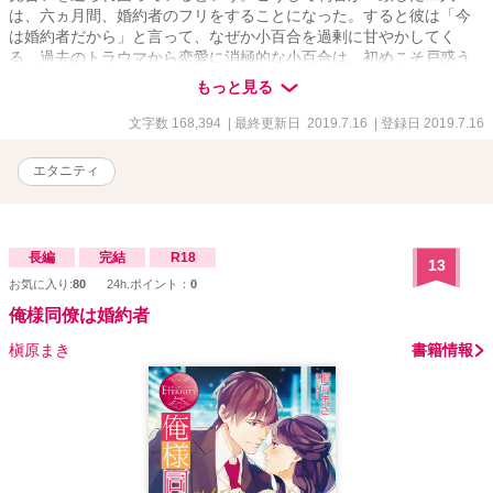
は、六ヵ月間、婚約者のフリをすることになった。すると彼は「今
は婚約者だから」と言って、なぜか小百合を過剰に甘やかしてく
る。過去のトラウマから恋愛に消極的な小百合は、初めこそ戸惑う
けれど……？ 食えない紳士と素直になれない令嬢の意地っ張りラ
もっと見る
ブ。
文字数 168,394
| 最終更新日 2019.7.16
| 登録日 2019.7.16
エタニティ
長編
完結
R18
13
お気に入り:
80
24h.ポイント：
0
俺様同僚は婚約者
槇原まき
書籍情報