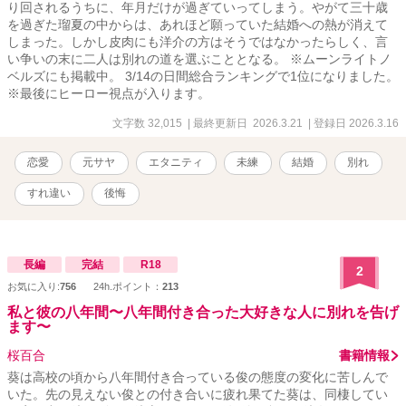
り回されるうちに、年月だけが過ぎていってしまう。やがて三十歳
を過ぎた瑠夏の中からは、あれほど願っていた結婚への熱が消えて
しまった。しかし皮肉にも洋介の方はそうではなかったらしく、言
い争いの末に二人は別れの道を選ぶこととなる。 ※ムーンライトノ
ベルズにも掲載中。 3/14の日間総合ランキングで1位になりました。
※最後にヒーロー視点が入ります。
文字数 32,015
| 最終更新日 2026.3.21
| 登録日 2026.3.16
恋愛
元サヤ
エタニティ
未練
結婚
別れ
すれ違い
後悔
長編
完結
R18
2
お気に入り:
756
24h.ポイント：
213
私と彼の八年間〜八年間付き合った大好きな人に別れを告げ
ます〜
桜百合
書籍情報
葵は高校の頃から八年間付き合っている俊の態度の変化に苦しんで
いた。先の見えない俊との付き合いに疲れ果てた葵は、同棲してい