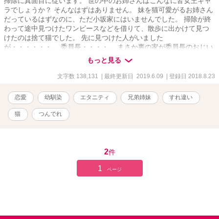
掃除に真面目に従います。 世の中のお姉さんはこんなに皆女王キャ
ラでしょうか？ そんなはずはありません。 妹を猫可愛がるお姉さん
だっているはずなのに、ただ小坂家にはいませんでした。 掃除が終
わって途中見つけたワンピースなどを借りて、散歩に出かけて見つ
けたのは捨て猫でした。 先に見つけた人がいました
が・・・・・・。 委員長・・・・。 まさか裏の家が委員長のおじい
さんの家だなんて知らなかった。 簡単に敷居をまたげない家。 それ
もっと見る
でもすべてが許されていて、とても大切な場所になりました。 クラ
スメートの名木一総（なぎかずさ）君。 委員長としか呼んだことの
文字数 138,131
| 最終更新日 2019.6.09
| 登録日 2018.8.23
ない委員長。 ちょっとづつ仲良くなりながら、中学生の狭い世界で
繰り広げられる可愛いやり取り。 しおりと一総、おじいちゃんと姉
恋愛
幼馴染
エタニティ
兄弟姉妹
すれ違い
かおりと猫たち。 時々、のんびりした話です。
猫
つんでれ
2
件
1
ページ