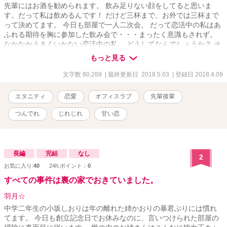
先輩にはお酒を勧められます。 飲み足りない顔をしてると思いま
す。だって私は飲めるんです！ だけど三杯まで、お外では三杯まで
って決めてます。 今日も部屋で一人二次会。 だって恋活中の私はあ
ふれる期待を胸に参加した飲み会で・・・まったく意識もされず。
なかなかうまくいかない恋活中の私。 どうしてなんでしょうか？ そ
んなにダメですか？ 長い間掲げていた恋活中の看板、やっと下ろす
もっと見る
ことが出来ます。 緑のちょっと変な恋愛事情の話です。
文字数 80,289
| 最終更新日 2018.5.03
| 登録日 2018.4.09
エタニティ
恋愛
オフィスラブ
先輩後輩
つんでれ
じれじれ
甘い恋
長編
完結
なし
2
お気に入り:
40
24h.ポイント：
0
すべての事件は裏の家でおきていました。
羽月☆
中学二年生の小坂しおりは年の離れた姉かおりの暴君ぶりには慣れ
てます。 今日も創立記念日でお休みなのに、言いつけられた部屋の