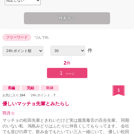
フリーワード
つんでれ
件
2
件
1
ページ
長編
完結
R18
1
お気に入り:
164
24h.ポイント：
7
優しいマッチョ先輩とみたらし
羽月☆
マッチョの松田先輩ときれいだけど実は腹黒毒舌の百合先輩。 同期
のいない私 鴻島みどりはふたりに仲良くしてもらってます。 会社
でも並びの席で、飲み会でもたいてい三人一緒にいて。 優しい松田