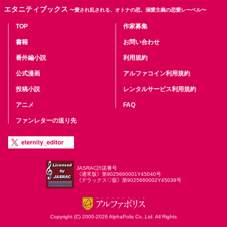
エタニティブックス
〜愛され乱される、オトナの恋。溺愛主義の恋愛レーベル〜
TOP
作家募集
書籍
お問い合わせ
番外編小説
利用規約
公式漫画
アルファコイン利用規約
投稿小説
レンタルサービス利用規約
アニメ
FAQ
ファンレターの送り先
JASRAC許諾番号
《通常版》第9025660001Y45040号
《デラックス♡版》第9025660002Y45038号
Copyright (C) 2000-2026 AlphaPolis Co.,Ltd. All Rights