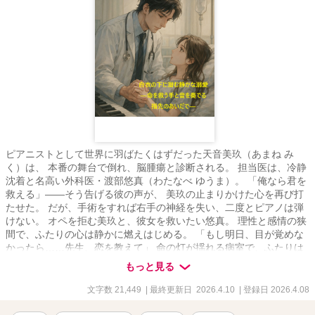
ピアニストとして世界に羽ばたくはずだった天音美玖（あまね み
く）は、 本番の舞台で倒れ、脳腫瘍と診断される。 担当医は、冷静
沈着と名高い外科医・渡部悠真（わたなべ ゆうま）。 「俺なら君を
救える」――そう告げる彼の声が、 美玖の止まりかけた心を再び打
たせた。 だが、手術をすれば右手の神経を失い、二度とピアノは弾
けない。 オペを拒む美玖と、彼女を救いたい悠真。 理性と感情の狭
間で、ふたりの心は静かに燃えはじめる。 「もし明日、目が覚めな
かったら……先生、恋を教えて」 命の灯が揺れる病室で、ふたりは
禁じられた愛を交わす。 失われた音、残された愛。 左手だけで奏で
もっと見る
る旋律が、世界を震わせる。 ――白衣の下に潜むのは、誰よりも静
かで深い溺愛だった。
文字数 21,449
| 最終更新日 2026.4.10
| 登録日 2026.4.08