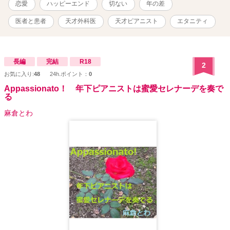
恋愛
ハッピーエンド
切ない
年の差
医者と患者
天才外科医
天才ピアニスト
エタニティ
長編
完結
R18
2
お気に入り:
48
24h.ポイント：
0
Appassionato！ 年下ピアニストは蜜愛セレナーデを奏で
る
麻倉とわ