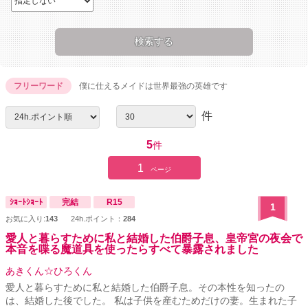
フリーワード
僕に仕えるメイドは世界最強の英雄です
件
5
件
1
ページ
ｼｮｰﾄｼｮｰﾄ
完結
R15
1
お気に入り:
143
24h.ポイント：
284
愛人と暮らすために私と結婚した伯爵子息、皇帝宮の夜会で
本音を喋る魔道具を使ったらすべて暴露されました
あきくん☆ひろくん
愛人と暮らすために私と結婚した伯爵子息。その本性を知ったの
は、結婚した後でした。 私は子供を産むためだけの妻。生まれた子