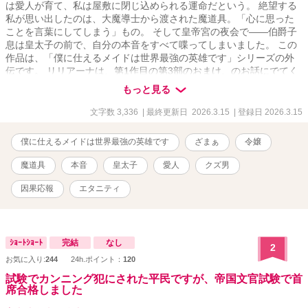
は愛人が育て、私は屋敷に閉じ込められる運命だという。 絶望する
私が思い出したのは、大魔導士から渡された魔道具。「心に思った
ことを言葉にしてしまう」もの。 そして皇帝宮の夜会で――伯爵子
息は皇太子の前で、自分の本音をすべて喋ってしまいました。 この
作品は、「僕に仕えるメイドは世界最強の英雄です」シリーズの外
伝です。 リリアーナは、第1作目の第3部のおまけ、のお話にでてく
る子爵令嬢です。
もっと見る
文字数 3,336
| 最終更新日 2026.3.15
| 登録日 2026.3.15
僕に仕えるメイドは世界最強の英雄です
ざまぁ
令嬢
魔道具
本音
皇太子
愛人
クズ男
因果応報
エタニティ
ｼｮｰﾄｼｮｰﾄ
完結
なし
2
お気に入り:
244
24h.ポイント：
120
試験でカンニング犯にされた平民ですが、帝国文官試験で首
席合格しました