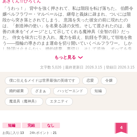
あきくん☆ひろくん
「うわっ！」 背中を強く押されて、私は階段を転げ落ちた。 伯爵令
嬢ベルフラワー・マルベールは、継母と義妹に疎まれ、ついには階
段から突き落とされてしまう。 意識を失った彼女の前に現れたの
は、「創造神の使い」を名乗る謎の女性。そして渡されたのは、最
善の未来を“イメージ”として示してくれる魔神具《全智の目》だっ
た。 侍女を味方に引き入れ、魔力を鍛え、飢饉を予測して領地を救
う――指輪の導きのまま運命を切り開いていくベルフラワー。 しか
し陰謀は止まらない。婚約破棄、裏切り、そして追放。 すべてを失
った彼女が向かった王都で待っていたのは――勇者との運命の出会
もっと見る
いだった。 これは、後にプラチナ帝国の始祖と呼ばれる一人の魔法
使いの、まだ誰も知らない始まりの物語。
文字数 5,026
| 最終更新日 2026.3.15
| 登録日 2026.3.15
僕に仕えるメイドは世界最強の英雄です
恋愛
令嬢
婚約破棄
ざまぁ
ハッピーエンド
短編
魔道具（魔神具）
エタニティ
短編
完結
なし
4
お気に入り:
13
24h.ポイント：
21