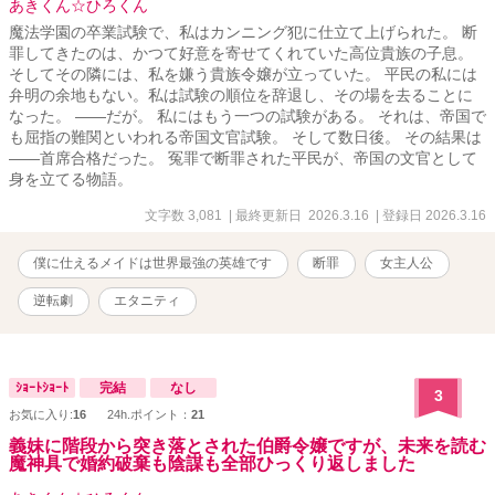
あきくん☆ひろくん
魔法学園の卒業試験で、私はカンニング犯に仕立て上げられた。 断
罪してきたのは、かつて好意を寄せてくれていた高位貴族の子息。
そしてその隣には、私を嫌う貴族令嬢が立っていた。 平民の私には
弁明の余地もない。私は試験の順位を辞退し、その場を去ることに
なった。 ――だが。 私にはもう一つの試験がある。 それは、帝国で
も屈指の難関といわれる帝国文官試験。 そして数日後。 その結果は
――首席合格だった。 冤罪で断罪された平民が、帝国の文官として
身を立てる物語。
文字数 3,081
| 最終更新日 2026.3.16
| 登録日 2026.3.16
僕に仕えるメイドは世界最強の英雄です
断罪
女主人公
逆転劇
エタニティ
ｼｮｰﾄｼｮｰﾄ
完結
なし
3
お気に入り:
16
24h.ポイント：
21
義妹に階段から突き落とされた伯爵令嬢ですが、未来を読む
魔神具で婚約破棄も陰謀も全部ひっくり返しました