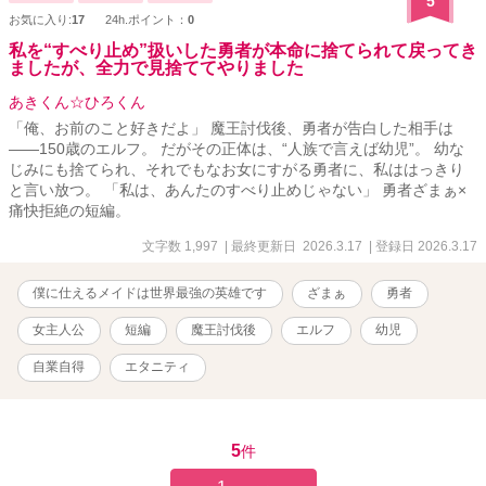
5
お気に入り:
17
24h.ポイント：
0
私を“すべり止め”扱いした勇者が本命に捨てられて戻ってき
ましたが、全力で見捨ててやりました
あきくん☆ひろくん
「俺、お前のこと好きだよ」 魔王討伐後、勇者が告白した相手は
――150歳のエルフ。 だがその正体は、“人族で言えば幼児”。 幼な
じみにも捨てられ、それでもなお女にすがる勇者に、私ははっきり
と言い放つ。 「私は、あんたのすべり止めじゃない」 勇者ざまぁ×
痛快拒絶の短編。
文字数 1,997
| 最終更新日 2026.3.17
| 登録日 2026.3.17
僕に仕えるメイドは世界最強の英雄です
ざまぁ
勇者
女主人公
短編
魔王討伐後
エルフ
幼児
自業自得
エタニティ
5
件