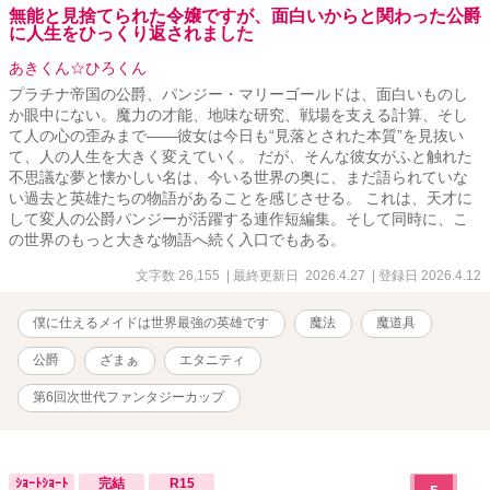
無能と見捨てられた令嬢ですが、面白いからと関わった公爵
に人生をひっくり返されました
あきくん☆ひろくん
プラチナ帝国の公爵、パンジー・マリーゴールドは、面白いものし
か眼中にない。魔力の才能、地味な研究、戦場を支える計算、そし
て人の心の歪みまで――彼女は今日も“見落とされた本質”を見抜い
て、人の人生を大きく変えていく。 だが、そんな彼女がふと触れた
不思議な夢と懐かしい名は、今いる世界の奥に、まだ語られていな
い過去と英雄たちの物語があることを感じさせる。 これは、天才に
して変人の公爵パンジーが活躍する連作短編集。そして同時に、こ
の世界のもっと大きな物語へ続く入口でもある。
文字数 26,155
| 最終更新日 2026.4.27
| 登録日 2026.4.12
僕に仕えるメイドは世界最強の英雄です
魔法
魔道具
公爵
ざまぁ
エタニティ
第6回次世代ファンタジーカップ
ｼｮｰﾄｼｮｰﾄ
完結
R15