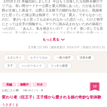
【2018.2.21 本編完結しました】 今はもう没落した元伯爵令嬢のマ
リアは、長い間ガードナー公爵と愛人関係にあった。だがある日公
爵が主催した夜会で、公爵と王女殿下の婚約を告げられた。既婚者
だと思っていた彼は実は独身で、マリアは「愛人」ですらなかった
のだ。 妻がいると思っても止められなかった恋だった。だけど相手
にとっては左手の指輪すら、マリアに踏み込まれないための偽装だ
ったのだ。 「あんた、私を抱きたいの？ どうぞ、使い古しでも良
ければ。私は構わないわ」 傷心のところを現れた青年に自棄になっ
て身を任せたマリアだったが、実はその青年はこの国の第三王子
もっと見る
で……。 意地っ張りで素直になれない、でも根は純粋なヒロイン
が、いつも笑顔ながら実は腹黒？なヒーローに受け止められ、二人
文字数 137,585
| 最終更新日 2018.3.07
| 登録日 2018.1.31
で幸せをつかむまでの物語。
エタニティ
ヒストリカル
一夜の相手
没落令嬢
王子
ハッピーエンド
うっすら腹黒
長編
連載中
R18
10
お気に入り:
95
24h.ポイント：
0
変わり者（狂王子）王子様から愛される娘の奇妙な初体験
うさぎくま