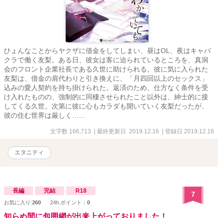
ひょんなことからヤクザに借金をしてしまい、昼はOL、夜はキャバ
クラで働く友梨。ある日、彼女は客に迫られているところを、真洞
会のフロント企業社長である久世に助けられる。彼に気に入られた
友梨は、借金の肩代わりと引き換えに、「月四回以上のセックス」
込みの愛人契約を持ち掛けられた。返済のため、仕方なく条件を受
け入れたものの、強制的に同棲させられたこと以外は、紳士的に接
してくる久世。次第に彼に心もカラダも開いていく友梨だったが、
彼の住む世界は厳しく……
文字数 166,713
| 最終更新日 2019.12.16
| 登録日 2019.12.16
エタニティ
長編
完結
R18
7
お気に入り:
260
24h.ポイント：
0
知らぬ間に包囲網が出来上がっておりました！