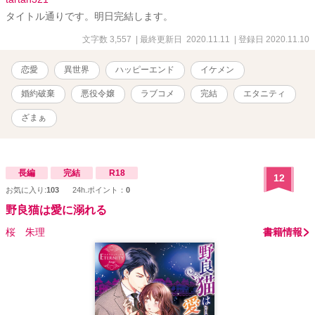
タイトル通りです。明日完結します。
文字数 3,557
| 最終更新日 2020.11.11
| 登録日 2020.11.10
恋愛
異世界
ハッピーエンド
イケメン
婚約破棄
悪役令嬢
ラブコメ
完結
エタニティ
ざまぁ
長編
完結
R18
12
お気に入り:
103
24h.ポイント：
0
野良猫は愛に溺れる
桜 朱理
書籍情報