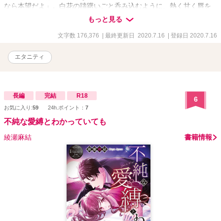
なら本望だよ」。白花の躊躇いごと呑み込むように、熱く甘く唇を
奪う巧。抗いがたい激情に溺れた二人は、世間から後ろ指をさされ
もっと見る
ても、この愛を貫くと誓う――！ とびきり甘美でインモラルな純
愛譚。
文字数 176,376
| 最終更新日 2020.7.16
| 登録日 2020.7.16
エタニティ
長編
完結
R18
6
お気に入り:
59
24h.ポイント：
7
不純な愛縛とわかっていても
綾瀬麻結
書籍情報