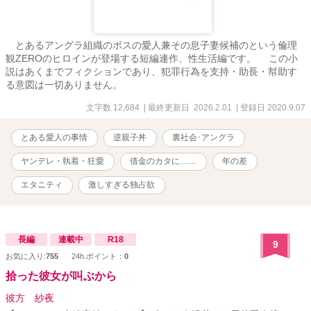
とあるアングラ組織のボスの愛人兼その息子妻候補のという倫理
観ZEROのヒロインが登場する短編連作、性生活編です。 この小
説はあくまでフィクションであり、犯罪行為を支持・助長・幇助す
る意図は一切ありません。
文字数 12,684
| 最終更新日 2026.2.01
| 登録日 2020.9.07
とある愛人の事情
逆親子丼
裏社会･アングラ
ヤンデレ・執着・狂愛
借金のカタに……
年の差
エタニティ
激しすぎる独占欲
長編
連載中
R18
9
お気に入り:
755
24h.ポイント：
0
拾った彼女が叫ぶから
彼方 紗夜