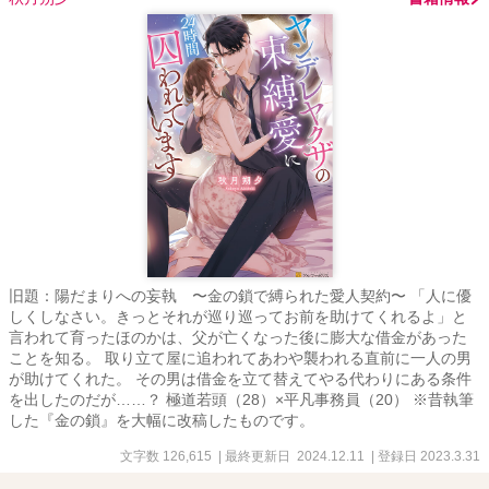
旧題：陽だまりへの妄執 〜金の鎖で縛られた愛人契約〜 「人に優
しくしなさい。きっとそれが巡り巡ってお前を助けてくれるよ」と
言われて育ったほのかは、父が亡くなった後に膨大な借金があった
ことを知る。 取り立て屋に追われてあわや襲われる直前に一人の男
が助けてくれた。 その男は借金を立て替えてやる代わりにある条件
を出したのだが……？ 極道若頭（28）×平凡事務員（20） ※昔執筆
した『金の鎖』を大幅に改稿したものです。
文字数 126,615
| 最終更新日 2024.12.11
| 登録日 2023.3.31