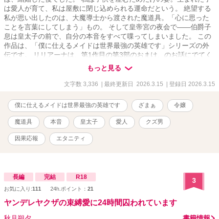
は愛人が育て、私は屋敷に閉じ込められる運命だという。 絶望する
ております。
私が思い出したのは、大魔導士から渡された魔道具。「心に思った
ことを言葉にしてしまう」もの。 そして皇帝宮の夜会で――伯爵子
息は皇太子の前で、自分の本音をすべて喋ってしまいました。 この
作品は、「僕に仕えるメイドは世界最強の英雄です」シリーズの外
伝です。 リリアーナは、第1作目の第3部のおまけ、のお話にでてく
る子爵令嬢です。
もっと見る
文字数 3,336
| 最終更新日 2026.3.15
| 登録日 2026.3.15
僕に仕えるメイドは世界最強の英雄です
ざまぁ
令嬢
魔道具
本音
皇太子
愛人
クズ男
因果応報
エタニティ
長編
完結
R18
3
お気に入り:
111
24h.ポイント：
21
ヤンデレヤクザの束縛愛に24時間囚われています
秋月朔夕
書籍情報