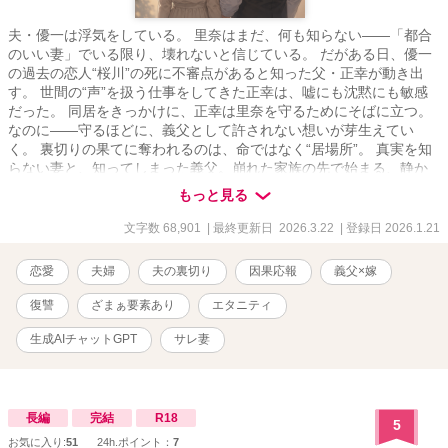
夫・優一は浮気をしている。 里奈はまだ、何も知らない――「都合
のいい妻」でいる限り、壊れないと信じている。 だがある日、優一
の過去の恋人“桜川”の死に不審点があると知った父・正幸が動き出
す。 世間の“声”を扱う仕事をしてきた正幸は、嘘にも沈黙にも敏感
だった。 同居をきっかけに、正幸は里奈を守るためにそばに立つ。
なのに――守るほどに、義父として許されない想いが芽生えてい
く。 裏切りの果てに奪われるのは、命ではなく“居場所”。 真実を知
らない妻と、知ってしまった義父。崩れた家族の先で始まる、静か
な“ざまぁ”と禁断の恋。
もっと見る
文字数 68,901
| 最終更新日 2026.3.22
| 登録日 2026.1.21
恋愛
夫婦
夫の裏切り
因果応報
義父×嫁
復讐
ざまぁ要素あり
エタニティ
生成AIチャットGPT
サレ妻
長編
完結
R18
5
お気に入り:
51
24h.ポイント：
7