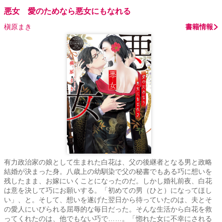
悪女 愛のためなら悪女にもなれる
槇原まき
書籍情報
有力政治家の娘として生まれた白花は、父の後継者となる男と政略
結婚が決まった身。八歳上の幼馴染で父の秘書でもある巧に想いを
残したまま、お嫁にいくことになったのだ。しかし婚礼前夜、白花
は意を決して巧にお願いする。「初めての男（ひと）になってほし
い」、と。そして、想いを遂げた翌日から待っていたのは、夫とそ
の愛人にいびられる屈辱的な毎日だった。そんな生活から白花を救
ってくれたのは、他でもない巧で……。「惚れた女に不幸にされる