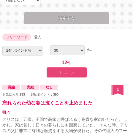
フリーワード
愛人
件
12
件
1
ページ
長編
完結
なし
1
お気に入り:
993
24h.ポイント：
390
忘れられた幼な妻は泣くことを止めました
帆々
アリスは十五歳。王国で高家と呼ばれるう高貴な家の姫だった。し
かし、家は貧しく日々の暮らしにも困窮していた。 そんな時、アリ
スの父に非常に有利な融資をする人物が現れた。その代理人のフー