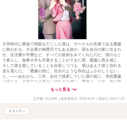
大学時代に事故で両親を亡くした環は、サークルの先輩である鷹藤
に救われる。大企業の御曹司でもある彼が、環を自分の家に住まわ
せ、生活費や学費など、すべての面倒をみてくれたのだ。彼のもと
で暮らし、無事大学も卒業することができた環。鷹藤に恩を感じ、
そして彼を愛していることを自覚しつつも、環はあえて彼と別れる
道を選んだ。「鷹藤の傍に、自分のような存在はふさわしくない」
と。――あれから、三年。会社で残業していた環の前に、突然鷹藤
が現れる。不意打ちの再会に混乱する環に、鷹藤は「お前、俺の愛
人になれ」という、不埒すぎる命令を告げてきて……
もっと見る
文字数 151,088
| 最終更新日 2020.8.04
| 登録日 2020.7.02
エタニティ