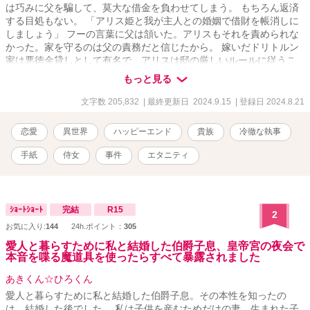
は巧みに父を騙して、莫大な借金を負わせてしまう。 もちろん返済
する目処もない。 「アリス姫と我が主人との婚姻で借財を帳消しに
しましょう」 フーの言葉に父は頷いた。アリスもそれを責められな
かった。家を守るのは父の責務だと信じたから。 嫁いだドリトルン
家は悪徳金貸しとして有名で、アリスは邸の厳しいルールに従うこ
とになる。フーは彼女を監視し自由を許さない。そんな中、夫の愛
もっと見る
人が邸に迎え入れることを知る。彼女は庭の隅の離れ住まいを強い
られているのに。アリスは嘆き悲しむが、フーに強く諌められてう
文字数 205,832
| 最終更新日 2024.9.15
| 登録日 2024.8.21
なだれて受け入れた。 「ご実家への援助はご心配なく。ここでの悪
くないお暮らしも保証しましょう」 そういう経緯を仲良しのはとこ
恋愛
異世界
ハッピーエンド
貴族
冷徹な執事
に打ち明けた。晩餐に招かれ、久しぶりに心の落ち着く時間を過ご
した。その席にははとこ夫妻の友人のロエルもいて、彼女に彼の掘
手紙
侍女
事件
エタニティ
った珍しい鉱石を見せてくれた。しかし迎えに現れたフーが、和や
かな夜をぶち壊してしまう。彼女を庇うはとこを咎め、フーの無礼
を責めたロエルにまで痛烈な侮蔑を吐き捨てた。 厳しい婚家のルー
ルに縛られ、アリスは外出もままならない。 それから五年の月日が
ｼｮｰﾄｼｮｰﾄ
完結
R15
2
流れ、ひょんなことからロエルに再会することになった。金髪の端
お気に入り:
144
24h.ポイント：
305
正な紳士の彼は、彼女に問いかけた。 「お幸せですか？」 アリスは
それに答えられずにそのまま別れた。しかし、その言葉が彼の優し
愛人と暮らすために私と結婚した伯爵子息、皇帝宮の夜会で
本音を喋る魔道具を使ったらすべて暴露されました
かった印象と共に尾を引いて、彼女の中に残っていく＿＿＿＿＿＿
＿。 世間知らずの高貴な姫とやや強引な公爵家の子息のじれじれな
あきくん☆ひろくん
ラブストーリーです。 古風な恋愛物語をお好きな方にお読みいただ
愛人と暮らすために私と結婚した伯爵子息。その本性を知ったの
けますと幸いです。 ハッピーエンドを心がけております。読後感の
は、結婚した後でした。 私は子供を産むためだけの妻。生まれた子
いい物語を努めます。 ※小説家になろう様にも投稿させていただい