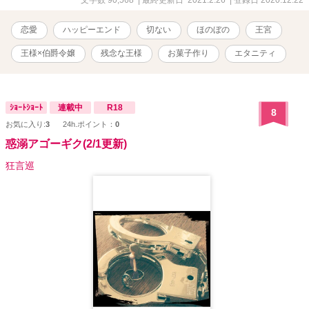
恋愛
ハッピーエンド
切ない
ほのぼの
王宮
王様×伯爵令嬢
残念な王様
お菓子作り
エタニティ
ｼｮｰﾄｼｮｰﾄ
連載中
R18
8
お気に入り:
3
24h.ポイント：
0
惑溺アゴーギク(2/1更新)
狂言巡