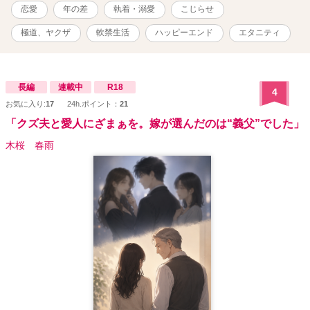
恋愛
年の差
執着・溺愛
こじらせ
極道、ヤクザ
軟禁生活
ハッピーエンド
エタニティ
長編
連載中
R18
4
お気に入り:
17
24h.ポイント：
21
「クズ夫と愛人にざまぁを。嫁が選んだのは“義父”でした」
木桜 春雨