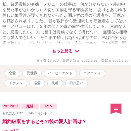
私、貧乏貴族の令嬢、メリューの仕事は、何か分からない（扉の中
を見た事がないから）大切な宝物を守る守護者だ。 ありとあらゆる
美しい姫君達が護りきれなかった…開かずの扉の守護者を、王家か
ら打診され承りました。 皆が数日から数週間しか守護者をしてない
中、メリューはもう２年の間この扉の前で生活している。 素敵な人
と、恋愛したい。 別に相手は貴族でなくて構わない。 無理なら後妻
でも愛人でもいい。 そこまで酷くはないはずなのに、私は誰からも
選ばれない。 そんなメリューはすでに〝彼〟のもの。光の精霊、闇
の精霊を従えさせ、王国中、国外、全ての人から憧れと畏怖を抱か
もっと見る
せる美貌の第三王子。 第三王子からの愛は歪んでいて。とんでもな
い初体験と事実を受けることに。 ちょっと拗れた愛欲の物語。前
文字数 13,920
| 最終更新日 2021.2.28
| 登録日 2021.2.20
編、中編、後編で完結。
恋愛
異世界
ハッピーエンド
エタニティ
イケメン
溺愛
執着
両片思い
ｼｮｰﾄｼｮｰﾄ
完結
R15
11
お気に入り:
27
24h.ポイント：
0
婚約破棄をするとその後の愛人計画は？
tartan321