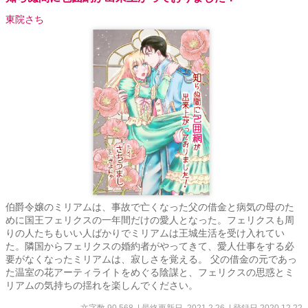
東院さち
伯爵令嬢のミリアムは、事故で亡くなった父の借金と病気の母のた
めに国王フェリクスの一年間だけの愛人となった。フェリクスも周
りの人たちもいい人ばかりでミリアムは王城生活を受け入れてい
た。隣国からフェリクスの婚約者がやってきて、愛人仕事をする必
要がなくなったミリアムは、寂しさを覚える。 父の借金の元であっ
た温室の花アーティライトをめぐる陰謀と、フェリクスの思惑とミ
リアムの気持ちの揺れを楽しんでください。
文字数 90,568
| 最終更新日 2021.2.26
| 登録日 2020.12.22