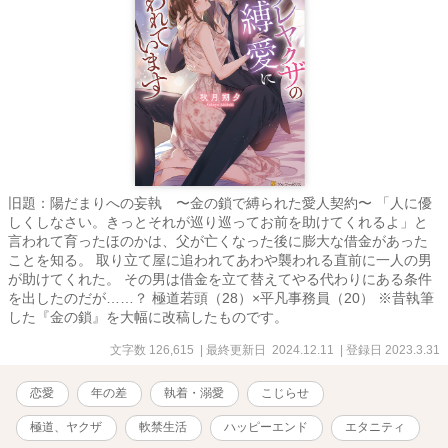
旧題：陽だまりへの妄執 〜金の鎖で縛られた愛人契約〜 「人に優
しくしなさい。きっとそれが巡り巡ってお前を助けてくれるよ」と
言われて育ったほのかは、父が亡くなった後に膨大な借金があった
ことを知る。 取り立て屋に追われてあわや襲われる直前に一人の男
が助けてくれた。 その男は借金を立て替えてやる代わりにある条件
を出したのだが……？ 極道若頭（28）×平凡事務員（20） ※昔執筆
した『金の鎖』を大幅に改稿したものです。
文字数 126,615
| 最終更新日 2024.12.11
| 登録日 2023.3.31
恋愛
年の差
執着・溺愛
こじらせ
極道、ヤクザ
軟禁生活
ハッピーエンド
エタニティ