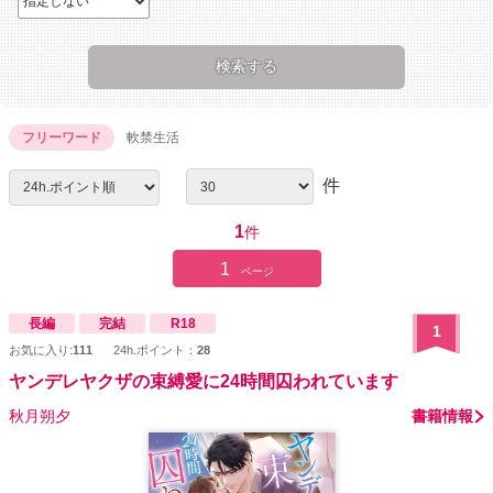
フリーワード
軟禁生活
件
1
件
1
ページ
長編
完結
R18
1
お気に入り:
111
24h.ポイント：
28
ヤンデレヤクザの束縛愛に24時間囚われています
秋月朔夕
書籍情報