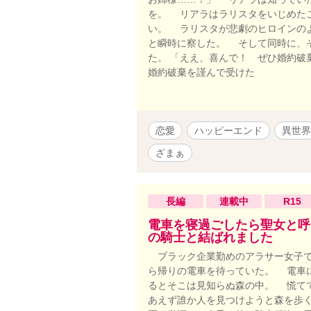
を。 リアラはラリスタをいじめた
い。 ラリスタが悲劇のヒロインの
と瞬時に察した。 そして同時に、
た。 「ええ、喜んで！ ぜひ婚約
婚約破棄を謹んで受けた
恋愛
ハッピーエンド
異世界
ざまぁ
長編
連載中
R15
電車を寝過ごしたら聖女と呼
の騎士と結ばれました
ブラック企業勤めのアラサー女子で
ら帰りの電車を待っていた。 電車
るとそこは見知らぬ森の中。 慌て
あえず誰か人を見つけようと森を歩