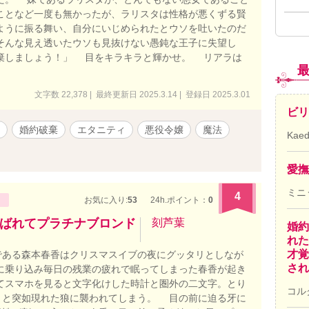
ことなど一度も無かったが、ラリスタは性格が悪くずる賢
ように振る舞い、自分にいじめられたとウソを吐いたのだ
そんな見え透いたウソも見抜けない愚鈍な王子に失望し
破棄しましょう！」 目をキラキラと輝かせ。 リアラは
文字数 22,378 | 最終更新日 2025.3.14 | 登録日 2025.3.01
ビリ
婚約破棄
エタニティ
悪役令嬢
魔法
Kae
愛撫
ミニ
4
お気に入り:
53
24h.ポイント：
0
ばれてプラチナブロンド
刻芦葉
婚約
れた
才覚
ある森本春香はクリスマスイブの夜にグッタリとしなが
され
に乗り込み毎日の残業の疲れで眠ってしまった春香が起き
てスマホを見ると文字化けした時計と圏外の二文字。とり
コル
くと突如現れた狼に襲われてしまう。 目の前に迫る牙に