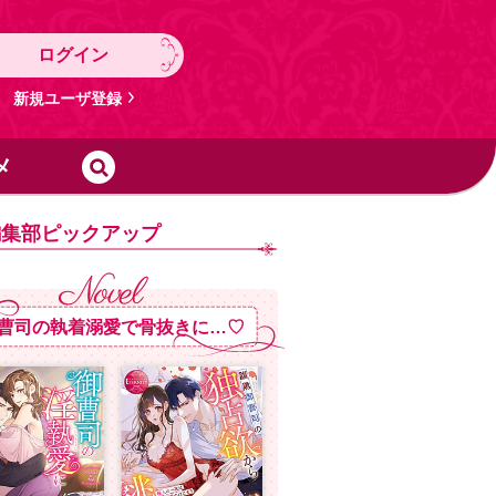
ログイン
新規ユーザ登録
メ
編集部ピックアップ
曹司の執着溺愛で骨抜きに…♡