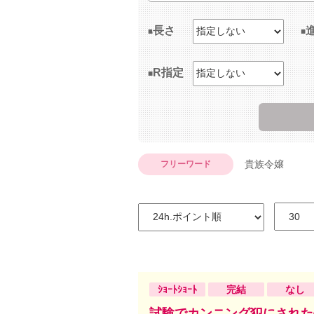
長さ
R指定
貴族令嬢
フリーワード
ｼｮｰﾄｼｮｰﾄ
完結
なし
試験でカンニング犯にされた