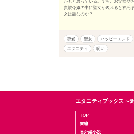
かもと思っている。でも、お父様や
貴族令嬢の中に聖女が現れると神託
女は誰なのか？
恋愛
聖女
ハッピーエンド
エタニティ
呪い
エタニティブックス
〜愛
TOP
書籍
番外編小説