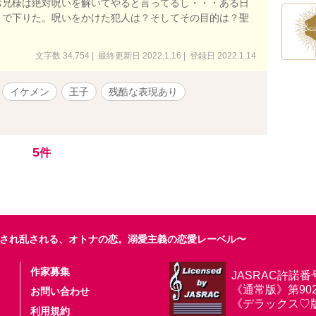
お兄様は絶対呪いを解いてやると言ってるし・・・ある日
まで下りた。呪いをかけた犯人は？そしてその目的は？聖
文字数 34,754 | 最終更新日 2022.1.16 | 登録日 2022.1.14
イケメン
王子
残酷な表現あり
5
件
され乱される、オトナの恋。溺愛主義の恋愛レーベル〜
作家募集
JASRAC許諾番
《通常版》第9025
お問い合わせ
《デラックス♡版》第
利用規約