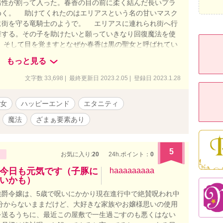
男性が割って入った。春香の目の前に柔く結んだ長いプラ
めく。 助けてくれたのはエリアスという名の甘いマスク
に街を守る竜騎士のようで。 エリアスに連れられ街へ行
撃する。その子を助けたいと願っていきなり回復魔法を使
 そして目を覚ますとなぜか春香は黒の聖女と呼ばれてい
んだアラサー女子が権力者達に気に入られたり、治療院で
もっと見る
れたり、見た目王子様な癖して初心な竜騎士と恋愛したり
文字数 33,698 | 最終更新日 2023.2.05 | 登録日 2023.1.28
女
ハッピーエンド
エタニティ
魔法
ざまぁ要素あり
5
お気に入り:
20
24h.ポイント：
0
今日も元気です（子豚に
haaaaaaaaa
いかも）
侯爵令嬢は、5歳で呪いにかかり現在進行中で絶賛呪われ中
分からないままだけど、大好きな家族やお嬢様思いの使用
を送るうちに、最近この屋敷で一生過ごすのも悪くはない