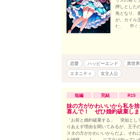
リスの前で
押しとした
免となり、
が、カイル
む。 早く
くるロウナ
恋愛
ハッピーエンド
異世界
エタニティ
女主人公
短編
完結
R15
妹の方がかわいいから私を捨
喜んで！ ぜひ婚約破棄しま
「お前と婚約破棄する」 突如とし
りあえず理由を聞いてみるが、王子の
スタの方がかわいいからだよ。それに
お姉様……！」 リアラは知ってい