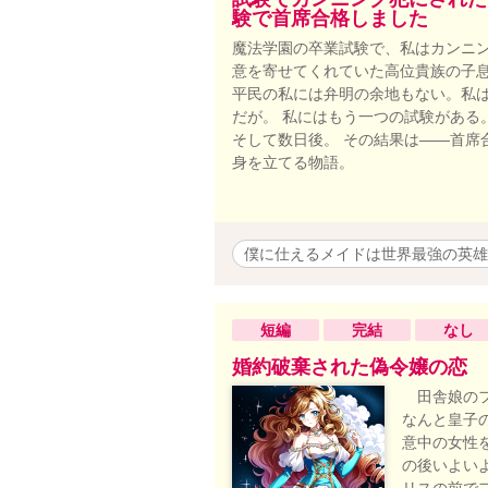
験で首席合格しました
魔法学園の卒業試験で、私はカンニン
意を寄せてくれていた高位貴族の子
平民の私には弁明の余地もない。私は
だが。 私にはもう一つの試験がある
そして数日後。 その結果は――首席
身を立てる物語。
僕に仕えるメイドは世界最強の英雄
短編
完結
なし
婚約破棄された偽令嬢の恋
田舎娘のフ
なんと皇子
意中の女性
の後いよい