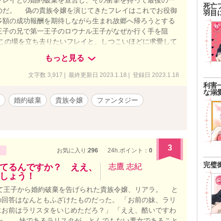
フレイとの婚約破棄を宣言し、その衝撃を持って最後の一
死亡
のだ。 偽の貴族令嬢を演じてきたフレイはこれでお役御
羽目
多額の成功報酬を期待しながら生まれ故郷へ帰ろうとする
王子の兄で第一王子のロウナル王子がなぜか行く手を阻
この場を立ち去りたいフレイと、しつこいほどに求愛して
ル王子との押し問答はどういう結末をたどるのだろうか。
もっと見る
文字数 3,917 | 最終更新日 2023.1.18 | 登録日 2023.1.18
利害
な溺
婚約破棄
貴族令嬢
ファンタジー
3
お気に入り:
296
24h.ポイント：
0
完璧
てるんですか？ ええ、
志鷹 志紀
しょう！
て王子から婚約破棄を告げられた貴族令嬢、リアラ。 と
回答はなんともふざけたものだった。 「お前の妹、ラリ
お前はラリスタをいじめただろ？」 「ええ、酷いですわ
た。 妹であるラリスタが、とんでもない悪女であること