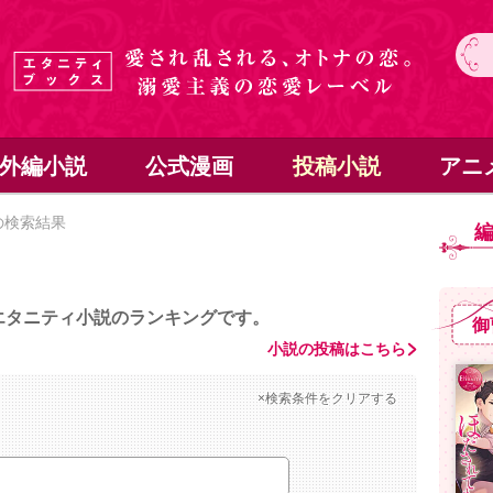
外編小説
公式漫画
投稿小説
アニ
の検索結果
エタニティ小説のランキングです。
御
小説の投稿はこちら
×検索条件をクリアする