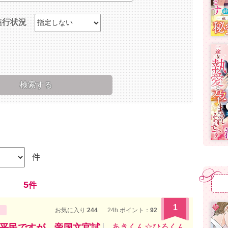
進行状況
件
5
件
1
お気に入り:
244
24h.ポイント：
92
平民ですが、帝国文官試
あきくん☆ひろくん