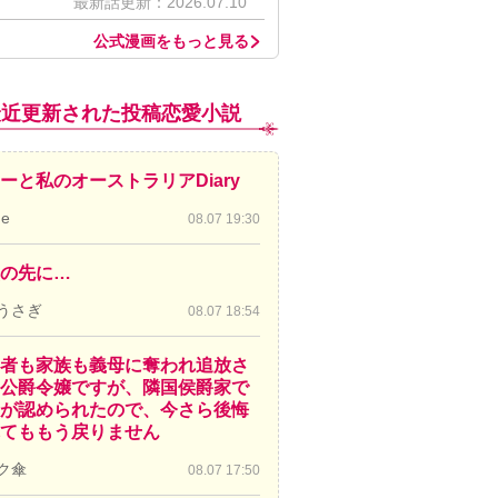
最新話更新：2026.07.10
公式漫画をもっと見る
最近更新された投稿恋愛小説
ーと私のオーストラリアDiary
de
08.07 19:30
の先に…
うさぎ
08.07 18:54
者も家族も義母に奪われ追放さ
公爵令嬢ですが、隣国侯爵家で
が認められたので、今さら後悔
てももう戻りません
ク傘
08.07 17:50