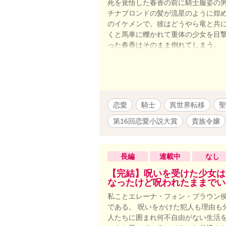
死を覚悟した春香の前に騎士服姿の
チナブロンドの髪が流星のように煌
のイケメンで。彼はどうやら竜と共
くと馬車に轢かれて重体の少女を目
った春香はそのまま倒れてしまう。
た。 これは突然異世界へと迷い込
患者を治したり、お料理をして喜ば
するお話です。
恋愛
騎士
異世界転移
聖
第16回恋愛小説大賞
貴族令嬢
長編
連載中
なし
【完結】呪いを受けた少女は
なったけど呪われたままでい
私ことエレーナ・フォン・ブラウン
である。 呪いをかけた犯人も理由も
人たちに囲まれ何不自由がない生活