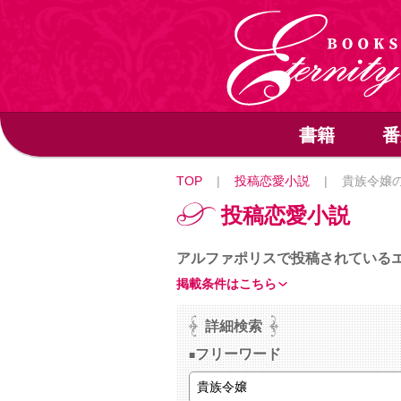
書籍
番
TOP
|
投稿恋愛小説
|
貴族令嬢
投稿恋愛小説
アルファポリスで投稿されている
掲載条件はこちら
詳細検索
フリーワード