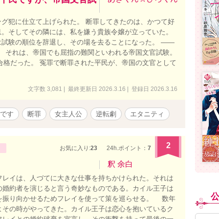
グ犯に仕立て上げられた。 断罪してきたのは、かつて好
息。そしてその隣には、私を嫌う貴族令嬢が立っていた。
試験の順位を辞退し、その場を去ることになった。 ――
。 それは、帝国でも屈指の難関といわれる帝国文官試験。
合格だった。 冤罪で断罪された平民が、帝国の文官として
文字数 3,081 | 最終更新日 2026.3.16 | 登録日 2026.3.16
です
断罪
女主人公
逆転劇
エタニティ
2
お気に入り:
23
24h.ポイント：
7
釈 余白
レイは、人づてに大きな仕事を持ちかけられた。それは
の婚約者を演じると言う奇妙なものである。カイル王子は
を振り向かせるためフレイを使って策を巡らせる。 数年
よその時がやってきた。カイル王子は恋心を抱いているク