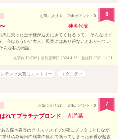
6
お気に入り:
4
24h.ポイント：
0
〜
神名代洸
白馬に乗った王子様が迎えにきてくれるって。 そんなはず
が、今はもういい大人。現実にはあり得ないとわかってい
 そんな私の物語。
文字数 19,709 | 最終更新日 2024.4.15 | 登録日 2021.11.21
コンテンツ大賞にエントリー
エタニティ
7
お気に入り:
53
24h.ポイント：
0
ばれてプラチナブロンド
刻芦葉
ある森本春香はクリスマスイブの夜にグッタリとしなが
に乗り込み毎日の残業の疲れで眠ってしまった春香が起き