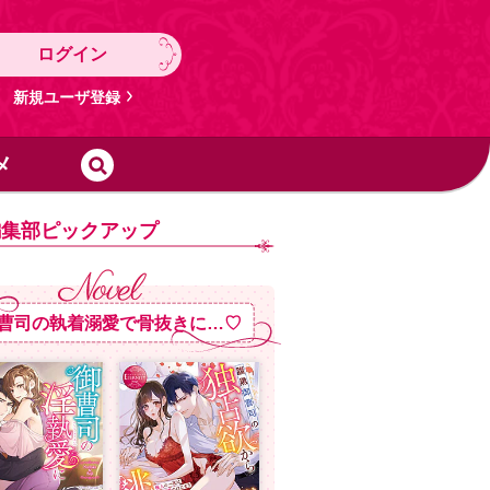
ログイン
新規ユーザ登録
メ
編集部ピックアップ
曹司の執着溺愛で骨抜きに…♡