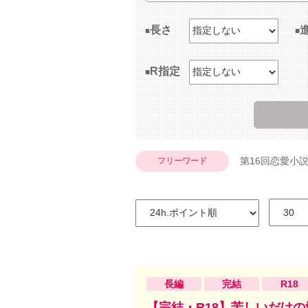
長さ
R指定
第16回恋愛小
フリーワード
長編
完結
R18
【完結・R18】苦しいだけ