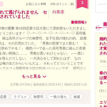
3
お気に入り:
578
24h.ポイント：
21
れて逃げられません セ
白亜凛
されていました
書籍情報
専務の憂鬱 第16回恋愛小説大賞にて奨励賞をいただきまし
うございます！ ♡･･*･･♡･･*･･♡･･*･･♡･･*･･♡ 高司颯
。 彼は高司グループの御曹司。女子社員の憧れの的。 総務
婚約
香は、その日荒れていた。 「専務の部屋でまだ飲む！ じ
れた
才覚
社辞めてやる！」 偶然バーで会った高司専務に絡んだ杏香
され
ま深い関係に……。 専務が悪いわけじゃない。 ――悪い
を恨んだりしない。 一大決心をして別れたはず、 なの
コル
前は俺の女だからいいんだよ」 それってどういうことです
ーズカフェ掲載同名小説のR18バージョンです。 描写はソ
春の
、苦手な方はすみません。
もっと見る
は愛
る～
文字数 147,918 | 最終更新日 2025.4.07 | 登録日 2023.1.14
けい
恋愛
ラブコメ
御曹司
一夜の過ち
秘書
エリ