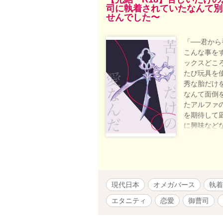
司に執着されていたなんて別
せんでした〜
「──君か
こんな事を
ックスどこ
たび玩具を
秀な胎だけ
なんて面倒
たアルファ
を期待して
に興味など
憎だった。
も項を噛む。
更新します 
恋愛小説大
奨励賞をい
現代日本
オメガバース
執着
ました！
エタニティ
恋愛
御曹司