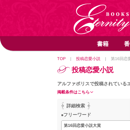
書籍
番
TOP
|
投稿恋愛小説
|
第16回恋
投稿恋愛小説
アルファポリスで投稿されている
掲載条件はこちら
詳細検索
フリーワード