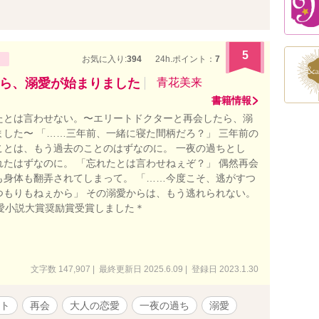
郎が筆を折りかけた原因を作った師匠に会いに行き、その
。 そして、迎えた個展では藍が取った行動で、夫婦の絆が
り……＜一部完結＞ ✦直感で結婚した相性抜群らぶらぶ夫
5
3年第16回恋愛小説大賞にて奨励賞をいただきました！応援あ
お気に入り:
394
24h.ポイント：
7
いました！ ⚠えっちが書きたくて(動機)書いたのでえっ
ら、溺愛が始まりました
青花美来
ません ⚠あらすじやタグで自衛してください →番外編③
書籍情報
いがありますので苦手な方は回れ右でお願いします 誤字報
うございます！大変助かります汗 誤字修正などは適宜対応
たとは言わせない。〜エリートドクターと再会したら、溺
は各エピソード追加します。完結まで毎日22時に2話ずつ
ました〜 「……三年前、一緒に寝た間柄だろ？」 三年前の
ます 予告なしでＲシーンあります よろしくお願いします
ことは、もう過去のことのはずなのに。 一夜の過ちとし
8話
れたはずなのに。 「忘れたとは言わせねぇぞ？」 偶然再会
も身体も翻弄されてしまって。 「……今度こそ、逃がすつ
つもりもねぇから」 その溺愛からは、もう逃れられない。
恋愛小説大賞奨励賞受賞しました＊
文字数 147,907 | 最終更新日 2025.6.09 | 登録日 2023.1.30
ト
再会
大人の恋愛
一夜の過ち
溺愛