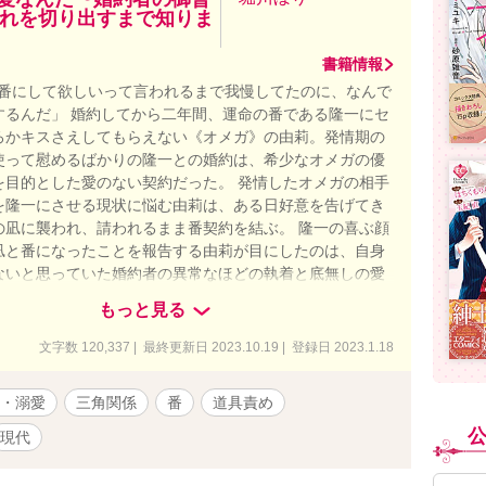
れを切り出すまで知りま
書籍情報
ら番にして欲しいって言われるまで我慢してたのに、なんで
するんだ」 婚約してから二年間、運命の番である隆一にセ
ろかキスさえしてもらえない《オメガ》の由莉。発情期の
使って慰めるばかりの隆一との婚約は、希少なオメガの優
を目的とした愛のない契約だった。 発情したオメガの相手
を隆一にさせる現状に悩む由莉は、ある日好意を告げてき
の凪に襲われ、請われるまま番契約を結ぶ。 隆一の喜ぶ顔
凪と番になったことを報告する由莉が目にしたのは、自身
ないと思っていた婚約者の異常なほどの執着と底無しの愛
 ぼろぼろ泣きながら由莉を手酷く抱く隆一は、何度も何度
もっと見る
 「──俺の方がずっと愛してる」 ※毎日20時に一話ずつ
※ムーンライトノベルズでも投稿しております ※第16回
文字数 120,337 | 最終更新日 2023.10.19 | 登録日 2023.1.18
賞にエントリーしております。よろしくお願いします。→
ただきました！たくさんの応援や投票、ありがとうござい
・溺愛
三角関係
番
道具責め
現代