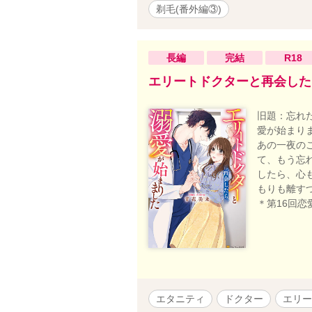
剃毛(番外編③)
介で、舜太
真実を知る
より深くな
婦✦ 202
長編
完結
R18
りがとうござ
エリートドクターと再会した
ちしかして
に剃毛ぷれ
告ありがと
旧題：忘れ
一旦完結後
愛が始まり
予約投稿し
あの一夜の
（一旦完結4
て、もう忘
したら、心
もりも離す
＊第16回
エタニティ
ドクター
エリー