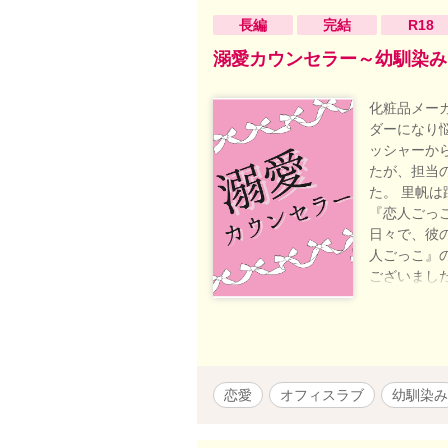
長編
完結
R18
溺愛カウンセラー～幼馴染み
化粧品メー
ダーになり
ッシャーか
たが、担当
た。 里帆
『恋人ごっ
日々で、彼
人ごっこ』
ございまし
※「第16
入れてくだ
恋愛
オフィスラブ
幼馴染み