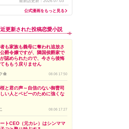
最新話更新：2026.07.03
公式漫画をもっと見る
最近更新された投稿恋愛小説
者も家族も義母に奪われ追放さ
公爵令嬢ですが、隣国侯爵家で
が認められたので、今さら後悔
てももう戻りません
ク傘
08.06 17:50
桜と君の声～自信のない御曹司
しい人とベビーのために強くな
こ
08.06 17:27
ートCEO（元カレ）はシンママ