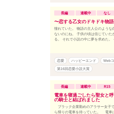
長編
連載中
なし
〜恋する乙女のドキドキ物語
憧れていた。 物語の主人公のような
ないのにね。 子供の頃は信じていた
る。 それで小説の中に夢を求めた。
恋愛
ハッピーエンド
Web
第16回恋愛小説大賞
長編
連載中
R15
電車を寝過ごしたら聖女と呼
の騎士と結ばれました
ブラック企業勤めのアラサー女子で
ら帰りの電車を待っていた。 電車