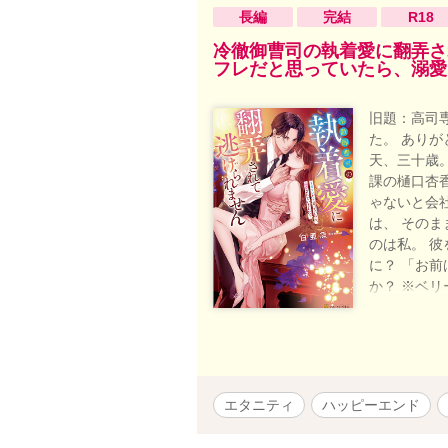
長編
完結
R18
冷徹御曹司の執着愛に翻弄さ
フレだと思っていたら、溺愛
旧題：高司
た。 ありがと
天、三十歳
課の樋口杏
ゃないと会
は、 そのま
のは私。 彼
に？ 「お
か？ ※ベリ
フトですが
エタニティ
ハッピーエンド