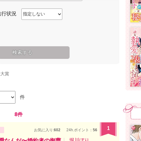
進行状況
説大賞
件
8
件
1
お気に入り:
602
24h.ポイント：
56
の愛なんだ〜婚約者の御曹
堀川ぼり