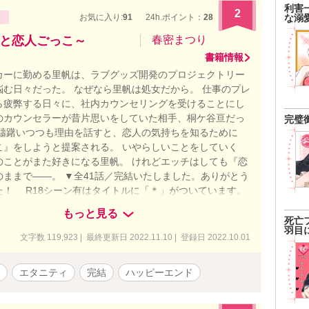
利害
2
な溺
お気に入り:
91
24h.ポイント：
28
と恋人ごっこ～
春密まつり
書籍情報
カーに勤める里帆は、ラブグッズ開発のプロジェクトリー
悩む日々だった。 なぜなら里帆は処女だから。 仕事のプレ
ら疲弊する日々に、社内カウンセリングを受けることにし
のカウンセラーが昔片思いをしていた相手、桐ケ谷亘だっ
完璧
は躊躇いつつも理由を話すと、恋人の気持ちを知るために
こ』をしようと提案される。 いやらしいことをしていく
のことがまた好きになる里帆。 けれどエッチはしても『恋
のままで――。 ▼全41話／完結いたしました。ありがとう
た！ R18シーン有はタイトルに「＊」がついています。
回恋愛小説大賞」奨励賞を頂戴いたしました。 ポイントを
もっと見る
さった方、ありがとうございました！
死亡
羽目
文字数 119,923 | 最終更新日 2022.11.10 | 登録日 2022.10.01
エタニティ
完結
ハッピーエンド