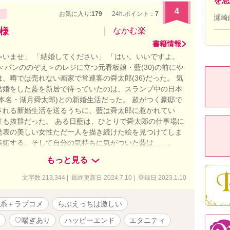
を息
4
お気に入り:
179
24h.ポイント：
7
瀬崎
様
なかむ楽
書籍情報
ゃいませ」 「結婚してください」 「はい。いいですよ。
＜パンののぞえ＞のレジに立つ元看板娘・藍(30)の前にや
、噂では売れない画家で常連客の舜太郎(36)だった。 気
結婚をした藍を新居で待っていたのは、スランプ中の日本
本名・湖月舜太郎)との新婚生活だった。 超がつく豪邸で
される新婚生活を送るうちに、藍は舜太郎に惹かれてい
性も抜群だった。 ある日藍は、ひとりで舜太郎の仕事場に
発表の美しい女性ただ一人を描き続けた絵を見つけてしま
嫉妬する。そして自分の気持ちに気がついた藍は……。
月夫婦の恋愛模様✦ ２章 湖月夫婦の問題解決 ✦07✦深
もっと見る
て。愛しい人。 身も心も両思いになった藍は、元カレと偶
トーキング）し「やり直さないか」と言われるが── 藍は
文字数 213,344 | 最終更新日 2024.7.10 | 登録日 2023.1.10
カレとのトラブルで会社を退職した過去を話す。嫉妬する
れさせてほしい藍の夜は ✦08✦嵐：愛情表現が斜め上で
系＋ラブコメ
らぶえっちは激しい
やって来た舜太郎の祖母・花蓮から「子を作るまで嫁じゃな
われてしまい？ 花蓮に振り回される藍と、藍不足の舜太
♡喘ぎあり
ハッピーエンド
エタニティ
て……？ ✦09✦恋人以上、夫婦以上です。 藍は花蓮の紹