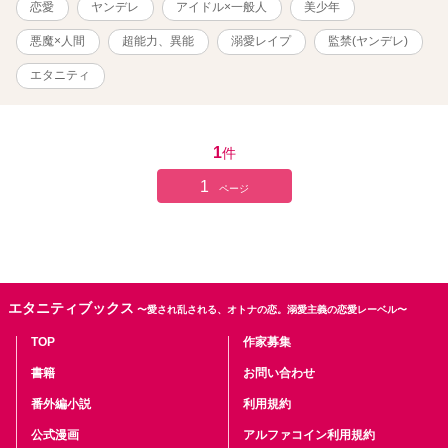
恋愛
ヤンデレ
アイドル×一般人
美少年
ンは絶対に嫌だと言い張り、所有するタワマンの最上階の1室に桃を
誘拐する。 「俺、桃さんのことずーっと好きだったよ。また俺から
悪魔×人間
超能力、異能
溺愛レイプ
監禁(ヤンデレ)
離れようとするなんて酷い人。今度こそ一緒にいようね。たっぷり
愛してあげる」 ミステリアスなヤンデレ美少年アイドル×限界ドル
エタニティ
オタOLのコメディ時々ファンタジーホラーなヤンデレラブストーリ
ーです。 ※のついているタイトルは性描写表現があります。 BAD
ルートはシオンの過去編終了から分岐してます。 ハッピールートは
桃の思い出からそのままお読みください。BADエンドルートはこれ
1
件
から更新していきます ムーンライトノベルスにも同じものを連載
1
しています。
ページ
エタニティブックス
〜愛され乱される、オトナの恋。溺愛主義の恋愛レーベル〜
TOP
作家募集
書籍
お問い合わせ
番外編小説
利用規約
公式漫画
アルファコイン利用規約