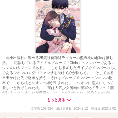
弱小出版社に勤める25歳社畜雑誌ライターの熊野桃の趣味は推し
活。 応援しているアイドルグループ『Cielo』のメンバーであるコ
ウくんの大ファンである。 しかし参加したライブでメンバーの1人
であるシオンのエグいファンサを受けて心が揺らぐ。 そしてある
日出かけた先で財布を拾う。それはグループメンバーのシオンの財
布でここから桃とシオンの縁が生まれた。 シオンに恋人になって
欲しいと告げられた桃。 実は人気少女漫画の実写化ドラマの主演
が決まったシオンだが恋愛をしたことがなかった。役作りのために
信頼できる女性と恋人ごっこをしたいと桃に申し出たのだ。 桃
もっと見る
は悩むが推しであるコウとの縁ができる事とシオンの押しに負けて
付き合う事を決意する。 現役高校生とは思えないほどのシオンの
文字数 108,924
| 最終更新日 2024.8.12
| 登録日 2023.8.02
スパダリっぷりに桃はときめくと同時に9歳年下の男の子と付き合う
事に罪悪感を感じていた。ついに桃はシオンに別れを告げるがシオ