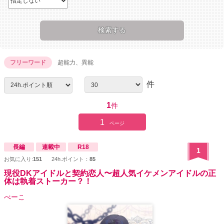
フリーワード
超能力、異能
件
1
件
1
ページ
長編
連載中
R18
1
お気に入り:
151
24h.ポイント：
85
現役DKアイドルと契約恋人〜超人気イケメンアイドルの正
体は執着ストーカー？！
べーこ