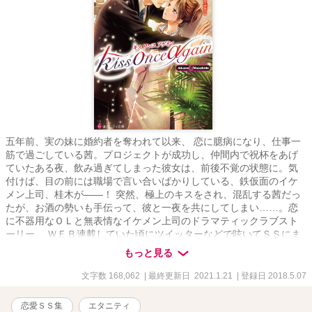
五年前、実の妹に婚約者を奪われて以来、 恋に臆病になり、仕事一
筋で過ごしている茜。プロジェクトが成功し、仲間内で祝杯をあげ
ていたある夜、飲み過ぎてしまった彼女は、前後不覚の状態に。気
付けば、目の前には職場で言い合いばかりしている、鉄仮面のイケ
メン上司、桂木が――！ 突然、極上のキスをされ、混乱する茜だっ
たが、お酒の勢いも手伝って、彼と一夜を共にしてしまい……。恋
に不器用なＯＬと無表情なイケメン上司のドラマティックラブスト
ーリー。 ＷＥＢ連載していた頃にツイッターなどで呟いてＳＳにま
とめていたデーターが出てきたので転載です。 ムーンライトノベル
もっと見る
ズ様にも一時期、番外編として掲載してました。 本当に短いＳＳの
み。
文字数 168,062
| 最終更新日 2021.1.21
| 登録日 2018.5.07
恋愛ＳＳ集
エタニティ