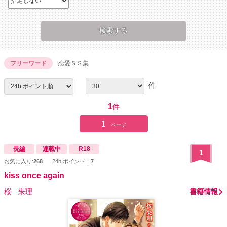
フリーワード
恋愛ＳＳ集
件
1
件
1
ページ
長編
連載中
R18
1
お気に入り:
268
24h.ポイント：
7
kiss once again
桜 朱理
書籍情報