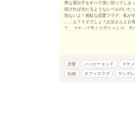
秀な遺伝子をすべて使い切ってしまっ
投げれば当たるようなレベルのいたっ
危ないよ！無駄な恋愛フラグ、私がす
……え？うそでしょ？お父さんとお
て。 それって私とお兄ちゃんが、赤
冗談でしょう！？！？！？ しかも
恋愛
ハッピーエンド
イケメ
結婚
オフィスラブ
ヤンデレ