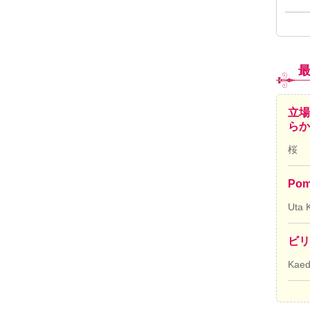
立場
ら
桜
Pom
Uta 
ビリ
Kae