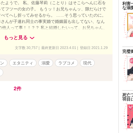
たようで。 私、佐藤琴莉（ことり）はそこらへんに石を
利害
な溺
てフツーの女の子。 もうッ！お兄ちゃんッ、隙だらけで
べてへし折ってみせるから。 ……そう思っていたのに。
母さんが子連れ同士の事実婚で婚姻届も出してない、なん
の他人って事！！？？ 私と結婚したいって、お兄ちゃん、
流行り（？）の契約婚！？
もっと見る
文字数 30,757 | 最終更新日 2023.4.01 | 登録日 2021.1.29
完璧
ン
エタニティ
溺愛
ラブコメ
現代
2
件
死亡
羽目