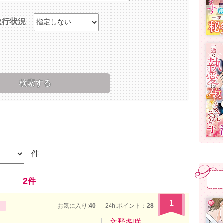
進行状況
件
2
件
1
お気に入り:
40
24h.ポイント：
28
文野多咲