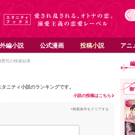
外編小説
公式漫画
投稿小説
アニ
御曹司の検索結果
エタニティ小説のランキングです。
御
小説の投稿はこちら
×検索条件をクリアする