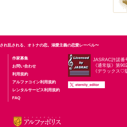
され乱される、オトナの恋。溺愛主義の恋愛レーベル〜
作家募集
JASRAC許諾番
《通常版》第9025
お問い合わせ
《デラックス♡版》第
利用規約
アルファコイン利用規約
レンタルサービス利用規約
FAQ