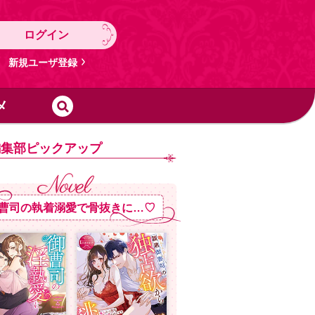
ログイン
新規ユーザ登録
メ
編集部ピックアップ
曹司の執着溺愛で骨抜きに…♡