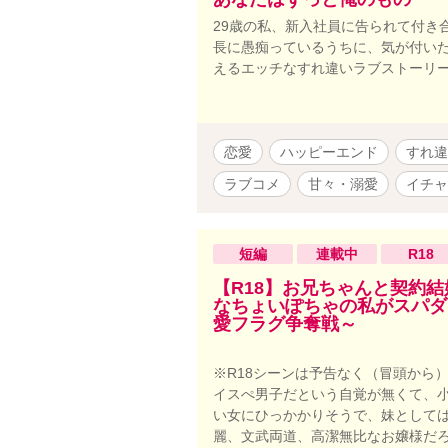
29歳の私、新入社員に告られて付き
長に愚痴っているうちに、気が付いた
えるエッチなすれ違いラブストーリ
恋愛
ハッピーエンド
すれ違
ラブコメ
甘々・溺愛
イチャ
短編
連載中
R18
【R18】お兄ちゃんと契約
なちょいぽちゃの私がスパダ
愛フラグ争奪戦～
※R18シーンは予告なく（冒頭から
イスぺ男子だという自覚が無くて、小
い女にひっかかりそうで、妹としては
麗、文武両道、高潔無比なお嬢様だろ