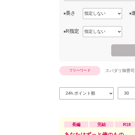
長さ
R指定
スパダリ御曹司
フリーワード
長編
完結
R18
あなたはずっと俺のもの