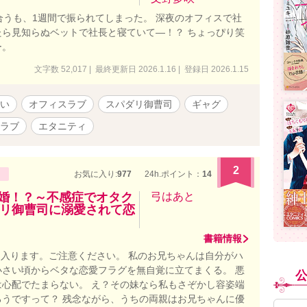
合うも、1週間で振られてしまった。 深夜のオフィスで社
ら見知らぬベットで社長と寝ていて―！？ ちょっぴり笑
ー。
文字数 52,017 | 最終更新日 2026.1.16 | 登録日 2026.1.15
い
オフィスラブ
スパダリ御曹司
ギャグ
ラブ
エタニティ
2
お気に入り:
977
24h.ポイント：
14
結婚！？～不感症でオタク
弓はあと
リ御曹司に溺愛されて恋
書籍情報
）入ります。ご注意ください。 私のお兄ちゃんは自分がハ
さい頃からベタな恋愛フラグを無自覚に立てまくる。 悪
心配でたまらない。 え？その妹なら私もさぞかし容姿端
うですって？ 残念ながら、うちの両親はお兄ちゃんに優