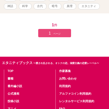
神話
科学
古代
暗号
真理
エタニティ
1
件
1
ページ
エタニティブックス
〜愛され乱される、オトナの恋。溺愛主義の恋愛レーベル〜
TOP
作家募集
書籍
お問い合わせ
番外編小説
利用規約
公式漫画
アルファコイン利用規約
投稿小説
レンタルサービス利用規約
アニメ
FAQ