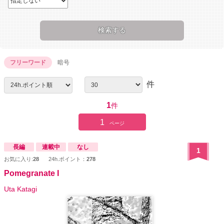
フリーワード
暗号
件
1
件
1
ページ
長編
連載中
なし
1
お気に入り:
28
24h.ポイント：
278
Pomegranate I
Uta Katagi