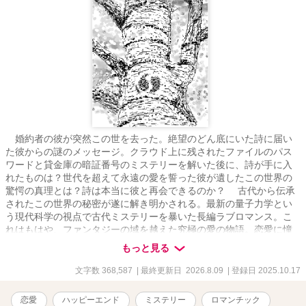
婚約者の彼が突然この世を去った。絶望のどん底にいた詩に届い
た彼からの謎のメッセージ。クラウド上に残されたファイルのパス
ワードと貸金庫の暗証番号のミステリーを解いた後に、詩が手に入
れたものは？世代を超えて永遠の愛を誓った彼が遺したこの世界の
驚愕の真理とは？詩は本当に彼と再会できるのか？ 古代から伝承
されたこの世界の秘密が遂に解き明かされる。最新の量子力学とい
う現代科学の視点で古代ミステリーを暴いた長編ラブロマンス。こ
れはもはや、ファンタジーの域を越えた究極の愛の物語。恋愛に憧
れ愛の本質に悩み戸惑う人々に真実の愛とは何かを伝える作者渾身
もっと見る
の超大作。 ＊本作品は「小説家になろう」にも掲載しています。
文字数 368,587
| 最終更新日 2026.8.09
| 登録日 2025.10.17
恋愛
ハッピーエンド
ミステリー
ロマンチック