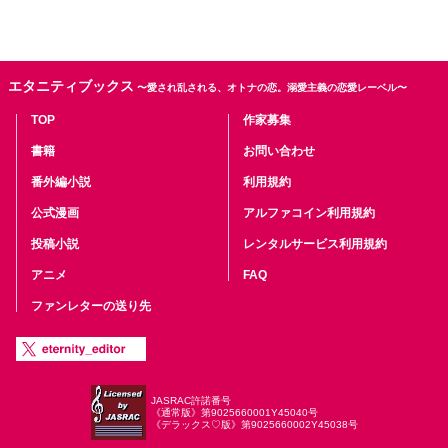
エタニティブックス
〜愛され乱される、オトナの恋。溺愛主義の恋愛レーベル〜
TOP
作家募集
書籍
お問い合わせ
番外編小説
利用規約
公式漫画
アルファコイン利用規約
投稿小説
レンタルサービス利用規約
アニメ
FAQ
ファンレターの送り先
JASRAC許諾番号
《通常版》第9025660001Y45040号
《デラックス♡版》第9025660002Y45038号