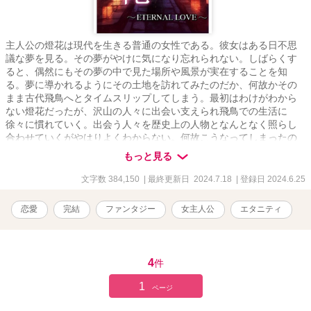
主人公の燈花は現代を生きる普通の女性である。彼女はある日不思
議な夢を見る。その夢がやけに気になり忘れられない。しばらくす
ると、偶然にもその夢の中で見た場所や風景が実在することを知
る。夢に導かれるようにその土地を訪れてみたのだか、何故かその
まま古代飛鳥へとタイムスリップしてしまう。最初はわけがわから
ない燈花だったが、沢山の人々に出会い支えられ飛鳥での生活に
徐々に慣れていく。出会う人々を歴史上の人物となんとなく照らし
合わせていくがやはりよくわからない。何故こうなってしまったの
か疑問を抱きながらも飛鳥での生活を楽しみ、そして恋もしてい
もっと見る
く。少しずつ明らかになっていく答えに戸惑いながらも、運命に抗
い自分の愛を貫くと決意する。
文字数 384,150
| 最終更新日 2024.7.18
| 登録日 2024.6.25
恋愛
完結
ファンタジー
女主人公
エタニティ
4
件
1
ページ