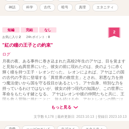
神話
科学
古代
暗号
真理
エタニティ
短編
完結
なし
2
お気に入り:
2
24h.ポイント：
0
"紅の瞳の王子との約束"
ログ
月夜の夜、ある事件に巻き込まれた高校2年生のアヤは、目を覚ます
と見知らぬ異世界にいた。彼女の前に現れたのは、炎のように赤く
輝く瞳を持つ王子・レオンだった。 レオンによれば、アヤはこの国
の古代の予言に登場する「異世界の救世主」とされ、邪悪な力を持
つ魔法使いから国を守る役目があるという。アヤ自身、特別な力を
持っているわけではないが、彼女の持つ現代の知識が、この世界に
革命をもたらす鍵となる。 アヤはレオンや彼の仲間たちと共に、王
国を救う冒険に挑むことに。旅を続ける中、アヤとレオンの間には
次第に絆が芽生え、深い愛情が育まれていく。しかし、予言には
もっと見る
「救世主は、使命を果たすと元の世界に戻る」とも記されていた。
使命を果たすため、多くの困難や試練を乗り越えながらも、二人の
文字数 6,178
| 最終更新日 2023.10.13
| 登録日 2023.10.13
愛は深まっていく。しかし、使命を完了することで、アヤが元の世
界に戻ることを意味すると知った時、二人はどう選択するのか。 こ