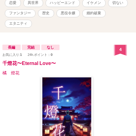
と思います。
恋愛
異世界
ハッピーエンド
イケメン
切ない
ファンタジー
歴史
悪役令嬢
婚約破棄
エタニティ
長編
完結
なし
4
お気に入り:
1
24h.ポイント：
0
千燈花〜Eternal Love〜
橘 燈花