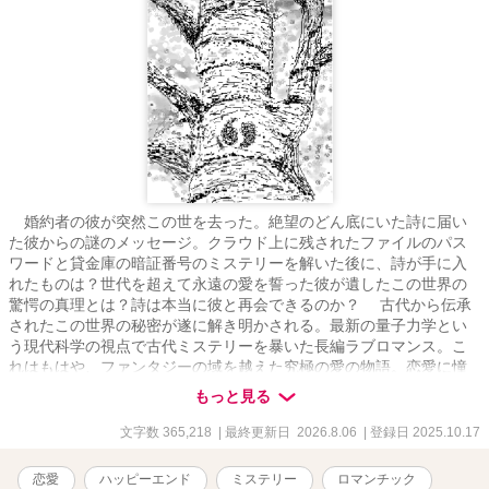
婚約者の彼が突然この世を去った。絶望のどん底にいた詩に届い
た彼からの謎のメッセージ。クラウド上に残されたファイルのパス
ワードと貸金庫の暗証番号のミステリーを解いた後に、詩が手に入
れたものは？世代を超えて永遠の愛を誓った彼が遺したこの世界の
驚愕の真理とは？詩は本当に彼と再会できるのか？ 古代から伝承
されたこの世界の秘密が遂に解き明かされる。最新の量子力学とい
う現代科学の視点で古代ミステリーを暴いた長編ラブロマンス。こ
れはもはや、ファンタジーの域を越えた究極の愛の物語。恋愛に憧
れ愛の本質に悩み戸惑う人々に真実の愛とは何かを伝える作者渾身
もっと見る
の超大作。 ＊本作品は「小説家になろう」にも掲載しています。
文字数 365,218
| 最終更新日 2026.8.06
| 登録日 2025.10.17
恋愛
ハッピーエンド
ミステリー
ロマンチック