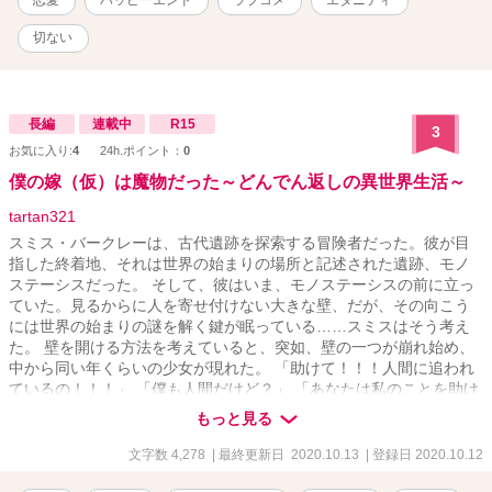
恋愛
ハッピーエンド
ラブコメ
エタニティ
の物語は、異世界での冒険と恋愛を中心に、愛と運命、選択と犠牲
のテーマを扱った作品です。アヤとレオンの心の葛藤や、彼らの周
切ない
りの人々との絆、そして最後の選択が、読者の心を引きつけるポイ
ントとなるでしょう。
長編
連載中
R15
3
お気に入り:
4
24h.ポイント：
0
僕の嫁（仮）は魔物だった～どんでん返しの異世界生活～
tartan321
スミス・バークレーは、古代遺跡を探索する冒険者だった。彼が目
指した終着地、それは世界の始まりの場所と記述された遺跡、モノ
ステーシスだった。 そして、彼はいま、モノステーシスの前に立っ
ていた。見るからに人を寄せ付けない大きな壁、だが、その向こう
には世界の始まりの謎を解く鍵が眠っている……スミスはそう考え
た。 壁を開ける方法を考えていると、突如、壁の一つが崩れ始め、
中から同い年くらいの少女が現れた。 「助けて！！！人間に追われ
ているの！！！」 「僕も人間だけど？」 「あなたは私のことを助け
てくれると信じている！！！そうだ、私の旦那さんになっ
もっと見る
て！！！」 「ええええええっ？」 突如として見知らぬ少女から告白
されたスミスは困惑した。すると、壁の中から武装した人間たちが
文字数 4,278
| 最終更新日 2020.10.13
| 登録日 2020.10.12
数人やって来て……。 ファンタジーの要素と恋愛の要素を混ぜたい