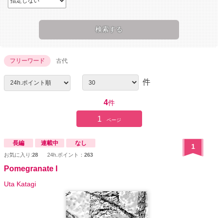
フリーワード
古代
件
4
件
1
ページ
長編
連載中
なし
1
お気に入り:
28
24h.ポイント：
263
Pomegranate I
Uta Katagi