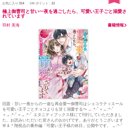
お気に入り:
314
24h.ポイント：
21
15歳)弁護士になるのが目標 三男 真(小五･10歳)サッカー少年 四
男 望(保育園年中･5歳)飛行機大好き 次女 美妃(保育園児･五ヶ月)
極上御曹司と甘い一夜を過ごしたら、可愛い王子ごと溺愛さ
れています
未知数
羽村 美海
書籍情報
旧題：甘い一夜からの一途な再会愛〜御曹司はショコラティエール
を可愛い王子ごとチョコよりも甘く溺愛する〜 .｡.:*･ﾟ＋.｡.:*･ﾟ
＋.｡.:*･ﾟ＋.｡.:*･ﾟ エタニティブックス様にて刊行していただきまし
た。お読みいただいた皆さんのおかげです。ありがとうございます
🌸🌷.* 翔視点の番外編「可愛い王子様の休日」公開中です。 .｡.:*･ﾟ