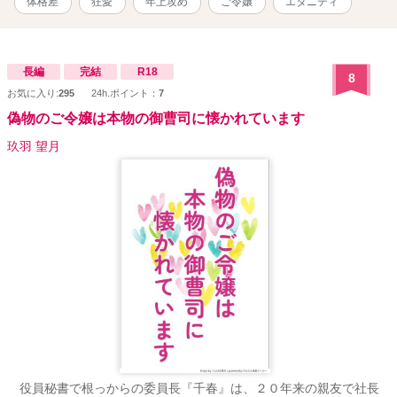
体格差
狂愛
年上攻め
ご令嬢
エタニティ
長編
完結
R18
8
お気に入り:
295
24h.ポイント：
7
偽物のご令嬢は本物の御曹司に懐かれています
玖羽 望月
役員秘書で根っからの委員長『千春』は、２０年来の親友で社長