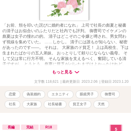
「お前、頬を叩いた詫びに婚約者になれ」 上司で社長の彪夏と秘書
の清子はお似合いのふたりだと社内でも評判。 御曹司でイケメンの
彪夏は女子の憧れの的。 清子はどこぞのご令嬢と噂され、男女問わ
ず視線を集めていた。 ……しかし。 清子には誰もが知らない、秘密
があったのです――。 それは。 大家族のド貧乏！ 上は高校生、下は
生まれたばかりの五人弟妹。 おっとりして頼りにならない義母。 そ
して父は常に行方不明。 そんな家族を支えるべく、奮闘している清
子ですが。 とうとう、彪夏に貧乏がバレたまではよかったけれど。
子持ちと間違われてついひっぱたいてしまい、償いに婚約者のフリ
もっと見る
をする羽目に。 しかも貧乏バラすと言われたら断れない。 どうな
る、清子!? 河守清子 かわもりさやこ 25歳 LCCチェリーエアライ
文字数 118,621
| 最終更新日 2023.2.06
| 登録日 2023.1.20
ン 社長付秘書 清楚なお嬢様風な見た目 会社でもそんな感じで振る
舞っている 努力家で頑張り屋 自分がしっかりしないといけないと常
恋愛
偽装婚約
エタニティ
眼鏡男子
御曹司
に気を張っている 甘えベタ × 御子神彪夏 みこがみひゅうが 33歳
LCCチェリーエアライン 社長 日本二大航空会社桜花航空社長の息
社長
大家族
社長秘書
貧乏女子
天然
子 軽くパーマをかけた掻き上げビジネスショート 黒メタルツーポイ
ント眼鏡 細身のイケメン 物腰が柔らかく好青年 実際は俺様 気に入
った人間はとにかくかまい倒す 清子はいつまで、貧乏を隠し通せる
のか!? ※河守家※ 父 祥平 放浪の画家。ほぼ家にいない 母 真
長編
完結
R18
5
由 のんびり屋 長男 健太(高一･16歳)服作りが趣味 次男 巧(高一･