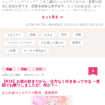
＋.｡.:*･ﾟ＋.｡.:*･ﾟ＋.｡.:*･ﾟ 二十二歳のショコラティエール・彩芽は自
分に自信が持てず、恋愛未経験な奥手女子。ところがある日、かつ
て最悪な出会いをした王子様のようなイケメン・駿との再会から、
甘い一夜を共にする。これは一夜限りの魔法――そう自分に言い聞
もっと見る
かせていたのに、駿への想いを諦めた矢先、彼の子どもを授かった
ことに気づく。三年後、シングルマザーとなった彩芽は彼への想い
文字数 160,708
| 最終更新日 2023.8.18
| 登録日 2022.10.20
を封印し、子育てと仕事に忙しくも充実した日々を送っていた。と
ころが再び目の前に現れた駿から熱烈求愛されて……!? 恋を知らな
エタニティ
恋愛
ざまぁ
現代
溺愛
い奥手女子と一途な御曹司の運命の再会ロマンス！ .｡.:*･ﾟ＋.｡.:*･ﾟ
＋.｡.:*･ﾟ＋.｡.:*･ﾟ
シークレットベビー
すれ違いと拗らせ
御曹司
ご令嬢
ヒーロー視点あり
長編
完結
R18
6
お気に入り:
211
24h.ポイント：
7
【R18】お前が好きだから、仕方なく付き合ってやる ～笑
顔でお断りしましたが、何か？～
さぶれ@コミカライズ配信・漫画原作