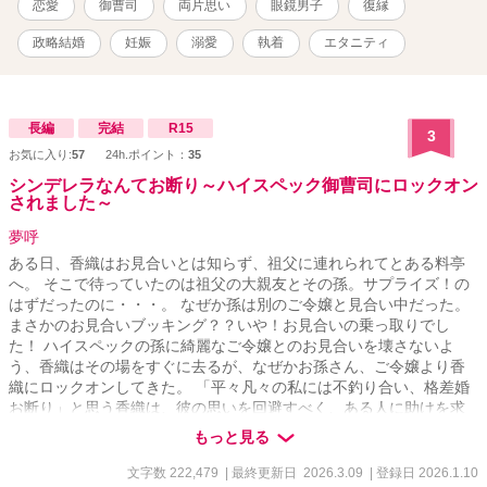
恋愛
御曹司
両片思い
眼鏡男子
復縁
ま かりん 26歳 外食産業チェーン『エールダンジュ』グループご令
嬢 自身は普通に会社員をしている 明るく朗らか あまり物事には執着
政略結婚
妊娠
溺愛
執着
エタニティ
しない 若干(?)天然 × 倉森宣利 くらもり たかとし 32歳 世界有数
の自動車企業『TAIGA』グループ御曹司 自身は核企業『TAIGA自動
車』専務 冷酷で厳しそうに見られがちだが、誠実な人 心を開いた人
間にはとことん甘い顔を見せる なんで私、子供ができた途端に復縁
長編
完結
R15
3
を迫られてるんですかね……？
お気に入り:
57
24h.ポイント：
35
シンデレラなんてお断り～ハイスペック御曹司にロックオン
されました～
夢呼
ある日、香織はお見合いとは知らず、祖父に連れられてとある料亭
へ。 そこで待っていたのは祖父の大親友とその孫。サプライズ！の
はずだったのに・・・。 なぜか孫は別のご令嬢と見合い中だった。
まさかのお見合いブッキング？？いや！お見合いの乗っ取りでし
た！ ハイスペックの孫に綺麗なご令嬢とのお見合いを壊さないよ
う、香織はその場をすぐに去るが、なぜかお孫さん、ご令嬢より香
織にロックオンしてきた。 「平々凡々の私には不釣り合い、格差婚
お断り」と思う香織は、彼の思いを回避すべく、ある人に助けを求
めて・・・。 それは彼のお母さん！ ご令嬢と結婚させたい母と、彼
もっと見る
とは付き合いたくない香織がタッグを組む！ この作品はフィクショ
ンです。実在の人物や団体などとは関係ありません。 他のサイトに
文字数 222,479
| 最終更新日 2026.3.09
| 登録日 2026.1.10