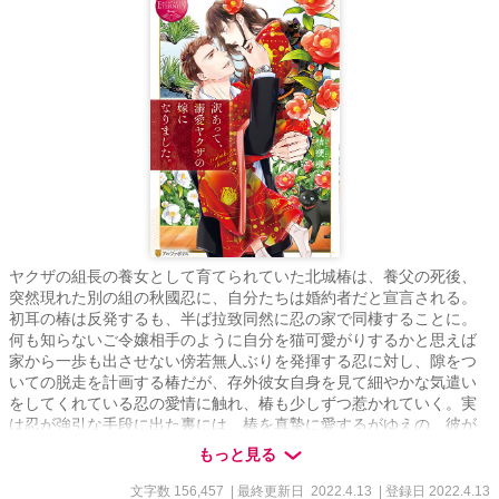
ヤクザの組長の養女として育てられていた北城椿は、養父の死後、
突然現れた別の組の秋國忍に、自分たちは婚約者だと宣言される。
初耳の椿は反発するも、半ば拉致同然に忍の家で同棲することに。
何も知らないご令嬢相手のように自分を猫可愛がりするかと思えば
家から一歩も出させない傍若無人ぶりを発揮する忍に対し、隙をつ
いての脱走を計画する椿だが、存外彼女自身を見て細やかな気遣い
をしてくれている忍の愛情に触れ、椿も少しずつ惹かれていく。実
は忍が強引な手段に出た裏には、椿を真摯に愛するがゆえの、彼が
椿の養父に誓った約束があって――
もっと見る
文字数 156,457
| 最終更新日 2022.4.13
| 登録日 2022.4.13