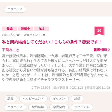
エタニティ
長編
連載中
R18
10
お気に入り:
99
24h.ポイント：
0
私と契約結婚してください！こちらの条件？恋愛です！
下菊みこと
書籍情報
舞台は現代日本。岩瀬財閥のご令嬢、岩瀬姫乃は二十三歳。家に守
られ、家に逆らわず生きてきた彼女にはたった一つだけ大切な夢が
あった。「恋愛結婚がしたい！」しかし、大学卒業と同時に当主で
ある祖父から見合いの話が持ち込まれる。ああ、結局夢は叶わない
のか、と思ったが…？ これは、岩瀬姫乃と長谷部君尋がなんやかん
やで恋愛結婚を目指すイチャラブラブストーリー。
文字数 25,996
| 最終更新日 2021.1.26
| 登録日 2021.1.08
恋愛
ハッピーエンド
イケメン
結婚
エタニティ
契約結婚
恋愛契約
ラブイチャ