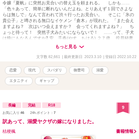
令嬢『夏帆』に突然お見合いの替え玉を頼まれる。 しかも……
「色々あって、簡単に断れないんだよね。とりあえず１回でさよな
らは無しで」なんて言われて渋々行ったお見合い。 そこに「氷の
貴公子」と噂される無口なイケメン『倉木』が現れた。 「また会え
ますよね？ 次はいつ会えますか？ 会ってくれますよね？」 ち
ょっと待って！ 突然子犬みたいにならないで！ ……って、子犬
は狼にもなるんですか⁈ 安 千春(やす ちはる) ２７歳 役員秘書
をしている根っからの学級委員タイプ。恋愛経験がないわけではあ
もっと見る
りません！ ただちょっと最近ご無沙汰なだけ。 こんな軽いノリ
のラブコメです。Ｒシーンには＊マークがついています。 初出は
文字数 82,661
| 最終更新日 2023.3.10
| 登録日 2022.10.22
エブリスタ(2022.9.11〜10.22) ベリーズカフェにも転載していま
す。 番外編『酸いも甘いも』2023.2.11開始。
恋愛
現代
スパダリ
御曹司
溺愛
エタニティ
ギャップ
長編
完結
R18
9
お気に入り:
46
24h.ポイント：
7
訳あって、溺愛ヤクザの嫁になりました。
桔梗楓
書籍情報