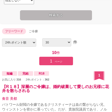
フリーワード
ご令嬢
件
10
件
1
ページ
短編
完結
R18
1
お気に入り:
316
24h.ポイント：
362
【R１８】深層のご令嬢は、婚約破棄して愛しのお兄様に花
弁を散らされる
奏音 美都
バトワール財閥の令嬢であるクリスティーナは血の繋がらない兄、
ウィンストンを密かに慕っていた。だが、貴族院議員であり、ノル