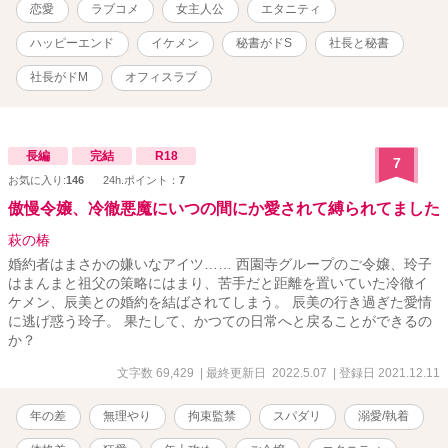
ちゃうぞ？」 「ご・じ・ゆ・う・に」（笑顔） 嫌ってくれた方が助
恋愛
ラブコメ
女主人公
エタニティ
かるし。 「紗那っ。あぁー、その冷たい眼差し、たまらんっ。好き
だ！ 仕方がないから俺がお前と付き合ってやる。有難く思え」
ハッピーエンド
イケメン
秘書がドS
社長と秘書
「社長、書類に早くハンコ押してください」（笑顔） 「ハンコが欲
しけりゃ、俺と付き合え」 「では、本日付で退社させていただきま
社長がドM
オフィスラブ
す」（笑顔） 「Oh,NO！」 断っても、断っても、折れないメンタ
ル。それどころか喜び勇むなんて、まさにドM。 頭のネジが数本行
方不明の天然ボケでドMの割に、口調は俺様社長に付きまとわれ、彼
女の苦悩の日々は、残念ながらどこまでも続いていきそうな予感。
長編
完結
R18
7
そんな成彰は、長身・ルックス良し・仕事は大変優秀のコスパ最良
お気に入り:
146
24h.ポイント：
7
花丸男に認定されているから、次から次へと女性が寄ってくる！ 新
傲慢令嬢、冷徹悪魔にいつの間にか愛されて縛られてました
商品開発締切を目前に、取引先社長から、ご令嬢との縁談が成彰に
舞い込んだ！ 更に紗那自身にまで見合い話が及んでしまった為に、
萩の椿
成彰が『紗那と付き合っている』と宣言！ 後に引けなくなった紗那
婚約者はまさかの嫌いなアイツ…… 西園寺グループのご令嬢、玲子
も、その場を乗り切るため成彰に話を合わせてしまう。 業務に支障
はまんまと祖父の策略にはまり、苦手だと距離を置いていた冷徹イ
がきたさないよう、利害関係が一致した当面の間だけ恋人になって
ケメン、辰美との婚約を結ばされてしまう。 辰美の行き過ぎた愛情
欲しいと頼まれ、社運を賭けた新商品開発に全精力を注ぐ紗那は、
に逃げ惑う玲子。 果たして、かつての日常へと戻ることができるの
やむなく成彰の恋人役を引き受けるハメになり････？ 「私に指一本
か？
でも触れたら、即・刻・退・社、しますから！」 「指一本触れない
という事については約束する。だからその冷ややかで恐ろしい目で
文字数 69,429
| 最終更新日 2022.5.07
| 登録日 2021.12.11
俺を見つめ続けてくれ！」 「この変態っ」 果たして紗那は、成彰の
包囲網から逃げ切れるのか、それとも捕らえられてしまうのか？ さ
年の差
無理やり
拘束監禁
スパダリ
溺愛/執着
あ、どうする!? ラブコメ大魔神さぶれが贈る、超絶愉快な大人ラブ
コメ。 とくとご賞味あれ☆彡