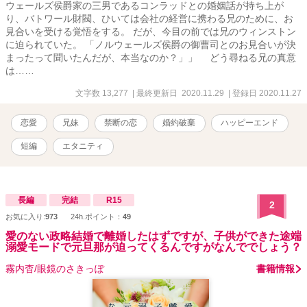
ウェールズ侯爵家の三男であるコンラッドとの婚姻話が持ち上が
り、バトワール財閥、ひいては会社の経営に携わる兄のために、お
見合いを受ける覚悟をする。 だが、今目の前では兄のウィンストン
に迫られていた。 「ノルウェールズ侯爵の御曹司とのお見合いが決
まったって聞いたんだが、本当なのか？」」 どう尋ねる兄の真意
は……
文字数 13,277
| 最終更新日 2020.11.29
| 登録日 2020.11.27
恋愛
兄妹
禁断の恋
婚約破棄
ハッピーエンド
短編
エタニティ
長編
完結
R15
2
お気に入り:
973
24h.ポイント：
49
愛のない政略結婚で離婚したはずですが、子供ができた途端
溺愛モードで元旦那が迫ってくるんですがなんででしょう？
霧内杳/眼鏡のさきっぽ
書籍情報