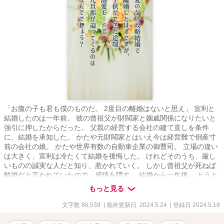
「お腹の子も君も僕のものだ。 2度目の離婚はないと思え」 宣利と
結婚したのは一年前。 彼の曾祖父が財閥家と姻戚関係になりたいと
強引に押したからだった。 父親の経営する会社の建て直しを条件
に、結婚を承知した。 かたや元財閥家とはいえ今は経営難で倒産寸
前の会社の娘。 かたや世界有数の自動車企業の御曹司。 立場の違い
は大きく、宣利は冷たくて結婚を後悔した。 けれどそのうち、厳し
いものの誠実な人だと知り、惹かれていく。 しかし曾祖父が死ねば
離婚だと言われていたので、感情を隠す。 結婚から一年後。 とうと
う曾祖父が亡くなる。 当然、宣利から離婚を切り出された。 未練は
もっと見る
あったが困らせるのは嫌で、承知する。 最後に抱きたいと言われ、
最初で最後、宣利に身体を預ける。 離婚後、妊娠に気づいた。 それ
文字数 86,539
| 最終更新日 2024.5.24
| 登録日 2024.5.18
を宣利に知られ、復縁を求められるまではまあいい。 でも、離婚前
が嘘みたいに、溺愛してくるのはなんでですか!? 羽島花琳 はじ