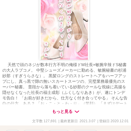
天然で頭のネジが数本行方不明の俺様ドM社長×敏腕辛辣ドS秘書
の大人ラブコメ。 中堅シューズメーカーに勤める、敏腕秘書の杉浦
紗那（すぎうらさな）。 黒髪ロングのストレートヘアをハーフアッ
プにし、真っ黒で隙の無いスカートスーツの、完璧業務最優先のス
ーパー秘書。 普段から落ち着いている紗那のクールな視線に高揚を
隠せなくなった社長の福士成彰（ふくしなりあき）が、遂にトンデ
モ告白！ 「お前が好きだから、仕方なく付き合ってやる」 そんな告
白の仕方、ある？ 「お・こ・と・わ・り」（笑顔） 「まずはデート
だ。食事へ行こう！ 俺はステーキが好きだ。でも、一番好きなの
もっと見る
はそのドSなお前の瞳だ」 人の話を聞け！ それより赤の他人に向か
って頬を染めながら、ドSなお前の瞳が好きとか言っちゃう？
文字数 127,691
| 最終更新日 2021.3.07
| 登録日 2020.12.01
「キ・モ・い・で・す」（笑顔） 「そんな暴言吐くと、俺に嫌われ