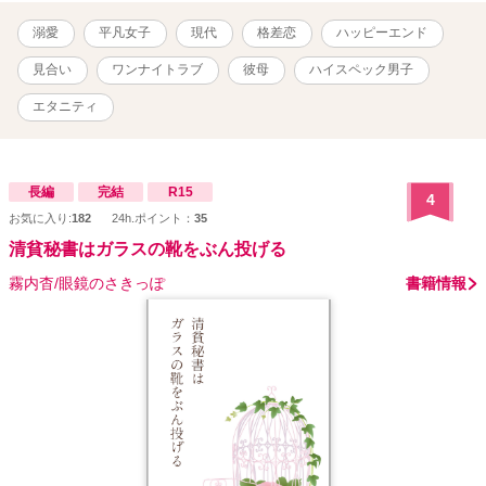
も投稿したものを修正を加えながら掲載していきます。 ※R15は保
険です。
溺愛
平凡女子
現代
格差恋
ハッピーエンド
見合い
ワンナイトラブ
彼母
ハイスペック男子
エタニティ
長編
完結
R15
4
お気に入り:
182
24h.ポイント：
35
清貧秘書はガラスの靴をぶん投げる
霧内杳/眼鏡のさきっぽ
書籍情報