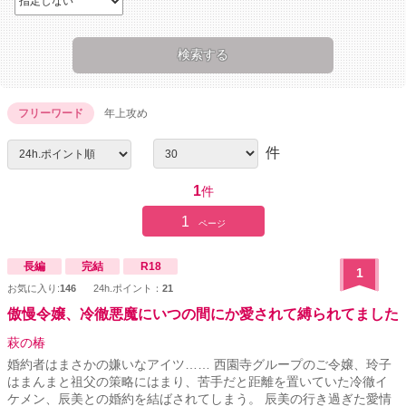
フリーワード
年上攻め
件
1
件
1
ページ
長編
完結
R18
1
お気に入り:
146
24h.ポイント：
21
傲慢令嬢、冷徹悪魔にいつの間にか愛されて縛られてました
萩の椿
婚約者はまさかの嫌いなアイツ…… 西園寺グループのご令嬢、玲子
はまんまと祖父の策略にはまり、苦手だと距離を置いていた冷徹イ
ケメン、辰美との婚約を結ばされてしまう。 辰美の行き過ぎた愛情