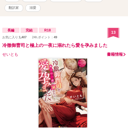
翻訳家
溺愛
長編
完結
R18
13
お気に入り:
1,407
24h.ポイント：
49
冷徹御曹司と極上の一夜に溺れたら愛を孕みました
せいとも
書籍情報