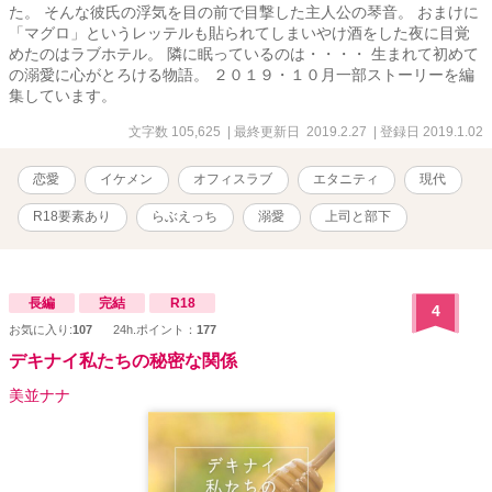
た。 そんな彼氏の浮気を目の前で目撃した主人公の琴音。 おまけに
「マグロ」というレッテルも貼られてしまいやけ酒をした夜に目覚
めたのはラブホテル。 隣に眠っているのは・・・・ 生まれて初めて
の溺愛に心がとろける物語。 ２０１９・１０月一部ストーリーを編
集しています。
文字数 105,625
| 最終更新日 2019.2.27
| 登録日 2019.1.02
恋愛
イケメン
オフィスラブ
エタニティ
現代
R18要素あり
らぶえっち
溺愛
上司と部下
長編
完結
R18
4
お気に入り:
107
24h.ポイント：
177
デキナイ私たちの秘密な関係
美並ナナ