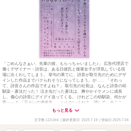
「ごめんなさぁい、先輩の彼、もらっちゃいました♪」 広告代理店で
働くデザイナー・詩音は、ある日彼氏と後輩女子が浮気している現
場に出くわしてしまう。 挙句の果てに、詩音が取引先のためにデザ
インした作品までパクられそうになってしまう。が…… 「それっ
て、詩音さんの作品ですよね？」 取引先の社長は、なんと詩音の幼
馴染・蒼汰だった！ 泣き虫だった蒼汰は、爽やかイケメンに成長
し、傷心の詩音にグイグイ迫ってくる。 けれどこの幼馴染、何かが
変――？ 「元カレの連絡先……いらないよね？ 消して。今ここ
で」 「僕をこんな風にしたのは……しーちゃんだよ」 爽やかな顔を
もっと見る
しているけど、中身は激重執着ヤンデレ化しており、あらゆる手を
使ってヒロインを囲い込もうとする年下ヤバヒーローと、お仕事に
文字数 123,044
| 最終更新日 2025.7.19
| 登録日 2025.7.04
夢中なヒロインの、オフィスラブコメディ……です！