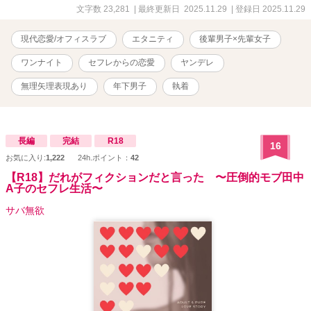
文字数 23,281
| 最終更新日 2025.11.29
| 登録日 2025.11.29
現代恋愛/オフィスラブ
エタニティ
後輩男子×先輩女子
ワンナイト
セフレからの恋愛
ヤンデレ
無理矢理表現あり
年下男子
執着
長編
完結
R18
16
お気に入り:
1,222
24h.ポイント：
42
【R18】だれがフィクションだと言った 〜圧倒的モブ田中
A子のセフレ生活〜
サバ無欲