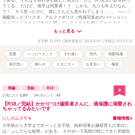
である。 そんなすみれを心配した祖父が、ひとつの見合い話を持っ
てくる。 だけど、相手は同業者！？ しかも、九つも年上だなん
て！ そう思ったのに、彼にどんどん惹かれてしまう……。 ―― ◇
掲載先→エブリスタ、アルファポリス（性描写多めのバージョン）
※エブリスタさんで先行公開しているものを転載しております。こ
ちらは性描写多めです。
もっと見る
文字数 32,554
| 最終更新日 2024.9.04
| 登録日 2023.9.15
恋愛
ハッピーエンド
すれ違い
現代
溺愛/執着
両片想い
拗らせ
エタニティ
お見合い
極道
長編
完結
R18
9
お気に入り:
2,207
24h.ポイント：
63
【R18／完結】かかりつけ歯医者さんに、過保護に溺愛され
ちゃってるみたいです
にしのムラサキ
書籍情報
小学校から大学までずーっと女子校、純粋培養お嬢様育ちの茉白に
は「ふしだらな秘密」がある。 そのせいで高校の時にできた初彼氏