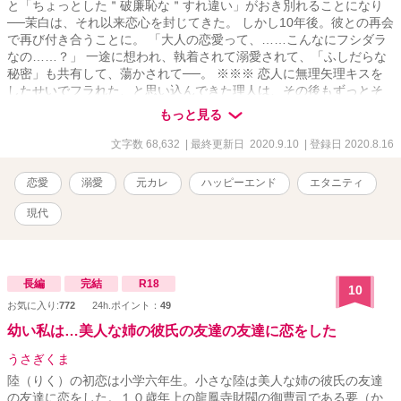
と「ちょっとした＂破廉恥な＂すれ違い」がおき別れることになり
──茉白は、それ以来恋心を封じてきた。 しかし10年後。彼との再会
で再び付き合うことに。 「大人の恋愛って、……こんなにフシダラ
なの……？」 一途に想われ、執着されて溺愛されて、「ふしだらな
秘密」も共有して、蕩かされて──。 ※※※ 恋人に無理矢理キスを
したせいでフラれた、と思い込んできた理人は、その後もずっとそ
の恋人、茉白のことを忘れられずにいた。 しかし再会の後、誤解が
もっと見る
解けたふたりは再び交際することに。 ところが純粋培養お嬢様育
ち、茉白はなんだか無意識に身の回りの男性から好意を向けられて
文字数 68,632
| 最終更新日 2020.9.10
| 登録日 2020.8.16
いて──。 「ちょっと待て！ 油断も隙もなくないか、これは！」
その上、茉白も何かズレていて。 「理人くん、私、……理人くん好
恋愛
溺愛
元カレ
ハッピーエンド
エタニティ
みのえっちな女性になれてますか？」 「それ以上俺の理性をどうに
かしようとするのはやめてくれ……！」 ※※※ 純粋培養のまま大人
現代
になった茉白と、彼女にブンブンふりまわされる理人の、いちゃら
ぶコメディです。シリアスほぼないです。 読まなくても大丈夫な構
成になってはいるのですが、「セカンド彼女になりがちアラサー、
悪役令嬢に転生する」と「カタブツ検事のセフレになったと思った
長編
完結
R18
10
ら、溺愛されてしまっておりまして」のスピンオフとなります。
お気に入り:
772
24h.ポイント：
49
幼い私は…美人な姉の彼氏の友達の友達に恋をした
うさぎくま
陸（りく）の初恋は小学六年生。小さな陸は美人な姉の彼氏の友達
の友達に恋をした。１０歳年上の龍鳳寺財閥の御曹司である要（か