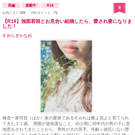
長編
連載中
R18
8
お気に入り:
329
24h.ポイント：
71
【R18】強面若頭とお見合い結婚したら、愛され妻になりま
した！
すめらぎかなめ
極道一家羽賀（はが）家の愛娘であるすみれは蝶よ花よと育てられ
てきた２１歳。 周囲が過保護なこと、幼少期に同年代の男の子に意
地悪をされてきたことから、男性が大の苦手。年齢＝彼氏いない歴