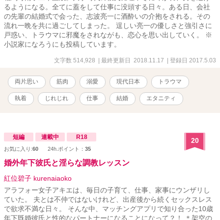
るようになる。全てに蓋をして仕事に没頭する日々。ある日、会社
の先輩の結婚式で会った、志波亮一に酒酔いの介抱をされる。その
流れ一晩を共に過ごしてしまった。 逞しい亮一の優しさと強引さに
戸惑い、トラウマに邪魔をされながも、恋心を思い出していく。 ※
小説家になろうにも投稿しています。
文字数 514,928
| 最終更新日 2018.11.17
| 登録日 2017.5.03
両片思い
筋肉
溺愛
現代日本
トラウマ
執着
じれじれ
仕事
結婚
エタニティ
短編
連載中
R18
20
お気に入り:
60
24h.ポイント：
35
婚外年下彼氏と淫らな調教レッスン
紅位碧子 kurenaiaoko
アラフォー女子アキエは、毎日の子育て、仕事、家事にウンザリし
ていた。 夫とは不仲ではないけれど、出産後から続くセックスレス
で欲求不満な日々。 そんな中、マッチングアプリで知り合った10歳
年下既婚彼氏と性的なパートナーになることになって？！ ＊架空の