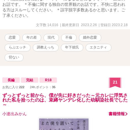
お話です。 ＊不倫に関する独自の世界観のお話です。不快に思われ
る方はスルーしてください。 ＊誤字脱字多数あるかと思います。ご
了承ください。
文字数 14,016
| 最終更新日 2023.2.26
| 登録日 2023.2.18
恋愛
年の差
現代
不倫
婚外恋愛
らぶエッチ
調教えっち
年下彼氏
エタニティ
切ない
長編
完結
R18
21
お気に入り:
222
24h.ポイント：
35
ずっとずっと前から、僕が先に好きだった～元カレに浮気さ
れた私を拾ったのは、束縛ヤンデレ化した幼馴染社長でした
～
小達出みかん
書籍情報