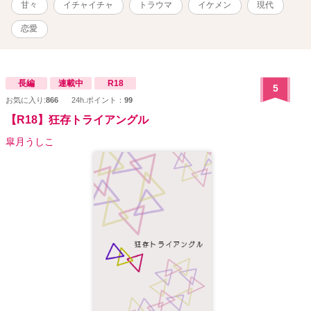
甘々
イチャイチャ
トラウマ
イケメン
現代
恋愛
長編
連載中
R18
5
お気に入り:
866
24h.ポイント：
99
【R18】狂存トライアングル
皐月うしこ