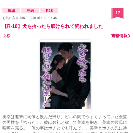
短編
完結
R18
17
お気に入り:
335
24h.ポイント：
35
【R-18】犬を拾ったら躾けられて飼われました
臣桜
書籍情報
美幸は週末に同僚と飲んだ帰り、ビルの間でうずくまっていた金髪
の男性を「拾った」。彼はお礼と称して美幸を抱き、美幸の彼氏に
喧嘩を売る。「俺の事はポチとでも呼んで」。美幸とポチの先に待