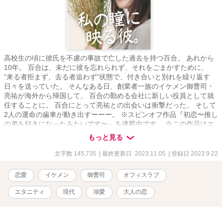
高校生の頃に彼氏を不慮の事故で亡した過去を持つ百合。 あれから
10年。 百合は、未だに彼を忘れられず、それをごまかすために、
”来る者拒まず、去る者追わず”状態で、付き合いと別れを繰り返す
日々を送っていた。 そんなある日、創業者一族のイケメン御曹司・
亮祐が海外から帰国して、 百合の勤める会社に新しい役員として就
任することに。 百合にとって亮祐との出会いは衝撃だった。 そして
2人の運命の歯車が動き出すーーー。 ※スピンオフ作品『初恋〜推し
の弟を好きになったみたいです〜』を連載中です。 ※この作品はエ
ブリスタ様、ムーンライトノベルズ様にも掲載しています。
もっと見る
文字数 145,735
| 最終更新日 2023.11.05
| 登録日 2023.9.22
恋愛
イケメン
御曹司
オフィスラブ
エタニティ
現代
溺愛
大人の恋