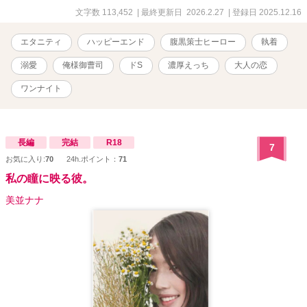
文字数 113,452
| 最終更新日 2026.2.27
| 登録日 2025.12.16
エタニティ
ハッピーエンド
腹黒策士ヒーロー
執着
溺愛
俺様御曹司
ドS
濃厚えっち
大人の恋
ワンナイト
長編
完結
R18
7
お気に入り:
70
24h.ポイント：
71
私の瞳に映る彼。
美並ナナ