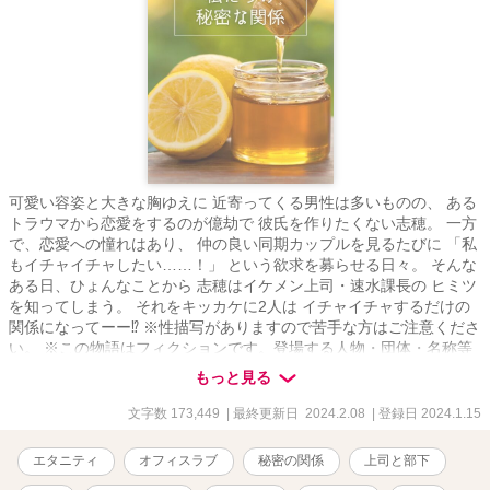
可愛い容姿と大きな胸ゆえに 近寄ってくる男性は多いものの、 ある
トラウマから恋愛をするのが億劫で 彼氏を作りたくない志穂。 一方
で、恋愛への憧れはあり、 仲の良い同期カップルを見るたびに 「私
もイチャイチャしたい……！」 という欲求を募らせる日々。 そんな
ある日、ひょんなことから 志穂はイケメン上司・速水課長の ヒミツ
を知ってしまう。 それをキッカケに2人は イチャイチャするだけの
関係になってーー⁉︎ ※性描写がありますので苦手な方はご注意くださ
い。 ※この物語はフィクションです。登場する人物・団体・名称等
は架空であり、実在のものとは関係ありません。 ※この作品はエブ
もっと見る
リスタ様にも掲載しています。
文字数 173,449
| 最終更新日 2024.2.08
| 登録日 2024.1.15
エタニティ
オフィスラブ
秘密の関係
上司と部下