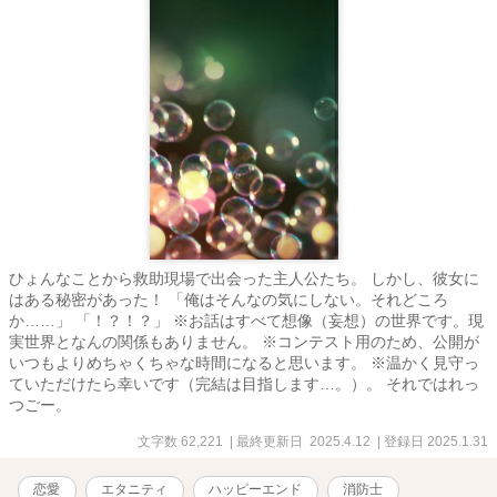
ひょんなことから救助現場で出会った主人公たち。 しかし、彼女に
はある秘密があった！ 「俺はそんなの気にしない。それどころ
か……」 「！？！？」 ※お話はすべて想像（妄想）の世界です。現
実世界となんの関係もありません。 ※コンテスト用のため、公開が
いつもよりめちゃくちゃな時間になると思います。 ※温かく見守っ
ていただけたら幸いです（完結は目指します…。）。 それではれっ
つごー。
文字数 62,221
| 最終更新日 2025.4.12
| 登録日 2025.1.31
恋愛
エタニティ
ハッピーエンド
消防士