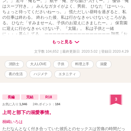
ン。」 宏斗「俺もー。」 航平「俺、から揚げつけてー。」 優弥「俺
はスープ付き。」 みんなガタイがよく、男前。 ひなた「はーいっ。
ちょっと待ってくださいねーっ。」 慌ただしい昼時を過ぎると、私
の仕事は終わる。 終わった後、私は行かなきゃいけないところがあ
る。 ひなた「すみませーん、子供のお迎えにきましたー。」 保育園
に迎えに行かなきゃいけない子、『太陽』。 私は子供と一緒
に・・・暮らしてる。 ーーーーーーーーーーーーーーーー 翔馬「お
いおい嘘だろ？」 宏斗「子供・・・いたんだ・・。」 航平「いくつ
もっと見る
ん時の子だよ・・・・。」 優弥「マジか・・・。」 消防署で開かれ
たお祭りに連れて行った太陽。 太陽の存在を知った一人の消防士さ
文字数 104,652
| 最終更新日 2020.5.02
| 登録日 2020.4.29
んが・・・私に言った。 「俺は太陽がいてもいい。・・・太陽の
『パパ』になる。」 「俺はひなたが好きだ。・・・絶対振り向かせ
消防士
大人LOVE
子供
料理上手
溺愛
るから覚悟しとけよ？」 ※お話に出てくる内容は、全て想像の世界
です。現実世界とは何ら関係ありません。 ※感想やコメントは受け
夜の生活
ハジメテ
エタニティ
付けることができません。 メンタルが薄氷なもので・・・すみませ
ん。 言葉も足りませんが読んでいただけたら幸いです。 楽しんでい
ただけたら嬉しく思います。
長編
完結
R18
3
お気に入り:
1,946
24h.ポイント：
184
上司と部下の溺愛事情。
桐嶋いろは
ただなんとなく付き合っていた彼氏とのセックスは苦痛の時間だっ