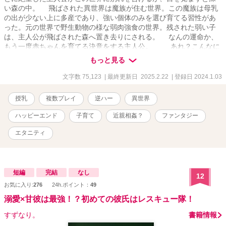
い森の中。 飛ばされた異世界は魔族が住む世界。この魔族は母乳
の出が少ない上に多産であり、強い個体のみを選び育てる習性があ
った。元の世界で野生動物の様な弱肉強食の世界。残された弱い子
は、主人公が飛ばされた森へ置き去りにされる。 なんの運命か、
もう一度赤ちゃんを育てる決意をする主人公。 あれ？こんなに
母乳でるんだ？ あれ？赤ちゃんってこんなに早くハイハイする
もっと見る
の？ 転生したら母乳チートになった主人公。 「育ててくれてあ
りがとう。僕と結婚してください」 「いや、俺が今までの分幸せ
文字数 75,123
| 最終更新日 2025.2.22
| 登録日 2024.1.03
にする！」 えー？！魔族ってこんなに早く育つの？！イケメンだ
けど、私一応お母さんです！困りますー！ 育てた子ども達に
授乳
複数プレイ
逆ハー
異世界
愛されるお話。 ※注意※ ・胸糞表現、最初に出てくる恋人の男
性がクズ ・妊娠、出産に対して本来取るべき対応ができていない
ハッピーエンド
子育て
近親相姦？
ファンタジー
表現があり ・赤ちゃんが亡くなる表現あり ・赤ちゃんが捨てら
れる表現あり ・残酷、可哀想な表現あり ・モロ語あり ・血は
エタニティ
繋がって無いが、母と子の性行為描写あり
短編
完結
なし
12
お気に入り:
276
24h.ポイント：
49
溺愛×甘彼は最強！？初めての彼氏はレスキュー隊！
すずなり。
書籍情報