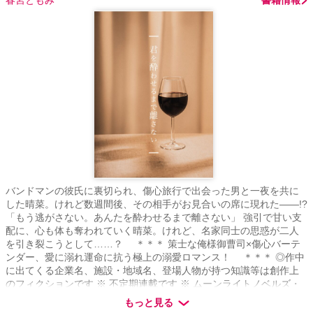
バンドマンの彼氏に裏切られ、傷心旅行で出会った男と一夜を共に
した晴菜。けれど数週間後、その相手がお見合いの席に現れた――!?
「もう逃がさない。あんたを酔わせるまで離さない」 強引で甘い支
配に、心も体も奪われていく晴菜。けれど、名家同士の思惑が二人
を引き裂こうとして……？ ＊＊＊ 策士な俺様御曹司×傷心バーテ
ンダー、愛に溺れ運命に抗う極上の溺愛ロマンス！ ＊＊＊ ◎作中
に出てくる企業名、施設・地域名、登場人物が持つ知識等は創作上
のフィクションです ※ 不定期連載です ※ ムーンライトノベルズ・
ベリーズカフェにも掲載しています ※ 表紙は装丁カフェ様にて作成
もっと見る
しています