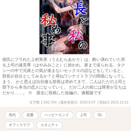
彼氏にフラれた上村朱里（うえむらあかり）は、酔い潰れていた所
を上司の速見尊（はやみみこと）に拾われ、家まで送られる。タク
シーの中で元彼との気が進まないセックスの話などをしていると、
部長が自分としてみるか？と尋ねワンナイトラブの関係になってし
まう。 かと思えば出社後も部長は求めてきて、二人はただの上司と
部下から本当の恋人になっていく。 だが二人の前には障害が立ちは
だかり……。 ※ 過去に投稿した短編の、連載版です
文字数 1,592,764
| 最終更新日 2026.8.07
| 登録日 2023.10.21
現代
恋愛
ハッピーエンド
上司
OL
オフィスラブ
エタニティ