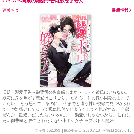
ハイスペ同期の溺愛予告は躱せません
蓮美ちま
書籍情報
旧題：溺愛予告～御曹司の告白躱します～ モテる彼氏はいらない。
嫉妬に身を焦がす恋愛はこりごり。 だから、仲の良い同期のままで
いたい。 そう思っているのに。 今までと違う甘い視線で見つめられ
て、 “女”扱いしてるって私に気付かせようとしてる気がする。 全部
ぜんぶ、勘違いだったらいいのに。 「勘違いじゃないから」 告白し
たい御曹司と 告白されたくない小ボケ女子 ラブバトル開始
文字数 152,353
| 最終更新日 2026.7.13
| 登録日 2023.8.13