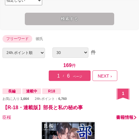
フリーワード
彼氏
件
169
件
1
6
NEXT ›
/
ページ
長編
連載中
R18
1
お気に入り:
1,664
24h.ポイント：
6,760
【R-18・連載版】部長と私の秘め事
臣桜
書籍情報