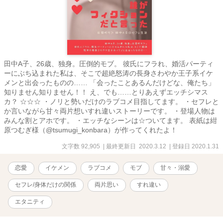
田中A子、26歳、独身。圧倒的モブ。 彼氏にフラれ、婚活パーティ
ーにぶち込まれた私は、そこで超絶怒涛の長身さわやか王子系イケ
メンと出会ったものの…… 「会ったことあるんだけどな、俺たち」
知りません知りません！！ え、でも……とりあえずエッチシマス
カ？ ☆☆☆ ・ノリと勢いだけのラブコメ目指してます。 ・セフレと
か言いながら甘々両片想いすれ違いストーリーです。 ・登場人物は
みんな割とアホです。 ・エッチなシーンは☆ついてます。 表紙は紺
原つむぎ様（@tsumugi_konbara）が作ってくれたよ！
文字数 92,905
| 最終更新日 2020.3.12
| 登録日 2020.1.31
恋愛
イケメン
ラブコメ
モブ
甘々・溺愛
セフレ/身体だけの関係
両片思い
すれ違い
エタニティ