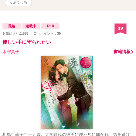
らぶえっち
長編
連載中
R18
19
お気に入り:
1,538
24h.ポイント：
35
優しい手に守られたい
水守真子
書籍情報
相馬可南子二十五歳。大学時代の彼氏に理不尽に叩かれ、男を避け