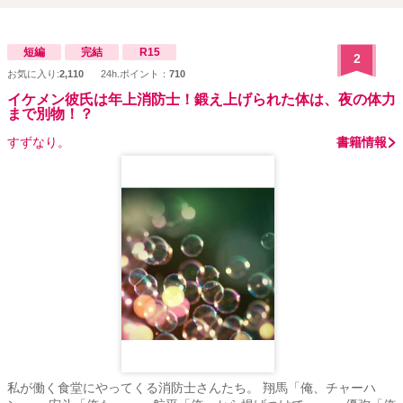
短編
完結
R15
2
お気に入り:
2,110
24h.ポイント：
710
イケメン彼氏は年上消防士！鍛え上げられた体は、夜の体力
まで別物！？
すずなり。
書籍情報
私が働く食堂にやってくる消防士さんたち。 翔馬「俺、チャーハ