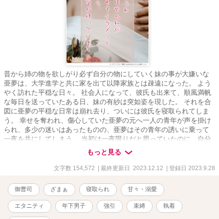
昔から姉の物を欲しがり必ず自分の物にしていく妹の事が大嫌いな
亜夢は、大学進学と共に家を出て以降家族とは疎遠になった。 よう
やく訪れた平穏な日々。 社会人になって、彼氏も出来て、順風満帆
な毎日を送っていたある日、妹の有紗は突如姿を現した。 それを合
図に亜夢の平穏な日常は崩れ去り、ついには彼氏を寝取られてしま
う。 幸せを奪われ、傷心していた亜夢の元へ一人の青年が声を掛け
られ、多少の迷いはあったものの、亜夢はその青年の誘いに乗って
一夜を共にしてしまう。 当初は一夜限りだと思っていたのに、自分
を見てくれる彼に惹かれてしまった亜夢は告白を受けてそのまま交
もっと見る
際に発展するのだけど…… 実は、この出来事は全て、ある人物によ
って仕組まれていた事だった――。 ※他サイトにも掲載
文字数 154,572
| 最終更新日 2023.12.12
| 登録日 2023.9.28
御曹司
ざまぁ
寝取られ
甘々・溺愛
エタニティ
年下男子
強引
束縛
執着