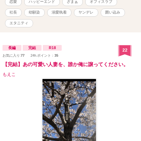
恋愛
ハッピーエンド
ざまぁ
オフィスラブ
社長
幼馴染
溺愛執着
ヤンデレ
囲い込み
エタニティ
長編
完結
R18
22
お気に入り:
77
24h.ポイント：
35
【完結】あの可愛い人妻を、誰か俺に譲ってください。
もえこ