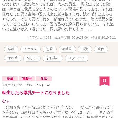
なめ）は１２歳の陸からすれば、大人の男性。 高校生になった陸
は、姉と後に義兄になる人とのセックス現場を見てしまう。それは
憧れだった要と当時の要の彼女に置き換えられ、涙が溢れ止まらな
くなった。そして要はそれを一部始終見ていたのだ。陸は義兄を愛
していると勘違いしたまま、要も己の初恋を拗らせていた。 すれ違
いと勘違いが入り混じった、両片思いの行く末は……。
文字数 134,554
| 最終更新日 2019.11.09
| 登録日 2019.2.12
結婚
イケメン
恋愛
御曹司
溺愛
現代
年の差
切ない
すれ違い
エタニティ
長編
連載中
R18
11
お気に入り:
100
24h.ポイント：
49
転生したら母乳チートになりました
むふ
妊娠を告げたら彼氏に捨てられた主人公。 なんとか頑張って子
を産むが、出産数日で赤ちゃんが亡くなってしまった。 生きるこ
とに絶望した主人公がこの世界に別れを告げるが、目を覚ますと深