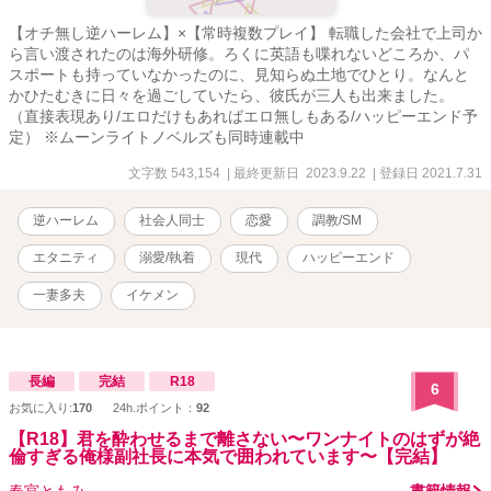
【オチ無し逆ハーレム】×【常時複数プレイ】 転職した会社で上司か
ら言い渡されたのは海外研修。ろくに英語も喋れないどころか、パ
スポートも持っていなかったのに、見知らぬ土地でひとり。なんと
かひたむきに日々を過ごしていたら、彼氏が三人も出来ました。
（直接表現あり/エロだけもあればエロ無しもある/ハッピーエンド予
定） ※ムーンライトノベルズも同時連載中
文字数 543,154
| 最終更新日 2023.9.22
| 登録日 2021.7.31
逆ハーレム
社会人同士
恋愛
調教/SM
エタニティ
溺愛/執着
現代
ハッピーエンド
一妻多夫
イケメン
長編
完結
R18
6
お気に入り:
170
24h.ポイント：
92
【R18】君を酔わせるまで離さない〜ワンナイトのはずが絶
倫すぎる俺様副社長に本気で囲われています〜【完結】
春宮ともみ
書籍情報