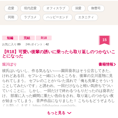
恋愛
現代恋愛
オフィスラブ
溺愛
御曹司
同期
ラブコメ
ハッピーエンド
エタニティ
短編
完結
R18
15
お気に入り:
89
24h.ポイント：
42
【R18】可愛い後輩の誘いに乗ったら取り返しのつかないこ
とになった
堀川ぼり
書籍情報
彼氏はいないし、作る気もない――園田葵衣はそう公言してきた。
けれどある日、セフレと一緒にいるところを、後輩の立川遥翔に見
られてしまう。 セフレのことがバレた流れで「俺も先輩とそういう
ことしてみたいです」と誘われ、一回だけならと軽い気持ちでつい
ていくことに。 しかし、一回だけで終わるつもりだったのは葵衣だ
け。 部屋に入った瞬間に重たい告白をされ、取り返しのつかない夜
が始まってしまう。 音声作品になりました！ こちらもどうぞよろし
くお願いします！ https://dlsharing.com/girls-
touch/announce/=/product_id/RJ01579517.html ※他サイトにも投稿
もっと見る
しています