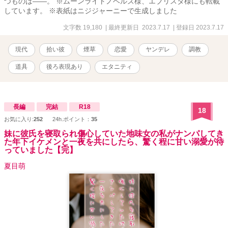
つものは――。 ※ムーンライトノベルズ様、エブリスタ様にも転載
しています。 ※表紙はニジジャーニーで生成しました
文字数 19,180
| 最終更新日 2023.7.17
| 登録日 2023.7.17
現代
拾い彼
煙草
恋愛
ヤンデレ
調教
道具
後ろ表現あり
エタニティ
長編
完結
R18
18
お気に入り:
252
24h.ポイント：
35
妹に彼氏を寝取られ傷心していた地味女の私がナンパしてき
た年下イケメンと一夜を共にしたら、驚く程に甘い溺愛が待
っていました【完】
夏目萌