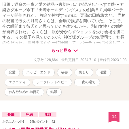
旧題：運命の一夜と愛の結晶〜裏切られた絶望がもたらす奇跡〜 神
楽坂グループ傘下『田崎ホールディングス』の創業５０周年パーテ
ィーが開催された。 舞台で挨拶するのは、専務の田崎悠太だ。 専務
の秘書で彼女の月島さくらは、会場で挨拶を聞いていた。 そこで、
今の瞬間まで彼氏だと思っていた悠太の口から、別の女性との婚約
が発表された。 さくらは、訳が分からずショックを受け会場を後に
する。 その様子を見ていたのが、神楽坂グループの御曹司で、社長
の怜だった。 海外出張から一時帰国して、パーティーに出席してい
たのだ。 会場から出たさくらを追いかけ、忘れさせてやると一夜の
もっと見る
関係をもつ。 一生をさくらと共にしようと考えていた怜と、怜とは
一夜の関係だと割り切り前に進むさくらとの、長い長いすれ違いが
文字数 128,664
| 最終更新日 2024.7.10
| 登録日 2023.1.03
始まる。 再会の日は……。
恋愛
ハッピーエンド
秘書
裏切り
溺愛
エタニティ
シークレットベビー
一夜の過ち
独占欲強めの御曹司
結婚
長編
完結
R18
14
お気に入り:
446
24h.ポイント：
42