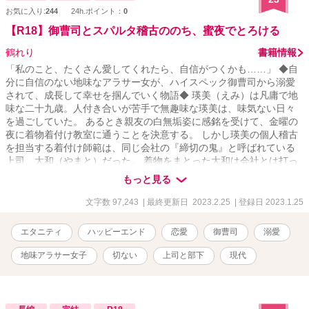
お気に入り:
244
24h.ポイント：
0
【R18】御曹司とスパルタ稽古ののち、蜜夜でとろける
鶴れり
書籍情報
「私のこと、たくさん愛してくれたら、自信がつくかも……」 ◆自
分に自信のない地味なアラサー女が、ハイスペック御曹司から溺愛
されて、成長して幸せを掴んでいく物語◆ 瑛美（えみ）は凡庸で地
味な二十九歳。人付き合いが苦手で無趣味な瑛美は、味気ない日々
を過ごしていた。 あるとき親友の白無垢姿に感銘を受けて、金曜の
夜に着物着付け教室に通うことを決意する。 しかし瑛美の個人稽古
を担当する着付け師範は、同じ会社の『締切の鬼』と呼ばれている
上司、大和（やまと）だった。 着物をまとった大和は会社とは打っ
て変わり、色香のある大人な男性に……。 「瑛美、俺の彼女になっ
もっと見る
て」 「できなかったらペナルティな」 瑛美は流されるがまま金曜の
夜限定の恋人になる。 毎週、大和のスパルタ稽古からの甘い夜を過
文字数 97,243
| 最終更新日 2023.2.25
| 登録日 2023.1.25
ごすことになり――？！ ※ムーンライトノベルス様にも掲載してお
ります。
エタニティ
ハッピーエンド
恋愛
御曹司
溺愛
地味アラサー女子
切ない
上司と部下
現代