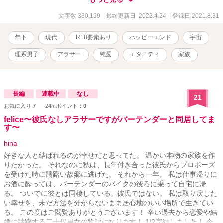
登場します。
文字数 330,199
| 最終更新日 2022.4.24
| 登録日 2021.8.31
年下
現代
R18要素あり
ハッピーエンド
宇宙
理系男子
アラサー
純愛
エタニティ
家族
長編
連載中
なし
21
お気に入り:
7
24h.ポイント：
0
felice〜彼氏なしアラサーですがバーテンダーと同居してま
す〜
hina
好きな人と結ばれるのが幸せだと思ってた。 温かい本物の家族を作
りたかった。 それなのに私は、長年付き合った彼氏からプロポーズ
を受けた時に躊躇い故郷に逃げた。 それから一年。 私は仕事帰りに
お酒に酔っては、バーテンダーのバイクの後ろに乗って自宅に帰
る。 ついでに彼とは同棲している。彼氏ではない。 私は取り戻した
い幸せを、未だ方法を分からないまま居心地のいい場所で生きてい
る。 この度はご閲覧ありがとうございます！ 辛い過去から恋愛や結
婚に躊躇する二十代男女の物語になります！ 1/2完結しました！ 今