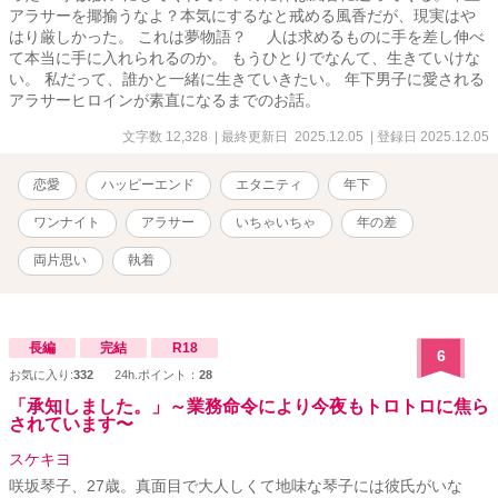
アラサーを揶揄うなよ？本気にするなと戒める風香だが、現実はや
はり厳しかった。 これは夢物語？ 人は求めるものに手を差し伸べ
て本当に手に入れられるのか。 もうひとりでなんて、生きていけな
い。 私だって、誰かと一緒に生きていきたい。 年下男子に愛される
アラサーヒロインが素直になるまでのお話。
文字数 12,328
| 最終更新日 2025.12.05
| 登録日 2025.12.05
恋愛
ハッピーエンド
エタニティ
年下
ワンナイト
アラサー
いちゃいちゃ
年の差
両片思い
執着
長編
完結
R18
6
お気に入り:
332
24h.ポイント：
28
「承知しました。」～業務命令により今夜もトロトロに焦ら
されています〜
スケキヨ
咲坂琴子、27歳。真面目で大人しくて地味な琴子には彼氏がいな