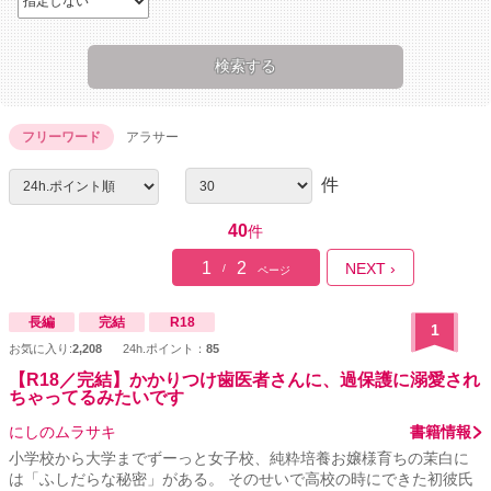
フリーワード
アラサー
件
40
件
1
2
NEXT ›
/
ページ
長編
完結
R18
1
お気に入り:
2,208
24h.ポイント：
85
【R18／完結】かかりつけ歯医者さんに、過保護に溺愛され
ちゃってるみたいです
にしのムラサキ
書籍情報
小学校から大学までずーっと女子校、純粋培養お嬢様育ちの茉白に
は「ふしだらな秘密」がある。 そのせいで高校の時にできた初彼氏