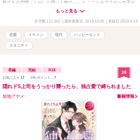
敵である空閑（くが）と同一人物で――？ こじらせアラサー女子が
恋も仕事も手に入れるお話です。 ※表紙画像は湯弐（pixiv
もっと見る
ID:3989101）様の作品をお借りしています。
文字数 111,302
| 最終更新日 2019.10.05
| 登録日 2019.9.14
恋愛
イケメン
現代
ハッピーエンド
エタニティ
長編
完結
R18
16
お気に入り:
17
24h.ポイント：
7
隠れドS上司をうっかり襲ったら、独占愛で縛られました
加地アヤメ
書籍情報