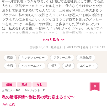
私──月宮真唯（つきみやまい）は他社で派遣社員として働いてる恋
人から、突然デートのキャンセルをされ、仕方なくやけ食いとやけ
酒をして駅まであるいてたんだけど……何回か利用した事のあるラ
ブホテルに私の知らない女性と入っていくのは恋人!? お前の会社は
ラブホテルにあるんかい、とツッコミつつSNSでお別れのメッセー
ジを送りつけ、本格的にやけ酒だ、と歩き出した所で出会ったの
は、私の会社の専務、千賀蓮也（ちがれんや）だった。 ああだこう
だとイケメン専務とやり取りしてたら、今度は雨が降ってきてしま
い、何故か上司と一緒に元恋人が入っていったラブホテルへと雨宿
もっと見る
りで連れて行かれ……。 ええ？私どうなってしまうのでしょうか。
ちょっとヤンデレなイケメン上司と気の強い失恋したばかりのアラ
文字数 88,783
| 最終更新日 2021.2.03
| 登録日 2019.7.13
サー女子とのラブコメディ。 予告なくRシーンが入りますので、ご
注意ください。 第十四回恋愛大賞で奨励賞をいただきました。投票
恋愛
ヤンデレヒーロー
アラサー女子
溺愛/執着
くださった皆様に感謝いたします。 他サイトでも掲載中
失恋
ハッピーエンド
NTR
結婚
エタニティ
短編
完結
なし
8
お気に入り:
160
24h.ポイント：
21
私の婚活事情〜副社長の策に嵌まるまで〜
みかん桜