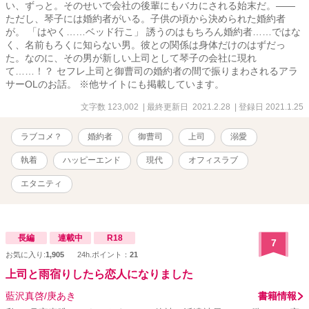
い、ずっと。そのせいで会社の後輩にもバカにされる始末だ。――
ただし、琴子には婚約者がいる。子供の頃から決められた婚約者
が。 「はやく……ベッド行こ」 誘うのはもちろん婚約者……ではな
く、名前もろくに知らない男。彼との関係は身体だけのはずだっ
た。なのに、その男が新しい上司として琴子の会社に現れ
て……！？ セフレ上司と御曹司の婚約者の間で振りまわされるアラ
サーOLのお話。 ※他サイトにも掲載しています。
文字数 123,002
| 最終更新日 2021.2.28
| 登録日 2021.1.25
ラブコメ？
婚約者
御曹司
上司
溺愛
執着
ハッピーエンド
現代
オフィスラブ
エタニティ
長編
連載中
R18
7
お気に入り:
1,905
24h.ポイント：
21
上司と雨宿りしたら恋人になりました
藍沢真啓/庚あき
書籍情報