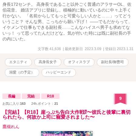
身長172センチ。 高身長であること以外ごく普通のアラサーOL、佐
伯花音。 婚活アプリに登録し、積極的に動いているのに中々上手く
行かない。 「名前からしてもっと可愛らしい人かと……」ってどう
いうこと？ そんな男、こっちから願い下げ！ ——でもだからって、
イケメンで仕事もできる副社長……こんなハイスペ男子も求めてな
いっ！ って思ってたんだけどな。気が付いた時には既に副社長の手
の内にいた。
文字数 41,636
| 最終更新日 2023.3.09
| 登録日 2023.1.31
エタニティ
高身長女子
オフィスラブ
副社長/御曹司
溺愛（の予定）
ハッピーエンド
長編
完結
R18
9
お気に入り:
163
24h.ポイント：
21
【完結】【R18】崖っぷち告白大作戦⁉︎〜彼氏と後輩に裏切
られたら、何故か上司に寵愛されました〜
鷹槻れん