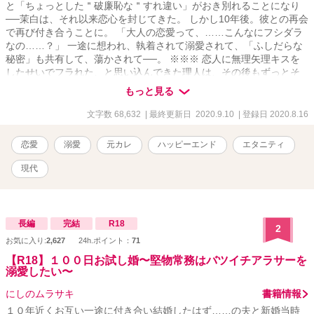
と「ちょっとした＂破廉恥な＂すれ違い」がおき別れることになり
──茉白は、それ以来恋心を封じてきた。 しかし10年後。彼との再会
で再び付き合うことに。 「大人の恋愛って、……こんなにフシダラ
なの……？」 一途に想われ、執着されて溺愛されて、「ふしだらな
秘密」も共有して、蕩かされて──。 ※※※ 恋人に無理矢理キスを
したせいでフラれた、と思い込んできた理人は、その後もずっとそ
の恋人、茉白のことを忘れられずにいた。 しかし再会の後、誤解が
もっと見る
解けたふたりは再び交際することに。 ところが純粋培養お嬢様育
ち、茉白はなんだか無意識に身の回りの男性から好意を向けられて
文字数 68,632
| 最終更新日 2020.9.10
| 登録日 2020.8.16
いて──。 「ちょっと待て！ 油断も隙もなくないか、これは！」
その上、茉白も何かズレていて。 「理人くん、私、……理人くん好
恋愛
溺愛
元カレ
ハッピーエンド
エタニティ
みのえっちな女性になれてますか？」 「それ以上俺の理性をどうに
かしようとするのはやめてくれ……！」 ※※※ 純粋培養のまま大人
現代
になった茉白と、彼女にブンブンふりまわされる理人の、いちゃら
ぶコメディです。シリアスほぼないです。 読まなくても大丈夫な構
成になってはいるのですが、「セカンド彼女になりがちアラサー、
悪役令嬢に転生する」と「カタブツ検事のセフレになったと思った
長編
完結
R18
2
ら、溺愛されてしまっておりまして」のスピンオフとなります。
お気に入り:
2,627
24h.ポイント：
71
【R18】１００日お試し婚〜堅物常務はバツイチアラサーを
溺愛したい〜
にしのムラサキ
書籍情報
１０年近くお互い一途に付き合い結婚したはず……の夫と新婚当時