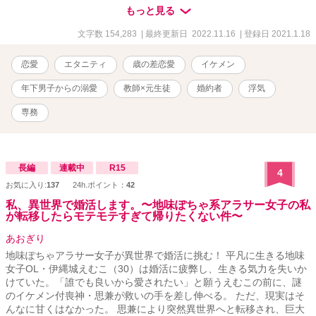
に行くことに。 それがまさか――― 「や、やっちゃった！？」 朝、
もっと見る
目覚めたら隣には高校時代の教え子、真辺凉多(まなべりょうた)が同
じベッドいた―――いわゆるこれが噂の朝チュンっていうやつ！？
文字数 154,283
| 最終更新日 2022.11.16
| 登録日 2021.1.18
アラサーなうえに婚約者(絶賛浮気され中)もいるのに最低最悪な真似
をしてしまった。 「先生、責任とって付き合おっか」 なんて言われ
恋愛
エタニティ
歳の差恋愛
イケメン
て頭の中は大混乱。 しかも、教え子は時任グループの専務になって
いた。 彼は年下とは思えない甘やかし上手。 当然、モテモテで
年下男子からの溺愛
教師×元生徒
婚約者
浮気
―――それなのにこんな私でいいの？ いったいなんなの？ 私は遊ば
れているの？
専務
長編
連載中
R15
4
お気に入り:
137
24h.ポイント：
42
私、異世界で婚活します。〜地味ぽちゃ系アラサー女子の私
が転移したらモテモテすぎて帰りたくない件〜
あおぎり
地味ぽちゃアラサー女子が異世界で婚活に挑む！ 平凡に生きる地味
女子OL・伊縄城えむこ（30）は婚活に疲弊し、生きる気力を失いか
けていた。「誰でも良いから愛されたい」と願うえむこの前に、謎
のイケメン付喪神・思兼が救いの手を差し伸べる。 ただ、現実はそ
んなに甘くはなかった。 思兼により突然異世界へと転移され、巨大