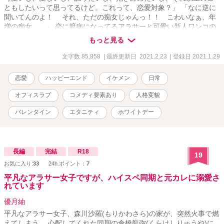
ともしたいって思ってるけど。これって、恋愛対象？」 「なに逆に
聞いてんのよ！ それ、ただの痴女じゃんっ！！ こわいなぁ、年
増の痴女……」 恋に臆病になってるアラサーと可愛い新人ワンコの
可愛い恋のお話、と思いきや、いきなりワンコがドS狼に豹変して翻
もっと見る
弄されるドキドキラブコメディー。
文字数 85,858
| 最終更新日 2021.2.23
| 登録日 2021.1.29
恋愛
ハッピーエンド
イケメン
日常
オフィスラブ
コメディ要素あり
人格変貌
バレンタイン
エタニティ
ホワイトデー
長編
完結
R18
19
お気に入り:
33
24h.ポイント：
7
平凡なアラサー女子ですが、ハイスペ同期と元カレに溺愛さ
れています
優月紬
平凡なアラサー女子、森川沙羅(もりかわさら)の家が、突然火事で燃
えてしまう。 心配してくれた同期の倉橋龍弥(くらはしりゅうや)に