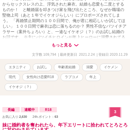
からセックスレスの上、浮気された麻衣。結婚も恋愛も二度とする
ものか！ と離婚届を叩きつけ家を飛び出たところ、なぜか職場の
堅物上司（あと１年でイケオジらしい）にプロポーズされてしま
う。 「再婚禁止期間の１００日間で、俺が君に相応しいか試してほ
しい」 １００日間で麻衣は恋に落ちるのか？ 男性不信なバツイチア
ラサー（案外ちょろい）と、一途なイケオジ（？）のお試し結婚の
お話です。 ※主にバツイチヒロインが年上ヒーローに溺愛されてる
だけのお話ですが、一部（元旦那の）胸糞悪い行動があります。 ※
もっと見る
ストーリー上、民法等の手続きを端折っていたりしますがご寛恕く
ださい。
文字数 109,794
| 最終更新日 2021.2.24
| 登録日 2020.11.29
エタニティ
お試し
年齢差結婚
溺愛
イケメン
現代
女性向け恋愛R18
ラブコメ
年上
イケオジ（？）
長編
連載中
R18
3
お気に入り:
2,630
24h.ポイント：
63
妹に婚約者を奪われたら、年下エリートに拾われてとろとろ
に甘やかされています