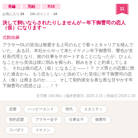
長編
完結
R18
11
お気に入り:
24
24h.ポイント：
14
決して飼いならされたりしませんが～年下御曹司の恋人
（仮）になります～
北館由麻
アラサーOLの笑佳は敬愛する上司のもとで着々とキャリアを積んで
いた。 ある日、本社からやって来たイケメン年下御曹司、響也が支
社長代理となり、彼の仕事をサポートすることになったが、ひょん
なことから笑佳は彼に弱みを握られ、頼みをきくと約束してしま
う。 それは彼の恋人（仮）になること――！？ クズ男との恋愛に懲
りた過去から、もう恋をしないと決めていた笑佳に年下御曹司の恋
人（仮）は務まるのか……。 そして契約彼女を夜な夜な甘やかす年
下御曹司の思惑とは……！？
文字数 140,961
| 最終更新日 2025.2.15
| 登録日 2025.1.30
恋愛
ハッピーエンド
現代
エタニティ
契約恋愛
アラサー女子
仕事女子
御曹司
スパダリ
イケメン