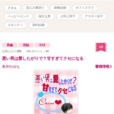
の娘）の抽象画を背景に使用して頂きました。 （作品シェア以外
での無断転載など固くお断りします） ○雪さま （Twitter）
ざまぁ
恋人の裏切り
政略結婚
オフィスラブ
https://twitter.com/yukiyukisnow7?s=21 （pixiv）
https://www.pixiv.net/users/2362274 --------------------- 執筆期間：
ハッピーエンド
強引な男
上司と部下
アラサー女子
2023/02/02-
エタニティ
契約結婚
長編
完結
R18
10
お気に入り:
292
24h.ポイント：
14
悪い男は愛したがりで？甘すぎてクセになる
奏井れゆな
書籍情報