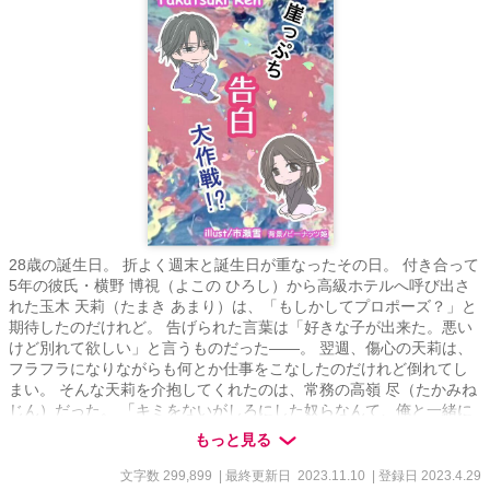
28歳の誕生日。 折よく週末と誕生日が重なったその日。 付き合って
5年の彼氏・横野 博視（よこの ひろし）から高級ホテルへ呼び出さ
れた玉木 天莉（たまき あまり）は、「もしかしてプロポーズ？」と
期待したのだけれど。 告げられた言葉は「好きな子が出来た。悪い
けど別れて欲しい」と言うものだった――。 翌週、傷心の天莉は、
フラフラになりながらも何とか仕事をこなしたのだけれど倒れてし
まい。 そんな天莉を介抱してくれたのは、常務の高嶺 尽（たかみね
じん）だった。 「キミをないがしろにした奴らなんて、俺と一緒に
なって見返してやればいい」 利害の一致による交際を申し込まれた
もっと見る
崖っぷちアラサー女子の、形勢逆転ラブストーリー♥ -------------------
-- ○表紙絵は市瀬雪さまに依頼しました。今回はピーナッツ姫（うち
文字数 299,899
| 最終更新日 2023.11.10
| 登録日 2023.4.29