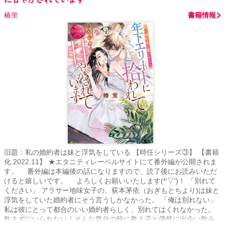
椿蛍
書籍情報
旧題：私の婚約者は妹と浮気をしている 【時任シリーズ③】 【書籍
化.2022.11】 ★エタニティレーベルサイトにて番外編が公開されま
す。 番外編は本編後の話になりますので、読了後にお読みいただ
けると嬉しいです。 よろしくお願いいたします(*'▽')！ 「別れて
ください」 アラサー地味女子の、荻本茅依（おぎもとちより)は妹と
浮気をしていた婚約者にそう言うしかなかった。 「俺は別れない」
私は彼にとって都合のいい婚約者らしく、別れてはくれなかった。
飲まずにいられない！そんな気分の時に教え子と偶然に出会い飲み