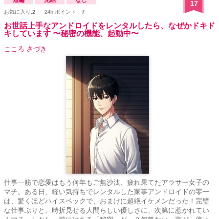
17
お気に入り:
2
24h.ポイント：
7
お世話上手なアンドロイドをレンタルしたら、なぜかドキド
キしています 〜秘密の機能、起動中〜
こころ さづき
仕事一筋で恋愛はもう何年もご無沙汰、疲れ果てたアラサー女子の
マチ。ある日、軽い気持ちでレンタルした家事アンドロイドの零一
は、驚くほどハイスペックで、おまけに超絶イケメンだった！完璧
な仕事ぶりと、時折見せる人間らしい優しさに、次第に惹かれてい