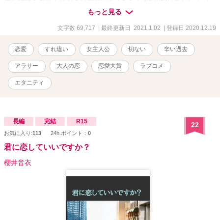
後恋愛大賞に応募予定です。 もしよろしければお気に入りよろしく
もっと見る
お願いします♡
文字数 69,717
| 最終更新日 2021.1.02
| 登録日 2020.12.19
恋愛
すれ違い
女主人公
切ない
辛い過去
アラサー
大人の恋
恋愛大賞
ラブコメ
エタニティ
長編
完結
R15
22
お気に入り:
113
24h.ポイント：
0
君に恋していいですか？
櫻井音衣