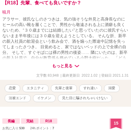
【R18】先輩、食べても良いですか？
暁月
アラサー、彼氏なしのさつきは、気の強そうな外見と高身長なのに
ヒールの高い靴を履くことで、男性から敬遠される上に酒癖も良く
ないため、“３０歳までには結婚したい”と思っていたのに彼氏すらい
ないまま半年後には３０歳を迎えようとしている。 そんな折、新卒
の新入社員の歓迎会という飲み会で、酒を煽った際途中記憶を失っ
てしまったさつき。 目覚めると、家ではないベッドの上で全裸の自
分。 そして、すぐそばには裸の男性の後姿…… 隣にいたのは、新卒
の新入社員で、自分が教育係を務めている小野大樹だった。 「どう
しよう？！もしかしなくても、後輩くんとシちゃったの？？！！」
もっと見る
身体の関係（？）から始まる先輩と後輩の、すれ違いラブコメで
す。 --------------------- ※更新は1～2日に1話を目安に7：00更新の予
文字数 83,948
| 最終更新日 2022.1.02
| 登録日 2021.1.31
定です。 （たまにズレるかもしれませんが…）
恋愛
エタニティ
先輩と後輩
すれ違い
溺愛
法被エンド
イケメン
見た目に騙されちゃいけない
長編
完結
R18
15
お気に入り:
530
24h.ポイント：
7