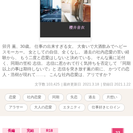
卯月 薫、30歳。 仕事の出来すぎる女。 大食いで大酒飲みでヘビー
スモーカー。 女としての自信、全くなし。 過去の社内恋愛の苦い経
験から、 もう二度と恋愛はしないと決めている。 そんな薫に近付
く、同期の笠松 志信。 志信に惹かれて行く気持ちを否定して 『同期
以上の事は期待しないで』と 志信を突き放す薫の前に、 かつての恋
人・浩樹が現れて……。 こんな社内恋愛は、アリですか？
文字数 103,425
| 最終更新日 2021.3.18
| 登録日 2021.1.22
恋愛
社内恋愛
同期
失恋
過去
片想い
アラサー
大人の恋愛
エタニティ
仕事好きヒロイン
長編
完結
R18
23