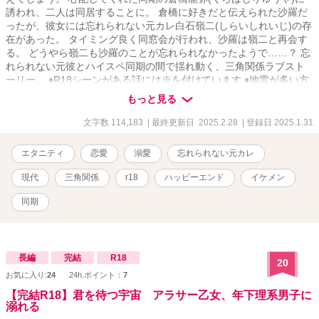
誘われ、二人は同居することに。 倉橋に好きだと伝えられた沙羅だ
ったが、彼女には忘れられない元カレ白石嶺二(しらいしれいじ)の存
在があった。 タイミング良く同窓会が行われ、沙羅は嶺二と再会す
る。 どうやら嶺二も沙羅のことが忘れられなかったようで……？ 忘
れられない元彼とハイスペ同期の間で揺れ動く、三角関係ラブスト
ーリー。 ♦︎R18シーンがある話には※を付けています ♦︎地雷が多い方
はお気をつけください
もっと見る
文字数 114,183
| 最終更新日 2025.2.28
| 登録日 2025.1.31
エタニティ
恋愛
溺愛
忘れられない元カレ
現代
三角関係
r18
ハッピーエンド
イケメン
同期
長編
完結
R18
20
お気に入り:
24
24h.ポイント：
7
【完結R18】君を待つ宇宙 アラサー乙女、年下理系男子に
溺れる