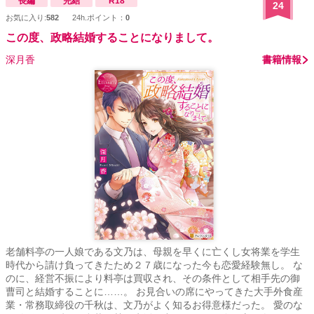
長編
完結
R18
24
お気に入り:
582
24h.ポイント：
0
この度、政略結婚することになりまして。
深月香
書籍情報
老舗料亭の一人娘である文乃は、母親を早くに亡くし女将業を学生
時代から請け負ってきたため２７歳になった今も恋愛経験無し。 な
のに、経営不振により料亭は買収され、その条件として相手先の御
曹司と結婚することに……。 お見合いの席にやってきた大手外食産
業・常務取締役の千秋は、文乃がよく知るお得意様だった。 愛のな