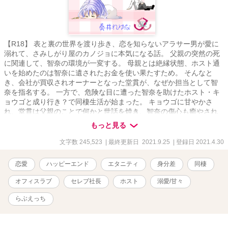
【R18】 表と裏の世界を渡り歩き、恋を知らないアラサー男が愛に
溺れて、さみしがり屋のカノジョに本気になる話。 父親の突然の死
に関連して、智奈の環境が一変する。 母親とは絶縁状態、ホスト通
いを始めたのは智奈に遺されたお金を使い果たすため。 そんなと
き、会社が買収されオーナーとなった堂貫が、なぜか担当として智
奈を指名する。 一方で、危険な目に遭った智奈を助けたホスト・キ
ョウゴと成り行き？で同棲生活が始まった。 キョウゴに甘やかさ
れ、堂貫は父親のことで何かと世話を焼き、智奈の傷心も癒やされ
ていく。 ただ、”二人”と出会ったのは偶然ではなく… key：現代恋
もっと見る
愛、裏社会、身分差、秘密、三角関係、溺愛、甘め、らぶえっち、
オフィスラブ、スパダリ Illustration：錦木さま
文字数 245,523
| 最終更新日 2021.9.25
| 登録日 2021.4.30
恋愛
ハッピーエンド
エタニティ
身分差
同棲
オフィスラブ
セレブ社長
ホスト
溺愛/甘々
らぶえっち