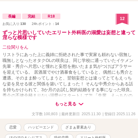
長編
完結
R18
12
お気に入り:
130
24h.ポイント：
14
ずっと片思いしていたエリート外科医の溺愛は妄想と違って
淫らな模様です
二位関りをん
リストラにあった上に義姉に拒絶された事で実家も頼れない宿無し
職無しとなったオタクOLの咲良は、同じ学校に通っていたイケメン
先輩・秀介へ片思いと憧れと妄想を抱いたまま気がつけばアラサー
を迎えている。 居酒屋でやけ酒暴食をしていると、偶然にも秀介と
遭遇。そのまま酔ってしまうと、翌朝妄想とは違ってとてもえっち
な姿を見せる彼と関係を築いてしまった！ そんな中秀介からある話
を持ちかけられて、3か月のお試し契約結婚をする事になった咲良。
秀介の不健全極まりない溺愛がスタートして?! 「先輩、えっちなの
はいけないと思います……！」 ※他サイトでも更新しています
もっと見る
文字数 100,803
| 最終更新日 2025.11.30
| 登録日 2025.11.26
恋愛
ハッピーエンド
ざまぁ要素あり
ほのぼの＆シリアス
現代恋愛
エリート外科医