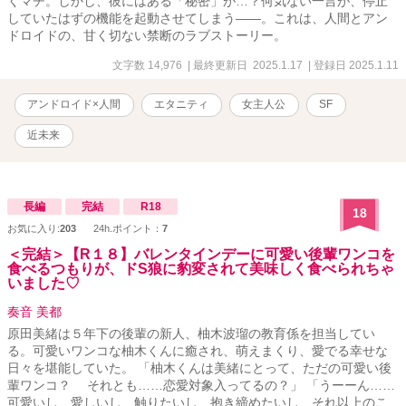
くマチ。しかし、彼にはある「秘密」が…？何気ない一言が、停止
していたはずの機能を起動させてしまう——。これは、人間とアン
ドロイドの、甘く切ない禁断のラブストーリー。
文字数 14,976
| 最終更新日 2025.1.17
| 登録日 2025.1.11
アンドロイド×人間
エタニティ
女主人公
SF
近未来
長編
完結
R18
18
お気に入り:
203
24h.ポイント：
7
＜完結＞【R１８】バレンタインデーに可愛い後輩ワンコを
食べるつもりが、ドS狼に豹変されて美味しく食べられちゃ
いました♡
奏音 美都
原田美緒は５年下の後輩の新人、柚木波瑠の教育係を担当してい
る。可愛いワンコな柚木くんに癒され、萌えまくり、愛でる幸せな
日々を堪能していた。 「柚木くんは美緒にとって、ただの可愛い後
輩ワンコ？ それとも……恋愛対象入ってるの？」 「うーーん……
可愛いし、愛しいし、触りたいし、抱き締めたいし、それ以上のこ