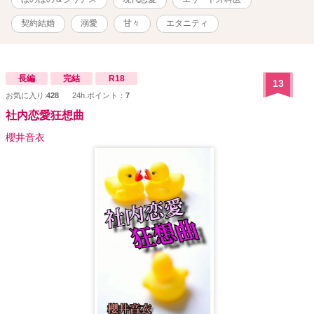
契約結婚
溺愛
甘々
エタニティ
長編
完結
R18
13
お気に入り:
428
24h.ポイント：
7
社内恋愛狂想曲
櫻井音衣