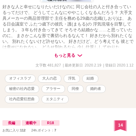
好きな人と幸せになりたいだけなのに 同じ会社の人と付き合ってい
るってだけで、 どうしてこんなにややこしくなるんだろう？ 大手文
具メーカーの商品管理部で 主任を務める29歳の志織(しおり)は、 あ
る日会議室で ふたつ歳下の彼氏・護(まもる)の 浮気現場を目撃して
しまう。 ３年も付き合ってきて そろそろ結婚かな……と思っていた
のに、 まさかこんな形で裏切られるなんて！ 好きだから別れたくな
い。 別れたくないけど許せない。 好きだけど、どう考えても 彼とで
は幸せになれない。 どうせ別れるなら 少し仕返ししてやりた
い……！ これから付き合うなら 優しくて家事もできる人？ 安心して
もっと見る
頼れる人？ 結婚を現実的に考えられる人？ 絶対に浮気しない人？ 単
純に好きか嫌いかだけでは割りきれない、 めんどくさい大人の恋の
文字数 481,827
| 最終更新日 2020.2.19
| 登録日 2020.1.12
お話です。 「社内恋愛ってめんどくさいけど、 周りに内緒にしとく
とろくなことないね」 「言ったら言ったで、 いろいろ邪魔くさいで
オフィスラブ
大人の恋
浮気
結婚
すけどね」
秘密の社内恋愛
アラサー
同僚
婚約者
社内恋愛狂想曲
エタニティ
長編
連載中
R18
14
お気に入り:
112
24h.ポイント：
7