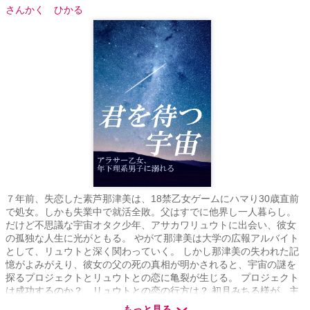
さんかく ひかる
７年前、失恋した素芦那津美は、18禁乙女ゲームにハマり30歳直前
で処女。しかも失業中で就活全敗。父はすでに他界し一人暮らし。
だけど不思議な宇宙オタク少年、アサカワリュウトに出会い、彼女
の孤独な人生に光がともる。 やがて那津美は大学の広報アルバイト
として、リュウトと深く関わっていく。 しかし那津美の失われた記
憶がよみがえり、彼女の父の死の真相が明かされると、宇宙の謎を
探るプロジェクトとリュウトとの恋に亀裂が生じる。 プロジェクト
は成功するのか？ リュウトとの恋の行方は？ 初月みちる様が、主
人公の素芦那津美を美しく描いてくださいました。 最初のページに
もっと見る