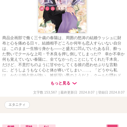
商品企画部で働く三十歳の春陽は、周囲の怒涛の結婚ラッシュに財
布と心を痛める日々。結婚相手どころか何年も恋人すらいない自分
は、このまま一生独り身かも――と盛大に凹んでいたある日、酔っ
た勢いでクールな上司・千木良を押し倒してしまった!? 幸か不幸か
何も覚えていない春陽に、全てなかったことにしてくれた千木良。
だけど、不意打ちのように甘やかしてくる彼の思わせぶりな言動
に、どうしようもなく心と体が疼いてしまい……。「どうやら私
は、かなり独占欲が強い、嫉妬深い男のようだよ」クールな隠れド
Ｓ上司をうっかりその気にさせてしまったアラサー女子の、甘すぎ
もっと見る
る受難！
文字数 153,567
| 最終更新日 2024.8.07
| 登録日 2024.8.07
エタニティ
短編
完結
なし