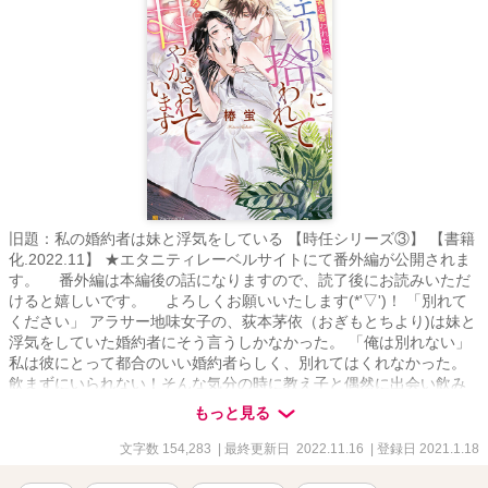
旧題：私の婚約者は妹と浮気をしている 【時任シリーズ③】 【書籍
化.2022.11】 ★エタニティレーベルサイトにて番外編が公開されま
す。 番外編は本編後の話になりますので、読了後にお読みいただ
けると嬉しいです。 よろしくお願いいたします(*'▽')！ 「別れて
ください」 アラサー地味女子の、荻本茅依（おぎもとちより)は妹と
浮気をしていた婚約者にそう言うしかなかった。 「俺は別れない」
私は彼にとって都合のいい婚約者らしく、別れてはくれなかった。
飲まずにいられない！そんな気分の時に教え子と偶然に出会い飲み
に行くことに。 それがまさか――― 「や、やっちゃった！？」 朝、
もっと見る
目覚めたら隣には高校時代の教え子、真辺凉多(まなべりょうた)が同
じベッドいた―――いわゆるこれが噂の朝チュンっていうやつ！？
文字数 154,283
| 最終更新日 2022.11.16
| 登録日 2021.1.18
アラサーなうえに婚約者(絶賛浮気され中)もいるのに最低最悪な真似
をしてしまった。 「先生、責任とって付き合おっか」 なんて言われ