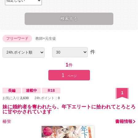
フリーワード
教師×元生徒
件
1
件
1
ページ
長編
連載中
R18
1
お気に入り:
2,630
24h.ポイント：
0
妹に婚約者を奪われたら、年下エリートに拾われてとろとろ
に甘やかされています
椿蛍
書籍情報