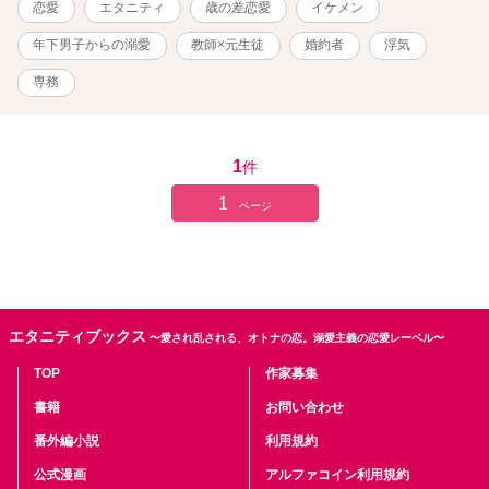
恋愛
エタニティ
歳の差恋愛
イケメン
て頭の中は大混乱。 しかも、教え子は時任グループの専務になって
いた。 彼は年下とは思えない甘やかし上手。 当然、モテモテで
年下男子からの溺愛
教師×元生徒
婚約者
浮気
―――それなのにこんな私でいいの？ いったいなんなの？ 私は遊ば
れているの？
専務
1
件
1
ページ
エタニティブックス
〜愛され乱される、オトナの恋。溺愛主義の恋愛レーベル〜
TOP
作家募集
書籍
お問い合わせ
番外編小説
利用規約
公式漫画
アルファコイン利用規約