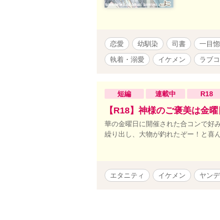
恋愛
幼馴染
司書
一目惚
執着・溺愛
イケメン
ラブコ
短編
連載中
R18
【R18】神様のご褒美は金曜
華の金曜日に開催された合コンで好
繰り出し、大物が釣れたぞー！と喜
エタニティ
イケメン
ヤンデ