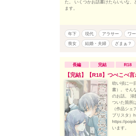
た。 いくつかお話書けたらいいな、と
ます。
年下
現代
アラサー
ワー
喪女
結婚・夫婦
ざまぁ？
長編
完結
R18
【完結】【R18】つべこべ
幼い頃に一
書）。そん
のお話。 溺
ついた箇所
（作品シェ
ブリスタ）http
https://
います。