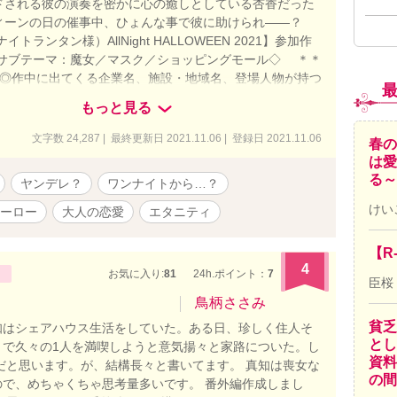
ドされる彼の演奏を密かに心の癒しとしている杏香だった
ィーンの日の催事中、ひょんな事で彼に助けられ――？
イトランタン様）AllNight HALLOWEEN 2021】参加作
◇サブテーマ：魔女／マスク／ショッピングモール◇ ＊＊
話 ◎作中に出てくる企業名、施設・地域名、登場人物が持つ
作上のフィクションです ※既存作品「【R18】窓辺に揺れ
もっと見る
インが一瞬登場しますが、こちら単体のみでもお楽しみい
 ※作者が読みたいだけの性癖を詰め込んだ三人称一元視点
文字数 24,287 | 最終更新日 2021.11.06 | 登録日 2021.11.06
春の
表紙はpixabay様よりお借りし、SS表紙メーカー様にて加
は愛
ます
る～
ヤンデレ？
ワンナイトから…？
けい
ーロー
大人の恋愛
エタニティ
【R
4
お気に入り:
81
24h.ポイント：
7
臣桜
鳥柄ささみ
貧乏
知はシェアハウス生活をしていた。ある日、珍しく住人そ
とし
とで久々の1人を満喫しようと意気揚々と家路についた。し
資料
だと思います。が、結構長々と書いてます。 真知は喪女な
の間
で、めちゃくちゃ思考量多いです。 番外編作成しまし