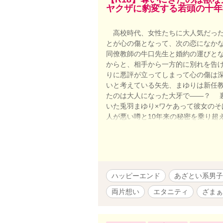
ヤクザに豹変する若頭の十年
高校時代、女性たちに大人気だった
とが心の傷となって、次の恋になか
同僚教師の牛口先生と婚約の運びと
からと、相手から一方的に別れを告
りに悪評が立ってしまって心の傷は
いと考えている矢先、まゆりは新任
たのは大人になった大牙で――？ 
いた兎羽まゆり×ワケあって彼女の
人が悪い噂と10年来の秘密を乗り超えて
実世界に疎い作者による現代TLなの
系？ニャンコ系？甘えん坊系？ヤンデレ
牙side5000字数。 ※1/7おま
ハッピーエンド
あざとい系男子
両片想い
エタニティ
ざまぁ