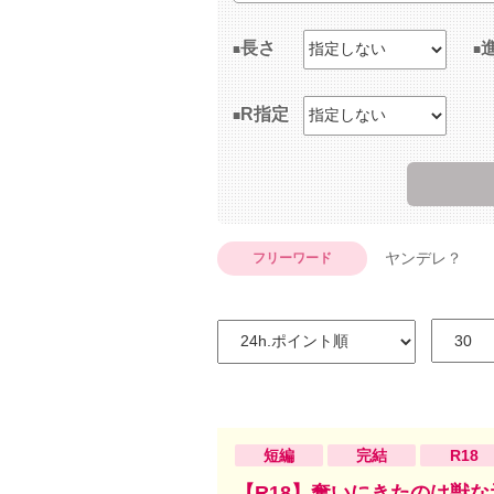
長さ
R指定
ヤンデレ？
フリーワード
短編
完結
R18
【R18】奪いにきたのは獣