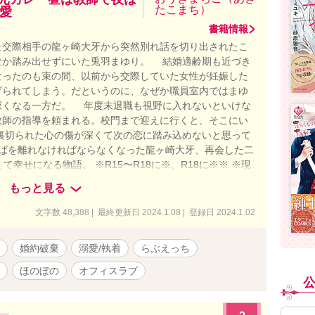
たこまち）
愛
書籍情報
交際相手の龍ヶ崎大牙から突然別れ話を切り出されたこ
なか踏み出せずにいた兎羽まゆり。 結婚適齢期も近づき
なったのも束の間、以前から交際していた女性が妊娠した
げられてしまう。だというのに、なぜか職員室内ではまゆ
深くなる一方だ。 年度末退職も視野に入れないといけな
教師の指導を頼まれる。校門まで迎えに行くと、そこにい
裏切られた心の傷が深くて次の恋に踏み込めないと思って
そばを離れなければならなくなった龍ヶ崎大牙、再会した二
幸せになる物語。 ※R15〜R18に※、R18に※※ ※現
でご容赦くださいましたら幸いです。 ※ヒーローはワンコ
もっと見る
？腹黒？あざとい系男子です。 ※36000字数完結。+大
けの学校R書いてます。そこまで書いたら完結します。
文字数 48,388 | 最終更新日 2024.1.08 | 登録日 2024.1.02
婚約破棄
溺愛/執着
らぶえっち
ほのぼの
オフィスラブ