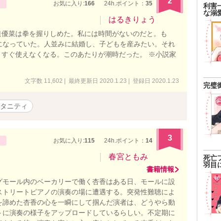
2
お気に入り:
166
24h.ポイント：
35
利害
な溺
はるきりょう
達優菜は拳を握りしめた。私には時間がないのだと。も
になっていた。人並みに結婚し、子どもを産みたい。それ
すぐ使えなくなる。このあたりが潮時だった。 ※小説家
文字数 11,602 | 最終更新日 2020.1.23 | 登録日 2020.1.23
完璧
タニティ
3
お気に入り:
115
24h.ポイント：
14
春宮ともみ
死亡
羽目
書籍情報
グモール内のベーカリーで働く杏香はある日、モールに設
ストリートピアノの演奏の場に遭遇する。突発性難聴によ
を諦めた杏香の心を一瞬にして掴んだ演者は、どうやら動
トに演奏の様子をアップロードしているらしい。不定期に