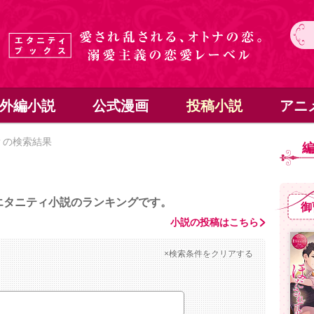
外編小説
公式漫画
投稿小説
アニ
？の検索結果
エタニティ小説のランキングです。
御
小説の投稿はこちら
×検索条件をクリアする