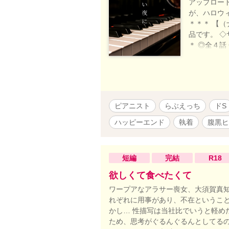
アップロー
が、ハロウ
＊＊＊ 【（ナ
品です。 
＊ ◎全４
知識等は創
る」のヒロ
ただけます
習作です ※
工しており
ピアニスト
らぶえっち
ドS
ハッピーエンド
執着
腹黒ヒ
短編
完結
R18
欲しくて食べたくて
ワープアなアラサー喪女、大須賀真
れぞれに用事があり、不在というこ
かし… 性描写は当社比でいうと軽め
ため、思考がぐるんぐるんとしてるの