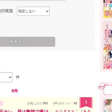
進行状況
件
6
件
1
お気に入り:
391
24h.ポイント：
92
な元カレ 昼は教師で夜は
おうぎまちこ（あき