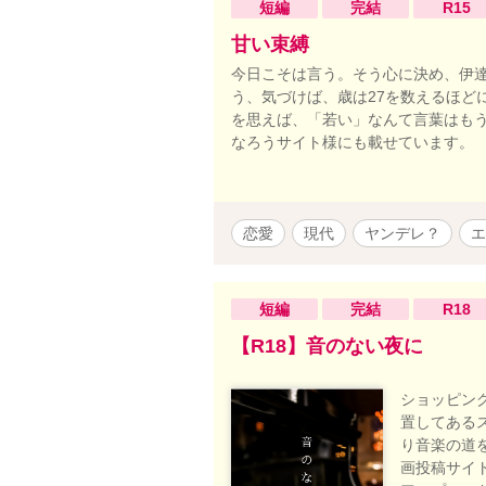
短編
完結
R15
甘い束縛
今日こそは言う。そう心に決め、伊
う、気づけば、歳は27を数えるほど
を思えば、「若い」なんて言葉はもう
なろうサイト様にも載せています。
恋愛
現代
ヤンデレ？
エ
短編
完結
R18
【R18】音のない夜に
ショッピン
置してある
り音楽の道
画投稿サイ