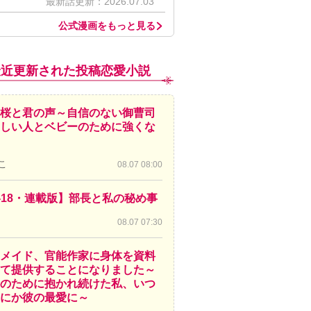
最新話更新：2026.07.03
公式漫画をもっと見る
最近更新された投稿恋愛小説
桜と君の声～自信のない御曹司
しい人とベビーのために強くな
こ
08.07 08:00
-18・連載版】部長と私の秘め事
08.07 07:30
メイド、官能作家に身体を資料
て提供することになりました～
のために抱かれ続けた私、いつ
にか彼の最愛に～