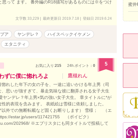
思って ます。 番外編のR18描写があるものには※をつけ
蜜井
文字数 33,229 | 最終更新日 2019.7.18 | 登録日 2019.6.24
プア
ヤンデレ？
ハイスペックイケメン
エタニティ
5
お気に入り:
215
24h.ポイント：
0
言わずに僕に惚れろよ
鷹槻れん
目惚れした年下の女の子を、一途に追いかける年上男（司
な、思いが強すぎて、暴走気味な彼に翻弄される女子大生
愛ヤンデレ？年上男×気の強い女子大生。 章タイトルに*が
は性的表現を含みます。 表紙絵は雪様に依頼しました。
ア以外での無断転載など固くお断りします） 雪様； （エ
s://estar.jp/users/117421755 （ポイピク）
poipiku.com/202968/ ※エブリスタにも同タイトルで投稿して