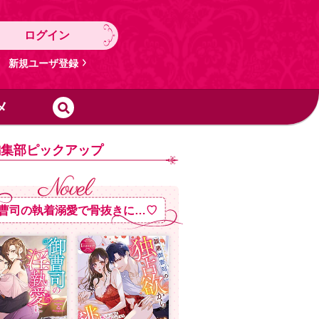
ログイン
新規ユーザ登録
メ
編集部ピックアップ
曹司の執着溺愛で骨抜きに…♡