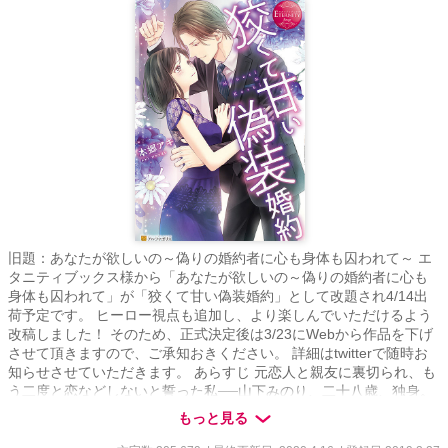
旧題：あなたが欲しいの～偽りの婚約者に心も身体も囚われて～ エ
タニティブックス様から「あなたが欲しいの～偽りの婚約者に心も
身体も囚われて」が「狡くて甘い偽装婚約」として改題され4/14出
荷予定です。 ヒーロー視点も追加し、より楽しんでいただけるよう
改稿しました！ そのため、正式決定後は3/23にWebから作品を下げ
させて頂きますので、ご承知おきください。 詳細はtwitterで随時お
知らせさせていただきます。 あらすじ 元恋人と親友に裏切られ、も
う二度と恋などしないと誓った私──山下みのり、二十八歳、独身。
もちろん恋人も友達もゼロ。 趣味といったら、ネットゲームに漫
もっと見る
画、一人飲み。 しかし、病気の祖父の頼みで、ウェディングドレス