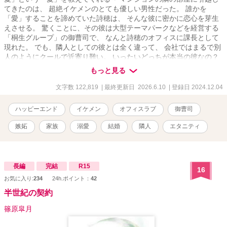
てきたのは、 超絶イケメンのとても優しい男性だった。 誰かを
「愛」することを諦めていた詩穂は、 そんな彼に密かに恋心を芽生
えさせる。 驚くことに、その彼は大型テーマパークなどを経営する
「桐生グループ」の御曹司で、 なんと詩穂のオフィスに課長として
現れた。 でも、隣人としての彼とは全く違って、 会社ではまるで別
人のようにクールで近寄り難い。 いったいどっちが本当の彼なの？
そして、会社以外で私にとても優しくするのはなぜ？ 「桐生グルー
もっと見る
プ」御曹司 桐生 拓弥(きりゅう たくみ) 30歳 × テーマパーク企画部
門 姫川 詩穂(ひめかわ しほ) 25歳
文字数 122,819
| 最終更新日 2026.6.10
| 登録日 2024.12.04
ハッピーエンド
イケメン
オフィスラブ
御曹司
嫉妬
家族
溺愛
結婚
隣人
エタニティ
長編
完結
R15
16
お気に入り:
234
24h.ポイント：
42
半世紀の契約
篠原皐月