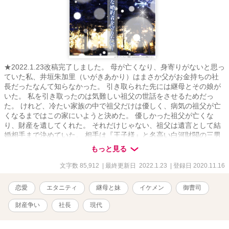
★2022.1.23改稿完了しました。 母が亡くなり、身寄りがないと思っ
ていた私、井垣朱加里（いがきあかり）はまさか父がお金持ちの社
長だったなんて知らなかった。 引き取られた先には継母とその娘が
いた。 私を引き取ったのは気難しい祖父の世話をさせるためだっ
た。 けれど、冷たい家族の中で祖父だけは優しく、病気の祖父が亡
くなるまではこの家にいようと決めた。 優しかった祖父が亡くな
り、財産を遺してくれた。 それだけじゃない、祖父は遺言として結
婚相手まで決めていた。 相手は『王子様』と名高い白河財閥の三男
白河壱都(しらかわいちと)。 彼は裏表のあるくせ者で、こんな男が
もっと見る
私の結婚相手！？ 父と継母は財産を奪われたと怒り狂うし、異母妹
は婚約者を盗られたと言うし。 私が全てを奪ったと、完全に悪者に
文字数 85,912
| 最終更新日 2022.1.23
| 登録日 2020.11.16
されてしまった。 どうしたらいいの！？ ・視点切り替えあります。
・R－１８には※R－１８マークをつけます。 ・飛ばして読むことも
恋愛
エタニティ
継母と妹
イケメン
御曹司
可能です。
財産争い
社長
現代