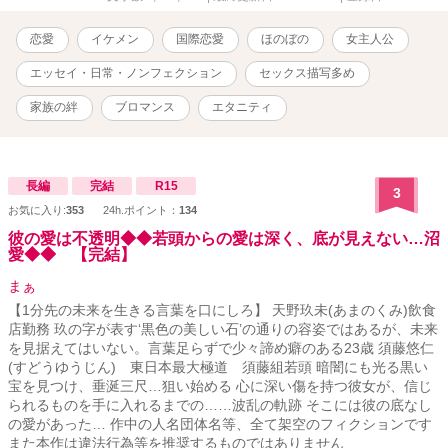
ル・・・ビリーのお兄さん。ビリーより3つ年上。カンタス航空の航
空エンジニア。 父と母・・・名前は「ジュン」と「ミカ」。横浜に
恋愛
イケメン
国際恋愛
ほのぼの
女主人公
住んでいる。 ザンダー・・・ビリーの甥。 メイ・・・私とビリーの
娘。 ＜病院関係者＞ フレッド・・・コリンの後輩の整形外科医。私
エッセイ・日常・ノンフェクション
セックス描写多め
のお友達。 コリン・・・整形外科医。私のお友達。 アダム・・・ビ
リーの同僚で大学時代からの大親友。今では私の親友みたいな人。
家族の絆
ブロマンス
エタニティ
デニー・・・産婦人科医。テッドと交際しているお姉さんがいる。
ネイト・・・ビリーの友人の消化器内科医。レイチェルが奥さん。
仲の良いお友達。 ダニエル”ダニー”・・・ネイトの弟。 テッ
ド・・・ビリーの上司。美しいバラ庭園を持っている。 ジェ
長編
完結
R15
3
イ・・・ビリーの後輩。息子はマーティン。 フィン・・・ビリーと
お気に入り:
353
24h.ポイント：
134
ネイトの秘書。不整脈持ち。 ＜その他＞ ライル・・・翻訳エージェ
彼の愛は不透明◆◆若頭からの愛は深く、底が見えない…沼
ントで仲の良いお友達。その後同僚になる。 クラリッサ・・・ライ
愛◆◆ 【完結】
ルの彼女。ビリーが勤務する内科の看護師。 スティーブン・・・バ
イト先の同僚。同僚っていうよりいいお友達。 ジェイミー・・・バ
まぁ
イト先の同僚。息子・ティモシーとリンっていうケータリング業を
【1分先の未来を生きる言葉を口にしろ】 天野玖未(あまのくみ)飲食
しているパートナーがいる。 ケビン・・・バイト先の同僚。アメリ
店勤務 玖の字が表す‘黒色の美しい石’の通りの容姿ではあるが、未来
カ人。 愛ちゃん・・・私が翻訳コースに通っていた時に知り合った
を見据えてはいない。言葉足らずで少々諦め癖のある23歳 須藤悠仁
日本人の女の子。スティーブンと交際している。 美咲ちゃん・・・
(すどうゆうじん) 東日本最大極道 須藤組若頭 暗闇にも光る黒い
ヨガのレッスンで知り合った日本人のお友達。旅行会社に勤務して
宝を見つけ、垂涎三尺…狙い始める 心に深い傷を持つ彼女が、信じ
翻訳コース合格を目指している。 久美さん・・・ライルの会社の翻
られるものを手に入れるまでの……波乱の軌跡 そこには彼の底なし
訳パーティーで知り合った人。
の愛があった… 作中の人名団体名等、全て架空のフィクションです
また本作は違法行為等を推奨するものではありません