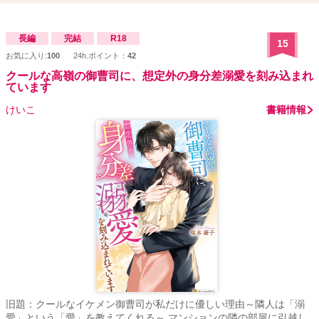
長編
完結
R18
15
お気に入り:
100
24h.ポイント：
42
クールな高嶺の御曹司に、想定外の身分差溺愛を刻み込まれ
ています
けいこ
書籍情報
旧題：クールなイケメン御曹司が私だけに優しい理由～隣人は「溺
愛」という「愛」を教えてくれる～ マンションの隣の部屋に引越し