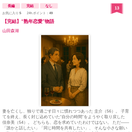
長編
完結
なし
13
お気に入り:
5
24h.ポイント：
49
【完結】“熟年恋愛”物語
山田森湖
妻を亡くし、独りで過ごす日々に慣れつつあった 圭介（56）。 子育
てを終え、長く封じ込めていた“自分の時間”をようやく取り戻した
佳奈美（54）。 どちらも、恋を求めていたわけではない。 ただ——
「誰かと話したい」「同じ時間を共有したい」、 そんな小さな願い