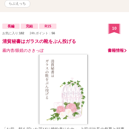
らぶえっち
長編
完結
R15
10
お気に入り:
182
24h.ポイント：
56
清貧秘書はガラスの靴をぶん投げる
霧内杳/眼鏡のさきっぽ
書籍情報