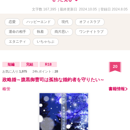
ラを知ってもらえているとより楽しめるかもです。もし良ければそ
ちらも覗いてもらえたら嬉しいです。 ⭐︎本編完結 ⭐︎続編連載開始
文字数 167,395
| 最終更新日 2024.10.05
| 登録日 2024.8.05
（R6.8.23〜）、燈子過去編→高宮家族編と続きます！お付き合いよ
ろしくお願いします！！
恋愛
ハッピーエンド
現代
オフィスラブ
運命の相手
執着
両片思い
ワンナイトラブ
エタニティ
いちゃらぶ
短編
完結
R18
20
お気に入り:
1,975
24h.ポイント：
28
政略婚～腹黒御曹司は孤独な婚約者を守りたい～
椿蛍
書籍情報