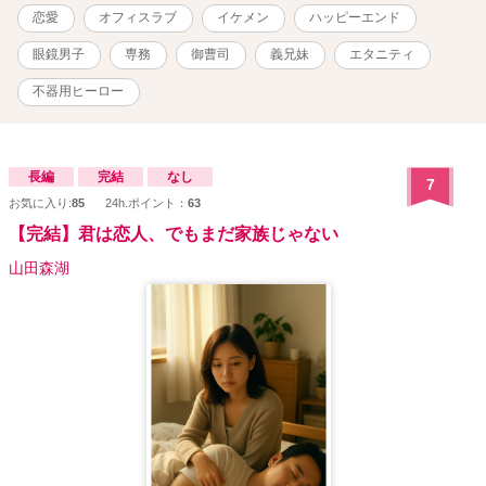
の頑張りが空回りすることも？ 恋愛、苦手というより、嫌い。 淋し
恋愛
オフィスラブ
イケメン
ハッピーエンド
い、をちゃんと言えずにきた人。 × 八雲仁 30歳 大手菓子メーカー
『おろち製菓』専務 背が高く、眼鏡のイケメン。 ただし、いつも無
眼鏡男子
専務
御曹司
義兄妹
エタニティ
表情。 集中すると周りが見えなくなる。 そのことで周囲には誤解を
与えがちだが、弁明する気はない。 小さい頃に母親が他界し、それ
不器用ヒーロー
以来、ひとりで淋しさを抱えてきた人。 ふたりはちゃんと義兄妹に
なれるのか、それとも……!? ***** 千里専務のその後→『絶対零度
の、ハーフ御曹司の愛ブルーの瞳をゲーヲタの私に溶かせとか言っ
ています？……』 ***** 表紙画像 湯弐様 pixiv ID3989101
長編
完結
なし
7
お気に入り:
85
24h.ポイント：
63
【完結】君は恋人、でもまだ家族じゃない
山田森湖