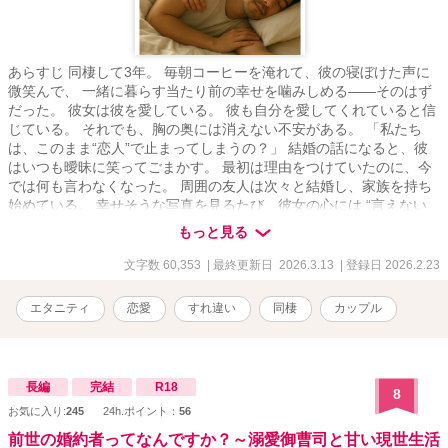
あらすじ 同棲して3年。 毎朝コーヒーを淹れて、彼の寝ぼけた声に
微笑んで、 一緒に暮らす当たり前の幸せを噛みしめる——そのはず
だった。 彼女は彼を愛している。 彼も自分を愛してくれていると信
じている。 それでも、胸の奥には消えない不安がある。 「私たち
は、このまま“恋人”で止まってしまうの？」 結婚の話になると、彼
はいつも曖昧に笑ってごまかす。 最初は理由をつけていたのに、今
では何も言わなくなった。 周囲の友人は次々と結婚し、家族を持ち
始めている。 幸せそうな写真を見るたび、彼女の心には “言えない
言葉”だけが増えていく。 愛している。 でも、それだけでは前に進
もっと見る
めない。 同棲という甘い日常の裏で、 少しずつ、確かにズレ始めて
いるふたりの未来。 このまま時間に流されるだけの恋なのか、 それ
文字数 60,353
| 最終更新日 2026.3.13
| 登録日 2026.2.23
とも、家族へと歩き出せる恋なのか——。 彼の寝息を聞きながら、
彼女は初めて「涙が出そうな夜」を迎えていた。
エタニティ
恋愛
すれ違い
同棲
カップル
長編
完結
R18
8
お気に入り:
245
24h.ポイント：
56
前世の婚約者ってなんですか？～溺愛御曹司と甘い現世生活