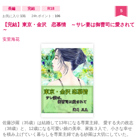
長編
完結
R18
5
お気に入り:
131
24h.ポイント：
106
【完結】東京・金沢 恋慕情 ～サレ妻は御曹司に愛されて
～
安里海花
佐藤沙羅（35歳）は結婚して13年になる専業主婦。 愛する夫の政志
（38歳）と、12歳になる可愛い娘の美幸、家族３人で、小さな幸せ
を積み上げていく暮らしを専業主婦である紗羅は大切にしていた。