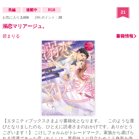
長編
連載中
R18
21
お気に入り:
2,656
24h.ポイント：
28
溺恋マリアージュ。
碧まりる
書籍情報
【エタニティブックスさまより書籍化となります。 このような運
びとなりましたのも、ひとえに読者さまのおかげです。ありがとう
ございます！】 こけしフォルムがトレードマーク。家族から虐げら
れる境遇であった恋（れん）は、異母妹より目立たぬよう身形を偽