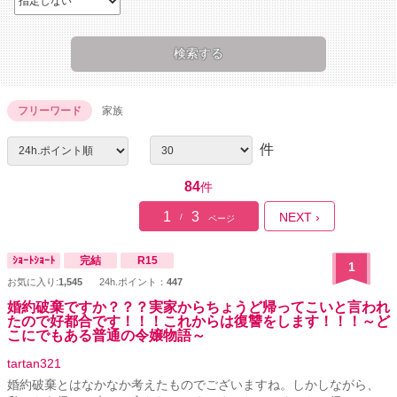
フリーワード
家族
件
84
件
1
3
NEXT ›
/
ページ
ｼｮｰﾄｼｮｰﾄ
完結
R15
1
お気に入り:
1,545
24h.ポイント：
447
婚約破棄ですか？？？実家からちょうど帰ってこいと言われ
たので好都合です！！！これからは復讐をします！！！～ど
こにでもある普通の令嬢物語～
tartan321
婚約破棄とはなかなか考えたものでございますね。しかしながら、