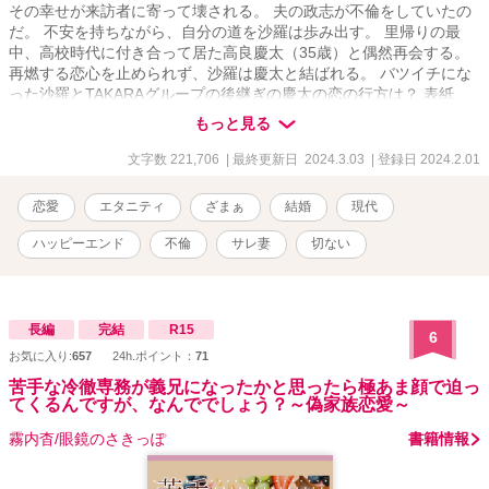
その幸せが来訪者に寄って壊される。 夫の政志が不倫をしていたの
だ。 不安を持ちながら、自分の道を沙羅は歩み出す。 里帰りの最
中、高校時代に付き合って居た高良慶太（35歳）と偶然再会する。
再燃する恋心を止められず、沙羅は慶太と結ばれる。 バツイチにな
った沙羅とTAKARAグループの後継ぎの慶太の恋の行方は？ 表紙
は、自作です。
もっと見る
文字数 221,706
| 最終更新日 2024.3.03
| 登録日 2024.2.01
恋愛
エタニティ
ざまぁ
結婚
現代
ハッピーエンド
不倫
サレ妻
切ない
長編
完結
R15
6
お気に入り:
657
24h.ポイント：
71
苦手な冷徹専務が義兄になったかと思ったら極あま顔で迫っ
てくるんですが、なんででしょう？～偽家族恋愛～
霧内杳/眼鏡のさきっぽ
書籍情報