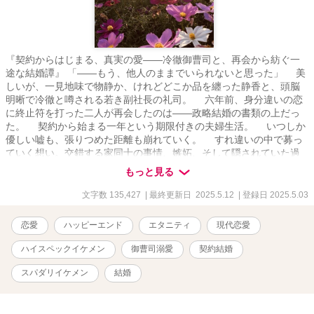
『契約からはじまる、真実の愛――冷徹御曹司と、再会から紡ぐ一
途な結婚譚』 「――もう、他人のままでいられないと思った」 美
しいが、一見地味で物静か、けれどどこか品を纏った静香と、頭脳
明晰で冷徹と噂される若き副社長の礼司。 六年前、身分違いの恋
に終止符を打った二人が再会したのは――政略結婚の書類の上だっ
た。 契約から始まる一年という期限付きの夫婦生活。 いつしか
優しい嘘も、張りつめた距離も崩れていく。 すれ違いの中で募っ
ていく想い。交錯する家同士の事情、嫉妬、そして隠されていた過
去。 それでも、何度でも惹かれ合う二人の先にあったのは、『家
もっと見る
族』という名の奇跡だった。 真実の愛を知ったとき、男はその名
すら捨てて、彼女の人生を選んだ―― これは、ただ一度きりの契
文字数 135,427
| 最終更新日 2025.5.12
| 登録日 2025.5.03
約が、本当の運命へ変わるまでの物語。
恋愛
ハッピーエンド
エタニティ
現代恋愛
ハイスペックイケメン
御曹司溺愛
契約結婚
スパダリイケメン
結婚