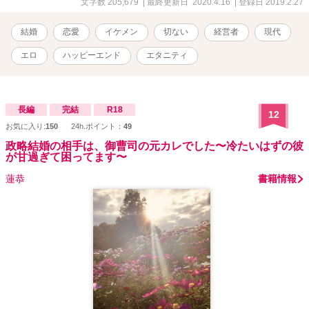
を着ることに。 恋人を連れて来いって──こんなことならば、彼氏が
文字数 205,679
| 最終更新日 2020.4.16
| 登録日 2019.2.27
できたなんて嘘をついたりしなければよかった。 そんな時「君も結
婚相手探してるの？ 実は俺もなんだ」と声をかけられる。 芸能人
結婚
恋愛
イケメン
切ない
経営者
現代
みたいにかっこいい男性は、私に都合のいい〝契約〟の話を持ちか
けてきた！ 私は二度と恋はしない。 もちろんあなたにも。 だから、
エロ
ハッピーエンド
エタニティ
あなたの話に乗ることにする。 もう長くはない最愛の家族のため
に。 三十二歳、総合病院経営者 長谷川晃史 × 二十八歳独身、銀
行員 山下みのり 切ない大人の恋を描いた、ラブストーリー ※エブ
リスタ、ムーン、ベリーズカフェに投稿していた「偽装婚約」を大
長編
完結
R18
12
幅に加筆修正したものになります。話の内容は変わっておりませ
お気に入り:
150
24h.ポイント：
49
ん。
政略結婚の相手は、御曹司の元カレでした〜冷たいはずの彼
が甘過ぎて困ってます〜
蓮恭
書籍情報