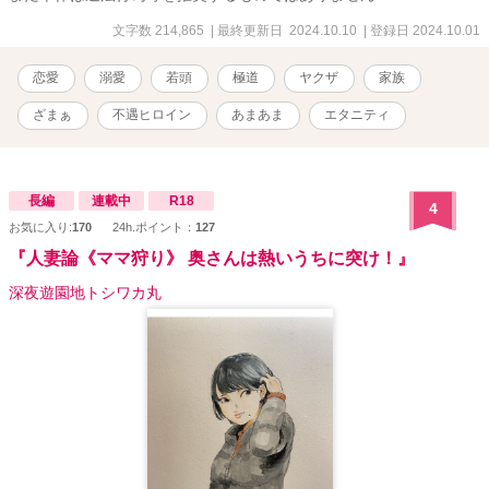
文字数 214,865
| 最終更新日 2024.10.10
| 登録日 2024.10.01
恋愛
溺愛
若頭
極道
ヤクザ
家族
ざまぁ
不遇ヒロイン
あまあま
エタニティ
長編
連載中
R18
4
お気に入り:
170
24h.ポイント：
127
『人妻論《ママ狩り》 奥さんは熱いうちに突け！』
深夜遊園地トシワカ丸