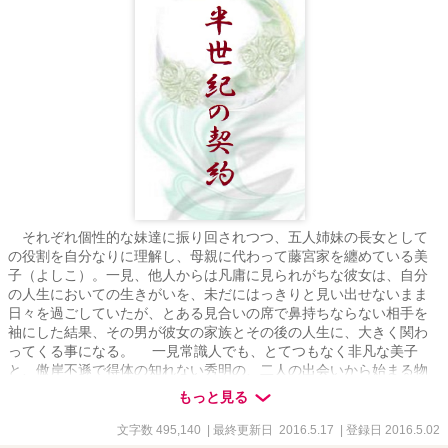
それぞれ個性的な妹達に振り回されつつ、五人姉妹の長女として
の役割を自分なりに理解し、母親に代わって藤宮家を纏めている美
子（よしこ）。一見、他人からは凡庸に見られがちな彼女は、自分
の人生においての生きがいを、未だにはっきりと見い出せないまま
日々を過ごしていたが、とある見合いの席で鼻持ちならない相手を
袖にした結果、その男が彼女の家族とその後の人生に、大きく関わ
ってくる事になる。 一見常識人でも、とてつもなく非凡な美子
と、傲岸不遜で得体の知れない秀明の、二人の出会いから始まる物
語です。
もっと見る
文字数 495,140
| 最終更新日 2016.5.17
| 登録日 2016.5.02