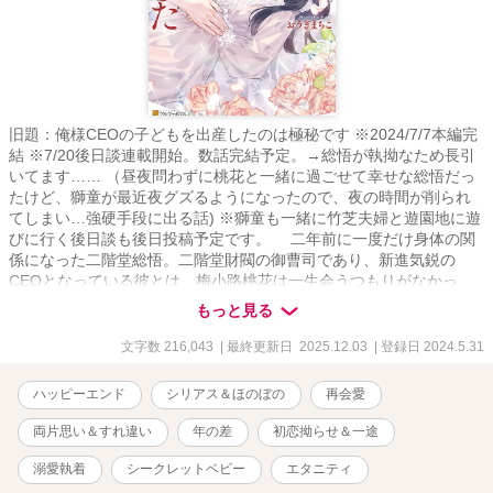
旧題：俺様CEOの子どもを出産したのは極秘です ※2024/7/7本編完
結 ※7/20後日談連載開始。数話完結予定。→総悟が執拗なため長引
いてます…… （昼夜問わずに桃花と一緒に過ごせて幸せな総悟だっ
たけど、獅童が最近夜グズるようになったので、夜の時間が削られ
てしまい…強硬手段に出る話) ※獅童も一緒に竹芝夫婦と遊園地に遊
びに行く後日談も後日投稿予定です。 二年前に一度だけ身体の関
係になった二階堂総悟。二階堂財閥の御曹司であり、新進気鋭の
CEOとなっている彼とは、梅小路桃花は一生会うつもりがなかっ
た。けれども、彼の部下が現れて、多額の報酬を渡す代わりに、す
もっと見る
っかりやさぐれてしまった総悟の専属秘書に戻ってほしいと依頼さ
れる。お金に困っていた桃花は、総悟との間に出来た子どもを産ん
文字数 216,043
| 最終更新日 2025.12.03
| 登録日 2024.5.31
で育てているという秘密を隠したまま、彼の専属秘書として再び働
くことになり……？ 俺様御曹司・二階堂総悟(27) × 生真面目な
ハッピーエンド
シリアス＆ほのぼの
再会愛
専属秘書・梅小路桃花(22) とある事情で離れざるを得なかった
ワケありな2人が再会して、子どもと一緒に家族皆で幸せになるまで
両片思い＆すれ違い
年の差
初恋拗らせ＆一途
の物語。 ※R18には※ ※アルファポリス先行作品。 （ムーンライト
ノベルズには7月以降に投稿）
溺愛執着
シークレットベビー
エタニティ