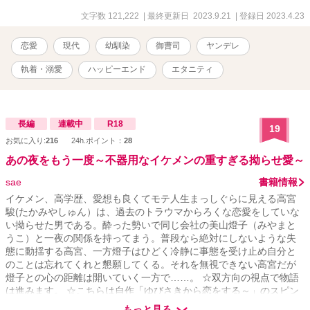
約者になることを約束する。 仲の良い幼馴染を助けたい一心だった
が、婚約者となった事がきっかけで少しずつ二人の関係が変化して
文字数 121,222
| 最終更新日 2023.9.21
| 登録日 2023.4.23
しまった。 最終的には和音の交友関係にまで口を出し、なにかと行
動を制限するようになった結人。雑用を理由に毎日のように結人の
恋愛
現代
幼馴染
御曹司
ヤンデレ
家に呼ばれ、婚約者だからと気まぐれに性処理までさせられる事も
あった。 そんな関係をどうにかして終わらせたいのに、父が勤めて
執着・溺愛
ハッピーエンド
エタニティ
いた櫻川グループの御曹司である結人に逆らえず、その関係は大学
に進学してからもずるずると続いてしまう。 父親が別の会社に引き
抜かれ、櫻川グループを辞めると同時に和音は自由になったけれ
ど、話し合いをしても無意味だと決めつけて、逃げる形で半ば無理
長編
連載中
R18
19
矢理婚約を破棄したのだ。 そんな最悪な終わり方をした元婚約者
お気に入り:
216
24h.ポイント：
28
と、自宅マンションのエレベーター内でばったり鉢合わせてしまっ
た和音。 三年振りに再会した結人に「ちゃんと話したい」と逃げ場
あの夜をもう一度～不器用なイケメンの重すぎる拗らせ愛～
のないエレベーター内で迫られ、住所を始め全ての個人情報を知ら
sae
書籍情報
れてしまった和音は再び結人と関係を持つことになってしまいーー
※ムーンライトノベルズ、pixivでも掲載しています
イケメン、高学歴、愛想も良くてモテ人生まっしぐらに見える高宮
駿(たかみやしゅん）は、過去のトラウマからろくな恋愛をしていな
い拗らせた男である。酔った勢いで同じ会社の美山燈子（みやまと
うこ）と一夜の関係を持ってまう。普段なら絶対にしないような失
態に動揺する高宮、一方燈子はひどく冷静に事態を受け止め自分と
のことは忘れてくれと懇願してくる。それを無視できない高宮だが
燈子との心の距離は開いていく一方で……。 ☆双方向の視点で物語
は進みます。 ☆こちらは自作「ゆびさきから恋をする～」のスピン
オフ作品になります。この作品からでも読めますが、出てくるキャ
もっと見る