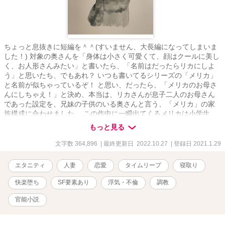
ちょっと息抜きに短編を＾＾(すいません、大長編になってしまいま
した！) 対象の奥さんを「身体は小さく可愛くて、顔はクールに美し
く、お人形さんみたい」と書いたら、「名前はだったらリカにしよ
う」と思いたち、でもあれ？ いつも書いてるシリーズの「メリカ」
と名前が似ちゃっているぞ！ と思い、だったら、「メリカのお母さ
んにしちゃえ！」と決め、本当は、リカさんが息子二人のお母さん
であった設定を、兄妹の子供のいる奥さんと言う、「メリカ」の家
族構成に合わせました。 この作中に一瞬出てくるメリカは小学生、
つまり、数年前なので、スマホではなくて携帯、ラインではなくて
もっと見る
メールにしようかなと思いまして、かような結果になっております
＾＾； ・・・と書き始めたのですが、やっぱ、ちょいと長くなっち
文字数 364,896
| 最終更新日 2022.10.27
| 登録日 2021.1.29
ゃった＾＾； そして、その深度もかなりのディープさに……、やべ
ぇ……ッ！ 皆さん、「お気に入り」登録を是非！ 励みになるので
エタニティ
人妻
恋愛
タイムリープ
寝取り
す！
快楽堕ち
SF要素あり
浮気・不倫
調教
官能小説