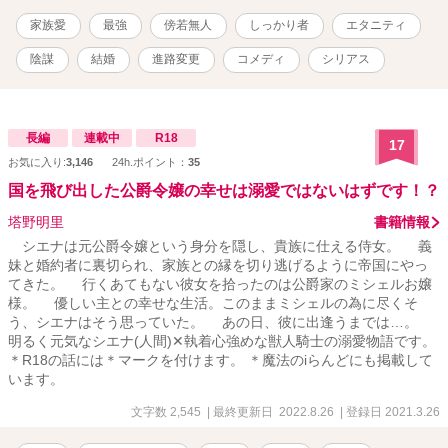
家族愛
最強
傍若無人
しっかり者
エタニティ
陰謀
結婚
進路変更
コメディ
シリアス
長編
連載中
R18
17
お気に入り:
3,146
24h.ポイント：
35
国を飛び出した公爵令嬢の幸せは溺愛ではないはずです！？
塔野明里
書籍情報
シエナは元公爵令嬢という身分を隠し、貴族に仕える侍女。 義
妹と婚約者に裏切られ、家族との縁を切り逃げるように帝国にやっ
てきた。 行くあてもない彼女を拾ったのは公爵家のミシェルお嬢
様。 優しい主との幸せな生活。このままミシェルの為に尽くそ
う、シエナはそう思っていた。 あの日、彼に出逢うまでは…。
明るく元気なシエナ(人間)✕執着心強めな獣人騎士の溺愛物語です。
＊R18の話には＊マークを付けます。 ＊魔法のiらんどにも掲載して
います。
文字数 2,545
| 最終更新日 2022.8.26
| 登録日 2021.3.26