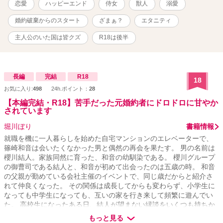
恋愛
ハッピーエンド
侍女
獣人
溺愛
婚約破棄からのスタート
ざまぁ？
エタニティ
主人公のいた国は皆クズ
R18は後半
長編
完結
R18
18
お気に入り:
498
24h.ポイント：
28
【本編完結・R18】苦手だった元婚約者にドロドロに甘やか
されています
堀川ぼり
書籍情報
就職を機に一人暮らしを始めた自宅マンションのエレベーターで、
篠崎和音は会いたくなかった男と偶然の再会を果たす。 男の名前は
櫻川結人。家族同然に育った、和音の幼馴染である。 櫻川グループ
の御曹司である結人と、和音が初めて出会ったのは五歳の時。 和音
の父親が勤めている会社主催のイベントで、同じ歳だからと紹介さ
れて仲良くなった。 その関係は成長してからも変わらず、小学生に
なっても中学生になっても、互いの家を行き来して頻繁に遊んでい
た。 高校生になったある日、結人が望まない縁談をいくつも持ちか
けられて困っていることを知り、和音は女除けのための一時的な婚
もっと見る