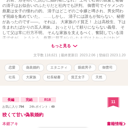
「お前、頬を叩いた詫びに婚約者になれ」 上司で社長の彪夏と秘書
の清子はお似合いのふたりだと社内でも評判。 御曹司でイケメンの
彪夏は女子の憧れの的。 清子はどこぞのご令嬢と噂され、男女問わ
ず視線を集めていた。 ……しかし。 清子には誰もが知らない、秘密
があったのです――。 それは。 大家族のド貧乏！ 上は高校生、下は
生まれたばかりの五人弟妹。 おっとりして頼りにならない義母。 そ
して父は常に行方不明。 そんな家族を支えるべく、奮闘している清
子ですが。 とうとう、彪夏に貧乏がバレたまではよかったけれど。
子持ちと間違われてついひっぱたいてしまい、償いに婚約者のフリ
もっと見る
をする羽目に。 しかも貧乏バラすと言われたら断れない。 どうな
る、清子!? 河守清子 かわもりさやこ 25歳 LCCチェリーエアライ
文字数 118,621
| 最終更新日 2023.2.06
| 登録日 2023.1.20
ン 社長付秘書 清楚なお嬢様風な見た目 会社でもそんな感じで振る
舞っている 努力家で頑張り屋 自分がしっかりしないといけないと常
恋愛
偽装婚約
エタニティ
眼鏡男子
御曹司
に気を張っている 甘えベタ × 御子神彪夏 みこがみひゅうが 33歳
LCCチェリーエアライン 社長 日本二大航空会社桜花航空社長の息
社長
大家族
社長秘書
貧乏女子
天然
子 軽くパーマをかけた掻き上げビジネスショート 黒メタルツーポイ
ント眼鏡 細身のイケメン 物腰が柔らかく好青年 実際は俺様 気に入
った人間はとにかくかまい倒す 清子はいつまで、貧乏を隠し通せる
のか!? ※河守家※ 父 祥平 放浪の画家。ほぼ家にいない 母 真
長編
完結
R18
11
由 のんびり屋 長男 健太(高一･16歳)服作りが趣味 次男 巧(高一･
お気に入り:
794
24h.ポイント：
49
15歳)弁護士になるのが目標 三男 真(小五･10歳)サッカー少年 四
男 望(保育園年中･5歳)飛行機大好き 次女 美妃(保育園児･五ヶ月)
狡くて甘い偽装婚約
未知数
本郷アキ
書籍情報