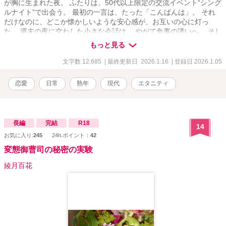
が胸に生まれた夜。 ふたりは、50代以上限定の交流イベント“シング
ルナイト”で出会う。 最初の一言は、たった「こんばんは」。 それ
だけなのに、どこか懐かしいような安心感が、お互いの心に灯っ
た。 週末の夜に交わした小さな会話は、 やがて食事の誘いへ、 そし
て“誰にも言えない本音”を語り合える関係へと変わっていく。 過去
もっと見る
の傷、家族の距離、仕事を終えた後の空虚—— 人生の後半戦だから
こそ抱える孤独や不安を共有しながら、 ふたりはゆっくりと心の距
文字数 12,685
| 最終更新日 2026.1.16
| 登録日 2026.1.05
離を縮めていく。 恋に臆病になった大人たちが、 無理をせず、飾ら
ず、素のままの自分で惹かれ合う—— そんな“優しい恋”の物語。 も
恋愛
日常
熟年
現代
エタニティ
う恋なんてしないと思っていた。 でも、あの夜、確かに何かが始ま
った。
長編
完結
R18
14
お気に入り:
245
24h.ポイント：
42
変態御曹司の秘密の実験
綾月百花