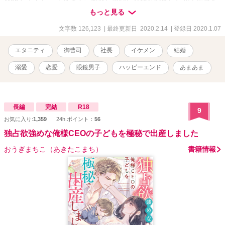
ュ障。 ちょっぴり強気だけど、悪いところはすぐに反省するいい子
もっと見る
× 雨山清人(28) 世界でもトップクラスの自動車メーカー、 AAを中核
とする雨山ホールディングスの御曹司 自身はR.Mountainという自転
文字数 126,123
| 最終更新日 2020.2.14
| 登録日 2020.1.07
車会社を経営 前世の婚約者である、涼鳴を溺愛 仕事中は一転、冷徹
な人 前世の婚約者だとはいえ、 いきなり見ず知らずの男とコミュ障
エタニティ
御曹司
社長
イケメン
結婚
涼鳴が結婚生活なんて上手くいくのか……!?
溺愛
恋愛
眼鏡男子
ハッピーエンド
あまあま
長編
完結
R18
9
お気に入り:
1,359
24h.ポイント：
56
独占欲強めな俺様CEOの子どもを極秘で出産しました
おうぎまちこ（あきたこまち）
書籍情報