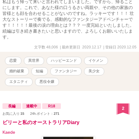
私はもう帰って来いと言われてしまいました。ですから、帰ること
にします。これで、あなた様の口うるさい両親や、その他の家族の
皆様とも顔を合わせることがないのですね。ラッキーです！！！ 壮
大なストーリーで奏でる、感動的なファンタジーアドベンチャーで
す！！！！！最後の涙の理由とは？？？ 一度完結といたしました。
続編は引き続き書きたいと思いますので、よろしくお願いいたしま
す。
文字数 48,006
| 最終更新日 2020.12.17
| 登録日 2020.12.05
恋愛
異世界
ハッピーエンド
イケメン
婚約破棄
短編
ファンタジー
美少女
エタニティ
悪役令嬢
長編
連載中
R18
2
お気に入り:
15
24h.ポイント：
271
ビリーと私のオーストラリアDiary
Kaede