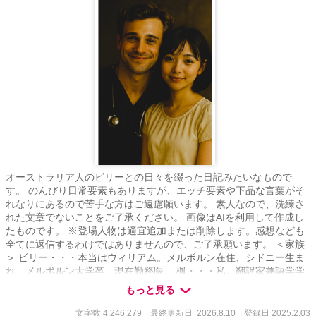
オーストラリア人のビリーとの日々を綴った日記みたいなもので
す。 のんびり日常要素もありますが、エッチ要素や下品な言葉がそ
れなりにあるので苦手な方はご遠慮願います。 素人なので、洗練さ
れた文章でないことをご了承ください。 画像はAIを利用して作成し
たものです。 ※登場人物は適宜追加または削除します。感想なども
全てに返信するわけではありませんので、ご了承願います。 ＜家族
＞ ビリー・・・本当はウィリアム。メルボルン在住、シドニー生ま
れ。メルボルン大学卒、現在勤務医。 楓・・・私。翻訳家兼語学学
校の事務員。ビリーの家族とか知り合いは「カエ」って呼ぶ。 グウ
もっと見る
ェン・・・ビリーのお母さん。ブティック経営者。 メーガン・・・
ビリーの妹。教師。サーフィン大好き。ブリスベン在住。 ノエ
文字数 4,246,279
| 最終更新日 2026.8.10
| 登録日 2025.2.03