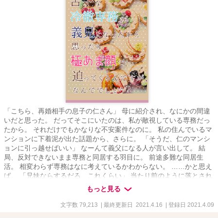
「こちら、再婚相手の息子の仁さん」 母に紹介され、なにかの間違
いだと思った。 だってそこにいたのは、私が敵視している専務だっ
たから。 それだけでもかなりな不安案件なのに。 私の住んでいるマ
ンションに下着泥が出た話題から、さらに。 「そうだ、仁のマンシ
ョンに引っ越せばいい」 なーんて義父になる人が言い出して。 結
局、反対できないまま専務と同居する羽目に。 前途多難な同居生
活。 相変わらず専務はなに考えているかわからない。 ……かと思え
ば。 「兄妹ならするだろ、これくらい」 当たり前のように落とされ
る、額へのキス。 いったい、どうなってんのー!? 三ツ森涼夏 24歳
もっと見る
大手菓子メーカー『おろち製菓』営業戦略部勤務 背が低く、振り返
ったら忘れられるくらい、特徴のない顔がコンプレックス。 小1の時
文字数 79,213
| 最終更新日 2021.4.16
| 登録日 2021.4.09
に両親が離婚して以来、母親を支えてきた頑張り屋さん。 たまにそ