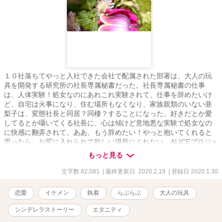
１０社落ちてやっと入社できた会社で配属された部署は、大人の玩
具を開発する研究所の社長専属秘書だった。社長専属秘書の仕事
は、人体実験！処女なのにあれこれ実験されて、仕事を辞めたいけ
ど、自宅は火事になり、住む場所もなくなり、家族親類のいない亜
梨子は、変態社長と同居？同棲？することになった。好きだとか愛
してるとか囁いてくる社長に、心は傾けど意地悪な実験で処女なの
に快感に翻弄されて。ああ、もう辞めたい！やっと抱いてくれると
思ったら、お尻に入れられて欲しい場所にくれない。ALICEプロジェ
クトという実験は一体なんでしょう？エッチで悶々しちゃう亜梨子
もっと見る
のシンデレラストーリーです。
文字数 82,081
| 最終更新日 2020.2.19
| 登録日 2020.1.30
恋愛
イケメン
執着
らぶらぶ
大人の玩具
シンデレラストーリー
エタニティ