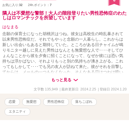
お気に入り:
32
24h.ポイント：
7
隣人は不愛想な警部！大人の階段登りたい男性恐怖症のわた
しはロマンチックを所望しています
はなまる
念願の保育士になった胡桃沢はつね。彼女は高校生の時乱暴されて
以来男性恐怖症だ。それでもやっと念願の一人暮らし。これからは
新しい出会いもあると期待していた。ところがある日チャイムが鳴
りモニター越しに見えた男性はなんとも無愛想な人で‥‥そしてひ
ょんなことから彼を夕食に招くことになって、なぜか彼には恐い気
持ちは浮かばない、それよりもっと別の気持ちが沸き上がる。これ
ってもしかして‥‥でも兄の友人が訪ねて来た。彼がそれを目撃し
てからは、メールの一つもなくなった。そんなある日はつねは暗い
夜道で襲われる。ちょうど通りかかった彼が助けてくれて…はつね
もっと見る
は彼に縋りつく。もうわたしからずっと離れないでと… 再投
稿です。設定はすべてフィクションになっています。警察組織関係
文字数 135,949
| 最終更新日 2024.2.25
| 登録日 2024.1.20
は特に架空設定です。
恋愛
無愛想
男性恐怖症
落ちこぼれ
エタニティ