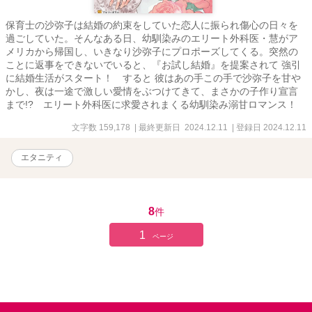
保育士の沙弥子は結婚の約束をしていた恋人に振られ傷心の日々を
過ごしていた。そんなある日、幼馴染みのエリート外科医・慧がア
メリカから帰国し、いきなり沙弥子にプロポーズしてくる。突然の
ことに返事をできないでいると、『お試し結婚』を提案されて 強引
に結婚生活がスタート！ すると 彼はあの手この手で沙弥子を甘や
かし、夜は一途で激しい愛情をぶつけてきて、まさかの子作り宣言
まで!? エリート外科医に求愛されまくる幼馴染み溺甘ロマンス！
文字数 159,178
| 最終更新日 2024.12.11
| 登録日 2024.12.11
エタニティ
8
件
1
ページ