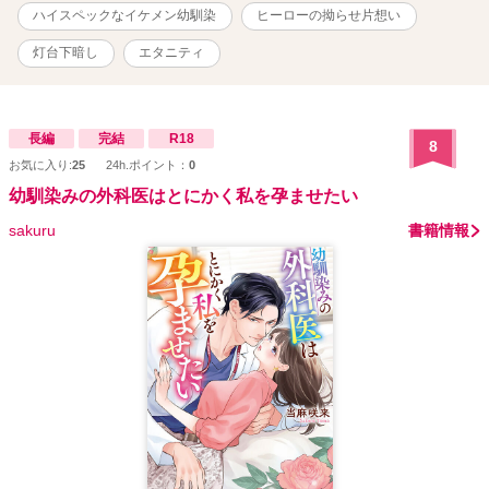
ハイスペックなイケメン幼馴染
ヒーローの拗らせ片想い
灯台下暗し
エタニティ
長編
完結
R18
8
お気に入り:
25
24h.ポイント：
0
幼馴染みの外科医はとにかく私を孕ませたい
sakuru
書籍情報