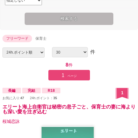
フリーワード
保育士
件
8
件
1
ページ
長編
完結
R18
1
お気に入り:
47
24h.ポイント：
35
エリート海上自衛官は秘密の息子ごと、保育士の妻に海より
も深い愛を注ぎ込む
桜城恋詠