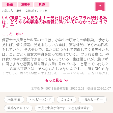
長編
連載中
R15
7
お気に入り:
107
24h.ポイント：
0
いい加減こっち見ろよ！〜見た目だけだとフラれ続ける私
は、どうやら幼馴染の執着愛に気づいていなかったようで
す。〜
こころ ゆい
保育士の八重と外科医の一生は、小学生の頃からの幼馴染。 傍から
見れば、儚く清楚に見えるらしい八重は、実は外見にそぐわぬ性格
をしていた。 そのせいで、見た目につられて告白してくる男性たち
は、ことごとく彼女の中身を知って離れていく。 フラれる度に、や
け食いややけ酒に付き合ってもらっている一生は優しいが、懲りず
に同じような恋愛を繰り返す八重に呆れている....と思っていたら？
「....八重の可愛さは、そんなもんじゃないんです。....誰も気付かな
くていい。俺だけが知ってればいい」 ーーどうやら、かなり愛され
ていたようです？ ※じれじれ・執着・溺愛 ラブストーリー。🌱 ※こ
もっと見る
の物語は、全て作者の想像で描かれたフィクションです。実際の場
所・建物・人物とは関係ありません。🌱 ※作品の無断転載、AI学習
文字数 54,597
| 最終更新日 2026.2.02
| 登録日 2026.1.07
など一切を固くお断りいたします。（Do not reupload / use my
writing for any purposes, including for AI）
溺愛/執着
ハッピーエンド
じれじれ
一途なヒーロー
鈍感なヒロイン
外見と中身が合わず、失恋を繰り返す