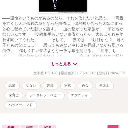
――運命というものがあるのなら、それを信じたいと思う。 両親
を亡くし天涯孤独の身となった由依は、偶然知り合った大智にずっ
と心に秘めていた願いを話す。 「血の繋がった家族が……子どもが
欲しいんです」 交際相手もいない由依だったが、大智はそれを笑
わず聞いてくれた。 ――そして、 「僕では……駄目かな？ 君の
子どもの父に……」 思ってもみない申し出を戸惑いながら受ける
由依。 優しく甘い夢のような一夜は幕を開ける。 「約束、し
て……。僕の前から消えないって……」 会ったばかりなのに切な
げに大智に懇願される由依。けれど由依は、はなからその約束を守
もっと見る
るつもりはなかった。 ――それから数年後。由依は大智と再会す
る。 大智に優しかったあの日の面影はなく、冷血弁護士と呼ばれ
文字数 156,120
| 最終更新日 2024.3.15
| 登録日 2024.1.01
ていた。そして由依の生活も一変していた。 ☆瀬奈 由依《せな
ゆい》(26) 幼い頃から憧れていた保育士として働く。 ☆阿佐永 大
恋愛
切ない
純愛
家族
再会
弁護士
智《あさなが だいち》(27) 選択肢が限られたなか、しかたなく弁
護士となった。 ※年齢は開始時点 【作中に登場する場所や企業は創
保育士
シークレットベビー
エタニティ
作上のものです。また、職業について実際と異なる部分があるかと
思います。全て作者の拙い想像の範囲です。ご了承ください】 他
ハッピーエンド
サイトにも掲載しています。
長編
完結
R18