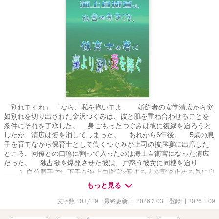
「別れてくれ」 「なら、私を抱いてよ」 婚約者の安堂清広から突
如別れを切り出された金沢つぐみは、彼と肌を重ね合わせることを
条件にそれを了承した。 身ごもったつぐみは彼に復縁を迫ろうと
したが、清広は姿を消してしまった。 あれから6年後。 5歳の息
子を育てながら保育士として働くつぐみが上司の披露宴に出席した
ところ、同僚との口論に割って入ったのは海上自衛官になった清広
だった。 独占欲を爆発させた彼は、戸惑う彼女に同棲を迫り
――？ 自分勝手で口下手な海上自衛官×愛する人を繋ぎ止める為に息
子を出産した保育士 ※ 設定の異なる全年齢版を別名義・別タイトル
もっと見る
で ベリーズカフェ・ムーンライトノベルズに掲載中。 一時期pixivに
も掲載済 (現在は非公開）
文字数 103,419
| 最終更新日 2026.2.03
| 登録日 2026.1.09