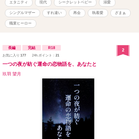
エタニティ
現代
シークレットベビー
溺愛
シングルマザー
すれ違い
再会
執着愛
ざまぁ
職業ヒーロー
長編
完結
R18
2
お気に入り:
177
24h.ポイント：
21
一つの夜が紡ぐ運命の恋物語を、あなたと
玖羽 望月