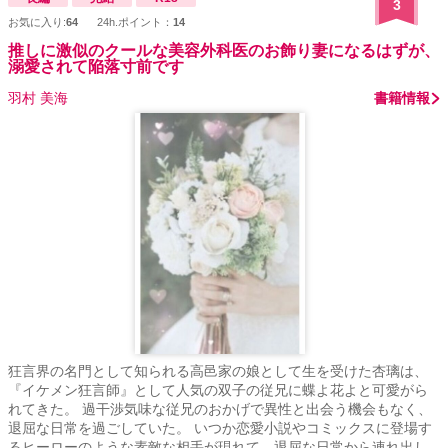
3
お気に入り:
64
24h.ポイント：
14
推しに激似のクールな美容外科医のお飾り妻になるはずが、
溺愛されて陥落寸前です
羽村 美海
書籍情報
狂言界の名門として知られる高邑家の娘として生を受けた杏璃は、
『イケメン狂言師』として人気の双子の従兄に蝶よ花よと可愛がら
れてきた。 過干渉気味な従兄のおかげで異性と出会う機会もなく、
退屈な日常を過ごしていた。 いつか恋愛小説やコミックスに登場す
るヒーローのような素敵な相手が現れて、退屈な日常から連れ出し