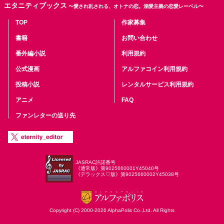
エタニティブックス
〜愛され乱される、オトナの恋。溺愛主義の恋愛レーベル〜
TOP
作家募集
書籍
お問い合わせ
番外編小説
利用規約
公式漫画
アルファコイン利用規約
投稿小説
レンタルサービス利用規約
アニメ
FAQ
ファンレターの送り先
JASRAC許諾番号
《通常版》第9025660001Y45040号
《デラックス♡版》第9025660002Y45038号
Copyright (C) 2000-2026 AlphaPolis Co.,Ltd. All Rights