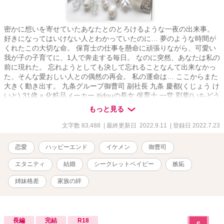
密かに想いを寄せていたあなたとのとろけるような一夜の出来事。
好きになってはいけない人とわかっていたのに… 夢のような時間が
くれたこの大切な命。 保育士の仕事を懸命に頑張りながら、可愛い
我が子の子育てに、1人で奔走する毎日。 なのに突然、あなたは私の
前に現れた。 忘れようとしても決して忘れることなんて出来なかっ
た、そんな愛おしい人との偶然の再会。 私の運命は… ここからまた
大きく動き出す。 九条グループ御曹司 副社長 九条 慶都(くじょう け
いと) 31歳 × 化粧品メーカー itidouの長女 保育士 一堂 彩葉(いちどう
いろは) 25歳
もっと見る
文字数 83,488
| 最終更新日 2022.9.11
| 登録日 2022.7.23
恋愛
ハッピーエンド
イケメン
御曹司
エタニティ
結婚
シークレットベイビー
嫉妬
姉妹格差
家族の絆
長編
完結
R18
6