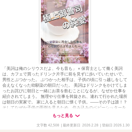
「美詞は俺のシリウスだよ、今も昔も」 ⭐︎ 保育士として働く美詞
は、カフェで買ったドリンク片手に前を見ずに歩いていたせいで、
男性とぶつかった。 ぶつかった相手は、子供の頃に引っ越しをして
会えなくなった幼馴染の朝日だった。 美詞はドリンクをかけてしま
ったお詫びに朝日と一緒にお茶を飲むことになるが、なぜか仕事を
紹介されてしまう。 無理やり仕事を斡旋され、連れて行かれた場所
は朝日の実家で。 家に入ると朝日に懐く子供。――その子は誰！？
そしてなぜか子供の面倒を見るため、住み込みのベビーシッターを
任されてしまう。 ⭐︎ 天河 美詞（あまかわみこと）（28）
もっと見る
amakawa mikoto 元家具屋の令嬢で音羽家のナニー 音羽 朝日（お
とわあさひ）（28） otowa asahi 音羽財閥御曹司でハーフ 五つ星ホ
文字数 42,508
| 最終更新日 2026.2.28
| 登録日 2026.1.30
テル『ルガーディア』のオーナー ⭐︎ 17年ぶりに再会した幼なじみの