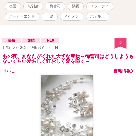
二人。 偶然の再会から一転、彼の一途な愛が溢れだす――。 ※他サ
恋愛
幼馴染
御曹司
溺愛
エタニティ
イトで公開している作品に追加・修正を加えて掲載しています。 タ
イトルも微妙に変更しています。
ハッピーエンド
一途
イケメン
ホテル王
長編
完結
R18
5
お気に入り:
242
24h.ポイント：
14
あの夜、あなたがくれた大切な宝物～御曹司はどうしようも
ないくらい愛おしく狂おしく愛を囁く～
けいこ
書籍情報