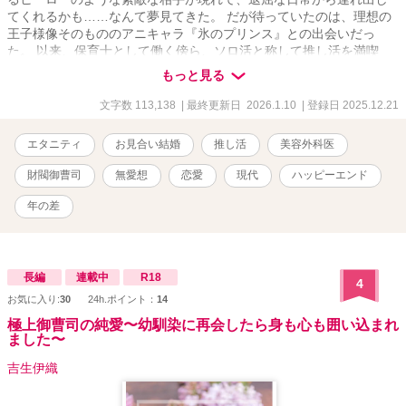
てくれるかも……なんて夢見てきた。 だが待っていたのは、理想の
王子様像そのもののアニキャラ『氷のプリンス』との出会いだっ
た。 以来、保育士として働く傍ら、ソロ活と称して推し活を満喫
中。 そんな杏璃の元に突如縁談話が舞い込んでくるのだが、見合い
もっと見る
当日、相手にドタキャンされてしまう。 そこに現れたのが、なんと
推し――氷のプリンスにそっくりな美容外科医・鷹村央輔だった。
文字数 113,138
| 最終更新日 2026.1.10
| 登録日 2025.12.21
しかも見合い相手にドタキャンされたという。 ――これはきっと夢
に違いない。 そう思っていた矢先、伯母の提案により央輔と見合い
エタニティ
お見合い結婚
推し活
美容外科医
をすることになり、それがきっかけで利害一致のソロ活婚をするこ
とに。 確かに麗しい美貌なんかソックリだけど、無表情で無愛想だ
財閥御曹司
無愛想
恋愛
現代
ハッピーエンド
し、理想なのは見かけだけ。絶対に好きになんかならない。そう思
っていたのに……。推しに激似の甘い美貌で情熱的に迫られて、身
年の差
も心も甘く淫らに蕩かされる。お見合いから始まるじれあまラブス
トーリー！ ✧• ───── ✾ ───── •✧ ✿高邑杏璃・タカムラアンリ
(23) 狂言界の名門として知られる高邑家のお嬢様、人間国宝の孫、
推し一筋の保育士、オシャレに興味のない残念女子 ✿鷹村央輔・タ
長編
連載中
R18
4
カムラオウスケ(33) 業界ナンバーワン鷹村美容整形クリニックの副
お気に入り:
30
24h.ポイント：
14
院長、実は財閥系企業・鷹村グループの御曹司、アニキャラ・氷の
極上御曹司の純愛〜幼馴染に再会したら身も心も囲い込まれ
プリンスに似たクールな容貌のせいで『美容界の氷のプリンス』と
ました〜
呼ばれている、ある事情からソロ活を満喫中 ✧• ───── ✾ ─────
•✧ ※R描写には章題に『※』表記 ※この作品はフィクションです。
吉生伊織
実在の人物・団体とは一切関係ありません ※随時概要含め本文の改
稿や修正等をしています。 ✿初公開23.10.18✿