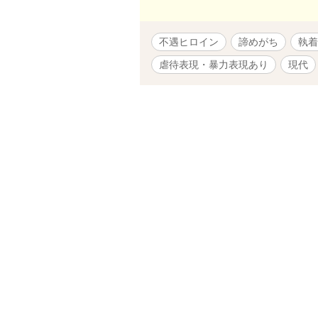
不遇ヒロイン
諦めがち
執着
虐待表現・暴力表現あり
現代