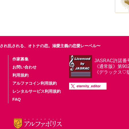
され乱される、オトナの恋。溺愛主義の恋愛レーベル〜
作家募集
JASRAC許諾番
《通常版》第9025
お問い合わせ
《デラックス♡版》第
利用規約
アルファコイン利用規約
レンタルサービス利用規約
FAQ