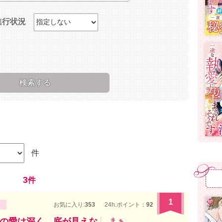
進行状況
件
3
件
1
お気に入り:
353
24h.ポイント：
92
の愛は深く、底が見えな
まぁ