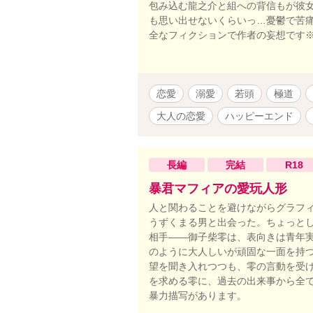
包み込む龍之介と組への背信もが彼女
も思い出せないくらいっ…憂鬱で苦痛
全なフィクションで作者の妄想です※
恋愛
溺愛
若頭
極道
大人の恋愛
ハッピーエンド
長編
完結
R18
暴君マフィアの愛玩人形
人と関わることを避けながらグラフ
うずくまる男と出会った。ちょっと
相手――御子柴零は、表向きは青年
のように大人しいが頑固な一面を持
望を聞き入れつつも、零の言動を受け
を求める零に、過去の出来事から全て
暴力描写があります。