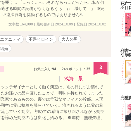
を襲う… 「…っく…っ…それならっ…だったら…私が何
死亡
羽目
過ぎる時間の記憶がなくなるくら…ぃ…壊して…」 ※完
 ※違法行為を奨励するものではありません※
文字数 164,090 | 最終更新日 2024.10.09 | 登録日 2024.10.02
エタニティ
不遇ヒロイン
大人の男
結婚
利害
な溺
3
お気に入り:
94
24h.ポイント：
35
浅海 景
ィックデザイナーとして働く朔空は、雨の日にずぶ濡れで
したお詫びの品を渡したことで、興味を持たれてしまった
完璧
実業家であるものの、裏では苛烈なマフィアの幹部。人形
つ朔空に零は執着を募らせていく。流されるように零の希
流していく朔空。 初めての感情に振り回されながら朔空
を諦めた朔空の心は変化し始める。 ※虐待、無理矢理、