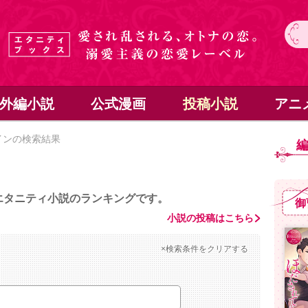
外編小説
公式漫画
投稿小説
アニ
インの検索結果
エタニティ小説のランキングです。
御
小説の投稿はこちら
×検索条件をクリアする