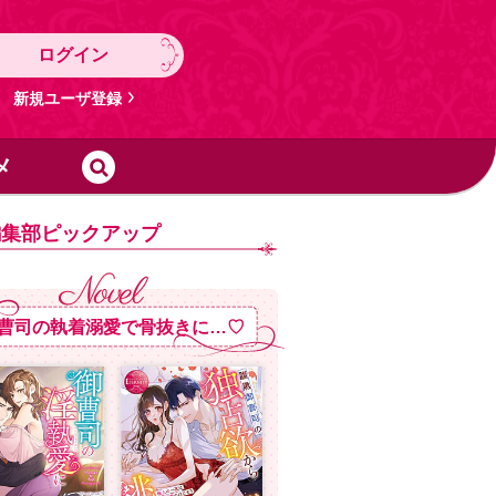
ログイン
新規ユーザ登録
メ
編集部ピックアップ
曹司の執着溺愛で骨抜きに…♡