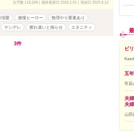
文字数 116,286 | 最終更新日 2026.1.01 | 登録日 2025.8.12
/溺愛
傲慢ヒーロー
無理やり要素あり
ヤンデレ
擦れ違いと拗らせ
エタニティ
3
件
ビリ
Kae
五年
宵凪
夫婦
夫婦
山田