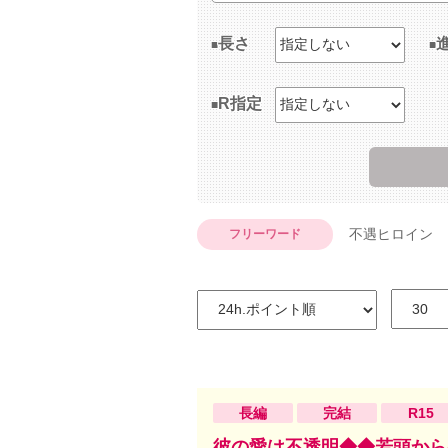
長さ
R指定
不遇ヒロイン
フリーワード
長編
完結
R15
彼の愛は不透明◆◆若頭から