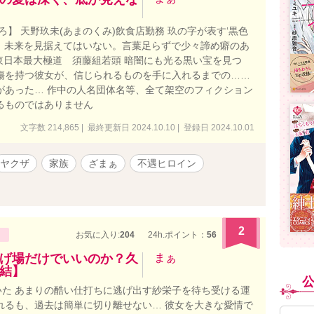
】 天野玖未(あまのくみ)飲食店勤務 玖の字が表す‘黒色
、未来を見据えてはいない。言葉足らずで少々諦め癖のあ
 東日本最大極道 須藤組若頭 暗闇にも光る黒い宝を見つ
傷を持つ彼女が、信じられるものを手に入れるまでの……
があった… 作中の人名団体名等、全て架空のフィクション
るものではありません
文字数 214,865 | 最終更新日 2024.10.10 | 登録日 2024.10.01
ヤクザ
家族
ざまぁ
不遇ヒロイン
2
お気に入り:
204
24h.ポイント：
56
げ場だけでいいのか？久
まぁ
結】
た あまりの酷い仕打ちに逃げ出す紗栄子を待ち受ける運
れるも、過去は簡単に切り離せない… 彼女を大きな愛情で