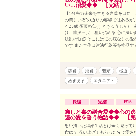
い…沼愛◆◆ 【完結】
【1分先の未来を生きる言葉を口にしろ
の美しい石’の通りの容姿ではあるが
る23歳 須藤悠仁(すどうゆうじん)
け、垂涎三尺…狙い始める 心に深い
波乱の軌跡 そこには彼の底なしの愛
です また本作は違法行為等を推奨す
恋愛
溺愛
若頭
極道
あまあま
エタニティ
長編
完結
R15
癒しと毒の融合愛◆◆心の逃
遠の愛を誓う物語◆◆ 【完
思い描いた結婚生活とは全く違ってい
命は？ 救い上げてもらった先で愛さ