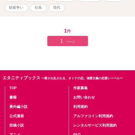
可能です。
財産争い
社長
現代
1
件
1
ページ
エタニティブックス
〜愛され乱される、オトナの恋。溺愛主義の恋愛レーベル〜
TOP
作家募集
書籍
お問い合わせ
番外編小説
利用規約
公式漫画
アルファコイン利用規約
投稿小説
レンタルサービス利用規約
アニメ
FAQ