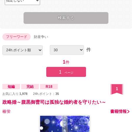
フリーワード
財産争い
件
1
件
1
ページ
短編
完結
R18
1
お気に入り:
1,978
24h.ポイント：
35
政略婚～腹黒御曹司は孤独な婚約者を守りたい～
椿蛍
書籍情報