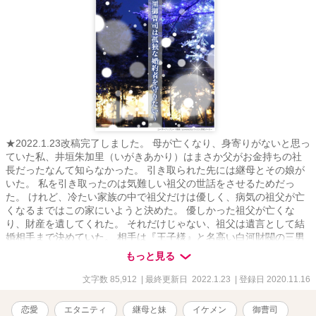
★2022.1.23改稿完了しました。 母が亡くなり、身寄りがないと思っ
ていた私、井垣朱加里（いがきあかり）はまさか父がお金持ちの社
長だったなんて知らなかった。 引き取られた先には継母とその娘が
いた。 私を引き取ったのは気難しい祖父の世話をさせるためだっ
た。 けれど、冷たい家族の中で祖父だけは優しく、病気の祖父が亡
くなるまではこの家にいようと決めた。 優しかった祖父が亡くな
り、財産を遺してくれた。 それだけじゃない、祖父は遺言として結
婚相手まで決めていた。 相手は『王子様』と名高い白河財閥の三男
白河壱都(しらかわいちと)。 彼は裏表のあるくせ者で、こんな男が
もっと見る
私の結婚相手！？ 父と継母は財産を奪われたと怒り狂うし、異母妹
は婚約者を盗られたと言うし。 私が全てを奪ったと、完全に悪者に
文字数 85,912
| 最終更新日 2022.1.23
| 登録日 2020.11.16
されてしまった。 どうしたらいいの！？ ・視点切り替えあります。
・R－１８には※R－１８マークをつけます。 ・飛ばして読むことも
恋愛
エタニティ
継母と妹
イケメン
御曹司