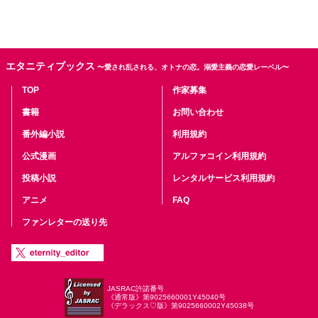
エタニティブックス
〜愛され乱される、オトナの恋。溺愛主義の恋愛レーベル〜
TOP
作家募集
書籍
お問い合わせ
番外編小説
利用規約
公式漫画
アルファコイン利用規約
投稿小説
レンタルサービス利用規約
アニメ
FAQ
ファンレターの送り先
JASRAC許諾番号
《通常版》第9025660001Y45040号
《デラックス♡版》第9025660002Y45038号