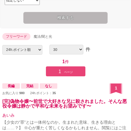
フリーワード
魔法/闇と光
件
1
件
1
ページ
長編
完結
なし
1
お気に入り:
980
24h.ポイント：
35
[完]偽物令嬢〜前世で大好きな兄に殺されました。そんな悪
役令嬢は静かで平和な未来をお望みです〜
あいみ
【少女の“罪”とは一体何なのか。生まれた意味、生きる理由と
は……？】 ※心が重たく苦しくなるかもしれません。閲覧にはご注