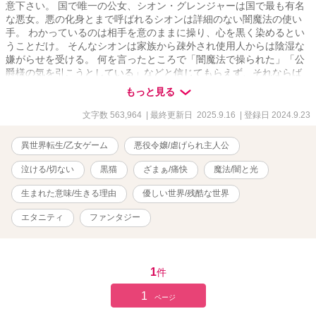
意下さい。 国で唯一の公女、シオン・グレンジャーは国で最も有名
な悪女。悪の化身とまで呼ばれるシオンは詳細のない闇魔法の使い
手。 わかっているのは相手を意のままに操り、心を黒く染めるとい
うことだけ。 そんなシオンは家族から疎外され使用人からは陰湿な
嫌がらせを受ける。 何を言ったところで「闇魔法で操られた」「公
爵様の気を引こうとしている」などと信じてもらえず、それならば
誰にも心を開かないと決めた。 誰も信用はしない。自分だけの世界
もっと見る
で生きる。 ワガママで自己中。家のお金を使い宝石やドレスを買い
漁る。 それがーーーー。 転生して二度目の人生を歩む私の存在。 優
文字数 563,964
| 最終更新日 2025.9.16
| 登録日 2024.9.23
秀で自慢の兄に殺された私は乙女ゲーム『公女はあきらめない』の
嫌われ者の悪役令嬢、シオン・グレンジャーになっていた。 「え、
異世界転生/乙女ゲーム
悪役令嬢/虐げられ主人公
待って。ここでも死ぬしかないの……？」 攻略対象者はシオンを嫌
う兄二人と婚約者。 ほぼ無理ゲーなんですけど。 シオンの断罪は一
泣ける/切ない
黒猫
ざまぁ/痛快
魔法/闇と光
年後の卒業式。 それまでに生き残る方法を考えなければいけないの
に、よりによって関わりを持ちたくない兄と暮らすなんて最悪！！
生まれた意味/生きる理由
優しい世界/残酷な世界
前世の記憶もあり兄には不快感しかない。 しかもヒロインが長男で
エタニティ
ファンタジー
あるクローラーを攻略したら私は殺される。 次男のラエルなら国外
追放。 婚約者のヘリオンなら幽閉。 どれも一巻の終わりじゃん！！
私はヒロインの邪魔はしない。 一年後には自分から出ていくから、
それまでは旅立つ準備をさせて。 貴方達の幸せの邪魔は致しませ
1
件
ん！！ 悪役令嬢に転生した私が目指すのは平凡で静かな人生。
1
ページ