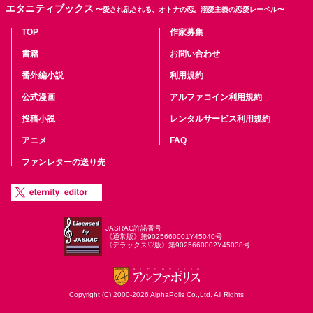
エタニティブックス
〜愛され乱される、オトナの恋。溺愛主義の恋愛レーベル〜
TOP
作家募集
書籍
お問い合わせ
番外編小説
利用規約
公式漫画
アルファコイン利用規約
投稿小説
レンタルサービス利用規約
アニメ
FAQ
ファンレターの送り先
JASRAC許諾番号
《通常版》第9025660001Y45040号
《デラックス♡版》第9025660002Y45038号
Copyright (C) 2000-2026 AlphaPolis Co.,Ltd. All Rights