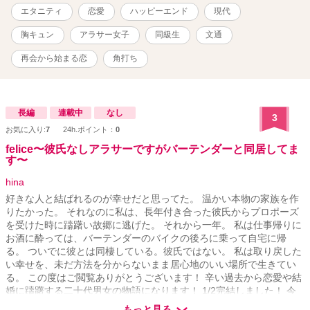
れ違い恋愛話。 すべての酒と肴と、甘い恋愛話を愛する人に捧げま
エタニティ
恋愛
ハッピーエンド
現代
す。
胸キュン
アラサー女子
同級生
文通
再会から始まる恋
角打ち
長編
連載中
なし
3
お気に入り:
7
24h.ポイント：
0
felice〜彼氏なしアラサーですがバーテンダーと同居してま
す〜
hina
好きな人と結ばれるのが幸せだと思ってた。 温かい本物の家族を作
りたかった。 それなのに私は、長年付き合った彼氏からプロポーズ
を受けた時に躊躇い故郷に逃げた。 それから一年。 私は仕事帰りに
お酒に酔っては、バーテンダーのバイクの後ろに乗って自宅に帰
る。 ついでに彼とは同棲している。彼氏ではない。 私は取り戻した
い幸せを、未だ方法を分からないまま居心地のいい場所で生きてい
る。 この度はご閲覧ありがとうございます！ 辛い過去から恋愛や結
婚に躊躇する二十代男女の物語になります！ 1/2完結しました！ 今
後恋愛大賞に応募予定です。 もしよろしければお気に入りよろしく
もっと見る