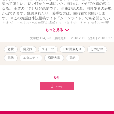
知ってほしい。 幼い頃から一緒にいた。憧れは、やがて永遠の恋に
なる。 王道の（？）従兄恋愛です。 ※第17話のみ、同性愛者の表現
が出てきます。嫌悪されたり、苦手な方は、回れ右でお願いしま
す。 ※このお話は小説投稿サイト「ムーンライト」でも公開してい
ますが、こちらでは改稿版を掲載していきます。ただし大筋での変
更はありません。
もっと見る
文字数 124,323
| 最終更新日 2018.2.11
| 登録日 2018.1.27
恋愛
従兄妹
スイーツ
R18要素あり
ほのぼの
現代
エタニティ
恋愛大賞
完結
6
件
1
ページ