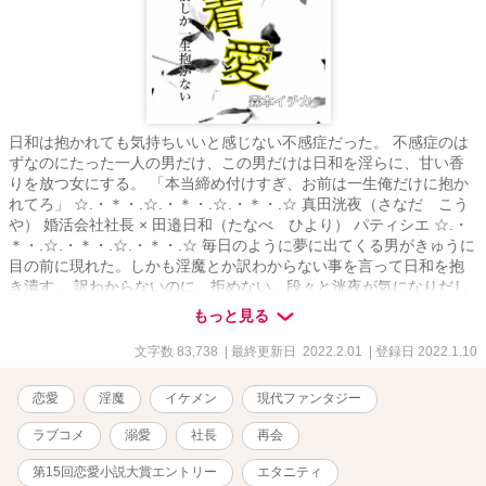
日和は抱かれても気持ちいいと感じない不感症だった。 不感症のは
ずなのにたった一人の男だけ、この男だけは日和を淫らに、甘い香
りを放つ女にする。 「本当締め付けすぎ、お前は一生俺だけに抱か
れてろ」 ☆.・＊・.☆.・＊・.☆.・＊・.☆ 真田洸夜（さなだ こう
や） 婚活会社社長 × 田邉日和（たなべ ひより） パティシエ ☆.・
＊・.☆.・＊・.☆.・＊・.☆ 毎日のように夢に出てくる男がきゅうに
目の前に現れた。しかも淫魔とか訳わからない事を言って日和を抱
き潰す。 訳わからないのに、拒めない。段々と洸夜が気になりだし
た日和。 洸夜の一途な想いに心を動かされーー 二人の淫らな恋が動
もっと見る
きだす ♡マークはR18の性的表現です。 恋愛大賞参加中です。 応援
よろしくお願い致します(´°̥̥̥̥̥̥̥̥ω°̥̥̥̥̥̥̥̥｀)
文字数 83,738
| 最終更新日 2022.2.01
| 登録日 2022.1.10
恋愛
淫魔
イケメン
現代ファンタジー
ラブコメ
溺愛
社長
再会
第15回恋愛小説大賞エントリー
エタニティ