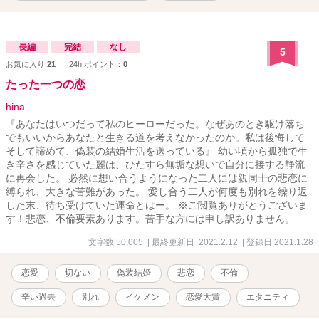
長編
完結
なし
5
お気に入り:
21
24h.ポイント：
0
たった一つの恋
hina
『あなたはいつだって私のヒーローだった。なぜあのとき駆け落ち
でもいいからあなたと生きる道を考えなかったのか。私は後悔して
そして諦めて、偽装の結婚生活を送っている』 幼い頃から孤独で生
き辛さを感じていた麗は、ひたすら無垢な想いで自分に接する静流
に再会した。 必然に想い合うようになった二人には親同士の悲恋に
縛られ、大きな苦難があった。 愛し合う二人が何度も別れを繰り返
した末、待ち受けていた運命とはー。 ※ご閲覧ありがとうございま
す！悲恋、不倫要素あります。苦手な方には申し訳ありません。
文字数 50,005
| 最終更新日 2021.2.12
| 登録日 2021.1.28
恋愛
切ない
偽装結婚
悲恋
不倫
辛い過去
別れ
イケメン
恋愛大賞
エタニティ