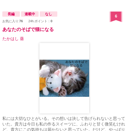
長編
連載中
なし
6
お気に入り:
76
24h.ポイント：
0
あなたのそばで猫になる
たかはし 葵
私には大切なひとがいる。その想いは決して告げられないと思って
いた。貴方は今日も私の作るスイーツに、ふわりと甘く微笑むけれ
ど、貴方にこの気持ちは届かないと思っていた。だけど、やっぱり