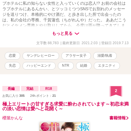
ブホテルに私の知らない女性と入っていくのは恋人!? お前の会社は
ラブホテルにあるんかい、とツッコミつつSNSでお別れのメッセー
ジを送りつけ、本格的にやけ酒だ、と歩き出した所で出会ったの
は、私の会社の専務、千賀蓮也（ちがれんや）だった。 ああだこう
だとイケメン専務とやり取りしてたら、今度は雨が降ってきてしま
い、何故か上司と一緒に元恋人が入っていったラブホテルへと雨宿
もっと見る
りで連れて行かれ……。 ええ？私どうなってしまうのでしょうか。
ちょっとヤンデレなイケメン上司と気の強い失恋したばかりのアラ
文字数 88,783
| 最終更新日 2021.2.03
| 登録日 2019.7.13
サー女子とのラブコメディ。 予告なくRシーンが入りますので、ご
注意ください。 第十四回恋愛大賞で奨励賞をいただきました。投票
恋愛
ヤンデレヒーロー
アラサー女子
溺愛/執着
くださった皆様に感謝いたします。 他サイトでも掲載中
失恋
ハッピーエンド
NTR
結婚
エタニティ
長編
完結
R18
2
お気に入り:
305
24h.ポイント：
21
極上エリートの甘すぎる求愛に酔わされています～初恋未満
の淡い恋情は愛へと花開く～
櫻屋かんな
書籍情報