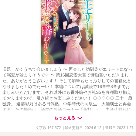
旧題：かくうちで会いましょう 〜 再会した幼馴染がエリートになっ
て溺愛が始まりそうです 〜 第16回恋愛大賞で奨励賞いただきまし
た。ありがとうございます！ そして加筆もたっぷりしての書籍化と
なりました！めでたーい！ 本編については試読で16章中3章までお
楽しみいただけます。それ以外にも番外編やお礼SSを各種取り揃え
ておりますので、引き続きお楽しみください！ ◇◇◇◇◇ 三十一歳
独身。 遠藤彩乃はある日偶然、中学時代の同級生、大浦瑛士と再会
する。その場所は、酒屋の飲酒コーナー『角打ち』。 中学生時代に
文通をしていた二人だが、そのときにしたやらかしで、彩乃は一方
もっと見る
的に罪悪感を抱いていた。そんな彼女に瑛士はグイグイと誘いかけ
攻めてくる。 あれ、これってもしかして付き合っている？ でもどう
文字数 167,572
| 最終更新日 2024.6.12
| 登録日 2023.1.27
やら彼には結婚を決めている相手がいるという噂で……。 大人のす