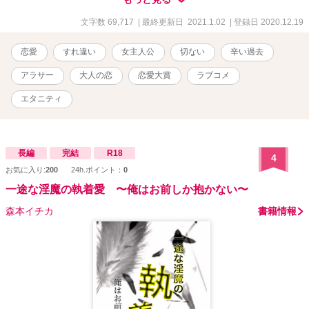
お願いします♡
文字数 69,717
| 最終更新日 2021.1.02
| 登録日 2020.12.19
恋愛
すれ違い
女主人公
切ない
辛い過去
アラサー
大人の恋
恋愛大賞
ラブコメ
エタニティ
長編
完結
R18
4
お気に入り:
200
24h.ポイント：
0
一途な淫魔の執着愛 〜俺はお前しか抱かない〜
森本イチカ
書籍情報