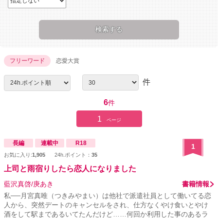
フリーワード
恋愛大賞
件
6
件
1
ページ
長編
連載中
R18
1
お気に入り:
1,905
24h.ポイント：
35
上司と雨宿りしたら恋人になりました
藍沢真啓/庚あき
書籍情報
私──月宮真唯（つきみやまい）は他社で派遣社員として働いてる恋
人から、突然デートのキャンセルをされ、仕方なくやけ食いとやけ
酒をして駅まであるいてたんだけど……何回か利用した事のあるラ