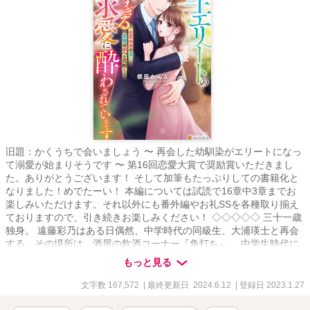
旧題：かくうちで会いましょう 〜 再会した幼馴染がエリートになっ
て溺愛が始まりそうです 〜 第16回恋愛大賞で奨励賞いただきまし
た。ありがとうございます！ そして加筆もたっぷりしての書籍化と
なりました！めでたーい！ 本編については試読で16章中3章までお
楽しみいただけます。それ以外にも番外編やお礼SSを各種取り揃え
ておりますので、引き続きお楽しみください！ ◇◇◇◇◇ 三十一歳
独身。 遠藤彩乃はある日偶然、中学時代の同級生、大浦瑛士と再会
する。その場所は、酒屋の飲酒コーナー『角打ち』。 中学生時代に
文通をしていた二人だが、そのときにしたやらかしで、彩乃は一方
もっと見る
的に罪悪感を抱いていた。そんな彼女に瑛士はグイグイと誘いかけ
攻めてくる。 あれ、これってもしかして付き合っている？ でもどう
文字数 167,572
| 最終更新日 2024.6.12
| 登録日 2023.1.27
やら彼には結婚を決めている相手がいるという噂で……。 大人のす
れ違い恋愛話。 すべての酒と肴と、甘い恋愛話を愛する人に捧げま