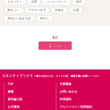
エタニティ
恋愛
ハッピーエンド
現代
す。
胸キュン
アラサー女子
同級生
文通
再会から始まる恋
角打ち
1
件
1
ページ
エタニティブックス
〜愛され乱される、オトナの恋。溺愛主義の恋愛レーベル〜
TOP
作家募集
書籍
お問い合わせ
番外編小説
利用規約
公式漫画
アルファコイン利用規約