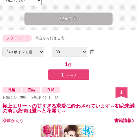
フリーワード
再会から始まる恋
件
1
件
1
ページ
長編
完結
R18
1
お気に入り:
305
24h.ポイント：
14
極上エリートの甘すぎる求愛に酔わされています～初恋未満
の淡い恋情は愛へと花開く～
櫻屋かんな
書籍情報