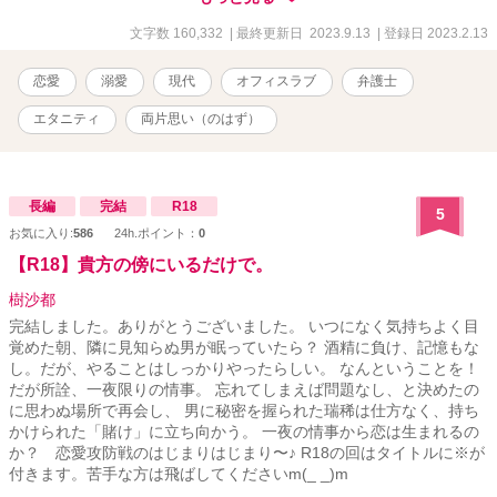
後、区役所を辞めた杏沙子は瀬山の法律事務所で働かせてもらう。
しかし、親切にしてくれた瀬山は仮の姿と思えるほどに、口が悪
文字数 160,332
| 最終更新日 2023.9.13
| 登録日 2023.2.13
く、人使いも荒くて──!? 敏腕弁護士の瀬山と新入り事務員の恋愛攻
防戦、開幕！ ﾟ ✽.｡.:*・ﾟ ✽.｡.:*・ﾟ ✽.｡.:*・ﾟ どんなにはぐらかされ
恋愛
溺愛
現代
オフィスラブ
弁護士
ても、冷たくされても、先生じゃなきゃ嫌なんです！ 恋も仕事
も……妥協なんてしたくないっ！ .+*+｡.☆ 「……口の減らない女だ
エタニティ
両片思い（のはず）
な！ 少し黙ってろ！」 ──素っ気のない振りをして、 形勢逆転のキ
スは反則でしょう……？ 2023/02/13～ 【Ｒ18部分は＊がついてま
す】
長編
完結
R18
5
お気に入り:
586
24h.ポイント：
0
【R18】貴方の傍にいるだけで。
樹沙都
完結しました。ありがとうございました。 いつになく気持ちよく目
覚めた朝、隣に見知らぬ男が眠っていたら？ 酒精に負け、記憶もな
し。だが、やることはしっかりやったらしい。 なんということを！
だが所詮、一夜限りの情事。 忘れてしまえば問題なし、と決めたの
に思わぬ場所で再会し、 男に秘密を握られた瑞稀は仕方なく、持ち
かけられた「賭け」に立ち向かう。 一夜の情事から恋は生まれるの
か？ 恋愛攻防戦のはじまりはじまり〜♪ R18の回はタイトルに※が
付きます。苦手な方は飛ばしてくださいm(_ _)m