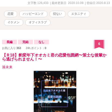
文字数 126,433
| 最終更新日 2020.10.09
| 登録日 2020.8.13
恋愛
ハッピーエンド
切ない
エタニティ
イケメン
オフィスラブ
長編
完結
なし
6
お気に入り:
353
24h.ポイント：
0
【Ｒ18】豹変年下オオカミ君の恋愛包囲網〜策士な後輩か
ら逃げられません！〜
湊未来