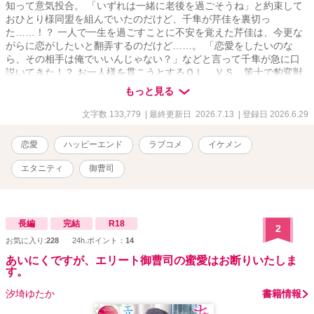
知って意気投合。 「いずれは一緒に老後を過ごそうね」と約束して
おひとり様同盟を組んでいたのだけど、千隼が芹佳を裏切っ
た……！？ 一人で一生を過ごすことに不安を覚えた芹佳は、今更な
がらに恋がしたいと翻弄するのだけど……。 「恋愛をしたいのな
ら、その相手は俺でいいんじゃない？」などと言って千隼が急に口
説いてきた！？ お一人様を貫こうとするＯＬ ＶＳ 策士で豹変獣
男子 との恋愛攻防戦！
もっと見る
文字数 133,779
| 最終更新日 2026.7.13
| 登録日 2026.6.29
恋愛
ハッピーエンド
ラブコメ
イケメン
エタニティ
御曹司
長編
完結
R18
2
お気に入り:
228
24h.ポイント：
14
あいにくですが、エリート御曹司の蜜愛はお断りいたしま
す。
汐埼ゆたか
書籍情報