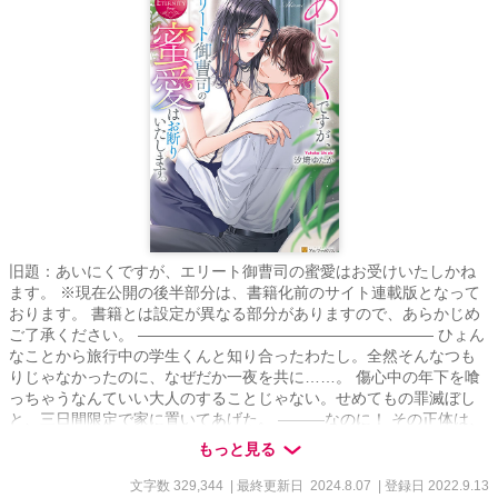
旧題：あいにくですが、エリート御曹司の蜜愛はお受けいたしかね
ます。 ※現在公開の後半部分は、書籍化前のサイト連載版となって
おります。 書籍とは設定が異なる部分がありますので、あらかじめ
ご了承ください。 ――――――――――――――――――― ひょん
なことから旅行中の学生くんと知り合ったわたし。全然そんなつも
りじゃなかったのに、なぜだか一夜を共に……。 傷心中の年下を喰
っちゃうなんていい大人のすることじゃない。せめてもの罪滅ぼし
と、三日間限定で家に置いてあげた。 ―――なのに！ その正体は、
ななな、なんと！グループ親会社の役員！しかも御曹司だと！？ 恋
もっと見る
を諦めたアラサーモブ子と、あふれる愛を注ぎたくて堪らない年下
御曹司の溺愛攻防戦☆ 「馬鹿だと思うよ自分でも。―――それでも
文字数 329,344
| 最終更新日 2024.8.07
| 登録日 2022.9.13