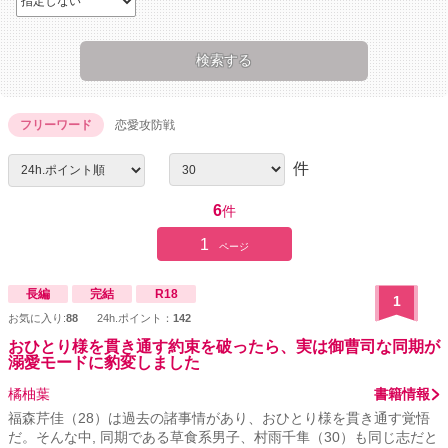
フリーワード
恋愛攻防戦
件
6
件
1
ページ
長編
完結
R18
1
お気に入り:
88
24h.ポイント：
142
おひとり様を貫き通す約束を破ったら、実は御曹司な同期が
溺愛モードに豹変しました
橘柚葉
書籍情報
福森芹佳（28）は過去の諸事情があり、おひとり様を貫き通す覚悟
だ。そんな中, 同期である草食系男子、村雨千隼（30）も同じ志だと