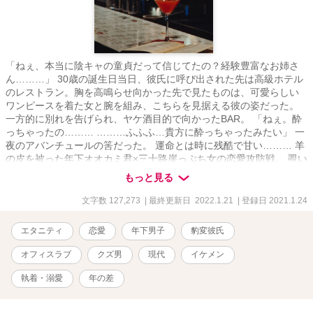
「ねぇ、本当に陰キャの童貞だって信じてたの？経験豊富なお姉さ
ん………」 30歳の誕生日当日、彼氏に呼び出された先は高級ホテル
のレストラン。胸を高鳴らせ向かった先で見たものは、可愛らしい
ワンピースを着た女と腕を組み、こちらを見据える彼の姿だった。
一方的に別れを告げられ、ヤケ酒目的で向かったBAR。 「ねぇ。酔
っちゃったの……… ………ふふふ…貴方に酔っちゃったみたい」 一
夜のアバンチュールの筈だった。 運命とは時に残酷で甘い……… 羊
の皮を被った年下オオカミ君×三十路崖っぷち女の恋愛攻防戦。 覗い
て行きませんか？ ※※※※※※※※※※※※※※※※※※※※※ ・
もっと見る
Ｒ18の話には※をつけます。 ・女性が男性を襲うシーンが初回にあ
ります。苦手な方はご注意を。 ・裏テーマは『クズ男愛に目覚め
文字数 127,273
| 最終更新日 2022.1.21
| 登録日 2021.1.24
る』です。年上の女性に振り回されながら、愛を自覚し、更生する
クズ男をゆるっく書けたらいいなぁ〜と。
エタニティ
恋愛
年下男子
豹変彼氏
オフィスラブ
クズ男
現代
イケメン
執着・溺愛
年の差