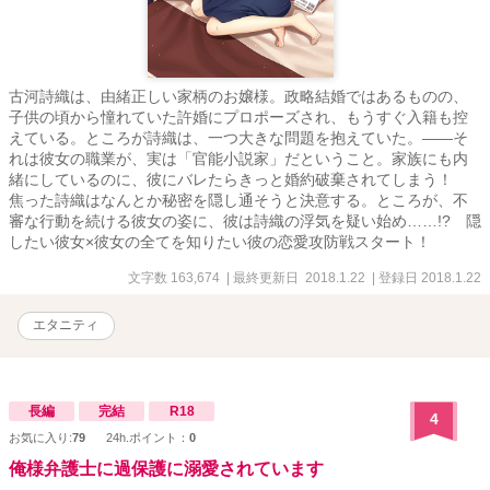
古河詩織は、由緒正しい家柄のお嬢様。政略結婚ではあるものの、
子供の頃から憧れていた許婚にプロポーズされ、もうすぐ入籍も控
えている。ところが詩織は、一つ大きな問題を抱えていた。――そ
れは彼女の職業が、実は「官能小説家」だということ。家族にも内
緒にしているのに、彼にバレたらきっと婚約破棄されてしまう！
焦った詩織はなんとか秘密を隠し通そうと決意する。ところが、不
審な行動を続ける彼女の姿に、彼は詩織の浮気を疑い始め……!? 隠
したい彼女×彼女の全てを知りたい彼の恋愛攻防戦スタート！
文字数 163,674
| 最終更新日 2018.1.22
| 登録日 2018.1.22
エタニティ
長編
完結
R18
4
お気に入り:
79
24h.ポイント：
0
俺様弁護士に過保護に溺愛されています