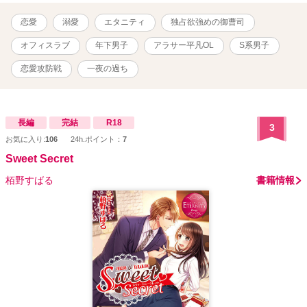
あなたが欲しいんだ」 *･ﾟ♡★♡ﾟ･*:.｡奨励賞ありがとうございます
｡.:*･ﾟ♡★♡ﾟ･* ▶Attention ※この物語はフィクションです。登場す
恋愛
溺愛
エタニティ
独占欲強めの御曹司
る人物・団体・名称等は架空であり、実在のものとは関係ありませ
ん。
オフィスラブ
年下男子
アラサー平凡OL
S系男子
恋愛攻防戦
一夜の過ち
長編
完結
R18
3
お気に入り:
106
24h.ポイント：
7
Sweet Secret
栢野すばる
書籍情報